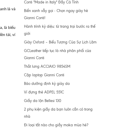
Conti "Made in Italy" Đầy Cá Tính
anh lá và
Biển xanh vẫy gọi - Chọn ngay giày hè
Gianni Conti!
Hành trình kỳ diệu: từ trang trại bước ra thế
, là biểu
giới
n tài, ví
Giày Oxford – Biểu Tượng Của Sự Lịch Lãm
GCLeather tiếp tục là nhà phân phối của
Gianni Conti
Thắt lưng ACCIAIO 9854SM
Cặp laptop Gianni Conti
Bảo dưỡng định kỳ giày da
Ví đựng thẻ ADPEL 551C
Giầy da lộn Bellesi 130
2 phụ kiện giầy da bạn luôn cần có trong
nhà
Đi loại tất nào cho giầy moka mùa hè?