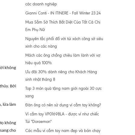
các doanh nghiệp
Gianni Conti - IN ITINERE - Fall Winter 23.24
Mua Sắm Sở Thích Bất Diệt Của Tất Cả Chị
Em Phụ Nữ
Nguyên tắc phối đồ với túi xách công sở siêu
xinh cho các nàng
Mách các ông chồng chiêu làm lành với vợ
hiệu quả 100%
ười không
Ưu đãi 30% dành riêng cho Khách Hàng
sinh nhật tháng 8
thủy. Bởi
Top 3 món quà tặng nam giới ngoài 30 cực
sang
, lửa làm
Đàn ông có nên sử dụng ví cầm tay không?
Ví cầm tay VP0169BLA - được ví như chiếc
Túi "Doraemon"
 Họ không
Các mẫu ví cầm tay nam đẹp và bán chạy
 sang cho