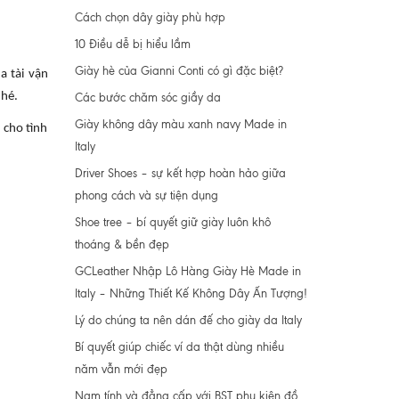
Cách chọn dây giày phù hợp
10 Điều dễ bị hiểu lầm
Giày hè của Gianni Conti có gì đặc biệt?
a tài vận
nhé.
Các bước chăm sóc giầy da
Giày không dây màu xanh navy Made in
 cho tình
Italy
Driver Shoes – sự kết hợp hoàn hảo giữa
phong cách và sự tiện dụng
Shoe tree – bí quyết giữ giày luôn khô
thoáng & bền đẹp
GCLeather Nhập Lô Hàng Giày Hè Made in
Italy – Những Thiết Kế Không Dây Ấn Tượng!
Lý do chúng ta nên dán đế cho giày da Italy
Bí quyết giúp chiếc ví da thật dùng nhiều
năm vẫn mới đẹp
Nam tính và đẳng cấp với BST phụ kiện đồ