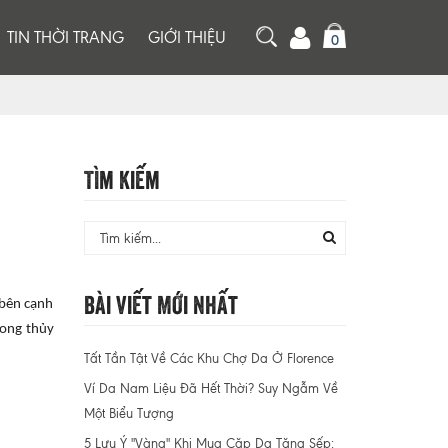
TIN THỜI TRANG
GIỚI THIỆU
0
Tìm Kiếm
Bài Viết Mới Nhất
 bên cạnh
hong thủy
Tất Tần Tật Về Các Khu Chợ Da Ở Florence
Ví Da Nam Liệu Đã Hết Thời? Suy Ngẫm Về
Một Biểu Tượng
5 Lưu Ý "Vàng" Khi Mua Cặp Da Tặng Sếp: