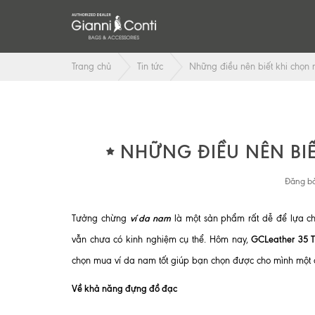
Trang chủ
Tin tức
Những điều nên biết khi chọn 
NHỮNG ĐIỀU NÊN BIẾ
Đăng bở
ví da nam
Tưởng chừng
là một sản phẩm rất dễ để lựa c
GCLeather
35 
vẫn chưa có kinh nghiệm cụ thể. Hôm nay,
chọn mua ví da nam tốt giúp bạn chọn được cho mình một c
Về khả năng đựng đồ đạc