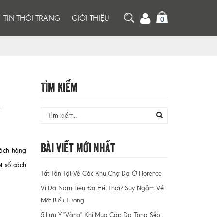
TIN THỜI TRANG
GIỚI THIỆU
0
Tìm Kiếm
.
Bài Viết Mới Nhất
hách hàng
t số cách
Tất Tần Tật Về Các Khu Chợ Da Ở Florence
Ví Da Nam Liệu Đã Hết Thời? Suy Ngẫm Về
Một Biểu Tượng
5 Lưu Ý "Vàng" Khi Mua Cặp Da Tặng Sếp: