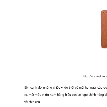
http://gcleather
Bên cạnh đó, những chiếc ví da thật có mùi hơi ngái của d
ra, một mẫu ví da nam hàng hiệu còn có logo chính hãng 
và chỉn chu.