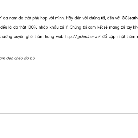
GCLeath
í da nam da thật phù hợp với mình. Hãy đến với chúng tôi, đến với
i đều là da thật 100% nhập khẩu tại Ý. Chúng tôi cam kết sẽ mang tới tay k
thường xuyên ghé thăm trang web http://
gcleather.vn
/ để cập nhật thêm 
 nam đeo chéo da bò