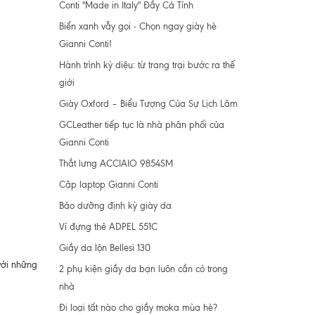
Conti "Made in Italy" Đầy Cá Tính
Biển xanh vẫy gọi - Chọn ngay giày hè
Gianni Conti!
Hành trình kỳ diệu: từ trang trại bước ra thế
giới
Giày Oxford – Biểu Tượng Của Sự Lịch Lãm
GCLeather tiếp tục là nhà phân phối của
Gianni Conti
Thắt lưng ACCIAIO 9854SM
Cặp laptop Gianni Conti
Bảo dưỡng định kỳ giày da
Ví đựng thẻ ADPEL 551C
Giầy da lộn Bellesi 130
 với những
2 phụ kiện giầy da bạn luôn cần có trong
nhà
Đi loại tất nào cho giầy moka mùa hè?