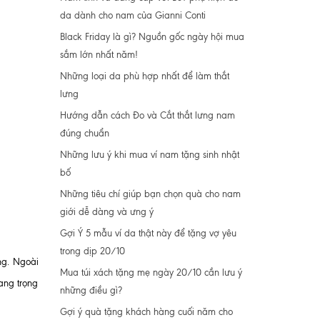
da dành cho nam của Gianni Conti
Black Friday là gì? Nguồn gốc ngày hội mua
sắm lớn nhất năm!
Những loại da phù hợp nhất để làm thắt
lưng
Hướng dẫn cách Đo và Cắt thắt lưng nam
đúng chuẩn
Những lưu ý khi mua ví nam tặng sinh nhật
bố
Những tiêu chí giúp bạn chọn quà cho nam
giới dễ dàng và ưng ý
Gợi Ý 5 mẫu ví da thật này để tặng vợ yêu
trong dịp 20/10
ng. Ngoài
Mua túi xách tặng mẹ ngày 20/10 cần lưu ý
ang trọng
những điều gì?
Gợi ý quà tặng khách hàng cuối năm cho