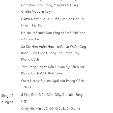
Đảm Bảo Sang Trọng, Ý Nghĩa & Đúng
Chuẩn Made in Italy!
Clutch Nam: "Trợ Thủ" Đắc Lực Cho Dân Tài
Chính Hiện Đại
Hà Nội "đổ lửa": Dân công sở "chất" thế nào
với giày da?
Sự Kết Hợp Hoàn Hảo: Loafer và Quần Ống
Rộng - Bản Giao Hưởng Thời Trang Đầy
Phong Cách
Thời Trang Chậm: Đầu Tư vào Sự Bền Bỉ và
Phong Cách Vượt Thời Gian
Quiet Luxury: Sự Lên Ngôi của Phong Cách
Tinh Tế
5 Mẹo Đơn Giản Giúp Giày Da Luôn Bóng
ễ dàng để
Đẹp
ại đúng sở
Cháy Hết Mình Với Đôi Giày Lười Gianni