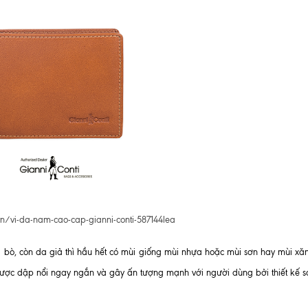
.vn/vi-da-nam-cao-cap-gianni-conti-587144lea
a bò, còn da giả thì hầu hết có mùi giống mùi nhựa hoặc mùi sơn hay mùi xă
được dập nổi ngay ngắn và gây ấn tượng mạnh với người dùng bởi thiết kế s