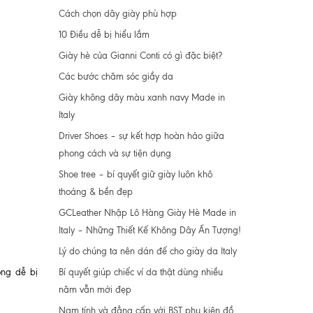
Cách chọn dây giày phù hợp
10 Điều dễ bị hiểu lầm
Giày hè của Gianni Conti có gì đặc biệt?
Các bước chăm sóc giầy da
Giày không dây màu xanh navy Made in
Italy
Driver Shoes – sự kết hợp hoàn hảo giữa
phong cách và sự tiện dụng
Shoe tree – bí quyết giữ giày luôn khô
thoáng & bền đẹp
GCLeather Nhập Lô Hàng Giày Hè Made in
Italy – Những Thiết Kế Không Dây Ấn Tượng!
Lý do chúng ta nên dán đế cho giày da Italy
Bí quyết giúp chiếc ví da thật dùng nhiều
ông dễ bị
năm vẫn mới đẹp
Nam tính và đẳng cấp với BST phụ kiện đồ