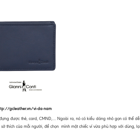
ttp://gcleather.vn/vi-da-nam
 đựng được thẻ, card, CMND,.... Ngoài ra, nó có kiểu dáng nhỏ gọn có thể d
và sở thích của mỗi người, để chọn mình một chiếc ví vừa phù hợp với dùng, l