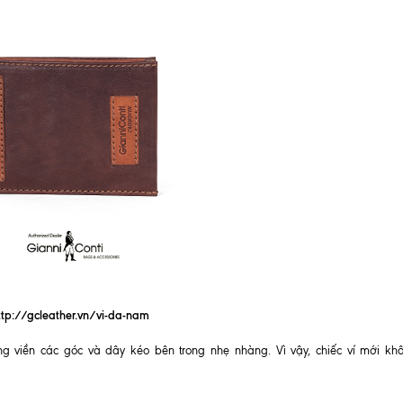
ttp://gcleather.vn/vi-da-nam
g viền các góc và dây kéo bên trong nhẹ nhàng. Vì vậy, chiếc ví mới kh