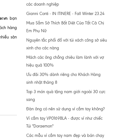
các doanh nghiệp
Gianni Conti - IN ITINERE - Fall Winter 23.24
er.vn
bạn
Mua Sắm Sở Thích Bất Diệt Của Tất Cả Chị
hách hàng
Em Phụ Nữ
nhiều sản
Nguyên tắc phối đồ với túi xách công sở siêu
xinh cho các nàng
Mách các ông chồng chiêu làm lành với vợ
hiệu quả 100%
Ưu đãi 30% dành riêng cho Khách Hàng
sinh nhật tháng 8
Top 3 món quà tặng nam giới ngoài 30 cực
sang
Đàn ông có nên sử dụng ví cầm tay không?
Ví cầm tay VP0169BLA - được ví như chiếc
Túi "Doraemon"
Các mẫu ví cầm tay nam đẹp và bán chạy