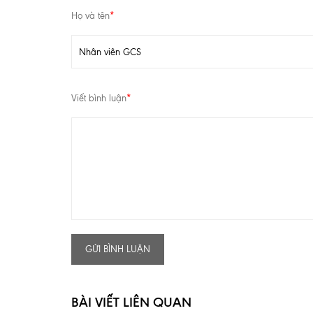
Họ và tên
*
Viết bình luận
*
GỬI BÌNH LUẬN
BÀI VIẾT LIÊN QUAN