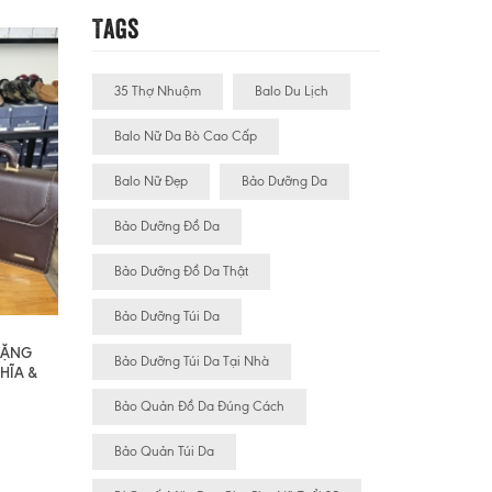
Tags
35 Thợ Nhuộm
Balo Du Lịch
Balo Nữ Da Bò Cao Cấp
Balo Nữ Đẹp
Bảo Dưỡng Da
Bảo Dưỡng Đồ Da
Bảo Dưỡng Đồ Da Thật
Bảo Dưỡng Túi Da
 TẶNG
Bảo Dưỡng Túi Da Tại Nhà
HĨA &
Bảo Quản Đồ Da Đúng Cách
Bảo Quản Túi Da