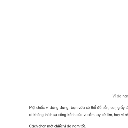
Ví da na
Một chiếc ví dáng đứng, bạn vừa có thể để tiền, car, giấy t
ai không thích sự cồng kềnh của ví cầm tay cỡ lớn, hay ví nhỏ
Cách chọn một chiếc ví da nam tốt.