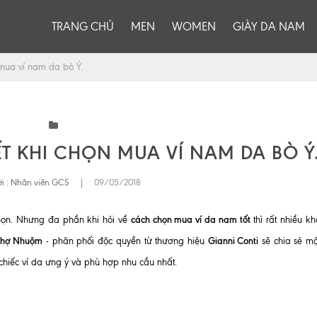
TRANG CHỦ
MEN
WOMEN
GIÀY DA NAM
mua ví nam da bò Ý.
T KHI CHỌN MUA VÍ NAM DA BÒ Ý
i :
Nhân viên GCS
|
09/05/2018
cách chọn mua ví da nam tốt
họn. Nhưng đa phần khi hỏi về
thì rất nhiều k
Thợ Nhuộm
Gianni Conti
- phân phối độc quyền từ thương hiệu
sẽ chia sẻ mộ
hiếc ví da ưng ý và phù hợp nhu cầu nhất.