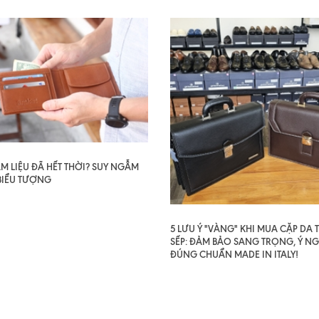
AM LIỆU ĐÃ HẾT THỜI? SUY NGẪM
BIỂU TƯỢNG
5 LƯU Ý "VÀNG" KHI MUA CẶP DA
SẾP: ĐẢM BẢO SANG TRỌNG, Ý NG
ĐÚNG CHUẨN MADE IN ITALY!