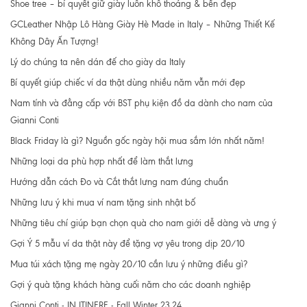
Shoe tree – bí quyết giữ giày luôn khô thoáng & bền đẹp
GCLeather Nhập Lô Hàng Giày Hè Made in Italy – Những Thiết Kế
Không Dây Ấn Tượng!
Lý do chúng ta nên dán đế cho giày da Italy
Bí quyết giúp chiếc ví da thật dùng nhiều năm vẫn mới đẹp
Nam tính và đẳng cấp với BST phụ kiện đồ da dành cho nam của
Gianni Conti
Black Friday là gì? Nguồn gốc ngày hội mua sắm lớn nhất năm!
Những loại da phù hợp nhất để làm thắt lưng
Hướng dẫn cách Đo và Cắt thắt lưng nam đúng chuẩn
Những lưu ý khi mua ví nam tặng sinh nhật bố
Những tiêu chí giúp bạn chọn quà cho nam giới dễ dàng và ưng ý
Gợi Ý 5 mẫu ví da thật này để tặng vợ yêu trong dịp 20/10
Mua túi xách tặng mẹ ngày 20/10 cần lưu ý những điều gì?
Gợi ý quà tặng khách hàng cuối năm cho các doanh nghiệp
Gianni Conti - IN ITINERE - Fall Winter 23.24