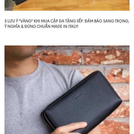
5 LƯU Ý "VÀNG" KHI MUA CẶP DA TẶNG SẾP: ĐẢM BẢO SANG TRỌNG,
Ý NGHĨA & ĐÚNG CHUẨN MADE IN ITALY!