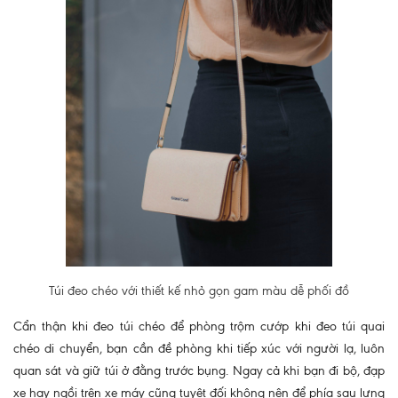
Túi đeo chéo với thiết kế nhỏ gọn gam màu dễ phối đồ
Cẩn thận khi đeo túi chéo để phòng trộm cướp khi đeo túi quai
chéo di chuyển, bạn cần đề phòng khi tiếp xúc với người lạ, luôn
quan sát và giữ túi ở đằng trước bụng. Ngay cả khi bạn đi bộ, đạp
xe hay ngồi trên xe máy cũng tuyệt đối không nên để phía sau lưng