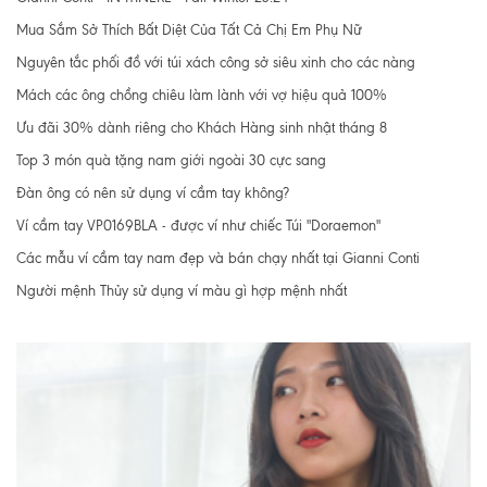
Mua Sắm Sở Thích Bất Diệt Của Tất Cả Chị Em Phụ Nữ
Nguyên tắc phối đồ với túi xách công sở siêu xinh cho các nàng
Mách các ông chồng chiêu làm lành với vợ hiệu quả 100%
Ưu đãi 30% dành riêng cho Khách Hàng sinh nhật tháng 8
Top 3 món quà tặng nam giới ngoài 30 cực sang
Đàn ông có nên sử dụng ví cầm tay không?
Ví cầm tay VP0169BLA - được ví như chiếc Túi "Doraemon"
Các mẫu ví cầm tay nam đẹp và bán chạy nhất tại Gianni Conti
Người mệnh Thủy sử dụng ví màu gì hợp mệnh nhất