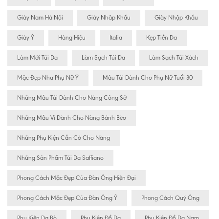
Giày Nam Hà Nội
Giày Nhâp Khẩu
Giày Nhập Khẩu
Giày Ý
Hàng Hiệu
Italia
Kẹp Tiền Da
Làm Mới Túi Da
Làm Sạch Túi Da
Làm Sạch Túi Xách
Mặc Đẹp Như Phụ Nữ Ý
Mẫu Túi Dành Cho Phụ Nữ Tuổi 30
Những Mẫu Túi Dành Cho Nàng Công Sở
Những Mẫu Ví Dành Cho Nàng Bánh Bèo
Những Phụ Kiện Cần Có Cho Nàng
Những Sản Phẩm Túi Da Saffiano
Phong Cách Mặc Đẹp Của Đàn Ông Hiện Đại
Phong Cách Mặc Đẹp Của Đàn Ông Ý
Phong Cách Quý Ông
Phụ Kiện Da Bò
Phụ Kiện Đồ Da
Phụ Kiện Đồ Da Nam