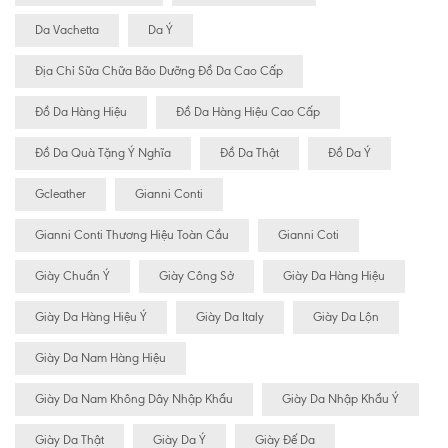
Da Vachetta
Da Ý
Địa Chỉ Sữa Chữa Bão Dưỡng Đồ Da Cao Cấp
Đồ Da Hàng Hiệu
Đồ Da Hàng Hiệu Cao Cấp
Đồ Da Quà Tặng Ý Nghĩa
Đồ Da Thật
Đồ Da Ý
Gcleather
Gianni Conti
Gianni Conti Thương Hiệu Toàn Cầu
Gianni Coti
Giày Chuẩn Ý
Giày Công Sở
Giày Da Hàng Hiệu
Giày Da Hàng Hiệu Ý
Giày Da Italy
Giày Da Lộn
Giày Da Nam Hàng Hiệu
Giày Da Nam Không Dây Nhập Khẩu
Giày Da Nhập Khẩu Ý
Giày Da Thật
Giày Da Ý
Giày Đế Da