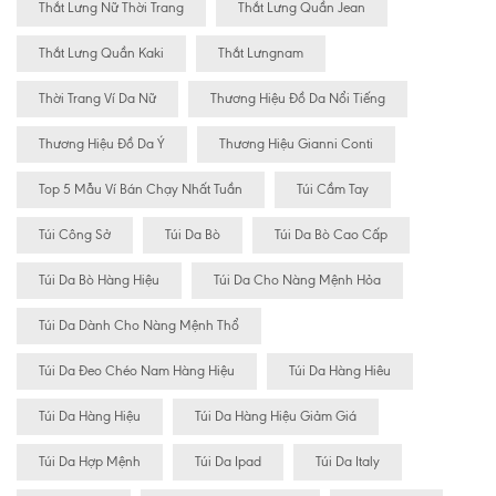
Thắt Lưng Nữ Thời Trang
Thắt Lưng Quần Jean
Thắt Lưng Quần Kaki
Thắt Lưngnam
Thời Trang Ví Da Nữ
Thương Hiệu Đồ Da Nổi Tiếng
Thương Hiệu Đồ Da Ý
Thương Hiệu Gianni Conti
Top 5 Mẫu Ví Bán Chạy Nhất Tuần
Túi Cầm Tay
Túi Công Sở
Túi Da Bò
Túi Da Bò Cao Cấp
Túi Da Bò Hàng Hiệu
Túi Da Cho Nàng Mệnh Hỏa
Túi Da Dành Cho Nàng Mệnh Thổ
Túi Da Đeo Chéo Nam Hàng Hiệu
Túi Da Hàng Hiêu
Túi Da Hàng Hiệu
Túi Da Hàng Hiệu Giảm Giá
Túi Da Hợp Mệnh
Túi Da Ipad
Túi Da Italy