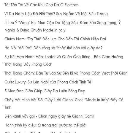
Tất Tần Tật Về Các Khu Chợ Da Ở Florence
Ví Da Nam Liệu Đã Hết Thời? Suy Ngẫm Về Một Biểu Tượng
5 Lưu Ý "Vàng" Khi Mua Cặp Da Tặng Sếp: Đảm Bảo Sang Trọng, Ý
Nghĩa & Đúng Chuẩn Made in Italy!
Clutch Nam: "Trợ Thủ" Đắc Lực Cho Dân Tài Chính Hiện Đại
Hà Nội "đổ lửa": Dân công sở "chất" thế nào với giày da?
Sự Kết Hợp Hoàn Hảo: Loafer và Quần Ống Rộng - Bản Giao Hưởng
Thời Trang Đầy Phong Cách
Thời Trang Chậm: Đầu Tư vào Sự Bền Bỉ và Phong Cách Vượt Thời Gian
Quiet Luxury: Sự Lên Ngôi của Phong Cách Tinh Tế
5 Mẹo Đơn Giản Giúp Giày Da Luôn Bóng Đẹp
Cháy Hết Mình Với Đôi Giày Lười Gianni Conti "Made in Italy" Đầy Cá
Tính
Biển xanh vẫy gọi - Chọn ngay giày hè Gianni Conti!
Hành trình kỳ diệu: từ trang trại bước ra thế giới