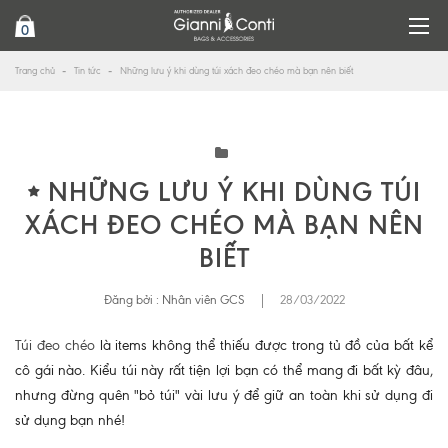
0
Trang chủ
Tin tức
Những lưu ý khi dùng túi xách đeo chéo mà bạn nên biết
NHỮNG LƯU Ý KHI DÙNG TÚI
XÁCH ĐEO CHÉO MÀ BẠN NÊN
BIẾT
Đăng bởi :
Nhân viên GCS
|
28/03/2022
Túi đeo chéo
là items không thể thiếu được trong tủ đồ của bất kể
cô gái nào. Kiểu túi này rất tiện lợi bạn có thể mang đi bất kỳ đâu,
nhưng đừng quên "bỏ túi" vài lưu ý để giữ an toàn khi sử dụng đi
sử dụng bạn nhé!