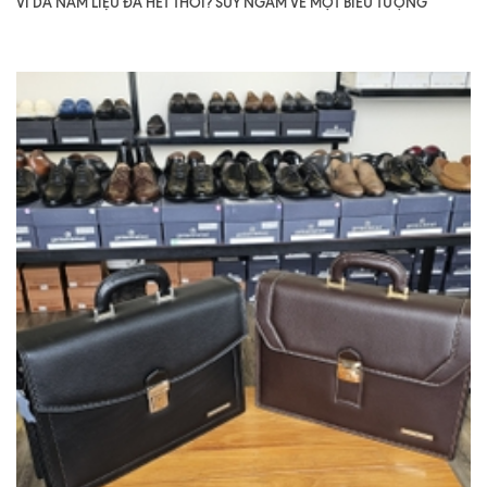
VÍ DA NAM LIỆU ĐÃ HẾT THỜI? SUY NGẪM VỀ MỘT BIỂU TƯỢNG