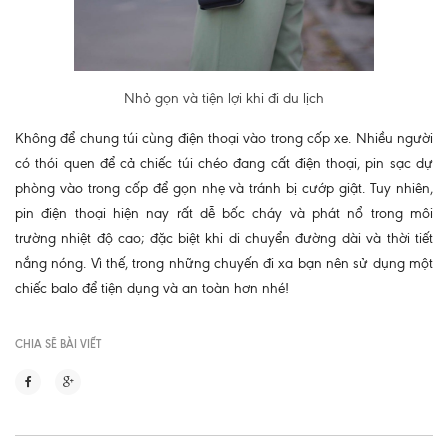
Nhỏ gọn và tiện lợi khi đi du lịch
Không để chung túi cùng điện thoại vào trong cốp xe. Nhiều người
có thói quen để cả chiếc túi chéo đang cất điện thoại, pin sạc dự
phòng vào trong cốp để gọn nhẹ và tránh bị cướp giật. Tuy nhiên,
pin điện thoại hiện nay rất dễ bốc cháy và phát nổ trong môi
trường nhiệt độ cao; đặc biệt khi di chuyển đường dài và thời tiết
nắng nóng. Vì thế, trong những chuyến đi xa bạn nên sử dụng một
chiếc balo để tiện dụng và an toàn hơn nhé!
CHIA SẼ BÀI VIẾT