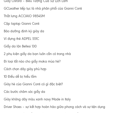
Giày Oxford – Biểu Tượng Của Sự Lịch Lãm
GCLeather tiếp tục là nhà phân phối của Gianni Conti
Thắt lưng ACCIAIO 9854SM
Cặp laptop Gianni Conti
Bảo dưỡng định kỳ giày da
Ví đựng thẻ ADPEL 551C
Giầy da lộn Bellesi 130
2 phụ kiện giầy da bạn luôn cần có trong nhà
Đi loại tất nào cho giầy moka mùa hè?
Cách chọn dây giày phù hợp
10 Điều dễ bị hiểu lầm
Giày hè của Gianni Conti có gì đặc biệt?
Các bước chăm sóc giầy da
Giày không dây màu xanh navy Made in Italy
Driver Shoes – sự kết hợp hoàn hảo giữa phong cách và sự tiện dụng