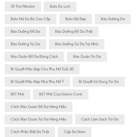
35 Thợ Nhuộm
Balo Du Lịch
Balo Nữ Da Bò Cao Cấp
Balo Nữ Đẹp
Bảo Dưỡng Da
Bảo Dưỡng Đồ Da
Bảo Dưỡng Đồ Da Thật
Bảo Dưỡng Túi Da
Bảo Dưỡng Túi Da Tại Nhà
Bảo Quản Đồ Da Đúng Cách
Bảo Quản Túi Da
Bí Quyết Mặc Đẹp Cho Phụ Nữ Tuổi 30
Bí Quyết Mặc Đẹp Như Phụ Nữ Ý
Bí Quyết Sử Dụng Túi Da
BST Mới
BST Mới Của Gianni Conti
Cách Bảo Quan Đồ Da Hàng Hiệu
Cách Bảo Quan Túi Da Hàng Hiệu
Cách Làm Sạch Túi Da
Cách Phân Biệt Da Thật
Cặp Da Nam