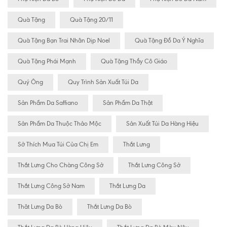
Quà Tặng
Quà Tặng 20/11
Quà Tặng Bạn Trai Nhân Dịp Noel
Quà Tặng Đồ Da Ý Nghĩa
Quà Tặng Phái Mạnh
Quà Tặng Thầy Cô Giáo
Quý Ông
Quy Trình Sản Xuất Túi Da
Sản Phẩm Da Saffiano
Sản Phẩm Da Thật
Sản Phẩm Da Thuộc Thảo Mộc
Sản Xuất Túi Da Hàng Hiệu
Sở Thích Mua Túi Của Chị Em
Thắt Lưng
Thắt Lưng Cho Chàng Công Sở
Thắt Lưng Công Sở
Thắt Lưng Công Sở Nam
Thắt Lưng Da
Thăt Lưng Da Bò
Thắt Lưng Da Bò