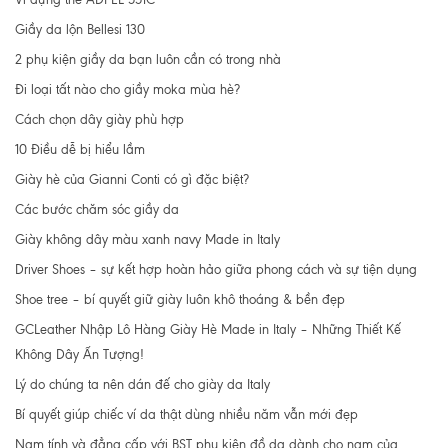
Giầy da lộn Bellesi 130
2 phụ kiện giầy da bạn luôn cần có trong nhà
Đi loại tất nào cho giầy moka mùa hè?
Cách chọn dây giày phù hợp
10 Điều dễ bị hiểu lầm
Giày hè của Gianni Conti có gì đặc biệt?
Các bước chăm sóc giầy da
Giày không dây màu xanh navy Made in Italy
Driver Shoes – sự kết hợp hoàn hảo giữa phong cách và sự tiện dụng
Shoe tree – bí quyết giữ giày luôn khô thoáng & bền đẹp
GCLeather Nhập Lô Hàng Giày Hè Made in Italy – Những Thiết Kế
Không Dây Ấn Tượng!
Lý do chúng ta nên dán đế cho giày da Italy
Bí quyết giúp chiếc ví da thật dùng nhiều năm vẫn mới đẹp
Nam tính và đẳng cấp với BST phụ kiện đồ da dành cho nam của