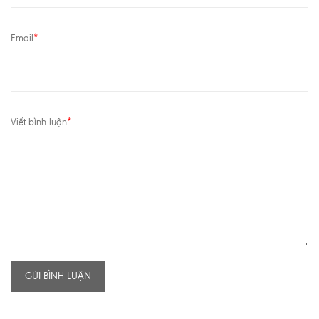
Email
*
Viết bình luận
*
GỬI BÌNH LUẬN