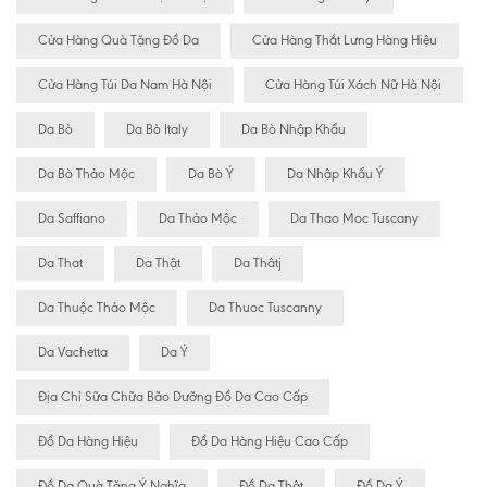
Cửa Hàng Quà Tặng Đồ Da
Cửa Hàng Thắt Lưng Hàng Hiệu
Cửa Hàng Túi Da Nam Hà Nội
Cửa Hàng Túi Xách Nữ Hà Nội
Da Bò
Da Bò Italy
Da Bò Nhập Khẩu
Da Bò Thảo Mộc
Da Bò Ý
Da Nhập Khẩu Ý
Da Saffiano
Da Thảo Mộc
Da Thao Moc Tuscany
Da That
Da Thật
Da Thâtj
Da Thuộc Thảo Mộc
Da Thuoc Tuscanny
Da Vachetta
Da Ý
Địa Chỉ Sữa Chữa Bão Dưỡng Đồ Da Cao Cấp
Đồ Da Hàng Hiệu
Đồ Da Hàng Hiệu Cao Cấp
Đồ Da Quà Tặng Ý Nghĩa
Đồ Da Thật
Đồ Da Ý