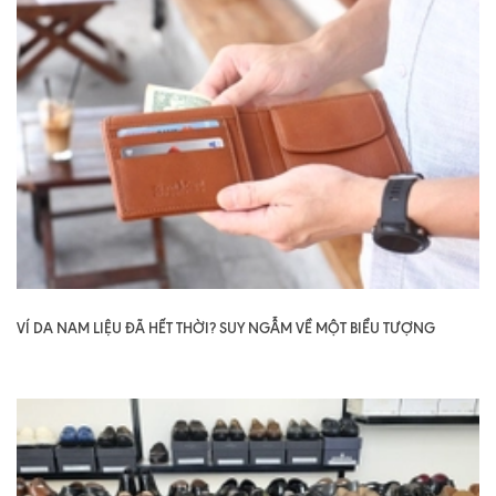
VÍ DA NAM LIỆU ĐÃ HẾT THỜI? SUY NGẪM VỀ MỘT BIỂU TƯỢNG