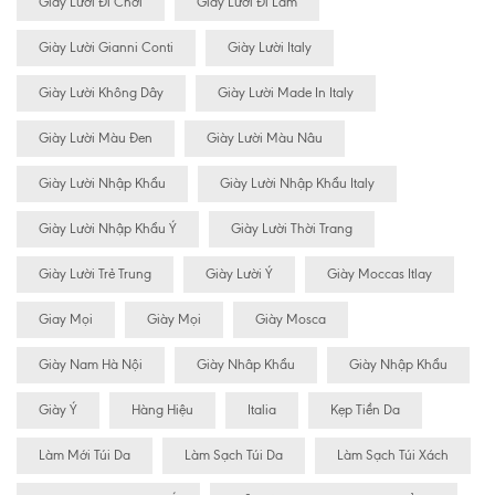
Giày Lười Đi Chơi
Giày Lười Đi Làm
Giày Lười Gianni Conti
Giày Lười Italy
Giày Lười Không Dây
Giày Lười Made In Italy
Giày Lười Màu Đen
Giày Lười Màu Nâu
Giày Lười Nhập Khẩu
Giày Lười Nhập Khẩu Italy
Giày Lười Nhập Khẩu Ý
Giày Lười Thời Trang
Giày Lười Trẻ Trung
Giày Lười Ý
Giày Moccas Itlay
Giay Mọi
Giày Mọi
Giày Mosca
Giày Nam Hà Nội
Giày Nhâp Khẩu
Giày Nhập Khẩu
Giày Ý
Hàng Hiệu
Italia
Kẹp Tiền Da
Làm Mới Túi Da
Làm Sạch Túi Da
Làm Sạch Túi Xách