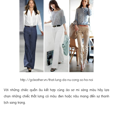
http://gcleather.vn/that-lung-da-nu-cong-so-ha-noi
Với những chiêc quần âu kết hợp cùng áo sơ mi sáng màu hãy lựa
chọn những chiếc thắt lưng có màu đen hoặc nâu mang đến sự thanh
lịch sang trọng.