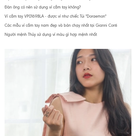
Đàn ông có nên sử dụng ví cầm tay không?
Ví cầm tay VP0169BLA - được ví như chiếc Túi "Doraemon"
Các mẫu ví cầm tay nam đẹp và bán chạy nhất tại Gianni Conti
Người mệnh Thủy sử dụng ví màu gì hợp mệnh nhất