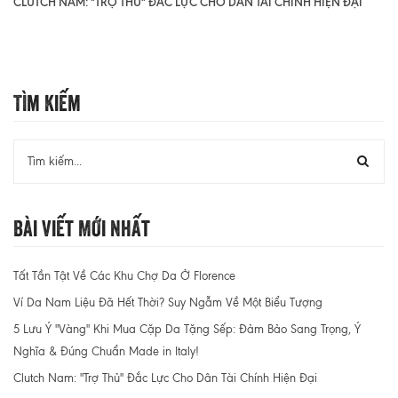
CLUTCH NAM: "TRỢ THỦ" ĐẮC LỰC CHO DÂN TÀI CHÍNH HIỆN ĐẠI
Tìm Kiếm
Bài Viết Mới Nhất
Tất Tần Tật Về Các Khu Chợ Da Ở Florence
Ví Da Nam Liệu Đã Hết Thời? Suy Ngẫm Về Một Biểu Tượng
5 Lưu Ý "Vàng" Khi Mua Cặp Da Tặng Sếp: Đảm Bảo Sang Trọng, Ý
Nghĩa & Đúng Chuẩn Made in Italy!
Clutch Nam: "Trợ Thủ" Đắc Lực Cho Dân Tài Chính Hiện Đại