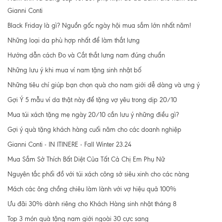
Gianni Conti
Black Friday là gì? Nguồn gốc ngày hội mua sắm lớn nhất năm!
Những loại da phù hợp nhất để làm thắt lưng
Hướng dẫn cách Đo và Cắt thắt lưng nam đúng chuẩn
Những lưu ý khi mua ví nam tặng sinh nhật bố
Những tiêu chí giúp bạn chọn quà cho nam giới dễ dàng và ưng ý
Gợi Ý 5 mẫu ví da thật này để tặng vợ yêu trong dịp 20/10
Mua túi xách tặng mẹ ngày 20/10 cần lưu ý những điều gì?
Gợi ý quà tặng khách hàng cuối năm cho các doanh nghiệp
Gianni Conti - IN ITINERE - Fall Winter 23.24
Mua Sắm Sở Thích Bất Diệt Của Tất Cả Chị Em Phụ Nữ
Nguyên tắc phối đồ với túi xách công sở siêu xinh cho các nàng
Mách các ông chồng chiêu làm lành với vợ hiệu quả 100%
Ưu đãi 30% dành riêng cho Khách Hàng sinh nhật tháng 8
Top 3 món quà tặng nam giới ngoài 30 cực sang