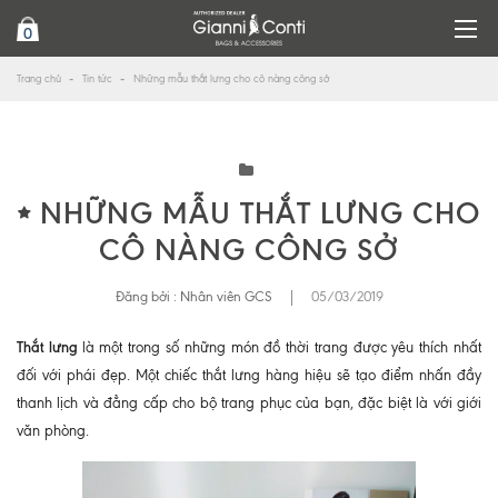
0
Trang chủ
Tin tức
Những mẫu thắt lưng cho cô nàng công sở
NHỮNG MẪU THẮT LƯNG CHO
CÔ NÀNG CÔNG SỞ
Đăng bởi :
Nhân viên GCS
|
05/03/2019
Thắt lưng
là một trong số những món đồ thời trang được yêu thích nhất
đối với phái đẹp. Một chiếc thắt lưng hàng hiệu sẽ tạo điểm nhấn đầy
thanh lịch và đẳng cấp cho bộ trang phục của bạn, đặc biệt là với giới
văn phòng.