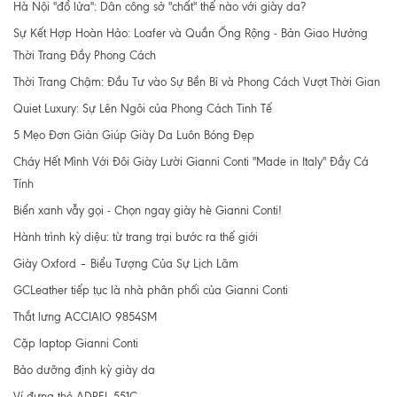
Hà Nội "đổ lửa": Dân công sở "chất" thế nào với giày da?
Sự Kết Hợp Hoàn Hảo: Loafer và Quần Ống Rộng - Bản Giao Hưởng
Thời Trang Đầy Phong Cách
Thời Trang Chậm: Đầu Tư vào Sự Bền Bỉ và Phong Cách Vượt Thời Gian
Quiet Luxury: Sự Lên Ngôi của Phong Cách Tinh Tế
5 Mẹo Đơn Giản Giúp Giày Da Luôn Bóng Đẹp
Cháy Hết Mình Với Đôi Giày Lười Gianni Conti "Made in Italy" Đầy Cá
Tính
Biển xanh vẫy gọi - Chọn ngay giày hè Gianni Conti!
Hành trình kỳ diệu: từ trang trại bước ra thế giới
Giày Oxford – Biểu Tượng Của Sự Lịch Lãm
GCLeather tiếp tục là nhà phân phối của Gianni Conti
Thắt lưng ACCIAIO 9854SM
Cặp laptop Gianni Conti
Bảo dưỡng định kỳ giày da
Ví đựng thẻ ADPEL 551C