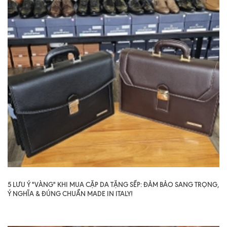
5 LƯU Ý "VÀNG" KHI MUA CẶP DA TẶNG SẾP: ĐẢM BẢO SANG TRỌNG,
Ý NGHĨA & ĐÚNG CHUẨN MADE IN ITALY!