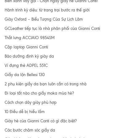
Biển xanh vẫy gọi - Chọn ngay giày hè Gianni Conti!
Hành trình kỳ diệu: từ trang trại bước ra thế giới
Giày Oxford – Biểu Tượng Của Sự Lịch Lãm
GCLeather tiếp tục là nhà phân phối của Gianni Conti
Thắt lưng ACCIAIO 9854SM
Cặp laptop Gianni Conti
Bảo dưỡng định kỳ giày da
Ví đựng thẻ ADPEL 551C
Giầy da lộn Bellesi 130
2 phụ kiện giầy da bạn luôn cần có trong nhà
Đi loại tất nào cho giầy moka mùa hè?
Cách chọn dây giày phù hợp
10 Điều dễ bị hiểu lầm
Giày hè của Gianni Conti có gì đặc biệt?
Các bước chăm sóc giầy da