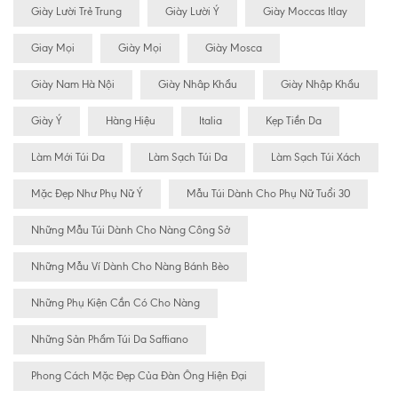
Giày Lười Trẻ Trung
Giày Lười Ý
Giày Moccas Itlay
Giay Mọi
Giày Mọi
Giày Mosca
Giày Nam Hà Nội
Giày Nhâp Khẩu
Giày Nhập Khẩu
Giày Ý
Hàng Hiệu
Italia
Kẹp Tiền Da
Làm Mới Túi Da
Làm Sạch Túi Da
Làm Sạch Túi Xách
Mặc Đẹp Như Phụ Nữ Ý
Mẫu Túi Dành Cho Phụ Nữ Tuổi 30
Những Mẫu Túi Dành Cho Nàng Công Sở
Những Mẫu Ví Dành Cho Nàng Bánh Bèo
Những Phụ Kiện Cần Có Cho Nàng
Những Sản Phẩm Túi Da Saffiano
Phong Cách Mặc Đẹp Của Đàn Ông Hiện Đại