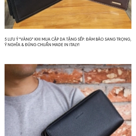
5 LƯU Ý "VÀNG" KHI MUA CẶP DA TẶNG SẾP: ĐẢM BẢO SANG TRỌNG,
Ý NGHĨA & ĐÚNG CHUẨN MADE IN ITALY!