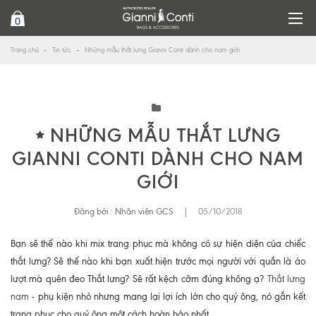
0
Trang chủ
Tin tức
Những mẫu thắt lưng Gianni Conti dành cho nam giới
NHỮNG MẪU THẮT LƯNG
GIANNI CONTI DÀNH CHO NAM
GIỚI
Đăng bởi :
Nhân viên GCS
|
05/10/2018
Bạn sẽ thế nào khi mix trang phục mà không có sự hiện diện của chiếc
thắt lưng? Sẽ thế nào khi bạn xuất hiện trước mọi người với quần là áo
lượt mà quên đeo Thắt lưng? Sẽ rất kệch cỡm đúng không ạ?
Thắt lưng
nam
- phụ kiện nhỏ nhưng mang lại lợi ích lớn cho quý ông, nó gắn kết
trang phục cho quý ông một cách hoàn hảo nhất.