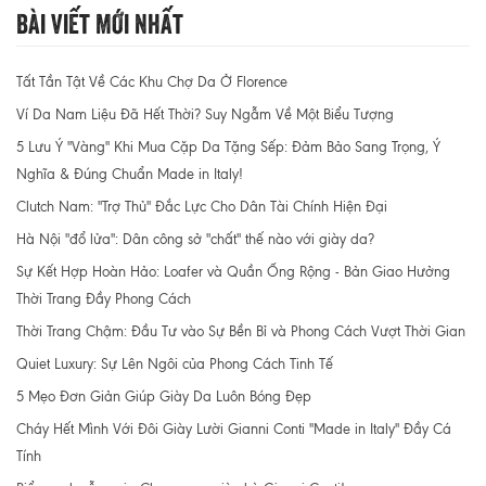
Bài Viết Mới Nhất
Tất Tần Tật Về Các Khu Chợ Da Ở Florence
Ví Da Nam Liệu Đã Hết Thời? Suy Ngẫm Về Một Biểu Tượng
5 Lưu Ý "Vàng" Khi Mua Cặp Da Tặng Sếp: Đảm Bảo Sang Trọng, Ý
Nghĩa & Đúng Chuẩn Made in Italy!
Clutch Nam: "Trợ Thủ" Đắc Lực Cho Dân Tài Chính Hiện Đại
Hà Nội "đổ lửa": Dân công sở "chất" thế nào với giày da?
Sự Kết Hợp Hoàn Hảo: Loafer và Quần Ống Rộng - Bản Giao Hưởng
Thời Trang Đầy Phong Cách
Thời Trang Chậm: Đầu Tư vào Sự Bền Bỉ và Phong Cách Vượt Thời Gian
Quiet Luxury: Sự Lên Ngôi của Phong Cách Tinh Tế
5 Mẹo Đơn Giản Giúp Giày Da Luôn Bóng Đẹp
Cháy Hết Mình Với Đôi Giày Lười Gianni Conti "Made in Italy" Đầy Cá
Tính