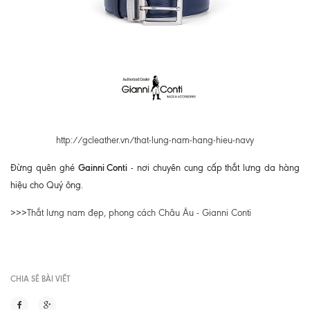
http://gcleather.vn/that-lung-nam-hang-hieu-navy
Gainni Conti
Đừng quên ghé
- nơi chuyên cung cấp thắt lưng da hàng
hiệu cho Quý ông.
>>>
Thắt lưng nam đẹp, phong cách Châu Âu - Gianni Conti
CHIA SẼ BÀI VIẾT