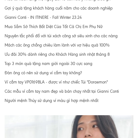
Gợi ý quà tặng khách hàng cuối năm cho các doanh nghiệp
Gianni Conti - IN ITINERE - Fall Winter 23.24
Mua Sắm Sở Thích Bất Diệt Của Tất Cả Chị Em Phụ Nữ
Nguyên tắc phối đồ với túi xách công sở siêu xinh cho các nàng
Mách các ông chồng chiêu làm lành với vợ hiệu quả 100%
Ưu đãi 30% dành riêng cho Khách Hàng sinh nhật tháng 8
Top 3 món quà tặng nam giới ngoài 30 cực sang
Đàn ông có nên sử dụng ví cầm tay không?
Ví cầm tay VP0169BLA - được ví như chiếc Túi "Doraemon"
Các mẫu ví cầm tay nam đẹp và bán chạy nhất tại Gianni Conti
Người mệnh Thủy sử dụng ví màu gì hợp mệnh nhất