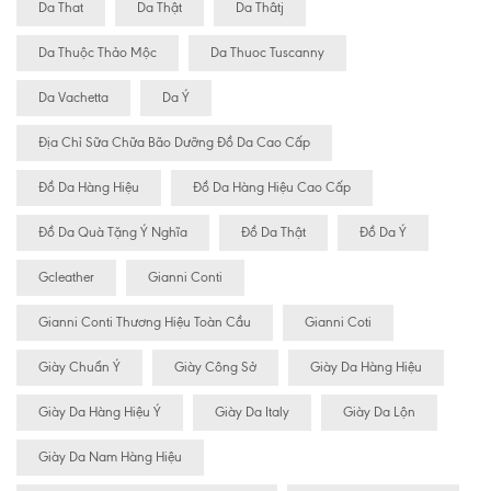
Da That
Da Thật
Da Thâtj
Da Thuộc Thảo Mộc
Da Thuoc Tuscanny
Da Vachetta
Da Ý
Địa Chỉ Sữa Chữa Bão Dưỡng Đồ Da Cao Cấp
Đồ Da Hàng Hiệu
Đồ Da Hàng Hiệu Cao Cấp
Đồ Da Quà Tặng Ý Nghĩa
Đồ Da Thật
Đồ Da Ý
Gcleather
Gianni Conti
Gianni Conti Thương Hiệu Toàn Cầu
Gianni Coti
Giày Chuẩn Ý
Giày Công Sở
Giày Da Hàng Hiệu
Giày Da Hàng Hiệu Ý
Giày Da Italy
Giày Da Lộn
Giày Da Nam Hàng Hiệu