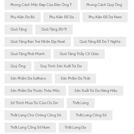
Phong Cách Mặc Đẹp Của Đàn Ông Ý
Phong Cách Quý Ông
Phụ Kiện Da Bò
Phụ Kiện Đồ Da
Phụ Kiện Đồ Da Nam
Quà Tặng
Quà Tặng 20/11
Quà Tặng Bạn Trai Nhân Dịp Noel
Quà Tặng Đồ Da Ý Nghĩa
Quà Tặng Phái Mạnh
Quà Tặng Thầy Cô Giáo
Quý Ông
Quy Trình Sản Xuất Túi Da
Sản Phẩm Da Saffiano
Sản Phẩm Da Thật
Sản Phẩm Da Thuộc Thảo Mộc
Sản Xuất Túi Da Hàng Hiệu
Sở Thích Mua Túi Của Chị Em
Thắt Lưng
Thắt Lưng Cho Chàng Công Sở
Thắt Lưng Công Sở
Thắt Lưng Công Sở Nam
Thắt Lưng Da