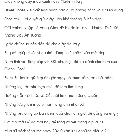
Giày không dây màu xanh navy Made in Italy
Driver Shoes – sự kết hợp hoàn hảo giữa phong cách và sự tiện dụng
Shoe tree – bí quyết giữ giày luôn khô thoáng & bền đẹp
GCLeather Nhập Lô Hàng Giày Hè Made in Italy – Những Thiết Kế
Không Dây Ấn Tượng!
Lý do chúng ta nên dán đế cho giày da Italy
Bí quyết giúp chiếc ví da thật dùng nhiều năm vẫn mới đẹp
Nam tính và đẳng cấp với BST phụ kiện đồ da dành cho nam của
Gianni Conti
Black Friday là gì? Nguồn gốc ngày hội mua sắm lớn nhất năm!
Những loại da phù hợp nhất để làm thắt lưng
Hướng dẫn cách Đo và Cắt thắt lưng nam đúng chuẩn
Những lưu ý khi mua ví nam tặng sinh nhật bố
Những tiêu chí giúp bạn chọn quà cho nam giới dễ dàng và ưng ý
Gợi Ý 5 mẫu ví da thật này để tặng vợ yêu trong dịp 20/10
Mua túi xách tặng mẹ ngày 20/10 cần lưu ý những điều gì?