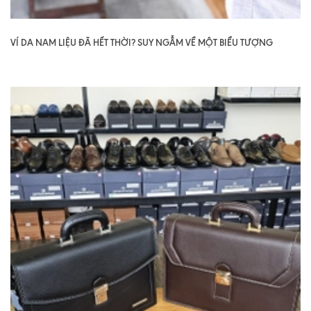
VÍ DA NAM LIỆU ĐÃ HẾT THỜI? SUY NGẪM VỀ MỘT BIỂU TƯỢNG