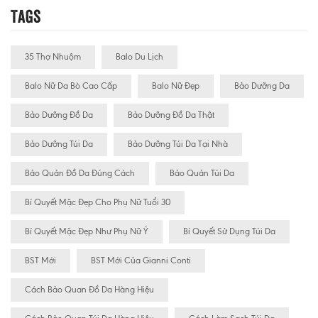
Tags
35 Thợ Nhuộm
Balo Du Lịch
Balo Nữ Da Bò Cao Cấp
Balo Nữ Đẹp
Bảo Dưỡng Da
Bảo Dưỡng Đồ Da
Bảo Dưỡng Đồ Da Thật
Bảo Dưỡng Túi Da
Bảo Dưỡng Túi Da Tại Nhà
Bảo Quản Đồ Da Đúng Cách
Bảo Quản Túi Da
Bí Quyết Mặc Đẹp Cho Phụ Nữ Tuổi 30
Bí Quyết Mặc Đẹp Như Phụ Nữ Ý
Bí Quyết Sử Dụng Túi Da
BST Mới
BST Mới Của Gianni Conti
Cách Bảo Quan Đồ Da Hàng Hiệu