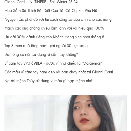
Gianni Conti - IN ITINERE - Fall Winter 23.24
Mua Sắm Sở Thích Bất Diệt Của Tất Cả Chị Em Phụ Nữ
Nguyên tắc phối đồ với túi xách công sở siêu xinh cho các nàng
Mách các ông chồng chiêu làm lành với vợ hiệu quả 100%
Ưu đãi 30% dành riêng cho Khách Hàng sinh nhật tháng 8
Top 3 món quà tặng nam giới ngoài 30 cực sang
Đàn ông có nên sử dụng ví cầm tay không?
Ví cầm tay VP0169BLA - được ví như chiếc Túi "Doraemon"
Các mẫu ví cầm tay nam đẹp và bán chạy nhất tại Gianni Conti
Người mệnh Thủy sử dụng ví màu gì hợp mệnh nhất