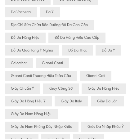
Da Vachetta
Da Ý
Địa Chỉ Sữa Chữa Bão Dưỡng Đồ Da Cao Cấp
Đồ Da Hàng Hiệu
Đồ Da Hàng Hiệu Cao Cấp
Đồ Da Quà Tặng Ý Nghĩa
Đồ Da Thật
Đồ Da Ý
Gcleather
Gianni Conti
Gianni Conti Thương Hiệu Toàn Cầu
Gianni Coti
Giày Chuẩn Ý
Giày Công Sở
Giày Da Hàng Hiệu
Giày Da Hàng Hiệu Ý
Giày Da Italy
Giày Da Lộn
Giày Da Nam Hàng Hiệu
Giày Da Nam Không Dây Nhập Khẩu
Giày Da Nhập Khẩu Ý