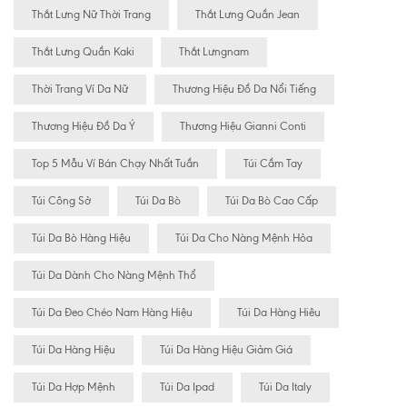
Thắt Lưng Nữ Thời Trang
Thắt Lưng Quần Jean
Thắt Lưng Quần Kaki
Thắt Lưngnam
Thời Trang Ví Da Nữ
Thương Hiệu Đồ Da Nổi Tiếng
Thương Hiệu Đồ Da Ý
Thương Hiệu Gianni Conti
Top 5 Mẫu Ví Bán Chạy Nhất Tuần
Túi Cầm Tay
Túi Công Sở
Túi Da Bò
Túi Da Bò Cao Cấp
Túi Da Bò Hàng Hiệu
Túi Da Cho Nàng Mệnh Hỏa
Túi Da Dành Cho Nàng Mệnh Thổ
Túi Da Đeo Chéo Nam Hàng Hiệu
Túi Da Hàng Hiêu
Túi Da Hàng Hiệu
Túi Da Hàng Hiệu Giảm Giá
Túi Da Hợp Mệnh
Túi Da Ipad
Túi Da Italy