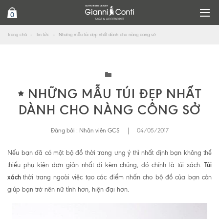
0
Trang chủ
Tin tức
Những mẫu túi đẹp nhất dành cho nàng công sở
NHỮNG MẪU TÚI ĐẸP NHẤT
DÀNH CHO NÀNG CÔNG SỞ
Đăng bởi :
Nhân viên GCS
|
04/05/2017
Nếu bạn đã có một bộ đồ thời trang ưng ý thì nhất định bạn không thể
Túi
thiếu phụ kiện đơn giản nhất đi kèm chúng, đó chính là túi xách.
xách
thời trang ngoài việc tạo các điểm nhấn cho bộ đồ của bạn còn
giúp bạn trở nên nữ tính hơn, hiện đại hơn.