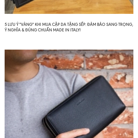
5 LƯU Ý "VÀNG" KHI MUA CẶP DA TẶNG SẾP: ĐẢM BẢO SANG TRỌNG,
Ý NGHĨA & ĐÚNG CHUẨN MADE IN ITALY!