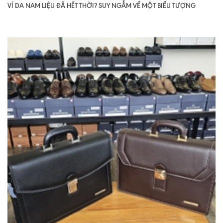
VÍ DA NAM LIỆU ĐÃ HẾT THỜI? SUY NGẪM VỀ MỘT BIỂU TƯỢNG