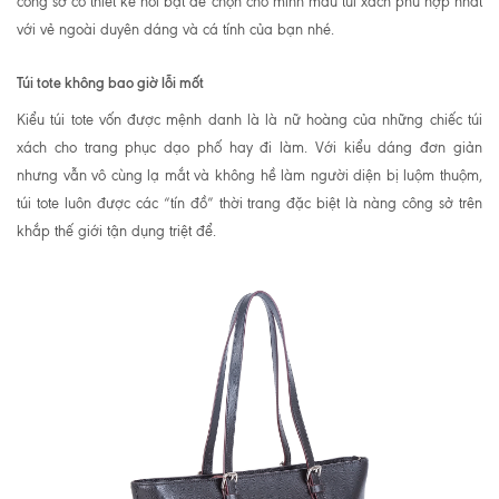
công sở có thiết kế nổi bật để chọn cho mình mẫu túi xách phù hợp nhất
với vẻ ngoài duyên dáng và cá tính của bạn nhé.
Túi tote không bao giờ lỗi mốt
Kiểu túi tote vốn được mệnh danh là là nữ hoàng của những chiếc túi
xách cho trang phục dạo phố hay đi làm. Với kiểu dáng đơn giản
nhưng vẫn vô cùng lạ mắt và không hề làm người diện bị luộm thuộm,
túi tote luôn được các “tín đồ” thời trang đặc biệt là nàng công sở trên
khắp thế giới tận dụng triệt để.