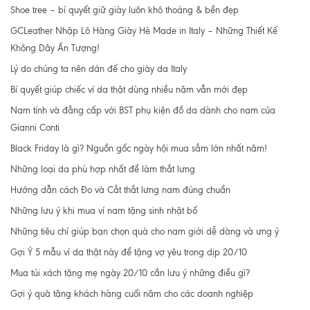
Shoe tree – bí quyết giữ giày luôn khô thoáng & bền đẹp
GCLeather Nhập Lô Hàng Giày Hè Made in Italy – Những Thiết Kế
Không Dây Ấn Tượng!
Lý do chúng ta nên dán đế cho giày da Italy
Bí quyết giúp chiếc ví da thật dùng nhiều năm vẫn mới đẹp
Nam tính và đẳng cấp với BST phụ kiện đồ da dành cho nam của
Gianni Conti
Black Friday là gì? Nguồn gốc ngày hội mua sắm lớn nhất năm!
Những loại da phù hợp nhất để làm thắt lưng
Hướng dẫn cách Đo và Cắt thắt lưng nam đúng chuẩn
Những lưu ý khi mua ví nam tặng sinh nhật bố
Những tiêu chí giúp bạn chọn quà cho nam giới dễ dàng và ưng ý
Gợi Ý 5 mẫu ví da thật này để tặng vợ yêu trong dịp 20/10
Mua túi xách tặng mẹ ngày 20/10 cần lưu ý những điều gì?
Gợi ý quà tặng khách hàng cuối năm cho các doanh nghiệp