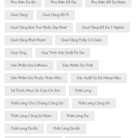
Phụ Kiện Da Bò
Phụ Kiện Đồ Da
Phụ Kiện Đồ Da Nam
Quà Tặng
Quà Tặng 20/11
Quà Tặng Bạn Trai Nhân Dịp Noel
Quà Tặng Đồ Da Ý Nghĩa
Quà Tặng Phái Mạnh
Quà Tặng Thầy Cô Giáo
Quý Ông
Quy Trình Sản Xuất Túi Da
Sản Phẩm Da Saffiano
Sản Phẩm Da Thật
Sản Phẩm Da Thuộc Thảo Mộc
Sản Xuất Túi Da Hàng Hiệu
Sở Thích Mua Túi Của Chị Em
Thắt Lưng
Thắt Lưng Cho Chàng Công Sở
Thắt Lưng Công Sở
Thắt Lưng Công Sở Nam
Thắt Lưng Da
Thăt Lưng Da Bò
Thắt Lưng Da Bò