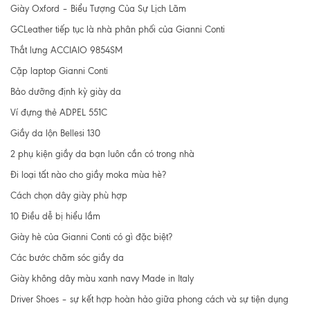
Giày Oxford – Biểu Tượng Của Sự Lịch Lãm
GCLeather tiếp tục là nhà phân phối của Gianni Conti
Thắt lưng ACCIAIO 9854SM
Cặp laptop Gianni Conti
Bảo dưỡng định kỳ giày da
Ví đựng thẻ ADPEL 551C
Giầy da lộn Bellesi 130
2 phụ kiện giầy da bạn luôn cần có trong nhà
Đi loại tất nào cho giầy moka mùa hè?
Cách chọn dây giày phù hợp
10 Điều dễ bị hiểu lầm
Giày hè của Gianni Conti có gì đặc biệt?
Các bước chăm sóc giầy da
Giày không dây màu xanh navy Made in Italy
Driver Shoes – sự kết hợp hoàn hảo giữa phong cách và sự tiện dụng