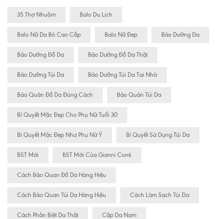
35 Thợ Nhuộm
Balo Du Lịch
Balo Nữ Da Bò Cao Cấp
Balo Nữ Đẹp
Bảo Dưỡng Da
Bảo Dưỡng Đồ Da
Bảo Dưỡng Đồ Da Thật
Bảo Dưỡng Túi Da
Bảo Dưỡng Túi Da Tại Nhà
Bảo Quản Đồ Da Đúng Cách
Bảo Quản Túi Da
Bí Quyết Mặc Đẹp Cho Phụ Nữ Tuổi 30
Bí Quyết Mặc Đẹp Như Phụ Nữ Ý
Bí Quyết Sử Dụng Túi Da
BST Mới
BST Mới Của Gianni Conti
Cách Bảo Quan Đồ Da Hàng Hiệu
Cách Bảo Quan Túi Da Hàng Hiệu
Cách Làm Sạch Túi Da
Cách Phân Biệt Da Thật
Cặp Da Nam