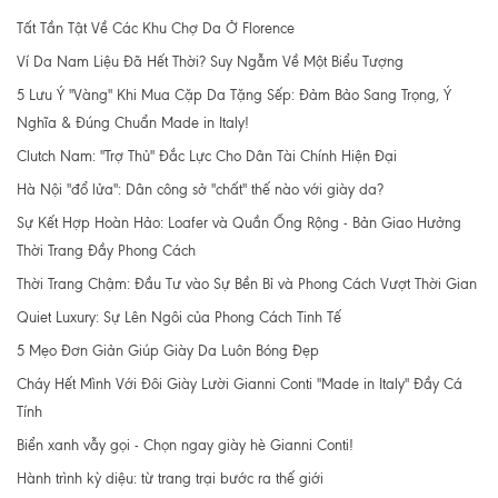
Tất Tần Tật Về Các Khu Chợ Da Ở Florence
Ví Da Nam Liệu Đã Hết Thời? Suy Ngẫm Về Một Biểu Tượng
5 Lưu Ý "Vàng" Khi Mua Cặp Da Tặng Sếp: Đảm Bảo Sang Trọng, Ý
Nghĩa & Đúng Chuẩn Made in Italy!
Clutch Nam: "Trợ Thủ" Đắc Lực Cho Dân Tài Chính Hiện Đại
Hà Nội "đổ lửa": Dân công sở "chất" thế nào với giày da?
Sự Kết Hợp Hoàn Hảo: Loafer và Quần Ống Rộng - Bản Giao Hưởng
Thời Trang Đầy Phong Cách
Thời Trang Chậm: Đầu Tư vào Sự Bền Bỉ và Phong Cách Vượt Thời Gian
Quiet Luxury: Sự Lên Ngôi của Phong Cách Tinh Tế
5 Mẹo Đơn Giản Giúp Giày Da Luôn Bóng Đẹp
Cháy Hết Mình Với Đôi Giày Lười Gianni Conti "Made in Italy" Đầy Cá
Tính
Biển xanh vẫy gọi - Chọn ngay giày hè Gianni Conti!
Hành trình kỳ diệu: từ trang trại bước ra thế giới