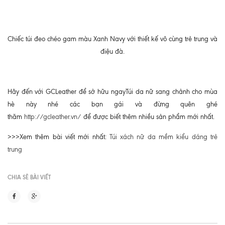
Chiếc túi đeo chéo gam màu Xanh Navy với thiết kế vô cùng trẻ trung và
điệu đà.
Hãy đến với GCLeather để sở hữu ngayTúi da nữ sang chảnh cho mùa
hè này nhé các bạn gái và đừng quên ghé
thăm
http://gcleather.vn/
để được biết thêm nhiều sản phẩm mới nhất.
>>>Xem thêm bài viết mới nhất:
Túi xách nữ da mềm kiểu dáng trẻ
trung
CHIA SẼ BÀI VIẾT