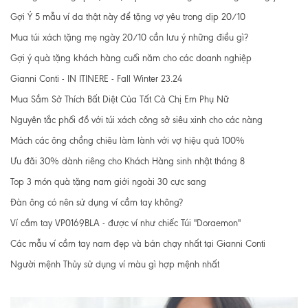
Gợi Ý 5 mẫu ví da thật này để tặng vợ yêu trong dịp 20/10
Mua túi xách tặng mẹ ngày 20/10 cần lưu ý những điều gì?
Gợi ý quà tặng khách hàng cuối năm cho các doanh nghiệp
Gianni Conti - IN ITINERE - Fall Winter 23.24
Mua Sắm Sở Thích Bất Diệt Của Tất Cả Chị Em Phụ Nữ
Nguyên tắc phối đồ với túi xách công sở siêu xinh cho các nàng
Mách các ông chồng chiêu làm lành với vợ hiệu quả 100%
Ưu đãi 30% dành riêng cho Khách Hàng sinh nhật tháng 8
Top 3 món quà tặng nam giới ngoài 30 cực sang
Đàn ông có nên sử dụng ví cầm tay không?
Ví cầm tay VP0169BLA - được ví như chiếc Túi "Doraemon"
Các mẫu ví cầm tay nam đẹp và bán chạy nhất tại Gianni Conti
Người mệnh Thủy sử dụng ví màu gì hợp mệnh nhất