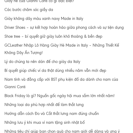
Giày hè của Gianni Conti có gì đặc biệt?
Các bước chăm sóc giầy da
Giày không dây màu xanh navy Made in Italy
Driver Shoes – sự kết hợp hoàn hảo giữa phong cách và sự tiện dụng
Shoe tree – bí quyết giữ giày luôn khô thoáng & bền đẹp
GCLeather Nhập Lô Hàng Giày Hè Made in Italy – Những Thiết Kế
Không Dây Ấn Tượng!
Lý do chúng ta nên dán đế cho giày da Italy
Bí quyết giúp chiếc ví da thật dùng nhiều năm vẫn mới đẹp
Nam tính và đẳng cấp với BST phụ kiện đồ da dành cho nam của
Gianni Conti
Black Friday là gì? Nguồn gốc ngày hội mua sắm lớn nhất năm!
Những loại da phù hợp nhất để làm thắt lưng
Hướng dẫn cách Đo và Cắt thắt lưng nam đúng chuẩn
Những lưu ý khi mua ví nam tặng sinh nhật bố
Những tiêu chí giúp bạn chọn quà cho nam giới dễ dàng và ưng ý