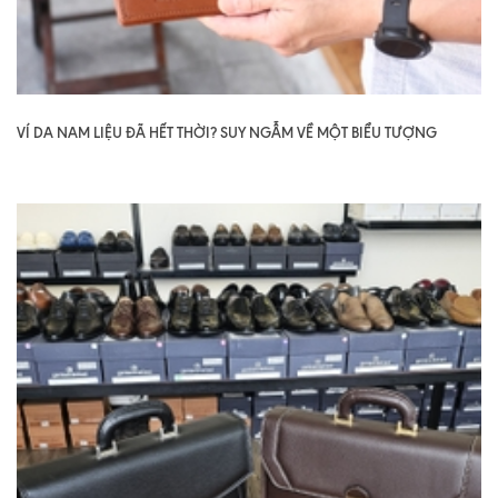
VÍ DA NAM LIỆU ĐÃ HẾT THỜI? SUY NGẪM VỀ MỘT BIỂU TƯỢNG