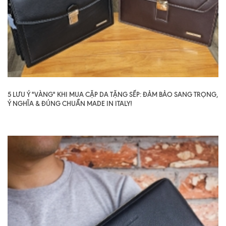
5 LƯU Ý "VÀNG" KHI MUA CẶP DA TẶNG SẾP: ĐẢM BẢO SANG TRỌNG,
Ý NGHĨA & ĐÚNG CHUẨN MADE IN ITALY!