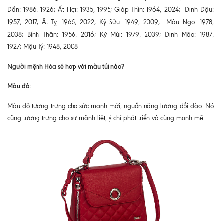
Dần: 1986, 1926; Ất Hợi: 1935, 1995; Giáp Thìn: 1964, 2024; Đinh Dậu:
1957, 2017; Ất Tỵ: 1965, 2022; Kỷ Sửu: 1949, 2009; Mậu Ngọ: 1978,
2038; Bính Thân: 1956, 2016; Kỷ Mùi: 1979, 2039; Đinh Mão: 1987,
1927; Mậu Tý: 1948, 2008
Người mệnh Hỏa sẽ hơp với màu túi nào?
Màu đỏ:
Màu đỏ tượng trưng cho sức mạnh mới, nguồn năng lượng dồi dào. Nó
cũng tượng trưng cho sự mãnh liệt, ý chí phát triển vô cùng mạnh mẽ.