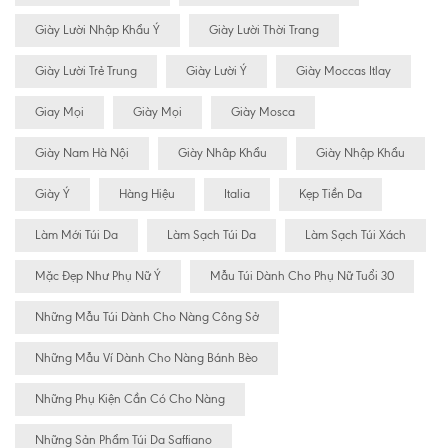
Giày Lười Nhập Khẩu Ý
Giày Lười Thời Trang
Giày Lười Trẻ Trung
Giày Lười Ý
Giày Moccas Itlay
Giay Mọi
Giày Mọi
Giày Mosca
Giày Nam Hà Nội
Giày Nhâp Khẩu
Giày Nhập Khẩu
Giày Ý
Hàng Hiệu
Italia
Kẹp Tiền Da
Làm Mới Túi Da
Làm Sạch Túi Da
Làm Sạch Túi Xách
Mặc Đẹp Như Phụ Nữ Ý
Mẫu Túi Dành Cho Phụ Nữ Tuổi 30
Những Mẫu Túi Dành Cho Nàng Công Sở
Những Mẫu Ví Dành Cho Nàng Bánh Bèo
Những Phụ Kiện Cần Có Cho Nàng
Những Sản Phẩm Túi Da Saffiano