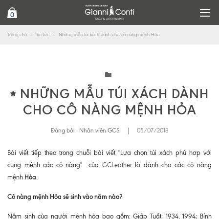
0
Trang chủ
Tin tức
Những mẫu túi xách dành cho cô nàng mệnh Hỏa
NHỮNG MẪU TÚI XÁCH DÀNH
CHO CÔ NÀNG MỆNH HỎA
Đăng bởi :
Nhân viên GCS
|
05/07/2018
Bài viết tiếp theo trong chuỗi bài viết "Lựa chọn túi xách phù hơp với
cung mệnh các cô nàng" của
GCLeather
là dành cho các cô nàng
Hỏa.
mệnh
Cô nàng mệnh Hỏa sẽ sinh vào năm nào?
Năm sinh của người mệnh hỏa bao gồm: Giáp Tuất: 1934, 1994; Bính