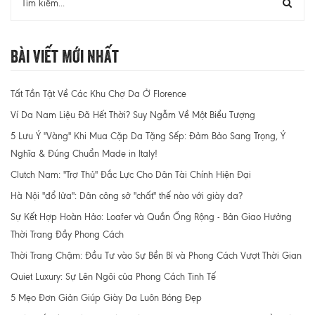
Bài Viết Mới Nhất
Tất Tần Tật Về Các Khu Chợ Da Ở Florence
Ví Da Nam Liệu Đã Hết Thời? Suy Ngẫm Về Một Biểu Tượng
5 Lưu Ý "Vàng" Khi Mua Cặp Da Tặng Sếp: Đảm Bảo Sang Trọng, Ý
Nghĩa & Đúng Chuẩn Made in Italy!
Clutch Nam: "Trợ Thủ" Đắc Lực Cho Dân Tài Chính Hiện Đại
Hà Nội "đổ lửa": Dân công sở "chất" thế nào với giày da?
Sự Kết Hợp Hoàn Hảo: Loafer và Quần Ống Rộng - Bản Giao Hưởng
Thời Trang Đầy Phong Cách
Thời Trang Chậm: Đầu Tư vào Sự Bền Bỉ và Phong Cách Vượt Thời Gian
Quiet Luxury: Sự Lên Ngôi của Phong Cách Tinh Tế
5 Mẹo Đơn Giản Giúp Giày Da Luôn Bóng Đẹp