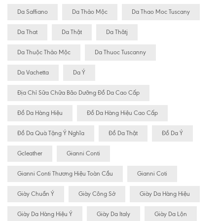
Da Saffiano
Da Thảo Mộc
Da Thao Moc Tuscany
Da That
Da Thật
Da Thâtj
Da Thuộc Thảo Mộc
Da Thuoc Tuscanny
Da Vachetta
Da Ý
Địa Chỉ Sữa Chữa Bão Dưỡng Đồ Da Cao Cấp
Đồ Da Hàng Hiệu
Đồ Da Hàng Hiệu Cao Cấp
Đồ Da Quà Tặng Ý Nghĩa
Đồ Da Thật
Đồ Da Ý
Gcleather
Gianni Conti
Gianni Conti Thương Hiệu Toàn Cầu
Gianni Coti
Giày Chuẩn Ý
Giày Công Sở
Giày Da Hàng Hiệu
Giày Da Hàng Hiệu Ý
Giày Da Italy
Giày Da Lộn