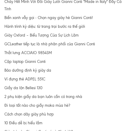
Cháy Hết Mình Với Đôi Giày Lười Gianni Conti "Made in Italy" Đầy Cá
Tính
Biển xanh vẫy gọi - Chọn ngay giày hè Gianni Conti!
Hành trình kỳ diệu: từ trang trại bước ra thế giới
Giày Oxford – Biểu Tượng Của Sự Lịch Lãm
GCLeather tiếp tục là nhà phân phối của Gianni Conti
Thắt lưng ACCIAIO 9854SM
Cặp laptop Gianni Conti
Bảo dưỡng định kỳ giày da
Ví đựng thẻ ADPEL 551C
Giầy da lộn Bellesi 130
2 phụ kiện giầy da bạn luôn cần có trong nhà
Đi loại tất nào cho giầy moka mùa hè?
Cách chọn dây giày phù hợp
10 Điều dễ bị hiểu lầm