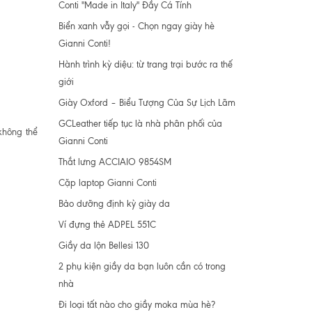
Conti "Made in Italy" Đầy Cá Tính
Biển xanh vẫy gọi - Chọn ngay giày hè
Gianni Conti!
Hành trình kỳ diệu: từ trang trại bước ra thế
giới
Giày Oxford – Biểu Tượng Của Sự Lịch Lãm
GCLeather tiếp tục là nhà phân phối của
không thể
Gianni Conti
Thắt lưng ACCIAIO 9854SM
Cặp laptop Gianni Conti
Bảo dưỡng định kỳ giày da
Ví đựng thẻ ADPEL 551C
Giầy da lộn Bellesi 130
2 phụ kiện giầy da bạn luôn cần có trong
nhà
Đi loại tất nào cho giầy moka mùa hè?