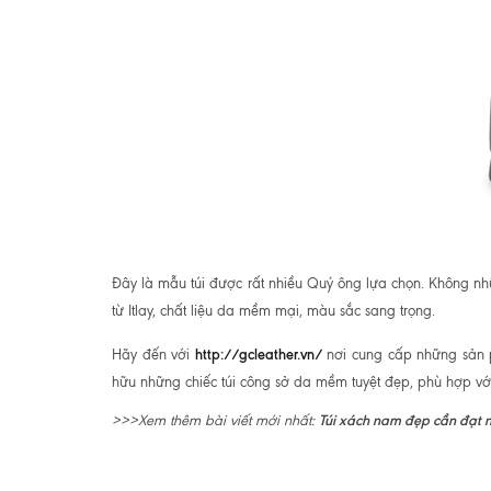
Đây là mẫu túi được rất nhiều Quý ông lựa chọn. Không nh
từ Itlay, chất liệu da mềm mại, màu sắc sang trọng.
http://gcleather.vn/
Hãy đến với
nơi cung cấp những sản
hữu những chiếc túi công sở da mềm tuyệt đẹp, phù hợp v
Túi xách nam đẹp cần đạt n
>>>Xem thêm bài viết mới nhất: