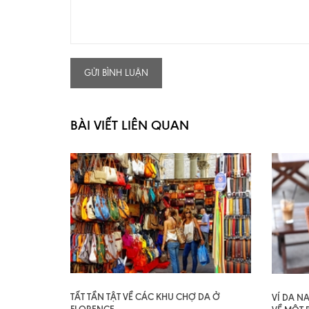
GỬI BÌNH LUẬN
BÀI VIẾT LIÊN QUAN
TẤT TẦN TẬT VỀ CÁC KHU CHỢ DA Ở
VÍ DA N