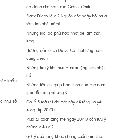
da dành cho nam của Gianni Conti
Black Friday là gì? Nguồn gốc ngày hội mua
sắm lớn nhất năm!
Những loại da phù hợp nhất để làm thắt
lưng
Hướng dẫn cách Đo và Cắt thắt lưng nam
đúng chuẩn
Những lưu ý khi mua ví nam tặng sinh nhật
bố
nhập khẩu
Những tiêu chí giúp bạn chọn quà cho nam
giới dễ dàng và ưng ý
ng như sở
Gợi Ý 5 mẫu ví da thật này để tặng vợ yêu
trong dịp 20/10
Mua túi xách tặng mẹ ngày 20/10 cần lưu ý
những điều gì?
Gợi ý quà tặng khách hàng cuối năm cho