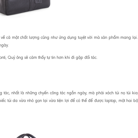
 về cả mặt chất lượng cũng như ứng dụng tuyệt vời mà sản phẩm mang lại
ngày.
ti, Quý ông sẽ cảm thấy tự tin hơn khi đi gặp đối tác.
 tác, nhất là những chyến công tác ngắn ngày, mà phải xách túi nọ túi kia
ếc túi da vừa nhỏ gọn lại vừa tiện lợi để có thể để được laptop, một hai b