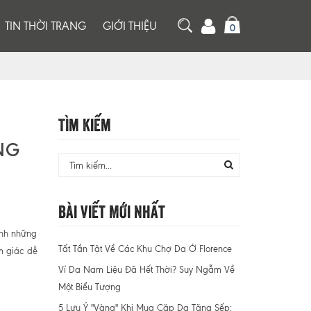
TIN THỜI TRANG
GIỚI THIỆU
0
Tìm Kiếm
NG
Bài Viết Mới Nhất
ình những
Tất Tần Tật Về Các Khu Chợ Da Ở Florence
m giác dễ
Ví Da Nam Liệu Đã Hết Thời? Suy Ngẫm Về
Một Biểu Tượng
5 Lưu Ý "Vàng" Khi Mua Cặp Da Tặng Sếp: