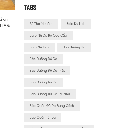
Tags
 TẶNG
35 Thợ Nhuộm
Balo Du Lịch
HĨA &
Balo Nữ Da Bò Cao Cấp
Balo Nữ Đẹp
Bảo Dưỡng Da
Bảo Dưỡng Đồ Da
Bảo Dưỡng Đồ Da Thật
Bảo Dưỡng Túi Da
Bảo Dưỡng Túi Da Tại Nhà
Bảo Quản Đồ Da Đúng Cách
Bảo Quản Túi Da