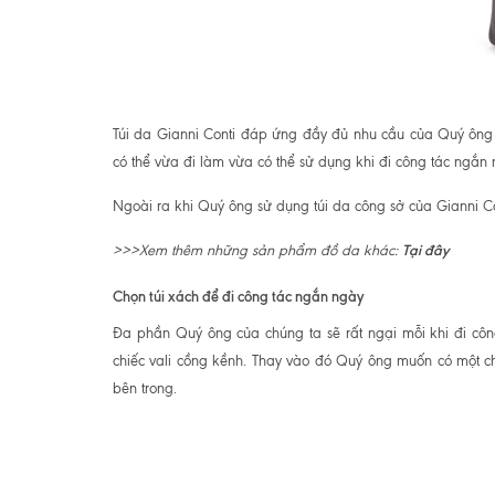
Túi da Gianni Conti đáp ứng đầy đủ nhu cầu của Quý ông
có thể vừa đi làm vừa có thể sử dụng khi đi công tác ngắn 
Ngoài ra khi Quý ông sử dụng túi da công sở của Gianni Con
Tại đây
>>>Xem thêm những sản phẩm đồ da khác:
Chọn túi xách để đi công tác ngắn ngày
Đa phần Quý ông của chúng ta sẽ rất ngại mỗi khi đi công
chiếc vali cồng kềnh. Thay vào đó Quý ông muốn có một chi
bên trong.