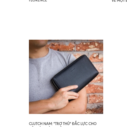
FLORENCE
VỀ MỘT 
CLUTCH NAM: "TRỢ THỦ" ĐẮC LỰC CHO