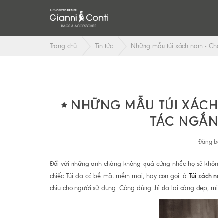
Trang chủ
Tin tức
Những mẫu túi xách nam - Ch
NHỮNG MẪU TÚI XÁC
TÁC NGẮN
Đăng bở
Đối với những anh chàng không quá cứng nhắc họ sẽ không
Túi
xách 
chiếc Túi da có bề mặt mềm mại, hay còn gọi là
chịu cho người sử dụng. Càng dùng thì da lại càng đẹp, m