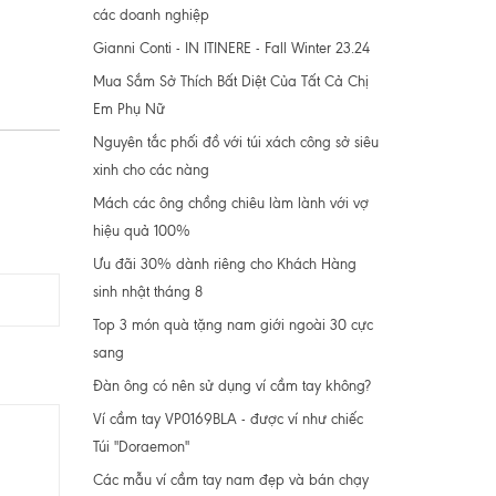
các doanh nghiệp
Gianni Conti - IN ITINERE - Fall Winter 23.24
Mua Sắm Sở Thích Bất Diệt Của Tất Cả Chị
Em Phụ Nữ
Nguyên tắc phối đồ với túi xách công sở siêu
xinh cho các nàng
Mách các ông chồng chiêu làm lành với vợ
hiệu quả 100%
Ưu đãi 30% dành riêng cho Khách Hàng
sinh nhật tháng 8
Top 3 món quà tặng nam giới ngoài 30 cực
sang
Đàn ông có nên sử dụng ví cầm tay không?
Ví cầm tay VP0169BLA - được ví như chiếc
Túi "Doraemon"
Các mẫu ví cầm tay nam đẹp và bán chạy