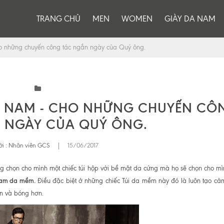
TRANG CHỦ
MEN
WOMEN
GIÀY DA NAM
o những chuyến công tác ngắn ngày của Quý ông.
H NAM - CHO NHỮNG CHUYẾN CÔ
 NGÀY CỦA QUÝ ÔNG.
i :
Nhân viên GCS
|
15/06/2017
 chọn cho mình một chiếc túi hộp với bề mặt da cứng mà họ sẽ chọn cho m
nam da mềm
.
Điều đặc biệt ở những chiếc Túi da mềm này đó là luôn tạo cả
ịn và bóng hơn.