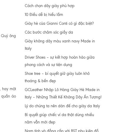
Cách chọn dây giày phù hợp
10 Điều dễ bị hiểu lầm
Giày hè của Gianni Conti có gì đặc biệt?
Các bước chăm sóc giầy da
. Quý ông
Giày không dây màu xanh navy Made in
Italy
Driver Shoes – sự kết hợp hoàn hảo giữa
phong cách và sự tiện dụng
Shoe tree – bí quyết giữ giày luôn khô
thoáng & bền đẹp
, hay một
GCLeather Nhập Lô Hàng Giày Hè Made in
ộ quần áo
Italy – Những Thiết Kế Không Dây Ấn Tượng!
Lý do chúng ta nên dán đế cho giày da Italy
Bí quyết giúp chiếc ví da thật dùng nhiều
năm vẫn mới đẹp
Nam tính và đẳng cấp với BST phụ kiện đồ