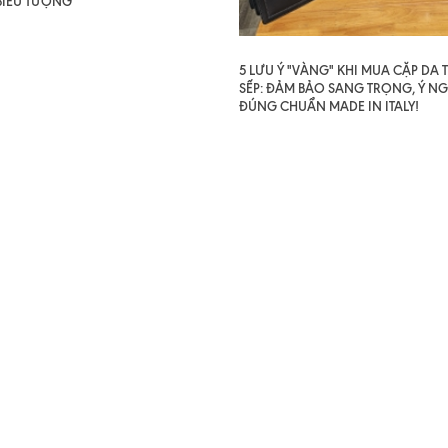
BIỂU TƯỢNG
5 LƯU Ý "VÀNG" KHI MUA CẶP DA
SẾP: ĐẢM BẢO SANG TRỌNG, Ý NG
ĐÚNG CHUẨN MADE IN ITALY!