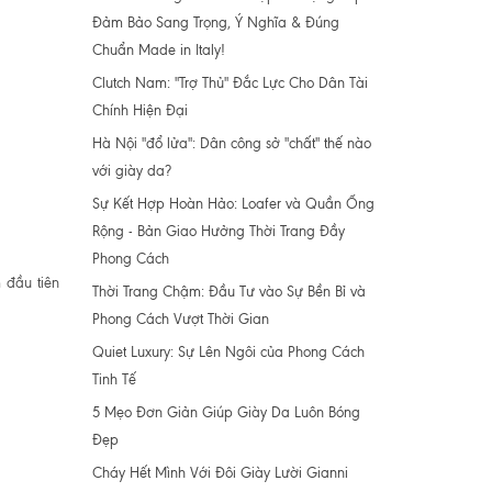
Đảm Bảo Sang Trọng, Ý Nghĩa & Đúng
Chuẩn Made in Italy!
Clutch Nam: "Trợ Thủ" Đắc Lực Cho Dân Tài
Chính Hiện Đại
Hà Nội "đổ lửa": Dân công sở "chất" thế nào
với giày da?
Sự Kết Hợp Hoàn Hảo: Loafer và Quần Ống
Rộng - Bản Giao Hưởng Thời Trang Đầy
Phong Cách
 đầu tiên
Thời Trang Chậm: Đầu Tư vào Sự Bền Bỉ và
Phong Cách Vượt Thời Gian
Quiet Luxury: Sự Lên Ngôi của Phong Cách
Tinh Tế
5 Mẹo Đơn Giản Giúp Giày Da Luôn Bóng
Đẹp
Cháy Hết Mình Với Đôi Giày Lười Gianni