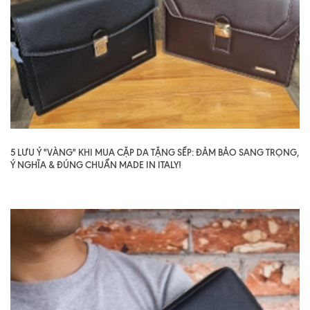
5 LƯU Ý "VÀNG" KHI MUA CẶP DA TẶNG SẾP: ĐẢM BẢO SANG TRỌNG,
Ý NGHĨA & ĐÚNG CHUẨN MADE IN ITALY!