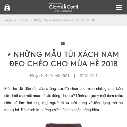
0
Trang chủ
Tin tức
Những mẫu túi xách nam đeo chéo cho mùa hè 2018
NHỮNG MẪU TÚI XÁCH NAM
ĐEO CHÉO CHO MÙA HÈ 2018
Đăng bởi :
Nhân viên GCS
|
27/04/2018
Mùa hè đã đến rồi, các chàng trai đã chọn cho mình những phụ kiện
cần thiết cho một mùa hè sôi động chưa ạ? Mình xin gợi ý một item chắc
chắn sẽ làm hài lòng mọi người vì sự thời trang và tiện dụng mà nó
mang lại. Đó chính là những chiếc túi đeo chéo hàng hiệu.