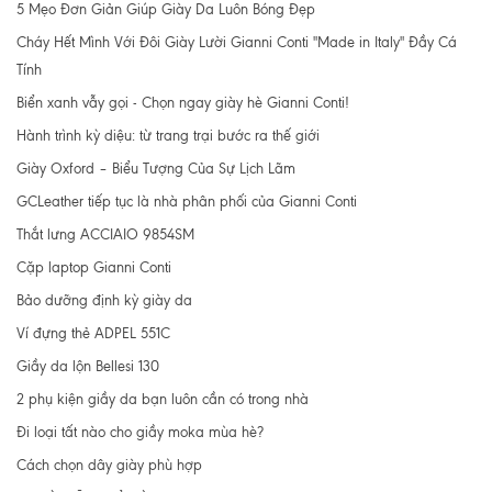
5 Mẹo Đơn Giản Giúp Giày Da Luôn Bóng Đẹp
Cháy Hết Mình Với Đôi Giày Lười Gianni Conti "Made in Italy" Đầy Cá
Tính
Biển xanh vẫy gọi - Chọn ngay giày hè Gianni Conti!
Hành trình kỳ diệu: từ trang trại bước ra thế giới
Giày Oxford – Biểu Tượng Của Sự Lịch Lãm
GCLeather tiếp tục là nhà phân phối của Gianni Conti
Thắt lưng ACCIAIO 9854SM
Cặp laptop Gianni Conti
Bảo dưỡng định kỳ giày da
Ví đựng thẻ ADPEL 551C
Giầy da lộn Bellesi 130
2 phụ kiện giầy da bạn luôn cần có trong nhà
Đi loại tất nào cho giầy moka mùa hè?
Cách chọn dây giày phù hợp