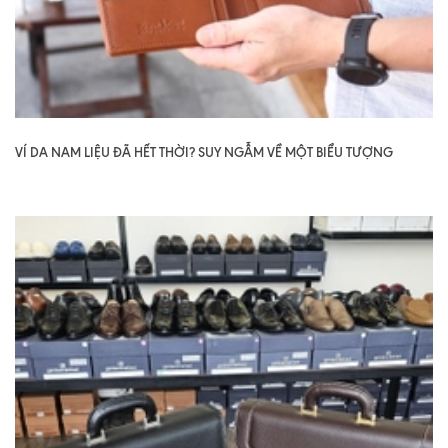
VÍ DA NAM LIỆU ĐÃ HẾT THỜI? SUY NGẪM VỀ MỘT BIỂU TƯỢNG