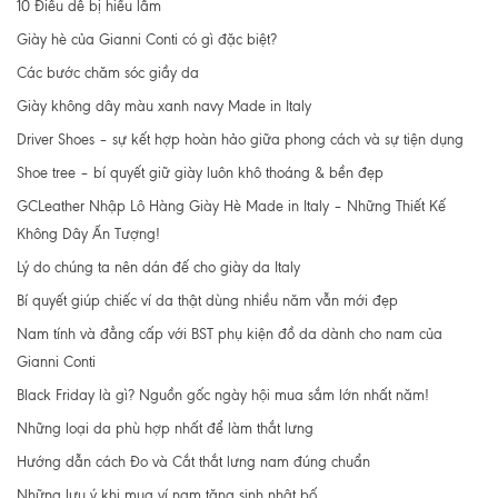
10 Điều dễ bị hiểu lầm
Giày hè của Gianni Conti có gì đặc biệt?
Các bước chăm sóc giầy da
Giày không dây màu xanh navy Made in Italy
Driver Shoes – sự kết hợp hoàn hảo giữa phong cách và sự tiện dụng
Shoe tree – bí quyết giữ giày luôn khô thoáng & bền đẹp
GCLeather Nhập Lô Hàng Giày Hè Made in Italy – Những Thiết Kế
Không Dây Ấn Tượng!
Lý do chúng ta nên dán đế cho giày da Italy
Bí quyết giúp chiếc ví da thật dùng nhiều năm vẫn mới đẹp
Nam tính và đẳng cấp với BST phụ kiện đồ da dành cho nam của
Gianni Conti
Black Friday là gì? Nguồn gốc ngày hội mua sắm lớn nhất năm!
Những loại da phù hợp nhất để làm thắt lưng
Hướng dẫn cách Đo và Cắt thắt lưng nam đúng chuẩn
Những lưu ý khi mua ví nam tặng sinh nhật bố