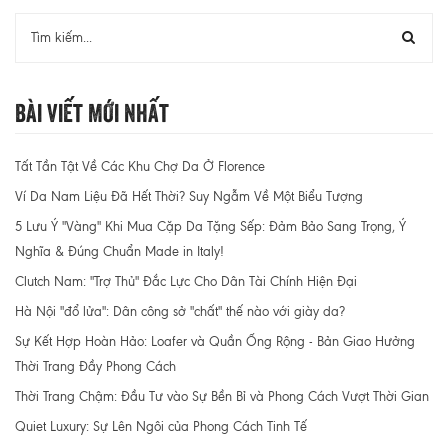
Bài Viết Mới Nhất
Tất Tần Tật Về Các Khu Chợ Da Ở Florence
Ví Da Nam Liệu Đã Hết Thời? Suy Ngẫm Về Một Biểu Tượng
5 Lưu Ý "Vàng" Khi Mua Cặp Da Tặng Sếp: Đảm Bảo Sang Trọng, Ý
Nghĩa & Đúng Chuẩn Made in Italy!
Clutch Nam: "Trợ Thủ" Đắc Lực Cho Dân Tài Chính Hiện Đại
Hà Nội "đổ lửa": Dân công sở "chất" thế nào với giày da?
Sự Kết Hợp Hoàn Hảo: Loafer và Quần Ống Rộng - Bản Giao Hưởng
Thời Trang Đầy Phong Cách
Thời Trang Chậm: Đầu Tư vào Sự Bền Bỉ và Phong Cách Vượt Thời Gian
Quiet Luxury: Sự Lên Ngôi của Phong Cách Tinh Tế