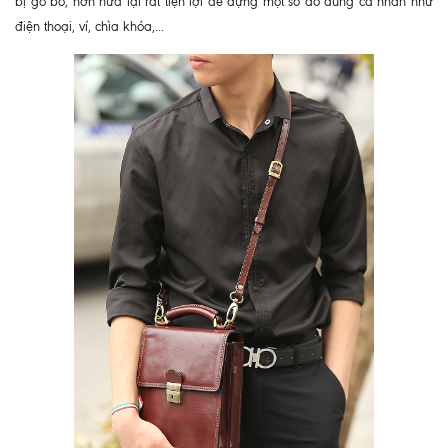
bị gò bó, hơn nữa lại rất tiện lợi để đựng một số đồ dùng cá nhân như
điện thoại, ví, chìa khóa,...