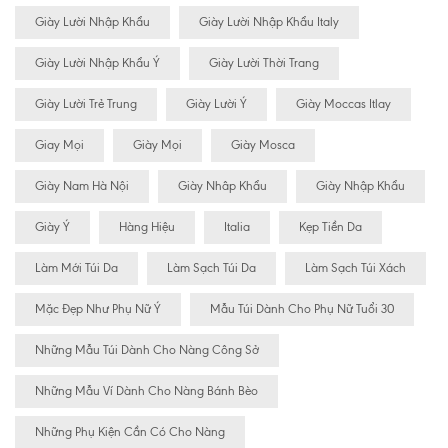
Giày Lười Nhập Khẩu
Giày Lười Nhập Khẩu Italy
Giày Lười Nhập Khẩu Ý
Giày Lười Thời Trang
Giày Lười Trẻ Trung
Giày Lười Ý
Giày Moccas Itlay
Giay Mọi
Giày Mọi
Giày Mosca
Giày Nam Hà Nội
Giày Nhâp Khẩu
Giày Nhập Khẩu
Giày Ý
Hàng Hiệu
Italia
Kẹp Tiền Da
Làm Mới Túi Da
Làm Sạch Túi Da
Làm Sạch Túi Xách
Mặc Đẹp Như Phụ Nữ Ý
Mẫu Túi Dành Cho Phụ Nữ Tuổi 30
Những Mẫu Túi Dành Cho Nàng Công Sở
Những Mẫu Ví Dành Cho Nàng Bánh Bèo
Những Phụ Kiện Cần Có Cho Nàng