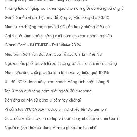
Những tiêu chí giúp bạn chọn quà cho nam giới dễ dàng và ưng ý
Gợi Ý 5 mẫu ví da thật này để tặng vợ yêu trong dịp 20/10
Mua túi xách tặng mẹ ngày 20/10 cần lưu ý những điều gì?
Gợi ý quà tặng khách hàng cuối năm cho các doanh nghiệp
Gianni Conti - IN ITINERE - Fall Winter 23.24
Mua Sắm Sở Thích Bất Diệt Của Tất Cả Chị Em Phụ Nữ
Nguyên tắc phối đồ với túi xách công sở siêu xinh cho các nàng
Mách các ông chồng chiêu làm lành với vợ hiệu quả 100%
Ưu đãi 30% dành riêng cho Khách Hàng sinh nhật tháng 8
Top 3 món quà tặng nam giới ngoài 30 cực sang
Đàn ông có nên sử dụng ví cầm tay không?
Ví cầm tay VP0169BLA - được ví như chiếc Túi "Doraemon"
Các mẫu ví cầm tay nam đẹp và bán chạy nhất tại Gianni Conti
Người mệnh Thủy sử dụng ví màu gì hợp mệnh nhất