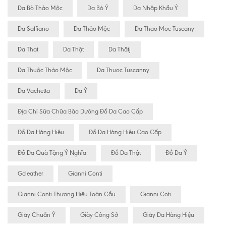
Da Bò Thảo Mộc
Da Bò Ý
Da Nhập Khẩu Ý
Da Saffiano
Da Thảo Mộc
Da Thao Moc Tuscany
Da That
Da Thật
Da Thâtj
Da Thuộc Thảo Mộc
Da Thuoc Tuscanny
Da Vachetta
Da Ý
Địa Chỉ Sữa Chữa Bão Dưỡng Đồ Da Cao Cấp
Đồ Da Hàng Hiệu
Đồ Da Hàng Hiệu Cao Cấp
Đồ Da Quà Tặng Ý Nghĩa
Đồ Da Thật
Đồ Da Ý
Gcleather
Gianni Conti
Gianni Conti Thương Hiệu Toàn Cầu
Gianni Coti
Giày Chuẩn Ý
Giày Công Sở
Giày Da Hàng Hiệu