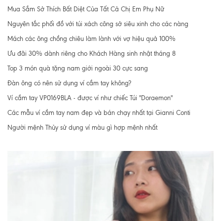
Mua Sắm Sở Thích Bất Diệt Của Tất Cả Chị Em Phụ Nữ
Nguyên tắc phối đồ với túi xách công sở siêu xinh cho các nàng
Mách các ông chồng chiêu làm lành với vợ hiệu quả 100%
Ưu đãi 30% dành riêng cho Khách Hàng sinh nhật tháng 8
Top 3 món quà tặng nam giới ngoài 30 cực sang
Đàn ông có nên sử dụng ví cầm tay không?
Ví cầm tay VP0169BLA - được ví như chiếc Túi "Doraemon"
Các mẫu ví cầm tay nam đẹp và bán chạy nhất tại Gianni Conti
Người mệnh Thủy sử dụng ví màu gì hợp mệnh nhất