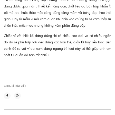
đang được quan tâm. Thiết kế mỏng gọn, chất liệu da bò nhập khẩu Ý,
bề mặt da thuộc thảo mộc càng dùng càng mềm và bóng đẹp theo thời
gian. Đây là mẫu ví mà cảm quan khi nhìn vào chúng ta sẽ cảm thấy sự
chân thật, mộc mạc nhưng không kém phần đẳng cấp.
Chiếc ví với thiết kế dáng đứng thì có chiều cao dài và có nhiều ngăn
do đó sẽ phù hợp với việc đựng các loại thẻ, giấy tờ hay tiền bạc. Bên
cạnh đó so với ví da nam dáng ngang thì loại này có thể giúp anh em
nhét túi quần dễ hơn rất nhiều.
CHIA SẼ BÀI VIẾT