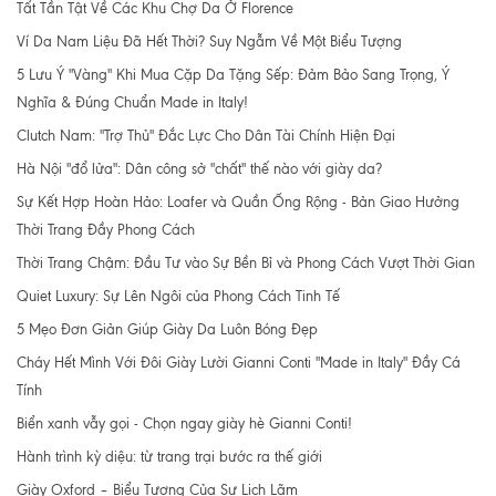
Tất Tần Tật Về Các Khu Chợ Da Ở Florence
Ví Da Nam Liệu Đã Hết Thời? Suy Ngẫm Về Một Biểu Tượng
5 Lưu Ý "Vàng" Khi Mua Cặp Da Tặng Sếp: Đảm Bảo Sang Trọng, Ý
Nghĩa & Đúng Chuẩn Made in Italy!
Clutch Nam: "Trợ Thủ" Đắc Lực Cho Dân Tài Chính Hiện Đại
Hà Nội "đổ lửa": Dân công sở "chất" thế nào với giày da?
Sự Kết Hợp Hoàn Hảo: Loafer và Quần Ống Rộng - Bản Giao Hưởng
Thời Trang Đầy Phong Cách
Thời Trang Chậm: Đầu Tư vào Sự Bền Bỉ và Phong Cách Vượt Thời Gian
Quiet Luxury: Sự Lên Ngôi của Phong Cách Tinh Tế
5 Mẹo Đơn Giản Giúp Giày Da Luôn Bóng Đẹp
Cháy Hết Mình Với Đôi Giày Lười Gianni Conti "Made in Italy" Đầy Cá
Tính
Biển xanh vẫy gọi - Chọn ngay giày hè Gianni Conti!
Hành trình kỳ diệu: từ trang trại bước ra thế giới
Giày Oxford – Biểu Tượng Của Sự Lịch Lãm