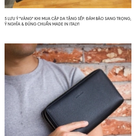
5 LƯU Ý "VÀNG" KHI MUA CẶP DA TẶNG SẾP: ĐẢM BẢO SANG TRỌNG,
Ý NGHĨA & ĐÚNG CHUẨN MADE IN ITALY!