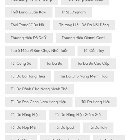
Thắt Lưng Quần Kaki
Thắt Lưngnam
Thời Trang Ví Da Nữ
Thương Hiệu Đồ Da Nổi Tiếng
Thương Hiệu Đồ Da Ý
Thương Hiệu Gianni Conti
Top 5 Mẫu Ví Bán Chạy Nhất Tuần
Túi Cầm Tay
Túi Công Sở
Túi Da Bò
Túi Da Bò Cao Cấp
Túi Da Bò Hàng Hiệu
Túi Da Cho Nàng Mệnh Hỏa
Túi Da Dành Cho Nàng Mệnh Thổ
Túi Da Đeo Chéo Nam Hàng Hiệu
Túi Da Hàng Hiêu
Túi Da Hàng Hiệu
Túi Da Hàng Hiệu Giảm Giá
Túi Da Hợp Mệnh
Túi Da Ipad
Túi Da Italy