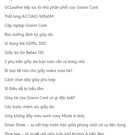
GCLeather tiếp tục là nhà phân phối của Gianni Conti
Thắt lưng ACCIAIO 9854SM
Cặp laptop Gianni Conti
Bảo dưỡng định kỳ giày da
Ví đựng thẻ ADPEL 551C
Giầy da lộn Bellesi 130
2 phụ kiện giầy da bạn luôn cần có trong nhà
Đi loại tất nào cho giầy moka mùa hè?
Cách chọn dây giày phù hợp
10 Điều dễ bị hiểu lầm
Giày hè của Gianni Conti có gì đặc biệt?
Các bước chăm sóc giầy da
Giày không dây màu xanh navy Made in Italy
Driver Shoes – sự kết hợp hoàn hảo giữa phong cách và sự tiện dụng
Shoe tree – bí quyết giữ giày luôn khô thoáng & bền đẹp