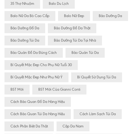
35 Thợ Nhuộm
Balo Du Lịch
Balo Nữ Da Bò Cao Cấp
Balo Nữ Đẹp
Bảo Dưỡng Da
Bảo Dưỡng Đồ Da
Bảo Dưỡng Đồ Da Thật
Bảo Dưỡng Túi Da
Bảo Dưỡng Túi Da Tại Nhà
Bảo Quản Đồ Da Đúng Cách
Bảo Quản Túi Da
Bí Quyết Mặc Đẹp Cho Phụ Nữ Tuổi 30
Bí Quyết Mặc Đẹp Như Phụ Nữ Ý
Bí Quyết Sử Dụng Túi Da
BST Mới
BST Mới Của Gianni Conti
Cách Bảo Quan Đồ Da Hàng Hiệu
Cách Bảo Quan Túi Da Hàng Hiệu
Cách Làm Sạch Túi Da
Cách Phân Biệt Da Thật
Cặp Da Nam