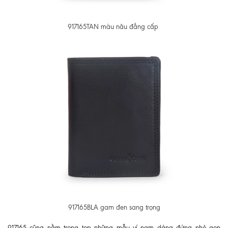
917165TAN màu nâu đẳng cấp
917165BLA gam đen sang trọng
917165 cũng nằm trong top những mẫu ví nam dáng đứng nhỏ gọn