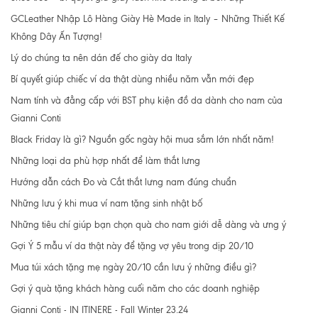
GCLeather Nhập Lô Hàng Giày Hè Made in Italy – Những Thiết Kế
Không Dây Ấn Tượng!
Lý do chúng ta nên dán đế cho giày da Italy
Bí quyết giúp chiếc ví da thật dùng nhiều năm vẫn mới đẹp
Nam tính và đẳng cấp với BST phụ kiện đồ da dành cho nam của
Gianni Conti
Black Friday là gì? Nguồn gốc ngày hội mua sắm lớn nhất năm!
Những loại da phù hợp nhất để làm thắt lưng
Hướng dẫn cách Đo và Cắt thắt lưng nam đúng chuẩn
Những lưu ý khi mua ví nam tặng sinh nhật bố
Những tiêu chí giúp bạn chọn quà cho nam giới dễ dàng và ưng ý
Gợi Ý 5 mẫu ví da thật này để tặng vợ yêu trong dịp 20/10
Mua túi xách tặng mẹ ngày 20/10 cần lưu ý những điều gì?
Gợi ý quà tặng khách hàng cuối năm cho các doanh nghiệp
Gianni Conti - IN ITINERE - Fall Winter 23.24