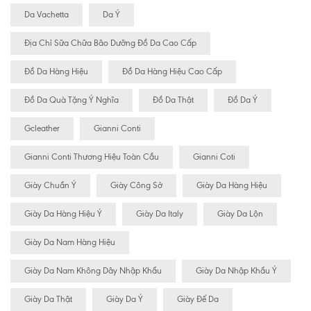
Da Vachetta
Da Ý
Địa Chỉ Sữa Chữa Bão Dưỡng Đồ Da Cao Cấp
Đồ Da Hàng Hiệu
Đồ Da Hàng Hiệu Cao Cấp
Đồ Da Quà Tặng Ý Nghĩa
Đồ Da Thật
Đồ Da Ý
Gcleather
Gianni Conti
Gianni Conti Thương Hiệu Toàn Cầu
Gianni Coti
Giày Chuẩn Ý
Giày Công Sở
Giày Da Hàng Hiệu
Giày Da Hàng Hiệu Ý
Giày Da Italy
Giày Da Lộn
Giày Da Nam Hàng Hiệu
Giày Da Nam Không Dây Nhập Khẩu
Giày Da Nhập Khẩu Ý
Giày Da Thật
Giày Da Ý
Giày Đế Da