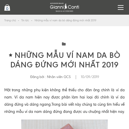
0
Trang chủ
Tin tức
Những mẫu ví nam da bò dáng đứng mới nhất 2019
NHỮNG MẪU VÍ NAM DA BÒ
DÁNG ĐỨNG MỚI NHẤT 2019
Đăng bởi :
Nhân viên GCS
|
10/09/2019
Một trong những phụ kiện không thể thiếu cho đàn ông chính là ví da
nam. Ví da nam hiện nay được phân làm hai loại đó chính là ví da
dáng đứng và dáng ngang.Trong bài viết này chúng ta cùng tìm hiểu về
những mẫu ví da nam dáng đứng đang được ưu chuộng nhất hiện nay.