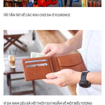
TẤT TẦN TẬT VỀ CÁC KHU CHỢ DA Ở FLORENCE
VÍ DA NAM LIỆU ĐÃ HẾT THỜI? SUY NGẪM VỀ MỘT BIỂU TƯỢNG