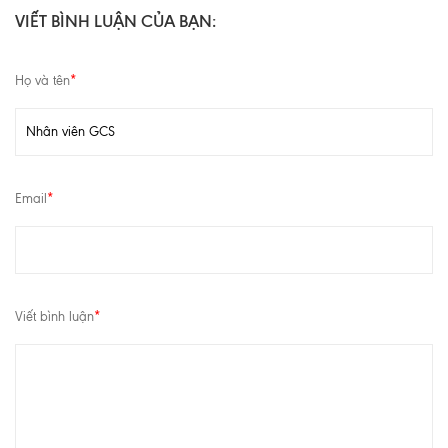
VIẾT BÌNH LUẬN CỦA BẠN:
Họ và tên
*
Email
*
Viết bình luận
*