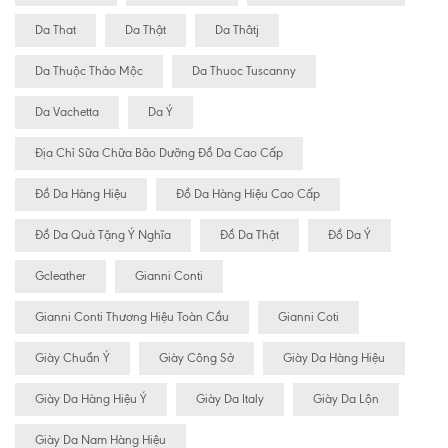
Da That
Da Thật
Da Thâtj
Da Thuộc Thảo Mộc
Da Thuoc Tuscanny
Da Vachetta
Da Ý
Địa Chỉ Sữa Chữa Bão Dưỡng Đồ Da Cao Cấp
Đồ Da Hàng Hiệu
Đồ Da Hàng Hiệu Cao Cấp
Đồ Da Quà Tặng Ý Nghĩa
Đồ Da Thật
Đồ Da Ý
Gcleather
Gianni Conti
Gianni Conti Thương Hiệu Toàn Cầu
Gianni Coti
Giày Chuẩn Ý
Giày Công Sở
Giày Da Hàng Hiệu
Giày Da Hàng Hiệu Ý
Giày Da Italy
Giày Da Lộn
Giày Da Nam Hàng Hiệu