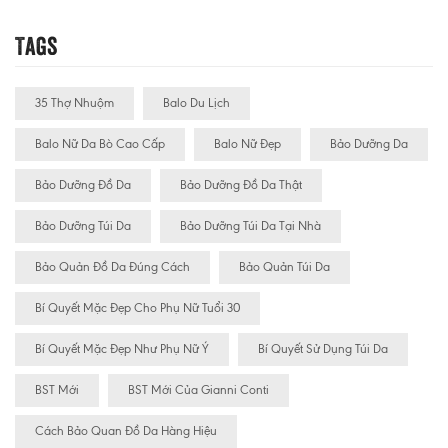
Tags
35 Thợ Nhuộm
Balo Du Lịch
Balo Nữ Da Bò Cao Cấp
Balo Nữ Đẹp
Bảo Dưỡng Da
Bảo Dưỡng Đồ Da
Bảo Dưỡng Đồ Da Thật
Bảo Dưỡng Túi Da
Bảo Dưỡng Túi Da Tại Nhà
Bảo Quản Đồ Da Đúng Cách
Bảo Quản Túi Da
Bí Quyết Mặc Đẹp Cho Phụ Nữ Tuổi 30
Bí Quyết Mặc Đẹp Như Phụ Nữ Ý
Bí Quyết Sử Dụng Túi Da
BST Mới
BST Mới Của Gianni Conti
Cách Bảo Quan Đồ Da Hàng Hiệu