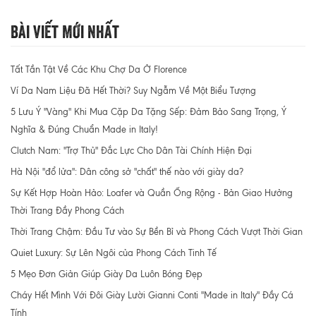
Bài Viết Mới Nhất
Tất Tần Tật Về Các Khu Chợ Da Ở Florence
Ví Da Nam Liệu Đã Hết Thời? Suy Ngẫm Về Một Biểu Tượng
5 Lưu Ý "Vàng" Khi Mua Cặp Da Tặng Sếp: Đảm Bảo Sang Trọng, Ý
Nghĩa & Đúng Chuẩn Made in Italy!
Clutch Nam: "Trợ Thủ" Đắc Lực Cho Dân Tài Chính Hiện Đại
Hà Nội "đổ lửa": Dân công sở "chất" thế nào với giày da?
Sự Kết Hợp Hoàn Hảo: Loafer và Quần Ống Rộng - Bản Giao Hưởng
Thời Trang Đầy Phong Cách
Thời Trang Chậm: Đầu Tư vào Sự Bền Bỉ và Phong Cách Vượt Thời Gian
Quiet Luxury: Sự Lên Ngôi của Phong Cách Tinh Tế
5 Mẹo Đơn Giản Giúp Giày Da Luôn Bóng Đẹp
Cháy Hết Mình Với Đôi Giày Lười Gianni Conti "Made in Italy" Đầy Cá
Tính