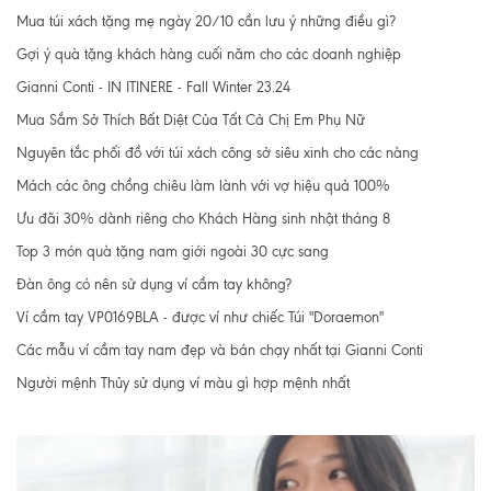
Mua túi xách tặng mẹ ngày 20/10 cần lưu ý những điều gì?
Gợi ý quà tặng khách hàng cuối năm cho các doanh nghiệp
Gianni Conti - IN ITINERE - Fall Winter 23.24
Mua Sắm Sở Thích Bất Diệt Của Tất Cả Chị Em Phụ Nữ
Nguyên tắc phối đồ với túi xách công sở siêu xinh cho các nàng
Mách các ông chồng chiêu làm lành với vợ hiệu quả 100%
Ưu đãi 30% dành riêng cho Khách Hàng sinh nhật tháng 8
Top 3 món quà tặng nam giới ngoài 30 cực sang
Đàn ông có nên sử dụng ví cầm tay không?
Ví cầm tay VP0169BLA - được ví như chiếc Túi "Doraemon"
Các mẫu ví cầm tay nam đẹp và bán chạy nhất tại Gianni Conti
Người mệnh Thủy sử dụng ví màu gì hợp mệnh nhất