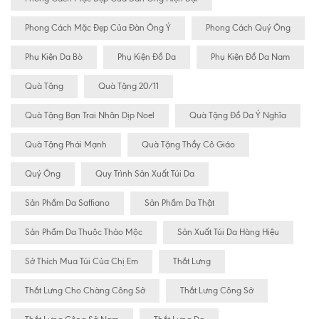
Phong Cách Mặc Đẹp Của Đàn Ông Ý
Phong Cách Quý Ông
Phụ Kiện Da Bò
Phụ Kiện Đồ Da
Phụ Kiện Đồ Da Nam
Quà Tặng
Quà Tặng 20/11
Quà Tặng Bạn Trai Nhân Dịp Noel
Quà Tặng Đồ Da Ý Nghĩa
Quà Tặng Phái Mạnh
Quà Tặng Thầy Cô Giáo
Quý Ông
Quy Trình Sản Xuất Túi Da
Sản Phẩm Da Saffiano
Sản Phẩm Da Thật
Sản Phẩm Da Thuộc Thảo Mộc
Sản Xuất Túi Da Hàng Hiệu
Sở Thích Mua Túi Của Chị Em
Thắt Lưng
Thắt Lưng Cho Chàng Công Sở
Thắt Lưng Công Sở