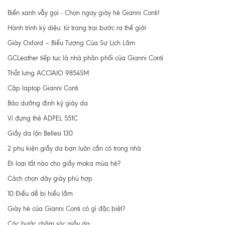
Biển xanh vẫy gọi - Chọn ngay giày hè Gianni Conti!
Hành trình kỳ diệu: từ trang trại bước ra thế giới
Giày Oxford – Biểu Tượng Của Sự Lịch Lãm
GCLeather tiếp tục là nhà phân phối của Gianni Conti
Thắt lưng ACCIAIO 9854SM
Cặp laptop Gianni Conti
Bảo dưỡng định kỳ giày da
Ví đựng thẻ ADPEL 551C
Giầy da lộn Bellesi 130
2 phụ kiện giầy da bạn luôn cần có trong nhà
Đi loại tất nào cho giầy moka mùa hè?
Cách chọn dây giày phù hợp
10 Điều dễ bị hiểu lầm
Giày hè của Gianni Conti có gì đặc biệt?
Các bước chăm sóc giầy da