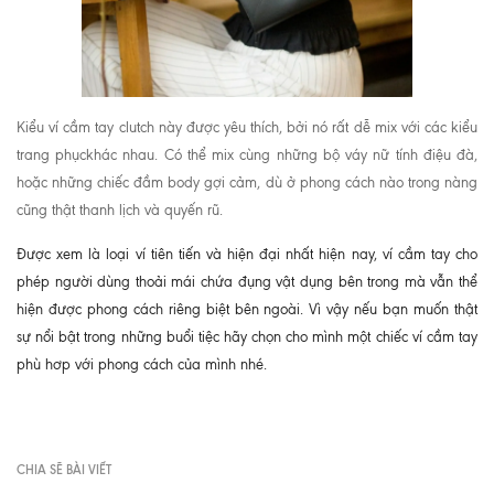
Kiểu ví cầm tay clutch này được yêu thích, bởi nó rất dễ mix với các kiểu
trang phụckhác nhau. Có thể mix cùng những bộ váy nữ tính điệu đà,
hoặc những chiếc đầm body gợi cảm, dù ở phong cách nào trong nàng
cũng thật thanh lịch và quyến rũ.
Được xem là loại ví tiên tiến và hiện đại nhất hiện nay, ví cầm tay cho
phép người dùng thoải mái chứa đụng vật dụng bên trong mà vẫn thể
hiện được phong cách riêng biệt bên ngoài. Vì vậy nếu bạn muốn thật
sự nổi bật trong những buổi tiệc hãy chọn cho mình một chiếc ví cầm tay
phù hơp với phong cách của mình nhé.
CHIA SẼ BÀI VIẾT