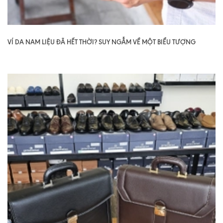
VÍ DA NAM LIỆU ĐÃ HẾT THỜI? SUY NGẪM VỀ MỘT BIỂU TƯỢNG