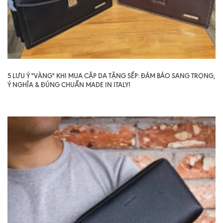
5 LƯU Ý "VÀNG" KHI MUA CẶP DA TẶNG SẾP: ĐẢM BẢO SANG TRỌNG,
Ý NGHĨA & ĐÚNG CHUẨN MADE IN ITALY!