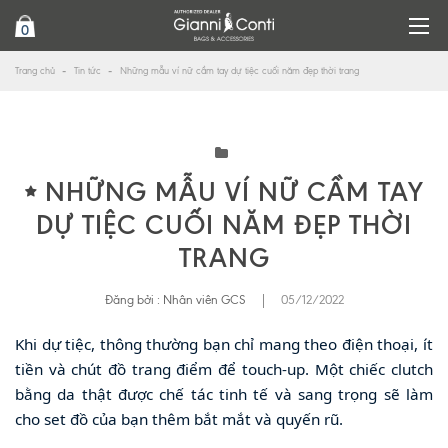
0
Trang chủ
Tin tức
Những mẫu ví nữ cầm tay dự tiệc cuối năm đẹp thời trang
NHỮNG MẪU VÍ NỮ CẦM TAY
DỰ TIỆC CUỐI NĂM ĐẸP THỜI
TRANG
Đăng bởi :
Nhân viên GCS
|
05/12/2022
Khi dự tiệc, thông thường bạn chỉ mang theo điện thoại, ít
tiền và chút đồ trang điểm để touch-up. Một chiếc clutch
bằng da thật được chế tác tinh tế và sang trọng sẽ làm
cho set đồ của bạn thêm bắt mắt và quyến rũ.