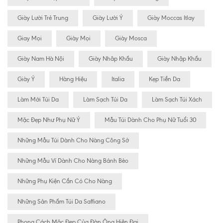
Giày Lười Trẻ Trung
Giày Lười Ý
Giày Moccas Itlay
Giay Mọi
Giày Mọi
Giày Mosca
Giày Nam Hà Nội
Giày Nhâp Khẩu
Giày Nhập Khẩu
Giày Ý
Hàng Hiệu
Italia
Kẹp Tiền Da
Làm Mới Túi Da
Làm Sạch Túi Da
Làm Sạch Túi Xách
Mặc Đẹp Như Phụ Nữ Ý
Mẫu Túi Dành Cho Phụ Nữ Tuổi 30
Những Mẫu Túi Dành Cho Nàng Công Sở
Những Mẫu Ví Dành Cho Nàng Bánh Bèo
Những Phụ Kiện Cần Có Cho Nàng
Những Sản Phẩm Túi Da Saffiano
Phong Cách Mặc Đẹp Của Đàn Ông Hiện Đại