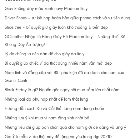
Giày không dây màu xanh navy Made in Italy
Driver Shoes – sự kết hợp hoàn hảo giữa phong cách và sự tiện dụng
Shoe tree – bí quyết giữ giày luôn khô thoáng & bền đẹp
GCLeather Nhập Lô Hàng Giày Hè Made in Italy – Những Thiết Kế
Không Dây Ấn Tượng!
Lý do chúng ta nên dán đế cho giày da Italy
Bí quyết giúp chiếc ví da thật dùng nhiều năm vẫn mới đẹp
Nam tính và đẳng cấp với BST phụ kiện đồ da dành cho nam của
Gianni Conti
Black Friday là gì? Nguồn gốc ngày hội mua sắm lớn nhất năm!
Những loại da phù hợp nhất để làm thắt lưng
Hướng dẫn cách Đo và Cắt thắt lưng nam đúng chuẩn
Những lưu ý khi mua ví nam tặng sinh nhật bố
Những tiêu chí giúp bạn chọn quà cho nam giới dễ dàng và ưng ý
Gợi Ý 5 mẫu ví da thật này để tặng vợ yêu trong dịp 20/10