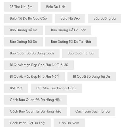
35 Thợ Nhuộm
Balo Du Lịch
Balo Nữ Da Bò Cao Cấp
Balo Nữ Đẹp
Bảo Dưỡng Da
Bảo Dưỡng Đồ Da
Bảo Dưỡng Đồ Da Thật
Bảo Dưỡng Túi Da
Bảo Dưỡng Túi Da Tại Nhà
Bảo Quản Đồ Da Đúng Cách
Bảo Quản Túi Da
Bí Quyết Mặc Đẹp Cho Phụ Nữ Tuổi 30
Bí Quyết Mặc Đẹp Như Phụ Nữ Ý
Bí Quyết Sử Dụng Túi Da
BST Mới
BST Mới Của Gianni Conti
Cách Bảo Quan Đồ Da Hàng Hiệu
Cách Bảo Quan Túi Da Hàng Hiệu
Cách Làm Sạch Túi Da
Cách Phân Biệt Da Thật
Cặp Da Nam