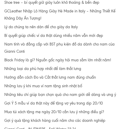
Shoe tree – bí quyết giữ giày luôn khô thoáng & bền đẹp
GCLeather Nhập Lô Hàng Giày Hè Made in Italy – Những Thiết Kế
Không Dây Ấn Tượng!
Lý do chúng ta nên dán đế cho giày da Italy
Bí quyết giúp chiếc ví da thật dùng nhiều năm vẫn mới đẹp
Nam tính và đẳng cấp với BST phụ kiện đồ da dành cho nam của
Gianni Conti
Black Friday là gì? Nguồn gốc ngày hội mua sắm lớn nhất năm!
Những loại da phù hợp nhất để làm thắt lưng
Hướng dẫn cách Đo và Cắt thắt lưng nam đúng chuẩn
Những lưu ý khi mua ví nam tặng sinh nhật bố
Những tiêu chí giúp bạn chọn quà cho nam giới dễ dàng và ưng ý
Gợi Ý 5 mẫu ví da thật này để tặng vợ yêu trong dịp 20/10
Mua túi xách tặng mẹ ngày 20/10 cần lưu ý những điều gì?
Gợi ý quà tặng khách hàng cuối năm cho các doanh nghiệp