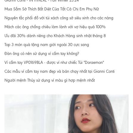
Gianni Conti - IN ITINERE - Fall Winter 23.24
Mua Sắm Sở Thích Bất Diệt Của Tất Cả Chị Em Phụ Nữ
Nguyên tắc phối đồ với túi xách công sở siêu xinh cho các nàng
Mách các ông chồng chiêu làm lành với vợ hiệu quả 100%
Ưu đãi 30% dành riêng cho Khách Hàng sinh nhật tháng 8
Top 3 món quà tặng nam giới ngoài 30 cực sang
Đàn ông có nên sử dụng ví cầm tay không?
Ví cầm tay VP0169BLA - được ví như chiếc Túi "Doraemon"
Các mẫu ví cầm tay nam đẹp và bán chạy nhất tại Gianni Conti
Người mệnh Thủy sử dụng ví màu gì hợp mệnh nhất