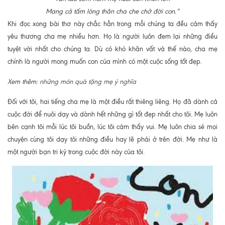
Mang cả tấm lòng thân cha che chở đời con.”
Khi đọc xong bài thơ này chắc hẳn trong mỗi chúng ta đều cảm thấy
yêu thương cha mẹ nhiều hơn. Họ là người luôn đem lại những điều
tuyệt vời nhất cho chúng ta. Dù có khó khăn vất vả thế nào, cha mẹ
chính là người mong muốn con của mình có một cuộc sống tốt đẹp.
Xem thêm:
những món quà tặng mẹ ý nghĩa
Đối với tôi, hai tiếng cha mẹ là một điều rất thiêng liêng. Họ đã dành cả
cuộc đời để nuôi dạy và dành hết những gì tốt đẹp nhất cho tôi. Mẹ luôn
bên cạnh tôi mỗi lúc tôi buồn, lúc tôi cảm thấy vui. Mẹ luôn chia sẻ mọi
chuyện cùng tôi dạy tôi những điều hay lẽ phải ở trên đời. Mẹ như là
một người bạn tri kỷ trong cuộc đời này của tôi.