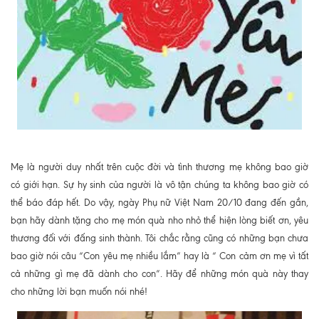
Mẹ là người duy nhất trên cuộc đời và tình thương mẹ không bao giờ
có giới hạn. Sự hy sinh của người là vô tận chúng ta không bao giờ có
thể báo đáp hết. Do vậy, ngày Phụ nữ Việt Nam 20/10 đang đến gần,
bạn hãy dành tặng cho mẹ món quà nho nhỏ thể hiện lòng biết ơn, yêu
thương đối với đấng sinh thành. Tôi chắc rằng cũng có những bạn chưa
bao giờ nói câu “Con yêu mẹ nhiều lắm” hay là “ Con cảm ơn mẹ vì tất
cả những gì mẹ đã dành cho con”. Hãy để những món quà này thay
cho những lời bạn muốn nói nhé!