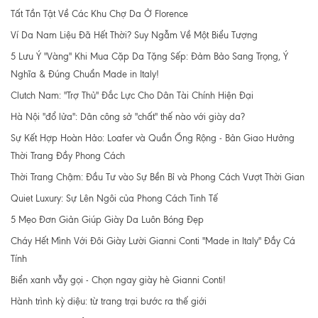
Tất Tần Tật Về Các Khu Chợ Da Ở Florence
Ví Da Nam Liệu Đã Hết Thời? Suy Ngẫm Về Một Biểu Tượng
5 Lưu Ý "Vàng" Khi Mua Cặp Da Tặng Sếp: Đảm Bảo Sang Trọng, Ý
Nghĩa & Đúng Chuẩn Made in Italy!
Clutch Nam: "Trợ Thủ" Đắc Lực Cho Dân Tài Chính Hiện Đại
Hà Nội "đổ lửa": Dân công sở "chất" thế nào với giày da?
Sự Kết Hợp Hoàn Hảo: Loafer và Quần Ống Rộng - Bản Giao Hưởng
Thời Trang Đầy Phong Cách
Thời Trang Chậm: Đầu Tư vào Sự Bền Bỉ và Phong Cách Vượt Thời Gian
Quiet Luxury: Sự Lên Ngôi của Phong Cách Tinh Tế
5 Mẹo Đơn Giản Giúp Giày Da Luôn Bóng Đẹp
Cháy Hết Mình Với Đôi Giày Lười Gianni Conti "Made in Italy" Đầy Cá
Tính
Biển xanh vẫy gọi - Chọn ngay giày hè Gianni Conti!
Hành trình kỳ diệu: từ trang trại bước ra thế giới