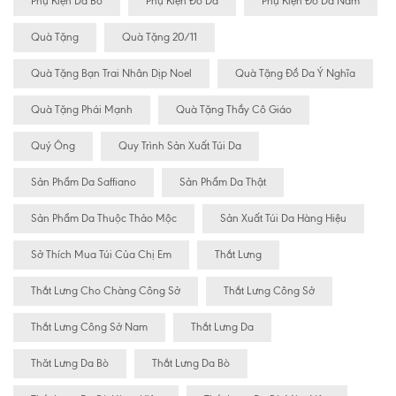
Phụ Kiện Da Bò
Phụ Kiện Đồ Da
Phụ Kiện Đồ Da Nam
Quà Tặng
Quà Tặng 20/11
Quà Tặng Bạn Trai Nhân Dịp Noel
Quà Tặng Đồ Da Ý Nghĩa
Quà Tặng Phái Mạnh
Quà Tặng Thầy Cô Giáo
Quý Ông
Quy Trình Sản Xuất Túi Da
Sản Phẩm Da Saffiano
Sản Phẩm Da Thật
Sản Phẩm Da Thuộc Thảo Mộc
Sản Xuất Túi Da Hàng Hiệu
Sở Thích Mua Túi Của Chị Em
Thắt Lưng
Thắt Lưng Cho Chàng Công Sở
Thắt Lưng Công Sở
Thắt Lưng Công Sở Nam
Thắt Lưng Da
Thăt Lưng Da Bò
Thắt Lưng Da Bò