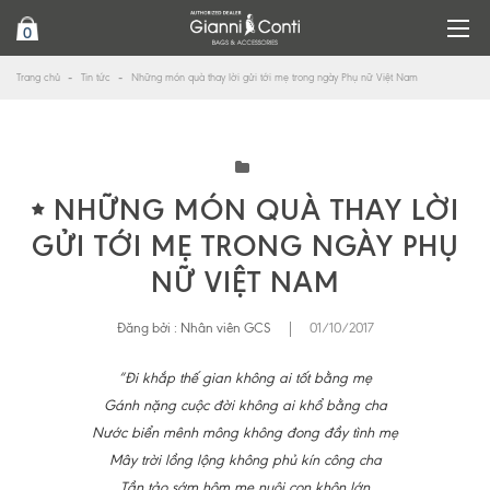
0
Trang chủ
Tin tức
Những món quà thay lời gửi tới mẹ trong ngày Phụ nữ Việt Nam
NHỮNG MÓN QUÀ THAY LỜI
GỬI TỚI MẸ TRONG NGÀY PHỤ
NỮ VIỆT NAM
Đăng bởi :
Nhân viên GCS
|
01/10/2017
“Đi khắp thế gian không ai tốt bằng mẹ
Gánh nặng cuộc đời không ai khổ bằng cha
Nước biển mênh mông không đong đầy tình mẹ
Mây trời lồng lộng không phủ kín công cha
Tần tảo sớm hôm mẹ nuôi con khôn lớn