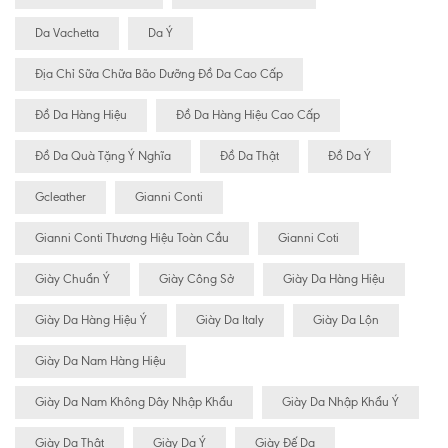
Da Vachetta
Da Ý
Địa Chỉ Sữa Chữa Bão Dưỡng Đồ Da Cao Cấp
Đồ Da Hàng Hiệu
Đồ Da Hàng Hiệu Cao Cấp
Đồ Da Quà Tặng Ý Nghĩa
Đồ Da Thật
Đồ Da Ý
Gcleather
Gianni Conti
Gianni Conti Thương Hiệu Toàn Cầu
Gianni Coti
Giày Chuẩn Ý
Giày Công Sở
Giày Da Hàng Hiệu
Giày Da Hàng Hiệu Ý
Giày Da Italy
Giày Da Lộn
Giày Da Nam Hàng Hiệu
Giày Da Nam Không Dây Nhập Khẩu
Giày Da Nhập Khẩu Ý
Giày Da Thật
Giày Da Ý
Giày Đế Da