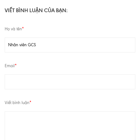
VIẾT BÌNH LUẬN CỦA BẠN:
Họ và tên
*
Email
*
Viết bình luận
*