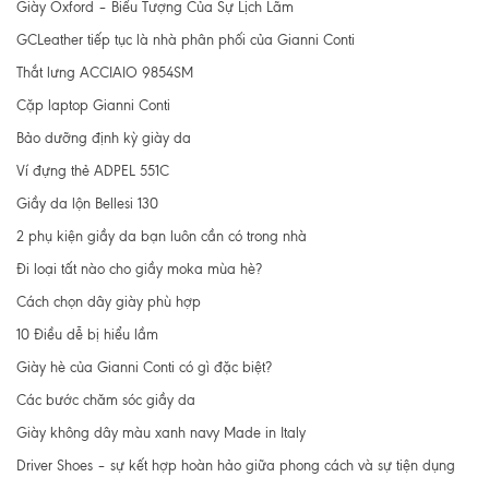
Giày Oxford – Biểu Tượng Của Sự Lịch Lãm
GCLeather tiếp tục là nhà phân phối của Gianni Conti
Thắt lưng ACCIAIO 9854SM
Cặp laptop Gianni Conti
Bảo dưỡng định kỳ giày da
Ví đựng thẻ ADPEL 551C
Giầy da lộn Bellesi 130
2 phụ kiện giầy da bạn luôn cần có trong nhà
Đi loại tất nào cho giầy moka mùa hè?
Cách chọn dây giày phù hợp
10 Điều dễ bị hiểu lầm
Giày hè của Gianni Conti có gì đặc biệt?
Các bước chăm sóc giầy da
Giày không dây màu xanh navy Made in Italy
Driver Shoes – sự kết hợp hoàn hảo giữa phong cách và sự tiện dụng