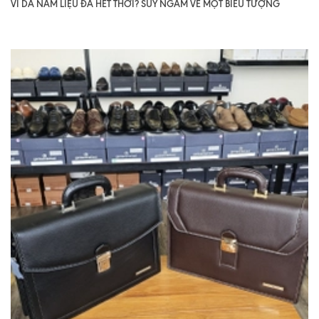
VÍ DA NAM LIỆU ĐÃ HẾT THỜI? SUY NGẪM VỀ MỘT BIỂU TƯỢNG