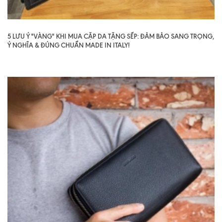
5 LƯU Ý "VÀNG" KHI MUA CẶP DA TẶNG SẾP: ĐẢM BẢO SANG TRỌNG,
Ý NGHĨA & ĐÚNG CHUẨN MADE IN ITALY!