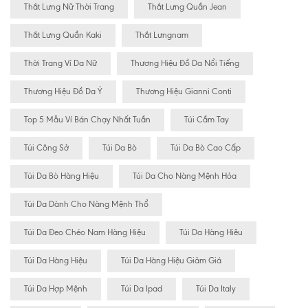
Thắt Lưng Nữ Thời Trang
Thắt Lưng Quần Jean
Thắt Lưng Quần Kaki
Thắt Lưngnam
Thời Trang Ví Da Nữ
Thương Hiệu Đồ Da Nổi Tiếng
Thương Hiệu Đồ Da Ý
Thương Hiệu Gianni Conti
Top 5 Mẫu Ví Bán Chạy Nhất Tuần
Túi Cầm Tay
Túi Công Sở
Túi Da Bò
Túi Da Bò Cao Cấp
Túi Da Bò Hàng Hiệu
Túi Da Cho Nàng Mệnh Hỏa
Túi Da Dành Cho Nàng Mệnh Thổ
Túi Da Đeo Chéo Nam Hàng Hiệu
Túi Da Hàng Hiêu
Túi Da Hàng Hiệu
Túi Da Hàng Hiệu Giảm Giá
Túi Da Hợp Mệnh
Túi Da Ipad
Túi Da Italy