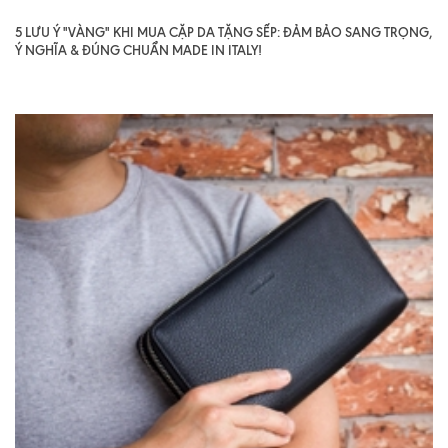
5 LƯU Ý "VÀNG" KHI MUA CẶP DA TẶNG SẾP: ĐẢM BẢO SANG TRỌNG,
Ý NGHĨA & ĐÚNG CHUẨN MADE IN ITALY!