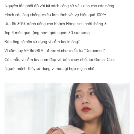
Nguyên tắc phối đồ với túi xách công sở siêu xinh cho các nàng
Mách các ông chồng chiêu làm lành với vợ hiệu quả 100%
Ưu đãi 30% dành riêng cho Khách Hàng sinh nhật tháng 8
Top 3 món quà tặng nam giới ngoài 30 cực sang
Đàn ông có nên sử dụng ví cầm tay không?
Ví cầm tay VP0169BLA - được ví như chiếc Túi "Doraemon"
Các mẫu ví cầm tay nam đẹp và bán chạy nhất tại Gianni Conti
Người mệnh Thủy sử dụng ví màu gì hợp mệnh nhất