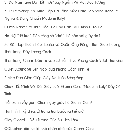
Ví Da Nam Liệu Đã Hết Thời? Suy Ngẫm Về Một Biểu Tượng
5 Lưu Ý "Vàng" Khi Mua Cặp Da Tặng Sếp: Đảm Bảo Sang Trọng, Ý
Nghĩa & Đúng Chuẩn Made in Italy!
Clutch Nam: "Trợ Thủ" Đắc Lực Cho Dân Tài Chính Hiện Đại
Hà Nội "đổ lửa": Dân công sở "chất" thế nào với giày da?
Sự Kết Hợp Hoàn Hảo: Loafer và Quần Ống Rộng - Bản Giao Hưởng
Thời Trang Đầy Phong Cách
Thời Trang Chậm: Đầu Tư vào Sự Bền Bỉ và Phong Cách Vượt Thời Gian
Quiet Luxury: Sự Lên Ngôi của Phong Cách Tinh Tế
5 Mẹo Đơn Giản Giúp Giày Da Luôn Bóng Đẹp
Cháy Hết Mình Với Đôi Giày Lười Gianni Conti "Made in Italy" Đầy Cá
Tính
Biển xanh vẫy gọi - Chọn ngay giày hè Gianni Conti!
Hành trình kỳ diệu: từ trang trại bước ra thế giới
Giày Oxford – Biểu Tượng Của Sự Lịch Lãm
GCLeather tiếp tục là nhà phân phối của Gianni Conti