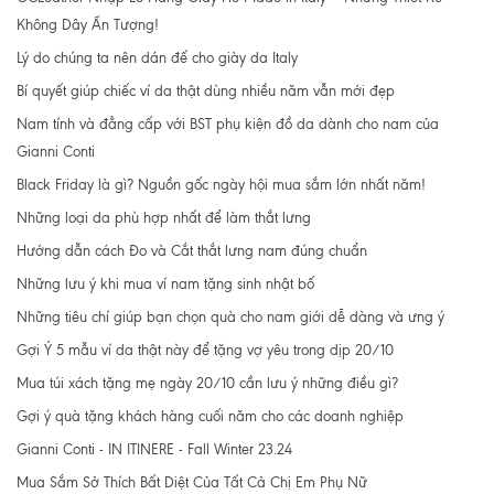
Không Dây Ấn Tượng!
Lý do chúng ta nên dán đế cho giày da Italy
Bí quyết giúp chiếc ví da thật dùng nhiều năm vẫn mới đẹp
Nam tính và đẳng cấp với BST phụ kiện đồ da dành cho nam của
Gianni Conti
Black Friday là gì? Nguồn gốc ngày hội mua sắm lớn nhất năm!
Những loại da phù hợp nhất để làm thắt lưng
Hướng dẫn cách Đo và Cắt thắt lưng nam đúng chuẩn
Những lưu ý khi mua ví nam tặng sinh nhật bố
Những tiêu chí giúp bạn chọn quà cho nam giới dễ dàng và ưng ý
Gợi Ý 5 mẫu ví da thật này để tặng vợ yêu trong dịp 20/10
Mua túi xách tặng mẹ ngày 20/10 cần lưu ý những điều gì?
Gợi ý quà tặng khách hàng cuối năm cho các doanh nghiệp
Gianni Conti - IN ITINERE - Fall Winter 23.24
Mua Sắm Sở Thích Bất Diệt Của Tất Cả Chị Em Phụ Nữ