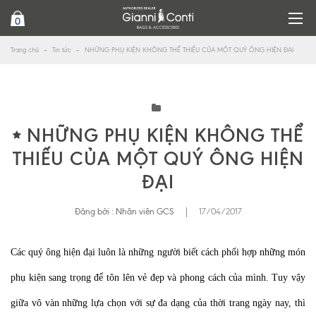
0
Trang chủ
Tin tức
NHỮNG PHỤ KIỆN KHÔNG THỂ THIẾU CỦA MỘT QUÝ ÔNG HIỆN ĐẠI
NHỮNG PHỤ KIỆN KHÔNG THỂ
THIẾU CỦA MỘT QUÝ ÔNG HIỆN
ĐẠI
Đăng bởi :
Nhân viên GCS
|
17/04/2017
Các quý ông hiện đại luôn là những người biết cách phối hợp những món
phụ kiện sang trọng để tôn lên vẻ đẹp và phong cách của mình. Tuy vậy
giữa vô vàn những lựa chọn với sự đa dạng của thời trang ngày nay, thì