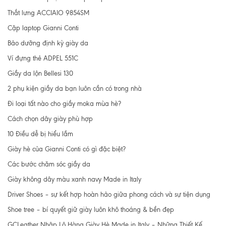
Thắt lưng ACCIAIO 9854SM
Cặp laptop Gianni Conti
Bảo dưỡng định kỳ giày da
Ví đựng thẻ ADPEL 551C
Giầy da lộn Bellesi 130
2 phụ kiện giầy da bạn luôn cần có trong nhà
Đi loại tất nào cho giầy moka mùa hè?
Cách chọn dây giày phù hợp
10 Điều dễ bị hiểu lầm
Giày hè của Gianni Conti có gì đặc biệt?
Các bước chăm sóc giầy da
Giày không dây màu xanh navy Made in Italy
Driver Shoes – sự kết hợp hoàn hảo giữa phong cách và sự tiện dụng
Shoe tree – bí quyết giữ giày luôn khô thoáng & bền đẹp
GCLeather Nhập Lô Hàng Giày Hè Made in Italy – Những Thiết Kế