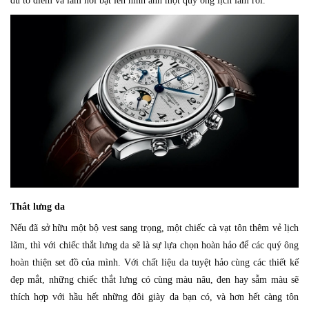
đủ tô điểm và làm nổi bật lên hình ảnh một quý ông lịch lãm rồi.
Thắt lưng da
Nếu đã sở hữu một bộ vest sang trọng, một chiếc cà vạt tôn thêm vẻ lịch
lãm, thì với chiếc thắt lưng da sẽ là sự lựa chọn hoàn hảo để các quý ông
hoàn thiện set đồ của mình. Với chất liệu da tuyệt hảo cùng các thiết kế
đẹp mắt, những chiếc thắt lưng có cùng màu nâu, đen hay sẫm màu sẽ
thích hợp với hầu hết những đôi giày da bạn có, và hơn hết càng tôn