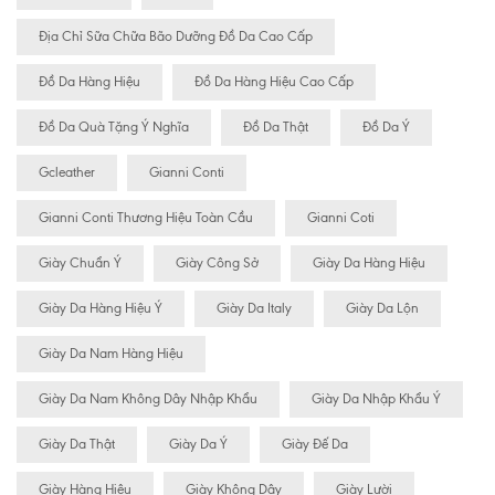
Địa Chỉ Sữa Chữa Bão Dưỡng Đồ Da Cao Cấp
Đồ Da Hàng Hiệu
Đồ Da Hàng Hiệu Cao Cấp
Đồ Da Quà Tặng Ý Nghĩa
Đồ Da Thật
Đồ Da Ý
Gcleather
Gianni Conti
Gianni Conti Thương Hiệu Toàn Cầu
Gianni Coti
Giày Chuẩn Ý
Giày Công Sở
Giày Da Hàng Hiệu
Giày Da Hàng Hiệu Ý
Giày Da Italy
Giày Da Lộn
Giày Da Nam Hàng Hiệu
Giày Da Nam Không Dây Nhập Khẩu
Giày Da Nhập Khẩu Ý
Giày Da Thật
Giày Da Ý
Giày Đế Da
Giày Hàng Hiệu
Giày Không Dây
Giày Lười