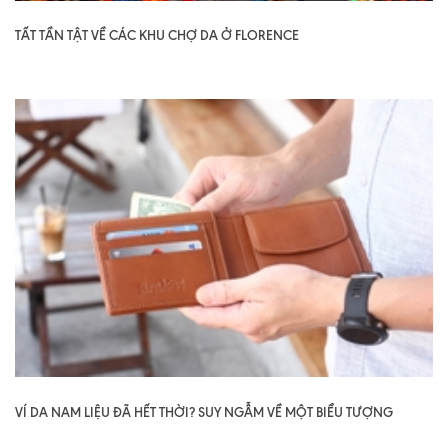
TẤT TẦN TẬT VỀ CÁC KHU CHỢ DA Ở FLORENCE
VÍ DA NAM LIỆU ĐÃ HẾT THỜI? SUY NGẪM VỀ MỘT BIỂU TƯỢNG