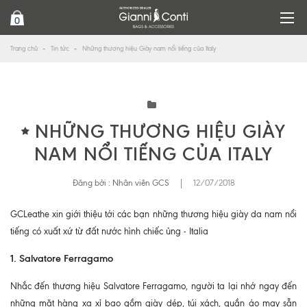
0
Trang chủ
Tin tức
Những thương hiệu Giày nam nổi tiếng của Italy
NHỮNG THƯƠNG HIỆU GIÀY
NAM NỔI TIẾNG CỦA ITALY
Đăng bởi :
Nhân viên GCS
|
12/07/2018
GCLeathe xin giới thiệu tới các bạn những thương hiệu giày da nam nổi
tiếng có xuất xứ từ đất nước hình chiếc ủng - Italia
1. Salvatore Ferragamo
Nhắc đến thương hiệu Salvatore Ferragamo, người ta lại nhớ ngay đến
những mặt hàng xa xỉ bao gồm giày dép, túi xách, quần áo may sẵn