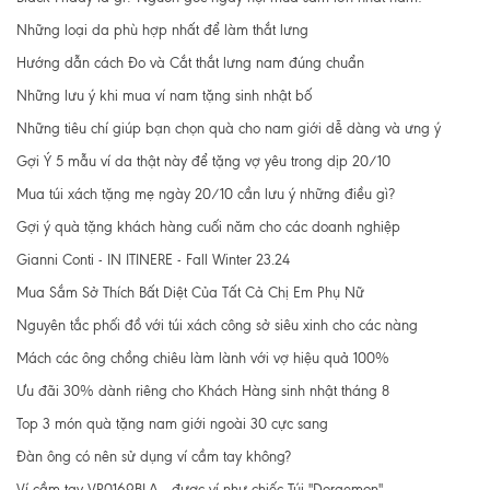
Những loại da phù hợp nhất để làm thắt lưng
Hướng dẫn cách Đo và Cắt thắt lưng nam đúng chuẩn
Những lưu ý khi mua ví nam tặng sinh nhật bố
Những tiêu chí giúp bạn chọn quà cho nam giới dễ dàng và ưng ý
Gợi Ý 5 mẫu ví da thật này để tặng vợ yêu trong dịp 20/10
Mua túi xách tặng mẹ ngày 20/10 cần lưu ý những điều gì?
Gợi ý quà tặng khách hàng cuối năm cho các doanh nghiệp
Gianni Conti - IN ITINERE - Fall Winter 23.24
Mua Sắm Sở Thích Bất Diệt Của Tất Cả Chị Em Phụ Nữ
Nguyên tắc phối đồ với túi xách công sở siêu xinh cho các nàng
Mách các ông chồng chiêu làm lành với vợ hiệu quả 100%
Ưu đãi 30% dành riêng cho Khách Hàng sinh nhật tháng 8
Top 3 món quà tặng nam giới ngoài 30 cực sang
Đàn ông có nên sử dụng ví cầm tay không?
Ví cầm tay VP0169BLA - được ví như chiếc Túi "Doraemon"