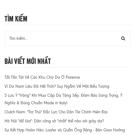
Tìm Kiếm
Bài Viết Mới Nhất
Tất Tần Tật Về Các Khu Chợ Da Ở Florence
Ví Da Nam Liệu Đã Hết Thời? Suy Ngẫm Về Một Biểu Tượng
5 Lưu Ý "Vàng" Khi Mua Cặp Da Tặng Sếp: Đảm Bảo Sang Trọng, Ý
Nghĩa & Đúng Chuẩn Made in Italy!
Clutch Nam: "Trợ Thủ" Đắc Lực Cho Dân Tài Chính Hiện Đại
Hà Nội "đổ lửa": Dân công sở "chất" thế nào với giày da?
Sự Kết Hợp Hoàn Hảo: Loafer và Quần Ống Rộng - Bản Giao Hưởng