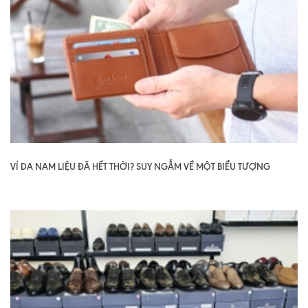
VÍ DA NAM LIỆU ĐÃ HẾT THỜI? SUY NGẪM VỀ MỘT BIỂU TƯỢNG