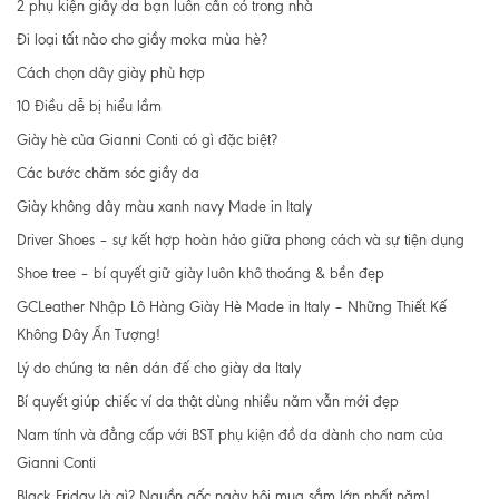
2 phụ kiện giầy da bạn luôn cần có trong nhà
Đi loại tất nào cho giầy moka mùa hè?
Cách chọn dây giày phù hợp
10 Điều dễ bị hiểu lầm
Giày hè của Gianni Conti có gì đặc biệt?
Các bước chăm sóc giầy da
Giày không dây màu xanh navy Made in Italy
Driver Shoes – sự kết hợp hoàn hảo giữa phong cách và sự tiện dụng
Shoe tree – bí quyết giữ giày luôn khô thoáng & bền đẹp
GCLeather Nhập Lô Hàng Giày Hè Made in Italy – Những Thiết Kế
Không Dây Ấn Tượng!
Lý do chúng ta nên dán đế cho giày da Italy
Bí quyết giúp chiếc ví da thật dùng nhiều năm vẫn mới đẹp
Nam tính và đẳng cấp với BST phụ kiện đồ da dành cho nam của
Gianni Conti
Black Friday là gì? Nguồn gốc ngày hội mua sắm lớn nhất năm!