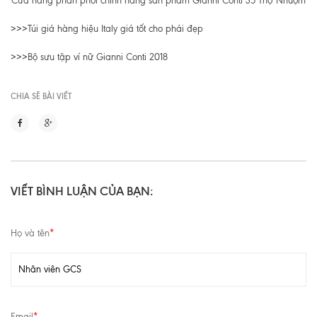
Cửa hàng phân phối chính hãng sản phẩm Gianni Conti 35 Thợ Nhuộm
>>>
Túi giá hàng hiệu Italy giá tốt cho phái đẹp
>>>
Bộ sưu tập ví nữ Gianni Conti 2018
CHIA SẼ BÀI VIẾT
VIẾT BÌNH LUẬN CỦA BẠN:
Họ và tên
*
Email
*