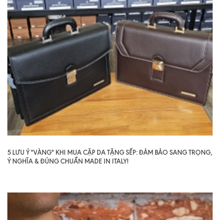
5 LƯU Ý "VÀNG" KHI MUA CẶP DA TẶNG SẾP: ĐẢM BẢO SANG TRỌNG,
Ý NGHĨA & ĐÚNG CHUẨN MADE IN ITALY!