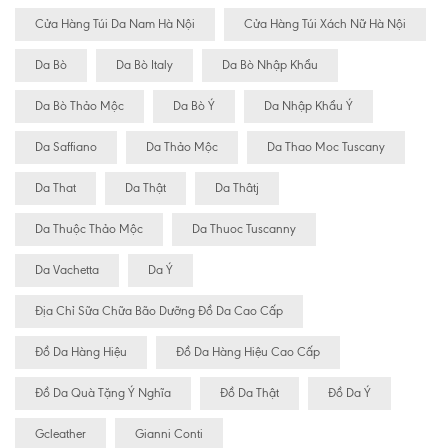
Cửa Hàng Túi Da Nam Hà Nội
Cửa Hàng Túi Xách Nữ Hà Nội
Da Bò
Da Bò Italy
Da Bò Nhập Khẩu
Da Bò Thảo Mộc
Da Bò Ý
Da Nhập Khẩu Ý
Da Saffiano
Da Thảo Mộc
Da Thao Moc Tuscany
Da That
Da Thật
Da Thâtj
Da Thuộc Thảo Mộc
Da Thuoc Tuscanny
Da Vachetta
Da Ý
Địa Chỉ Sữa Chữa Bão Dưỡng Đồ Da Cao Cấp
Đồ Da Hàng Hiệu
Đồ Da Hàng Hiệu Cao Cấp
Đồ Da Quà Tặng Ý Nghĩa
Đồ Da Thật
Đồ Da Ý
Gcleather
Gianni Conti