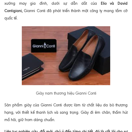
Elio và David
xưởng may gia đình, dưới sự dẫn dắt của
Contigiani,
Gianni Conti đã phát triển thành một công ty mang tầm cỡ
quốc tế.
Giày nam thương hiệu Gianni Conti
Sản phẩm giày của
Gianni Conti được làm từ chất liệu da bò thượng
hạng, với thiết kế thanh lịch và sang trọng. Giày đi êm chân, thấm hút
mồ hôi, giữ from dáng chuẩn.
Liên tục nghiên cứu, đổi mới, chú ý đến từng chi tiết, đó là cốt lõi cho sự