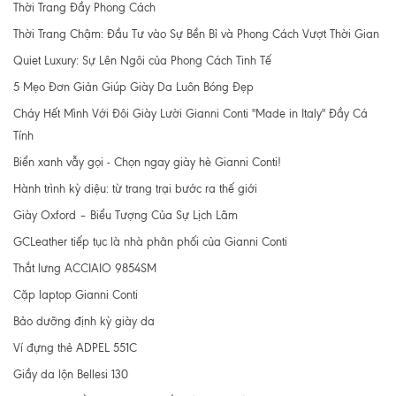
Thời Trang Đầy Phong Cách
Thời Trang Chậm: Đầu Tư vào Sự Bền Bỉ và Phong Cách Vượt Thời Gian
Quiet Luxury: Sự Lên Ngôi của Phong Cách Tinh Tế
5 Mẹo Đơn Giản Giúp Giày Da Luôn Bóng Đẹp
Cháy Hết Mình Với Đôi Giày Lười Gianni Conti "Made in Italy" Đầy Cá
Tính
Biển xanh vẫy gọi - Chọn ngay giày hè Gianni Conti!
Hành trình kỳ diệu: từ trang trại bước ra thế giới
Giày Oxford – Biểu Tượng Của Sự Lịch Lãm
GCLeather tiếp tục là nhà phân phối của Gianni Conti
Thắt lưng ACCIAIO 9854SM
Cặp laptop Gianni Conti
Bảo dưỡng định kỳ giày da
Ví đựng thẻ ADPEL 551C
Giầy da lộn Bellesi 130