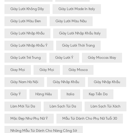
Giày Lười Không Dây
Giày Lười Made In Italy
Giày Lười Màu Đen
Giày Lười Màu Nâu
Giày Lười Nhập Khẩu
Giày Lười Nhập Khẩu Italy
Giày Lười Nhập Khẩu Ý
Giày Lười Thời Trang
Giày Lười Trẻ Trung
Giày Lười Ý
Giày Moccas Itlay
Giay Mọi
Giày Mọi
Giày Mosca
Giày Nam Hà Nội
Giày Nhâp Khẩu
Giày Nhập Khẩu
Giày Ý
Hàng Hiệu
Italia
Kẹp Tiền Da
Làm Mới Túi Da
Làm Sạch Túi Da
Làm Sạch Túi Xách
Mặc Đẹp Như Phụ Nữ Ý
Mẫu Túi Dành Cho Phụ Nữ Tuổi 30
Những Mẫu Túi Dành Cho Nàng Công Sở