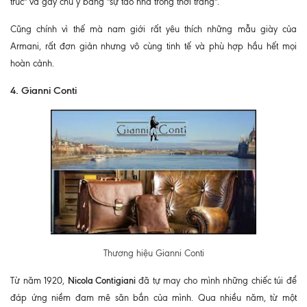
trúc" và gây chú ý bằng "sự tao nhã trong thời trang".
Cũng chính vì thế mà nam giới rất yêu thích những mẫu giày của
Armani, rất đơn giản nhưng vô cùng tinh tế và phù hợp hầu hết mọi
hoàn cảnh.
4. Gianni Conti
Thương hiệu G
ianni Conti
Nicola Contigiani
Từ năm 1920,
đã tự may cho mình những chiếc túi để
đáp ứng niềm đam mê săn bắn của mình. Qua nhiều năm, từ một