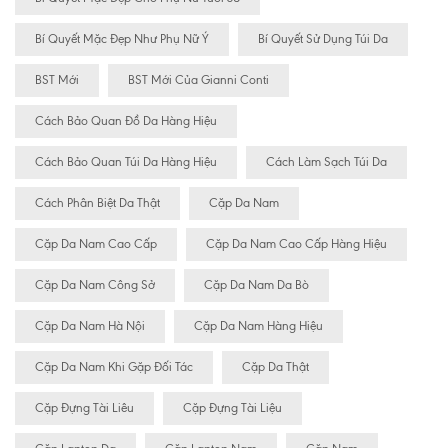
Bí Quyết Mặc Đẹp Như Phụ Nữ Ý
Bí Quyết Sử Dụng Túi Da
BST Mới
BST Mới Của Gianni Conti
Cách Bảo Quan Đồ Da Hàng Hiệu
Cách Bảo Quan Túi Da Hàng Hiệu
Cách Làm Sạch Túi Da
Cách Phân Biệt Da Thật
Cặp Da Nam
Cặp Da Nam Cao Cấp
Cặp Da Nam Cao Cấp Hàng Hiệu
Cặp Da Nam Công Sở
Cặp Da Nam Da Bò
Cặp Da Nam Hà Nội
Cặp Da Nam Hàng Hiệu
Cặp Da Nam Khi Gặp Đối Tác
Cặp Da Thật
Cặp Đựng Tài Liêu
Cặp Đựng Tài Liệu