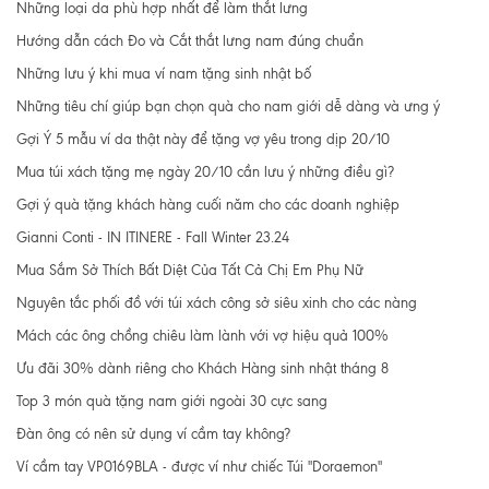
Những loại da phù hợp nhất để làm thắt lưng
Hướng dẫn cách Đo và Cắt thắt lưng nam đúng chuẩn
Những lưu ý khi mua ví nam tặng sinh nhật bố
Những tiêu chí giúp bạn chọn quà cho nam giới dễ dàng và ưng ý
Gợi Ý 5 mẫu ví da thật này để tặng vợ yêu trong dịp 20/10
Mua túi xách tặng mẹ ngày 20/10 cần lưu ý những điều gì?
Gợi ý quà tặng khách hàng cuối năm cho các doanh nghiệp
Gianni Conti - IN ITINERE - Fall Winter 23.24
Mua Sắm Sở Thích Bất Diệt Của Tất Cả Chị Em Phụ Nữ
Nguyên tắc phối đồ với túi xách công sở siêu xinh cho các nàng
Mách các ông chồng chiêu làm lành với vợ hiệu quả 100%
Ưu đãi 30% dành riêng cho Khách Hàng sinh nhật tháng 8
Top 3 món quà tặng nam giới ngoài 30 cực sang
Đàn ông có nên sử dụng ví cầm tay không?
Ví cầm tay VP0169BLA - được ví như chiếc Túi "Doraemon"