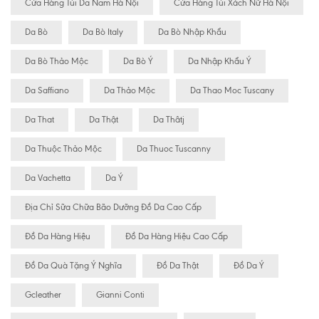
Cửa Hàng Túi Da Nam Hà Nội
Cửa Hàng Túi Xách Nữ Hà Nội
Da Bò
Da Bò Italy
Da Bò Nhập Khẩu
Da Bò Thảo Mộc
Da Bò Ý
Da Nhập Khẩu Ý
Da Saffiano
Da Thảo Mộc
Da Thao Moc Tuscany
Da That
Da Thật
Da Thâtj
Da Thuộc Thảo Mộc
Da Thuoc Tuscanny
Da Vachetta
Da Ý
Địa Chỉ Sữa Chữa Bão Dưỡng Đồ Da Cao Cấp
Đồ Da Hàng Hiệu
Đồ Da Hàng Hiệu Cao Cấp
Đồ Da Quà Tặng Ý Nghĩa
Đồ Da Thật
Đồ Da Ý
Gcleather
Gianni Conti