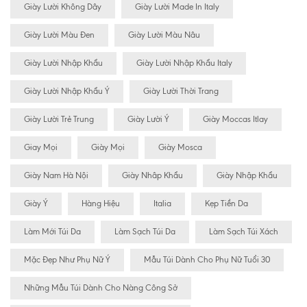
Giày Lười Không Dây
Giày Lười Made In Italy
Giày Lười Màu Đen
Giày Lười Màu Nâu
Giày Lười Nhập Khẩu
Giày Lười Nhập Khẩu Italy
Giày Lười Nhập Khẩu Ý
Giày Lười Thời Trang
Giày Lười Trẻ Trung
Giày Lười Ý
Giày Moccas Itlay
Giay Mọi
Giày Mọi
Giày Mosca
Giày Nam Hà Nội
Giày Nhâp Khẩu
Giày Nhập Khẩu
Giày Ý
Hàng Hiệu
Italia
Kẹp Tiền Da
Làm Mới Túi Da
Làm Sạch Túi Da
Làm Sạch Túi Xách
Mặc Đẹp Như Phụ Nữ Ý
Mẫu Túi Dành Cho Phụ Nữ Tuổi 30
Những Mẫu Túi Dành Cho Nàng Công Sở