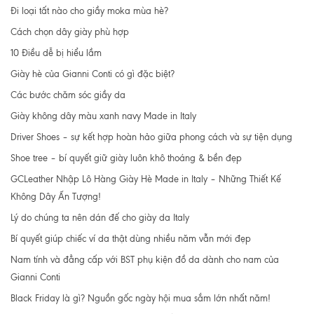
Đi loại tất nào cho giầy moka mùa hè?
Cách chọn dây giày phù hợp
10 Điều dễ bị hiểu lầm
Giày hè của Gianni Conti có gì đặc biệt?
Các bước chăm sóc giầy da
Giày không dây màu xanh navy Made in Italy
Driver Shoes – sự kết hợp hoàn hảo giữa phong cách và sự tiện dụng
Shoe tree – bí quyết giữ giày luôn khô thoáng & bền đẹp
GCLeather Nhập Lô Hàng Giày Hè Made in Italy – Những Thiết Kế
Không Dây Ấn Tượng!
Lý do chúng ta nên dán đế cho giày da Italy
Bí quyết giúp chiếc ví da thật dùng nhiều năm vẫn mới đẹp
Nam tính và đẳng cấp với BST phụ kiện đồ da dành cho nam của
Gianni Conti
Black Friday là gì? Nguồn gốc ngày hội mua sắm lớn nhất năm!