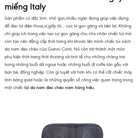
miếng Italy
Sản phẩm có đặc tính: nhỏ gọn,nhiều ngăn đựng giúp việc đựng
đồ đạc từ điện thoại,ví,giấy tờ,... cực kì gọn gàng và tiện lợi. Không
chỉ giúp ích trong việc tạo sự gọn gàng cho chủ nhân chiếc túi mà
còn tạo nên đẳng cấp thời trang khi khoác lên mình chiếc túi xách
da nam đeo chéo của Gianni Conti. Nó còn trở thành một món
phụ kiện thời trang thời thượng và tinh tế cho những chàng trai
trong những buổi dã ngoại hoặc những buổi đi coffe tán gẫu với
bạn bè, đồng nghiệp. Còn gì tuyệt vời hơn khi có thể cất chiếc máy
tính bảng ipad hoặc là những quyển sổ công việc quan trọng trong
một chiếc
túi da nam đeo chéo nam hàng hiệu.