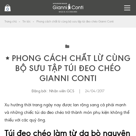
0
Trang chủ
Tin tức
Phong cách chất lừ cùng bộ sưu tập túi đeo chéo Gianni Conti
PHONG CÁCH CHẤT LỪ CÙNG
BỘ SƯU TẬP TÚI ĐEO CHÉO
GIANNI CONTI
Đăng bởi :
Nhân viên GCS
|
24/04/2017
Xu hướng thời trang ngày nay được lan rộng sang cả phái mạnh
và những chiếc túi da đeo chéo trở thành món phụ kiện không thể
thiếu với các quý ông.
Túi đeo chéo làm từ da bò nguyên