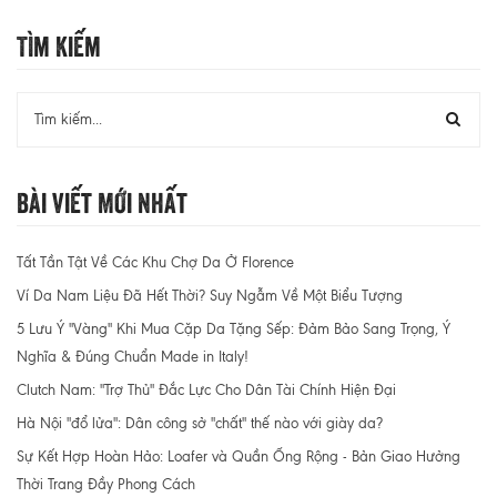
Tìm Kiếm
Bài Viết Mới Nhất
Tất Tần Tật Về Các Khu Chợ Da Ở Florence
Ví Da Nam Liệu Đã Hết Thời? Suy Ngẫm Về Một Biểu Tượng
5 Lưu Ý "Vàng" Khi Mua Cặp Da Tặng Sếp: Đảm Bảo Sang Trọng, Ý
Nghĩa & Đúng Chuẩn Made in Italy!
Clutch Nam: "Trợ Thủ" Đắc Lực Cho Dân Tài Chính Hiện Đại
Hà Nội "đổ lửa": Dân công sở "chất" thế nào với giày da?
Sự Kết Hợp Hoàn Hảo: Loafer và Quần Ống Rộng - Bản Giao Hưởng
Thời Trang Đầy Phong Cách