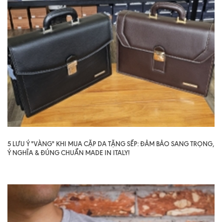
5 LƯU Ý "VÀNG" KHI MUA CẶP DA TẶNG SẾP: ĐẢM BẢO SANG TRỌNG,
Ý NGHĨA & ĐÚNG CHUẨN MADE IN ITALY!