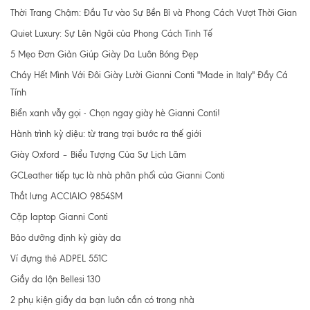
Thời Trang Chậm: Đầu Tư vào Sự Bền Bỉ và Phong Cách Vượt Thời Gian
Quiet Luxury: Sự Lên Ngôi của Phong Cách Tinh Tế
5 Mẹo Đơn Giản Giúp Giày Da Luôn Bóng Đẹp
Cháy Hết Mình Với Đôi Giày Lười Gianni Conti "Made in Italy" Đầy Cá
Tính
Biển xanh vẫy gọi - Chọn ngay giày hè Gianni Conti!
Hành trình kỳ diệu: từ trang trại bước ra thế giới
Giày Oxford – Biểu Tượng Của Sự Lịch Lãm
GCLeather tiếp tục là nhà phân phối của Gianni Conti
Thắt lưng ACCIAIO 9854SM
Cặp laptop Gianni Conti
Bảo dưỡng định kỳ giày da
Ví đựng thẻ ADPEL 551C
Giầy da lộn Bellesi 130
2 phụ kiện giầy da bạn luôn cần có trong nhà