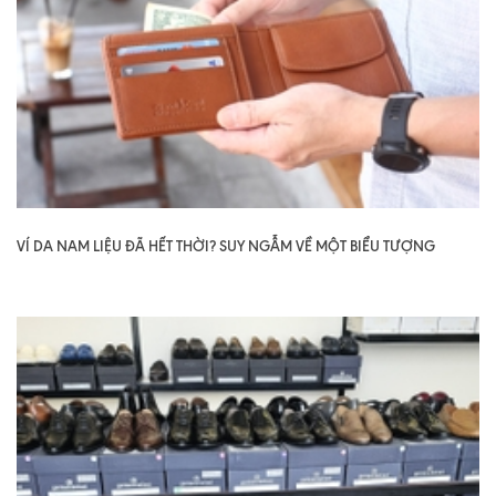
VÍ DA NAM LIỆU ĐÃ HẾT THỜI? SUY NGẪM VỀ MỘT BIỂU TƯỢNG