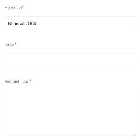
Họ và tên
*
Email
*
Viết bình luận
*