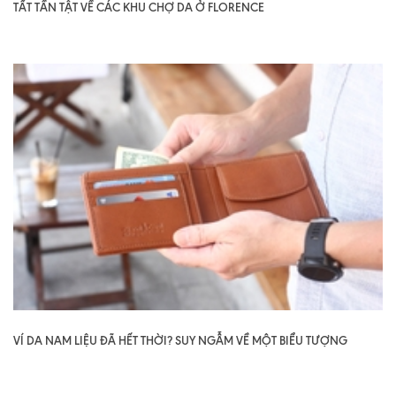
TẤT TẦN TẬT VỀ CÁC KHU CHỢ DA Ở FLORENCE
VÍ DA NAM LIỆU ĐÃ HẾT THỜI? SUY NGẪM VỀ MỘT BIỂU TƯỢNG