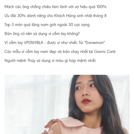
Mách các ông chồng chiêu làm lành với vợ hiệu quả 100%
Ưu đãi 30% dành riêng cho Khách Hàng sinh nhật tháng 8
Top 3 món quà tặng nam giới ngoài 30 cực sang
Đàn ông có nên sử dụng ví cầm tay không?
Ví cầm tay VP0169BLA - được ví như chiếc Túi "Doraemon"
Các mẫu ví cầm tay nam đẹp và bán chạy nhất tại Gianni Conti
Người mệnh Thủy sử dụng ví màu gì hợp mệnh nhất