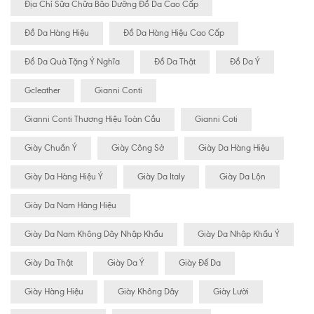
Địa Chỉ Sữa Chữa Bão Dưỡng Đồ Da Cao Cấp
Đồ Da Hàng Hiệu
Đồ Da Hàng Hiệu Cao Cấp
Đồ Da Quà Tặng Ý Nghĩa
Đồ Da Thật
Đồ Da Ý
Gcleather
Gianni Conti
Gianni Conti Thương Hiệu Toàn Cầu
Gianni Coti
Giày Chuẩn Ý
Giày Công Sở
Giày Da Hàng Hiệu
Giày Da Hàng Hiệu Ý
Giày Da Italy
Giày Da Lộn
Giày Da Nam Hàng Hiệu
Giày Da Nam Không Dây Nhập Khẩu
Giày Da Nhập Khẩu Ý
Giày Da Thật
Giày Da Ý
Giày Đế Da
Giày Hàng Hiệu
Giày Không Dây
Giày Lười