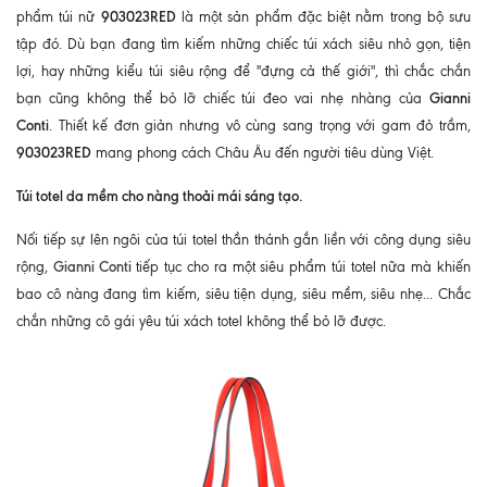
903023RED
phẩm túi nữ
là một sản phẩm đặc biệt nằm trong bộ sưu
tập đó. Dù bạn đang tìm kiếm những chiếc túi xách siêu nhỏ gọn, tiện
lợi, hay những kiểu túi siêu rộng để "đựng cả thế giới", thì chắc chắn
Gianni
bạn cũng không thể bỏ lỡ chiếc túi đeo vai nhẹ nhàng của
Conti
. Thiết kế đơn giản nhưng vô cùng sang trọng với gam đỏ trầm,
903023RED
mang phong cách Châu Âu đến người tiêu dùng Việt.
Túi totel da mềm cho nàng thoải mái sáng tạo.
Nối tiếp sự lên ngôi của túi totel thần thánh gắn liền với công dụng siêu
Gianni Conti
rộng,
tiếp tục cho ra một siêu phẩm túi totel nữa mà khiến
bao cô nàng đang tìm kiếm, siêu tiện dụng, siêu mềm, siêu nhẹ... Chắc
chắn những cô gái yêu túi xách totel không thể bỏ lỡ được.