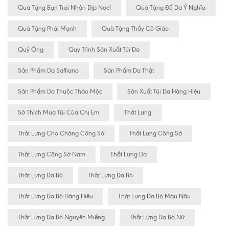
Quà Tặng Bạn Trai Nhân Dịp Noel
Quà Tặng Đồ Da Ý Nghĩa
Quà Tặng Phái Mạnh
Quà Tặng Thầy Cô Giáo
Quý Ông
Quy Trình Sản Xuất Túi Da
Sản Phẩm Da Saffiano
Sản Phẩm Da Thật
Sản Phẩm Da Thuộc Thảo Mộc
Sản Xuất Túi Da Hàng Hiệu
Sở Thích Mua Túi Của Chị Em
Thắt Lưng
Thắt Lưng Cho Chàng Công Sở
Thắt Lưng Công Sở
Thắt Lưng Công Sở Nam
Thắt Lưng Da
Thăt Lưng Da Bò
Thắt Lưng Da Bò
Thắt Lưng Da Bò Hàng Hiêu
Thắt Lưng Da Bò Màu Nâu
Thắt Lưng Da Bò Nguyên Miếng
Thắt Lưng Da Bò Nữ