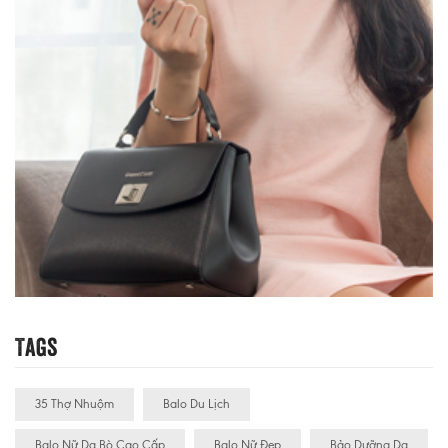
Tags
35 Thợ Nhuộm
Balo Du Lịch
Balo Nữ Da Bò Cao Cấp
Balo Nữ Đẹp
Bảo Dưỡng Da