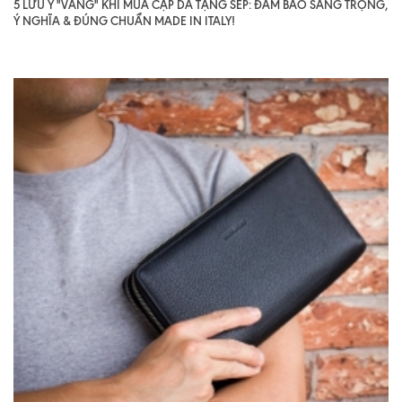
5 LƯU Ý "VÀNG" KHI MUA CẶP DA TẶNG SẾP: ĐẢM BẢO SANG TRỌNG,
Ý NGHĨA & ĐÚNG CHUẨN MADE IN ITALY!