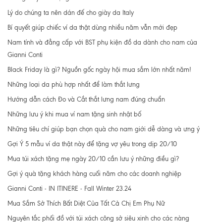
Lý do chúng ta nên dán đế cho giày da Italy
Bí quyết giúp chiếc ví da thật dùng nhiều năm vẫn mới đẹp
Nam tính và đẳng cấp với BST phụ kiện đồ da dành cho nam của
Gianni Conti
Black Friday là gì? Nguồn gốc ngày hội mua sắm lớn nhất năm!
Những loại da phù hợp nhất để làm thắt lưng
Hướng dẫn cách Đo và Cắt thắt lưng nam đúng chuẩn
Những lưu ý khi mua ví nam tặng sinh nhật bố
Những tiêu chí giúp bạn chọn quà cho nam giới dễ dàng và ưng ý
Gợi Ý 5 mẫu ví da thật này để tặng vợ yêu trong dịp 20/10
Mua túi xách tặng mẹ ngày 20/10 cần lưu ý những điều gì?
Gợi ý quà tặng khách hàng cuối năm cho các doanh nghiệp
Gianni Conti - IN ITINERE - Fall Winter 23.24
Mua Sắm Sở Thích Bất Diệt Của Tất Cả Chị Em Phụ Nữ
Nguyên tắc phối đồ với túi xách công sở siêu xinh cho các nàng