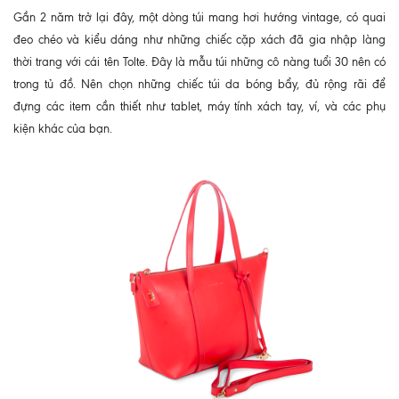
Gần 2 năm trở lại đây, một dòng túi mang hơi hướng vintage, có quai
đeo chéo và kiểu dáng như những chiếc cặp xách đã gia nhập làng
thời trang với cái tên Tolte. Đây là mẫu túi những cô nàng tuổi 30 nên có
trong tủ đồ. Nên chọn những chiếc túi da bóng bẩy, đủ rộng rãi để
đựng các item cần thiết như tablet, máy tính xách tay, ví, và các phụ
kiện khác của bạn.