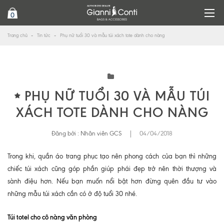
0
Trang chủ
Tin tức
Phụ nữ tuổi 30 và mẫu túi xách tote dành cho nàng
PHỤ NỮ TUỔI 30 VÀ MẪU TÚI
XÁCH TOTE DÀNH CHO NÀNG
Đăng bởi :
Nhân viên GCS
|
04/04/2018
Trong khi, quần áo trang phục tạo nên phong cách của bạn thì những
chiếc túi xách cũng góp phần giúp phái đẹp trở nên thời thượng và
sành điệu hơn. Nếu bạn muốn nổi bật hơn đừng quên đầu tư vào
những mẫu túi xách cần có ở độ tuổi 30 nhé.
Túi totel cho cô nàng văn phòng