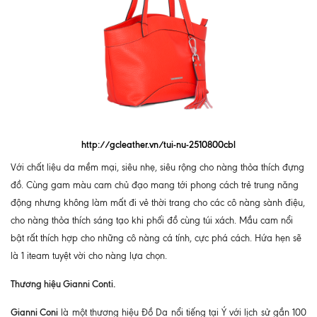
http://gcleather.vn/tui-nu-2510800cbl
Với chất liệu da mềm mại, siêu nhẹ, siêu rộng cho nàng thỏa thích đựng
đồ. Cùng gam màu cam chủ đạo mang tới phong cách trẻ trung năng
động nhưng không làm mất đi vẻ thời trang cho các cô nàng sành điệu,
cho nàng thỏa thích sáng tạo khi phối đồ cùng túi xách. Mầu cam nổi
bật rất thích hợp cho những cô nàng cá tính, cực phá cách. Hứa hẹn sẽ
là 1 iteam tuyệt vời cho nàng lựa chọn.
Thương hiệu Gianni Conti.
Gianni Coni
là một thương hiệu Đồ Da nổi tiếng tại Ý với lịch sử gần 100