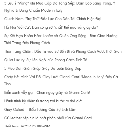
5 Lưu Ý "Vàng" Khi Mua Cặp Da Tặng Sếp: Đảm Bảo Sang Trọng, Ý
Nghĩa & Đúng Chuẩn Made in Italy!
Clutch Nam: "Trợ Thủ" Đắc Lực Cho Dân Tài Chính Hiện Đại
Hà Nội "đổ lửa": Dân công sở "chất" thế nào với giày da?
Sự Kết Hợp Hoàn Hảo: Loafer và Quần Ống Rộng - Bản Giao Hưởng
Thời Trang Đầy Phong Cách
Thời Trang Chậm: Đầu Tư vào Sự Bền Bỉ và Phong Cách Vượt Thời Gian
Quiet Luxury: Sự Lên Ngôi của Phong Cách Tinh Tế
5 Mẹo Đơn Giản Giúp Giày Da Luôn Bóng Đẹp
Cháy Hết Mình Với Đôi Giày Lười Gianni Conti "Made in Italy" Đầy Cá
Tính
Biển xanh vẫy gọi - Chọn ngay giày hè Gianni Conti!
Hành trình kỳ diệu: từ trang trại bước ra thế giới
Giày Oxford – Biểu Tượng Của Sự Lịch Lãm
GCLeather tiếp tục là nhà phân phối của Gianni Conti
Thắt lưng ACCIAIO 9854SM