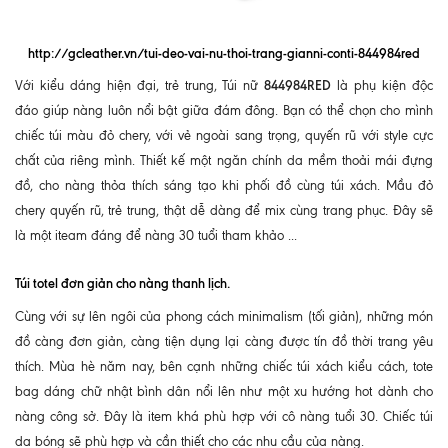
http://gcleather.vn/tui-deo-vai-nu-thoi-trang-gianni-conti-844984red
844984RED
Với kiểu dáng hiện đại, trẻ trung, Túi nữ
là phụ kiện độc
đáo giúp nàng luôn nổi bật giữa đám đông. Bạn có thể chọn cho mình
chiếc túi màu đỏ chery, với vẻ ngoài sang trọng, quyến rũ với style cực
chất của riêng mình. Thiết kế một ngăn chính da mềm thoải mái đựng
đồ, cho nàng thỏa thích sáng tạo khi phối đồ cùng túi xách. Mầu đỏ
chery quyến rũ, trẻ trung, thật dễ dàng để mix cùng trang phục. Đây sẽ
là một iteam đáng để nàng 30 tuổi tham khảo ...
Túi totel đơn giản cho nàng thanh lịch.
Cùng với sự lên ngôi của phong cách minimalism (tối giản), những món
đồ càng đơn giản, càng tiện dụng lại càng được tín đồ thời trang yêu
thích. Mùa hè năm nay, bên cạnh những chiếc túi xách kiểu cách, tote
bag dáng chữ nhật bình dân nổi lên như một xu hướng hot dành cho
nàng công sở. Đây là item khá phù hợp với cô nàng tuổi 30. Chiếc túi
da bóng sẽ phù hợp và cần thiết cho các nhu cầu của nàng.