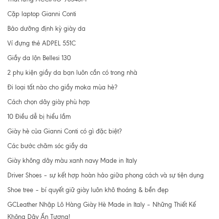
Cặp laptop Gianni Conti
Bảo dưỡng định kỳ giày da
Ví đựng thẻ ADPEL 551C
Giầy da lộn Bellesi 130
2 phụ kiện giầy da bạn luôn cần có trong nhà
Đi loại tất nào cho giầy moka mùa hè?
Cách chọn dây giày phù hợp
10 Điều dễ bị hiểu lầm
Giày hè của Gianni Conti có gì đặc biệt?
Các bước chăm sóc giầy da
Giày không dây màu xanh navy Made in Italy
Driver Shoes – sự kết hợp hoàn hảo giữa phong cách và sự tiện dụng
Shoe tree – bí quyết giữ giày luôn khô thoáng & bền đẹp
GCLeather Nhập Lô Hàng Giày Hè Made in Italy – Những Thiết Kế
Không Dây Ấn Tượng!