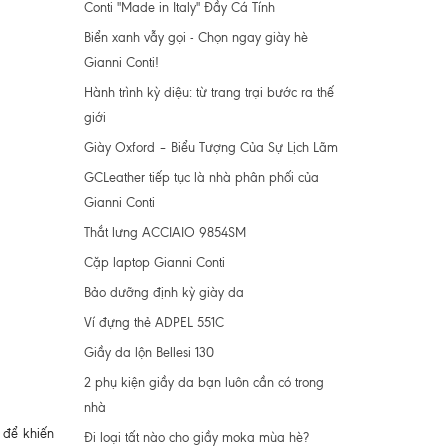
Conti "Made in Italy" Đầy Cá Tính
Biển xanh vẫy gọi - Chọn ngay giày hè
Gianni Conti!
Hành trình kỳ diệu: từ trang trại bước ra thế
giới
Giày Oxford – Biểu Tượng Của Sự Lịch Lãm
GCLeather tiếp tục là nhà phân phối của
Gianni Conti
Thắt lưng ACCIAIO 9854SM
Cặp laptop Gianni Conti
Bảo dưỡng định kỳ giày da
Ví đựng thẻ ADPEL 551C
Giầy da lộn Bellesi 130
2 phụ kiện giầy da bạn luôn cần có trong
nhà
 để khiến
Đi loại tất nào cho giầy moka mùa hè?