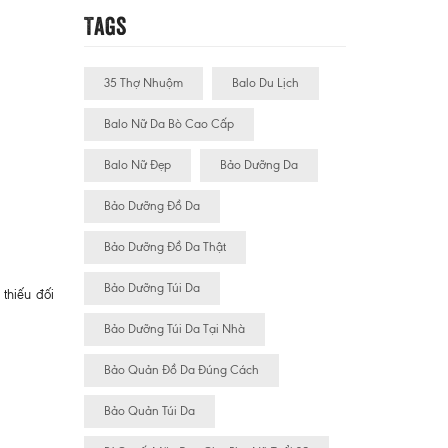
Tags
35 Thợ Nhuộm
Balo Du Lịch
Balo Nữ Da Bò Cao Cấp
Balo Nữ Đẹp
Bảo Dưỡng Da
Bảo Dưỡng Đồ Da
Bảo Dưỡng Đồ Da Thật
Bảo Dưỡng Túi Da
thiếu đối
Bảo Dưỡng Túi Da Tại Nhà
Bảo Quản Đồ Da Đúng Cách
Bảo Quản Túi Da