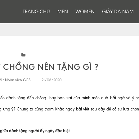
TRANG CHỦ
MEN
WOMEN
GIÀY DA NAM
T CHỒNG NÊN TẶNG GÌ ?
i :
Nhân viên GCS
|
21/06/2020
uốn dành tặng đến chồng hay bạn trai của mình món quà bất ngờ và ý n
ưng ý? Chúng ta cùng tham khảo ngay bài viết sau đây để có sự lựa chọ
ghĩa dành tặng người ấy ngày đặc biệt