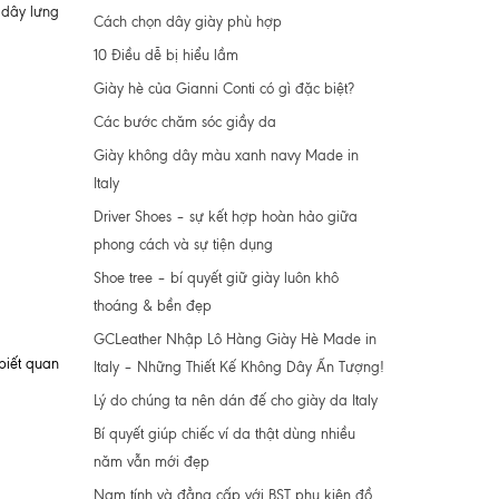
 dây lưng
Cách chọn dây giày phù hợp
10 Điều dễ bị hiểu lầm
Giày hè của Gianni Conti có gì đặc biệt?
Các bước chăm sóc giầy da
Giày không dây màu xanh navy Made in
Italy
Driver Shoes – sự kết hợp hoàn hảo giữa
phong cách và sự tiện dụng
Shoe tree – bí quyết giữ giày luôn khô
thoáng & bền đẹp
GCLeather Nhập Lô Hàng Giày Hè Made in
biết quan
Italy – Những Thiết Kế Không Dây Ấn Tượng!
Lý do chúng ta nên dán đế cho giày da Italy
Bí quyết giúp chiếc ví da thật dùng nhiều
năm vẫn mới đẹp
Nam tính và đẳng cấp với BST phụ kiện đồ