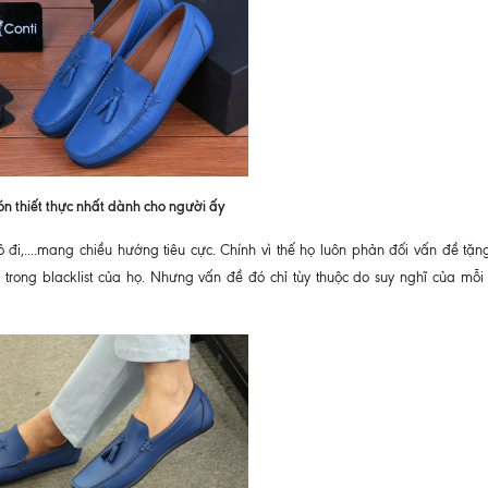
ón thiết thực nhất dành cho người ấy
ỏ đi,....mang chiều hướng tiêu cực. Chính vì thế họ luôn phản đối vấn đề tặn
m trong blacklist của họ. Nhưng vấn đề đó chỉ tùy thuộc do suy nghĩ của mỗi