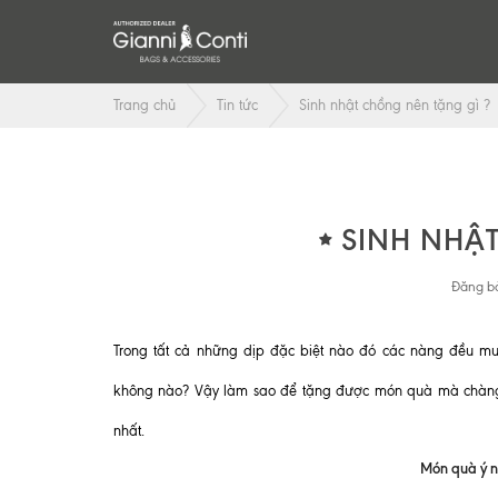
Trang chủ
Tin tức
Sinh nhật chồng nên tặng gì ?
SINH NHẬ
Đăng bở
Trong tất cả những dịp đặc biệt nào đó các nàng đều m
không nào? Vậy làm sao để tặng được món quà mà chàng 
nhất.
Món quà ý n