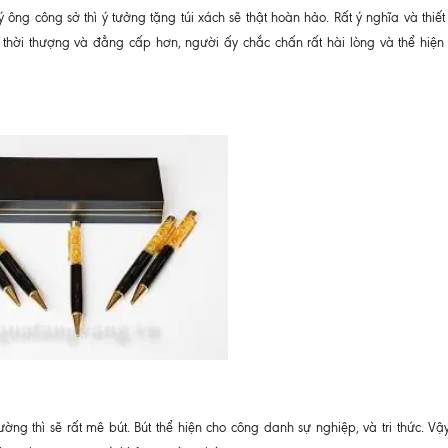
ng công sở thì ý tưởng tặng túi xách sẽ thật hoàn hảo. Rất ý nghĩa và thiết
n thời thượng và đẳng cấp hơn, người ấy chắc chấn rất hài lòng và thể hiện s
g thì sẽ rất mê bút. Bút thể hiện cho công danh sự nghiệp, và tri thức. Vậ