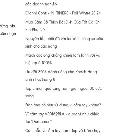
các doanh nghiệp
Gianni Conti - IN ITINERE - Fall Winter 23.24
Mua Sắm Sở Thích Bất Diệt Của Tất Cả Chị
những phụ
Em Phụ Nữ
luôn nhận
Nguyên tắc phối đồ với túi xách công sở siêu
xinh cho các nàng
Mách các ông chồng chiêu làm lành với vợ
hiệu quả 100%
Ưu đãi 30% dành riêng cho Khách Hàng
sinh nhật tháng 8
Top 3 món quà tặng nam giới ngoài 30 cực
sang
Đàn ông có nên sử dụng ví cầm tay không?
Ví cầm tay VP0169BLA - được ví như chiếc
Túi "Doraemon"
Các mẫu ví cầm tay nam đẹp và bán chạy