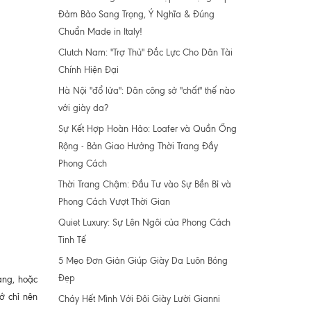
Đảm Bảo Sang Trọng, Ý Nghĩa & Đúng
Chuẩn Made in Italy!
Clutch Nam: "Trợ Thủ" Đắc Lực Cho Dân Tài
Chính Hiện Đại
Hà Nội "đổ lửa": Dân công sở "chất" thế nào
với giày da?
Sự Kết Hợp Hoàn Hảo: Loafer và Quần Ống
Rộng - Bản Giao Hưởng Thời Trang Đầy
Phong Cách
Thời Trang Chậm: Đầu Tư vào Sự Bền Bỉ và
Phong Cách Vượt Thời Gian
Quiet Luxury: Sự Lên Ngôi của Phong Cách
Tinh Tế
5 Mẹo Đơn Giản Giúp Giày Da Luôn Bóng
Đẹp
àng, hoặc
ớ chỉ nên
Cháy Hết Mình Với Đôi Giày Lười Gianni