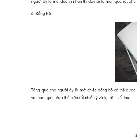
người ấy là một doanh nhân thì đây sẽ là món quà rất ph
6. Đồng Hồ
Tặng quà cho người ấy là một chiếc đồng hồ có thể được 
với nam giới. Vừa thể hiện rất nhiều ý và lại rất thiết thực.