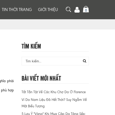
TIN THỜI TRANG
GIỚI THIỆU
0
Tìm Kiếm
Bài Viết Mới Nhất
ghĩa phải
n phù hợp
Tất Tần Tật Về Các Khu Chợ Da Ở Florence
Ví Da Nam Liệu Đã Hết Thời? Suy Ngẫm Về
Một Biểu Tượng
5 Lưu Ý "Vàng" Khi Mua Cặp Da Tặng Sếp: