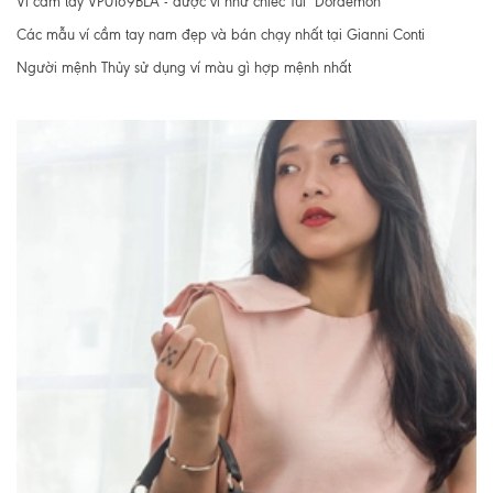
Ví cầm tay VP0169BLA - được ví như chiếc Túi "Doraemon"
Các mẫu ví cầm tay nam đẹp và bán chạy nhất tại Gianni Conti
Người mệnh Thủy sử dụng ví màu gì hợp mệnh nhất