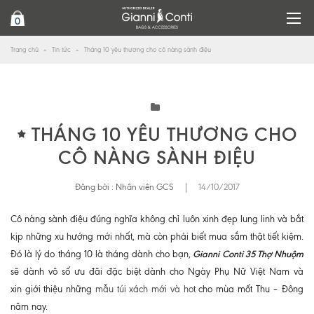
0
Trang chủ
Tin tức
Tháng 10 yêu thương cho cô nàng sành điệu
THÁNG 10 YÊU THƯƠNG CHO
CÔ NÀNG SÀNH ĐIỆU
Đăng bởi :
Nhân viên GCS
|
14/10/2017
Cô nàng sành điệu đúng nghĩa không chỉ luôn xinh đẹp lung linh và bắt
kịp những xu hướng mới nhất, mà còn phải biết mua sắm thật tiết kiệm.
Gianni Conti 35 Thợ Nhuộm
Đó là lý do tháng 10 là tháng dành cho bạn,
sẽ dành vô số ưu đãi đặc biệt dành cho Ngày Phụ Nữ Việt Nam và
xin giới thiệu những
mẫu túi xách mới và hot
cho mùa mốt Thu – Đông
năm nay.