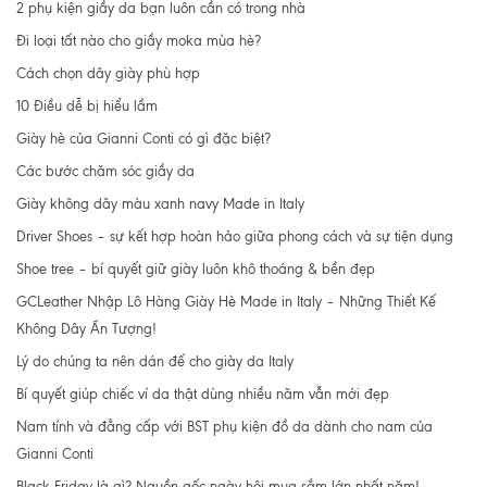
2 phụ kiện giầy da bạn luôn cần có trong nhà
Đi loại tất nào cho giầy moka mùa hè?
Cách chọn dây giày phù hợp
10 Điều dễ bị hiểu lầm
Giày hè của Gianni Conti có gì đặc biệt?
Các bước chăm sóc giầy da
Giày không dây màu xanh navy Made in Italy
Driver Shoes – sự kết hợp hoàn hảo giữa phong cách và sự tiện dụng
Shoe tree – bí quyết giữ giày luôn khô thoáng & bền đẹp
GCLeather Nhập Lô Hàng Giày Hè Made in Italy – Những Thiết Kế
Không Dây Ấn Tượng!
Lý do chúng ta nên dán đế cho giày da Italy
Bí quyết giúp chiếc ví da thật dùng nhiều năm vẫn mới đẹp
Nam tính và đẳng cấp với BST phụ kiện đồ da dành cho nam của
Gianni Conti
Black Friday là gì? Nguồn gốc ngày hội mua sắm lớn nhất năm!