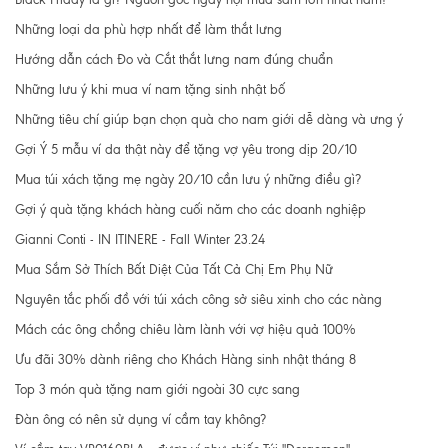
Những loại da phù hợp nhất để làm thắt lưng
Hướng dẫn cách Đo và Cắt thắt lưng nam đúng chuẩn
Những lưu ý khi mua ví nam tặng sinh nhật bố
Những tiêu chí giúp bạn chọn quà cho nam giới dễ dàng và ưng ý
Gợi Ý 5 mẫu ví da thật này để tặng vợ yêu trong dịp 20/10
Mua túi xách tặng mẹ ngày 20/10 cần lưu ý những điều gì?
Gợi ý quà tặng khách hàng cuối năm cho các doanh nghiệp
Gianni Conti - IN ITINERE - Fall Winter 23.24
Mua Sắm Sở Thích Bất Diệt Của Tất Cả Chị Em Phụ Nữ
Nguyên tắc phối đồ với túi xách công sở siêu xinh cho các nàng
Mách các ông chồng chiêu làm lành với vợ hiệu quả 100%
Ưu đãi 30% dành riêng cho Khách Hàng sinh nhật tháng 8
Top 3 món quà tặng nam giới ngoài 30 cực sang
Đàn ông có nên sử dụng ví cầm tay không?