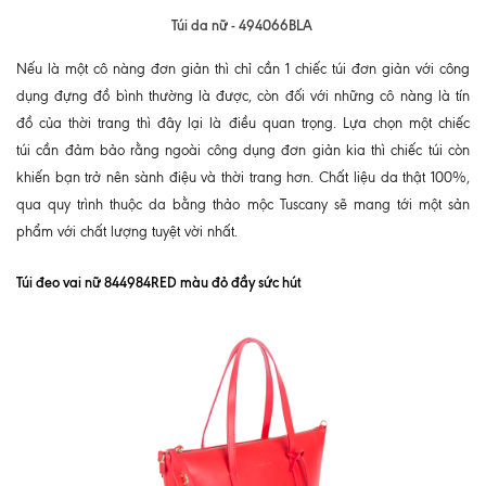
Túi da nữ - 494066BLA
Nếu là một cô nàng đơn giản thì chỉ cần 1 chiếc túi đơn giản với công
dụng đựng đồ bình thường là được, còn đối với những cô nàng là tín
đồ của thời trang thì đây lại là điều quan trọng. Lựa chọn một chiếc
túi cần đảm bảo rằng ngoài công dụng đơn giản kia thì chiếc túi còn
khiến bạn trở nên sành điệu và thời trang hơn. Chất liệu da thật 100%,
qua quy trình thuộc da bằng thảo mộc Tuscany sẽ mang tới một sản
phẩm với chất lượng tuyệt vời nhất.
Túi đeo vai nữ 844984RED màu đỏ đầy sức hút