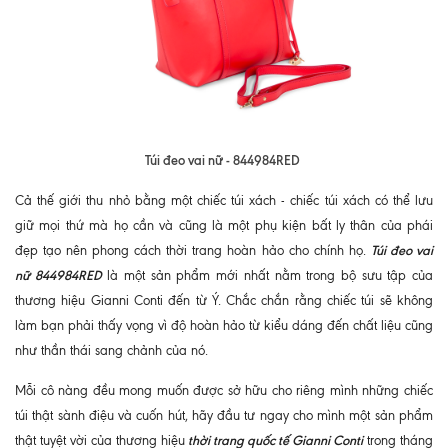
Túi đeo vai nữ - 844984RED
Cả thế giới thu nhỏ bằng một chiếc túi xách - chiếc túi xách có thể lưu
giữ mọi thứ mà họ cần và cũng là một phụ kiện bất ly thân của phái
Túi đeo vai
đẹp tạo nên phong cách thời trang hoàn hảo cho chính họ.
nữ 844984RED
là một sản phẩm mới nhất nằm trong bộ sưu tập của
thương hiệu Gianni Conti đến từ Ý. Chắc chắn rằng chiếc túi sẽ không
làm bạn phải thấy vọng vì độ hoàn hảo từ kiểu dáng đến chất liệu cũng
như thần thái sang chảnh của nó.
Mỗi cô nàng đều mong muốn được sở hữu cho riêng mình những chiếc
túi thật sành điệu và cuốn hút, hãy đầu tư ngay cho mình một sản phẩm
thời trang quốc tế Gianni Conti
thật tuyệt vời của thương hiệu
trong tháng