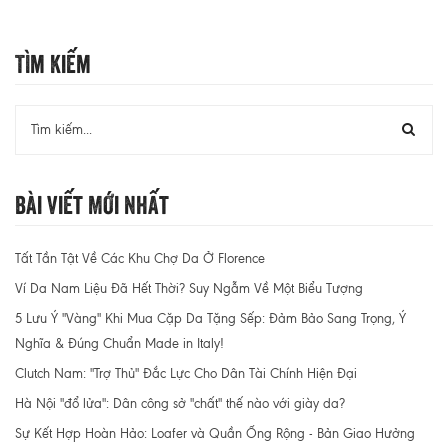
Tìm Kiếm
Bài Viết Mới Nhất
Tất Tần Tật Về Các Khu Chợ Da Ở Florence
Ví Da Nam Liệu Đã Hết Thời? Suy Ngẫm Về Một Biểu Tượng
5 Lưu Ý "Vàng" Khi Mua Cặp Da Tặng Sếp: Đảm Bảo Sang Trọng, Ý
Nghĩa & Đúng Chuẩn Made in Italy!
Clutch Nam: "Trợ Thủ" Đắc Lực Cho Dân Tài Chính Hiện Đại
Hà Nội "đổ lửa": Dân công sở "chất" thế nào với giày da?
Sự Kết Hợp Hoàn Hảo: Loafer và Quần Ống Rộng - Bản Giao Hưởng