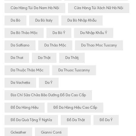
Cửa Hàng Túi Da Nam Hà Nội
Cửa Hàng Túi Xách Nữ Hà Nội
Da Bò
Da Bò Italy
Da Bò Nhập Khẩu
Da Bò Thảo Mộc
Da Bò Ý
Da Nhập Khẩu Ý
Da Saffiano
Da Thảo Mộc
Da Thao Moc Tuscany
Da That
Da Thật
Da Thâtj
Da Thuộc Thảo Mộc
Da Thuoc Tuscanny
Da Vachetta
Da Ý
Địa Chỉ Sữa Chữa Bão Dưỡng Đồ Da Cao Cấp
Đồ Da Hàng Hiệu
Đồ Da Hàng Hiệu Cao Cấp
Đồ Da Quà Tặng Ý Nghĩa
Đồ Da Thật
Đồ Da Ý
Gcleather
Gianni Conti