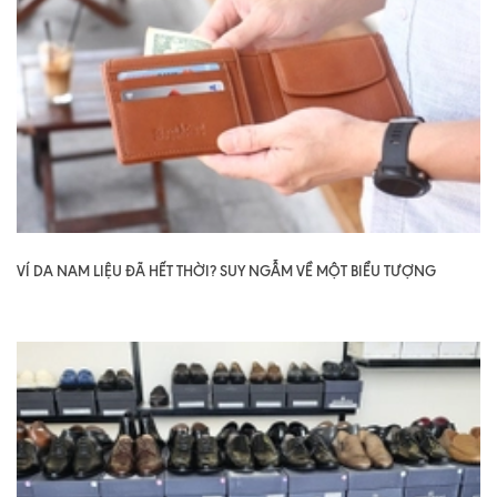
VÍ DA NAM LIỆU ĐÃ HẾT THỜI? SUY NGẪM VỀ MỘT BIỂU TƯỢNG