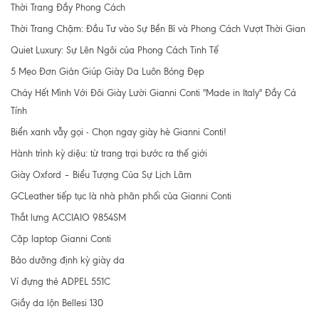
Thời Trang Đầy Phong Cách
Thời Trang Chậm: Đầu Tư vào Sự Bền Bỉ và Phong Cách Vượt Thời Gian
Quiet Luxury: Sự Lên Ngôi của Phong Cách Tinh Tế
5 Mẹo Đơn Giản Giúp Giày Da Luôn Bóng Đẹp
Cháy Hết Mình Với Đôi Giày Lười Gianni Conti "Made in Italy" Đầy Cá
Tính
Biển xanh vẫy gọi - Chọn ngay giày hè Gianni Conti!
Hành trình kỳ diệu: từ trang trại bước ra thế giới
Giày Oxford – Biểu Tượng Của Sự Lịch Lãm
GCLeather tiếp tục là nhà phân phối của Gianni Conti
Thắt lưng ACCIAIO 9854SM
Cặp laptop Gianni Conti
Bảo dưỡng định kỳ giày da
Ví đựng thẻ ADPEL 551C
Giầy da lộn Bellesi 130