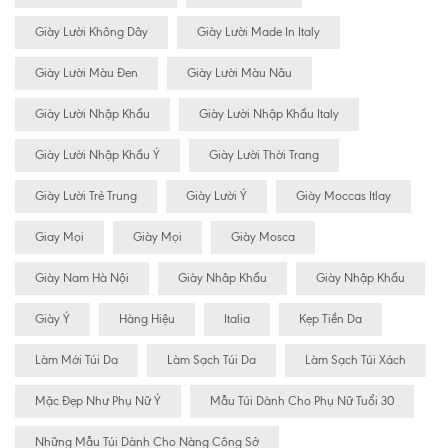
Giày Lười Không Dây
Giày Lười Made In Italy
Giày Lười Màu Đen
Giày Lười Màu Nâu
Giày Lười Nhập Khẩu
Giày Lười Nhập Khẩu Italy
Giày Lười Nhập Khẩu Ý
Giày Lười Thời Trang
Giày Lười Trẻ Trung
Giày Lười Ý
Giày Moccas Itlay
Giay Mọi
Giày Mọi
Giày Mosca
Giày Nam Hà Nội
Giày Nhâp Khẩu
Giày Nhập Khẩu
Giày Ý
Hàng Hiệu
Italia
Kẹp Tiền Da
Làm Mới Túi Da
Làm Sạch Túi Da
Làm Sạch Túi Xách
Mặc Đẹp Như Phụ Nữ Ý
Mẫu Túi Dành Cho Phụ Nữ Tuổi 30
Những Mẫu Túi Dành Cho Nàng Công Sở