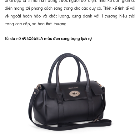
phái đẹp tự tin hơn khi đứng trước người đối diện. Thiết kế đơn giản cổ
điển mang tới phong cách sang trọng cho các quý cô. Thiết kế tinh tế với
vẻ ngoài hoàn hảo và chất lượng, xứng danh với 1 thương hiệu thời
trang cao cấp, xa hoa thời thượng.
Túi da nữ 494066BLA màu đen sang trọng lịch sự