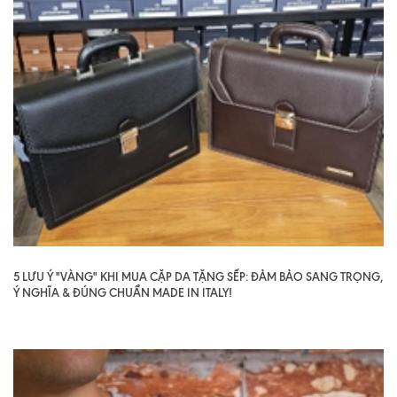
5 LƯU Ý "VÀNG" KHI MUA CẶP DA TẶNG SẾP: ĐẢM BẢO SANG TRỌNG,
Ý NGHĨA & ĐÚNG CHUẨN MADE IN ITALY!