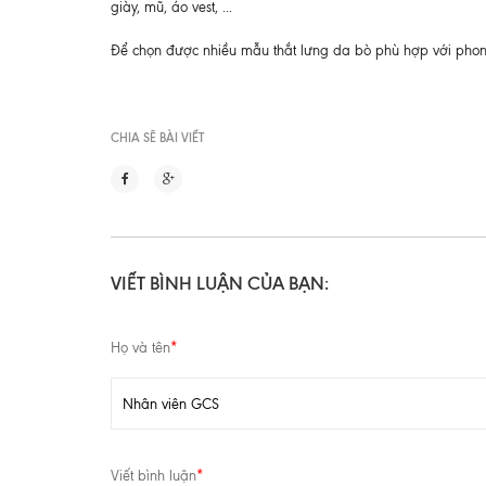
giày, mũ, áo vest, ...
Để chọn được nhiều mẫu thắt lưng da bò phù hợp với pho
CHIA SẼ BÀI VIẾT
VIẾT BÌNH LUẬN CỦA BẠN:
Họ và tên
*
Viết bình luận
*