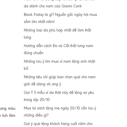
da dành cho nam của Gianni Conti
Black Friday là gì? Nguồn gốc ngày hội mua
sắm lớn nhất năm!
Những loại da phù hợp nhất để làm thắt
lưng
Hướng dẫn cách Đo và Cắt thắt lưng nam
đúng chuẩn
Những lưu ý khi mua ví nam tặng sinh nhật
bố
Những tiêu chí giúp bạn chọn quà cho nam
giới dễ dàng và ưng ý
Gợi Ý 5 mẫu ví da thật này để tặng vợ yêu
trong dịp 20/10
Mua túi xách tặng mẹ ngày 20/10 cần lưu ý
 lưng màu
những điều gì?
 lịch lãm
Gợi ý quà tặng khách hàng cuối năm cho