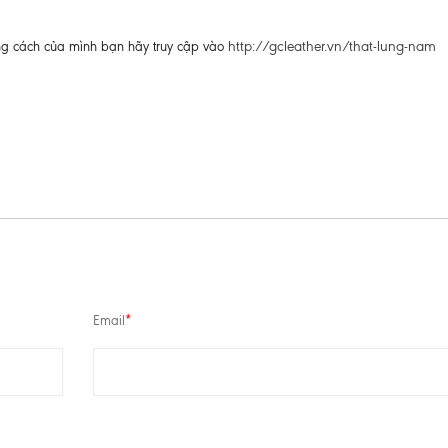
http://gcleather.vn/that-lung-nam
ng cách của mình bạn hãy truy cập vào
Email
*