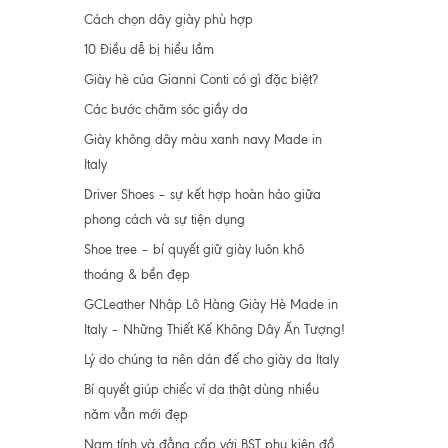
Cách chọn dây giày phù hợp
10 Điều dễ bị hiểu lầm
Giày hè của Gianni Conti có gì đặc biệt?
Các bước chăm sóc giầy da
Giày không dây màu xanh navy Made in
Italy
Driver Shoes – sự kết hợp hoàn hảo giữa
phong cách và sự tiện dụng
Shoe tree – bí quyết giữ giày luôn khô
thoáng & bền đẹp
GCLeather Nhập Lô Hàng Giày Hè Made in
Italy – Những Thiết Kế Không Dây Ấn Tượng!
Lý do chúng ta nên dán đế cho giày da Italy
Bí quyết giúp chiếc ví da thật dùng nhiều
năm vẫn mới đẹp
Nam tính và đẳng cấp với BST phụ kiện đồ