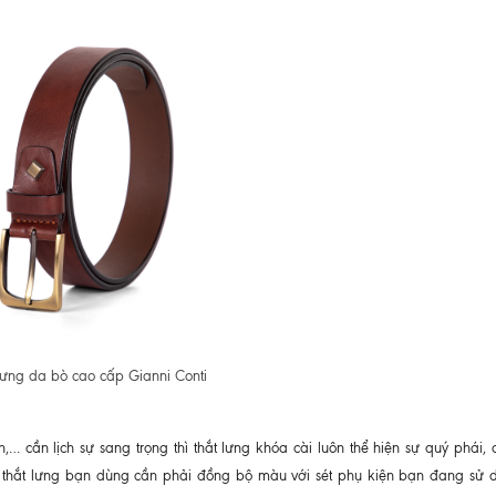
lưng da bò cao cấp Gianni Conti
nh,… cần lịch sự sang trọng thì thắt lưng khóa cài luôn thể hiện sự quý phái
 thắt lưng bạn dùng cần phải đồng bộ màu với sét phụ kiện bạn đang sử 