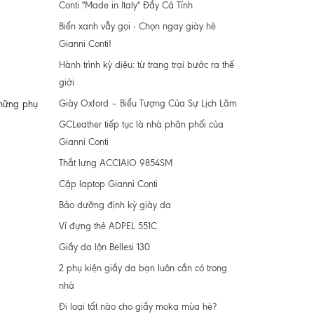
Conti "Made in Italy" Đầy Cá Tính
Biển xanh vẫy gọi - Chọn ngay giày hè
Gianni Conti!
Hành trình kỳ diệu: từ trang trại bước ra thế
giới
Giày Oxford – Biểu Tượng Của Sự Lịch Lãm
những phụ
GCLeather tiếp tục là nhà phân phối của
Gianni Conti
Thắt lưng ACCIAIO 9854SM
Cặp laptop Gianni Conti
Bảo dưỡng định kỳ giày da
Ví đựng thẻ ADPEL 551C
Giầy da lộn Bellesi 130
2 phụ kiện giầy da bạn luôn cần có trong
nhà
Đi loại tất nào cho giầy moka mùa hè?