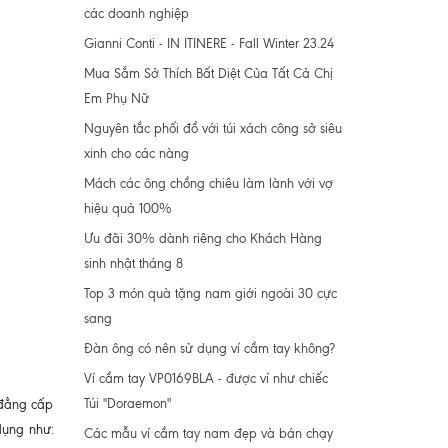
các doanh nghiệp
Gianni Conti - IN ITINERE - Fall Winter 23.24
Mua Sắm Sở Thích Bất Diệt Của Tất Cả Chị
Em Phụ Nữ
Nguyên tắc phối đồ với túi xách công sở siêu
xinh cho các nàng
Mách các ông chồng chiêu làm lành với vợ
hiệu quả 100%
Ưu đãi 30% dành riêng cho Khách Hàng
sinh nhật tháng 8
Top 3 món quà tặng nam giới ngoài 30 cực
sang
Đàn ông có nên sử dụng ví cầm tay không?
Ví cầm tay VP0169BLA - được ví như chiếc
Túi "Doraemon"
, đẳng cấp
dụng như:
Các mẫu ví cầm tay nam đẹp và bán chạy