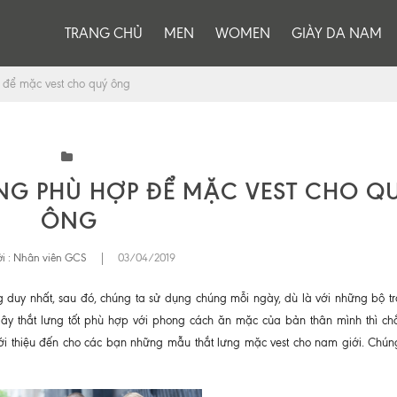
TRANG CHỦ
MEN
WOMEN
GIÀY DA NAM
để mặc vest cho quý ông
G PHÙ HỢP ĐỂ MẶC VEST CHO Q
ÔNG
i :
Nhân viên GCS
|
03/04/2019
g duy nhất, sau đó, chúng ta sử dụng chúng mỗi ngày, dù là với những bộ t
 dây thắt lưng tốt phù hợp với phong cách ăn mặc của bản thân mình thì ch
giới thiệu đến cho các bạn những mẫu thắt lưng mặc vest cho nam giới. Chún