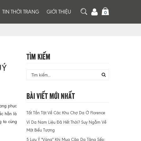
TIN THỜI TRANG
GIỚI THIỆU
0
Tìm Kiếm
UÝ
Bài Viết Mới Nhất
rang phục
Tất Tần Tật Về Các Khu Chợ Da Ở Florence
ắc hẳn là
g ta cùng
Ví Da Nam Liệu Đã Hết Thời? Suy Ngẫm Về
Một Biểu Tượng
5 Lưu Ý "Vàng" Khi Mua Cặp Da Tặng Sếp: