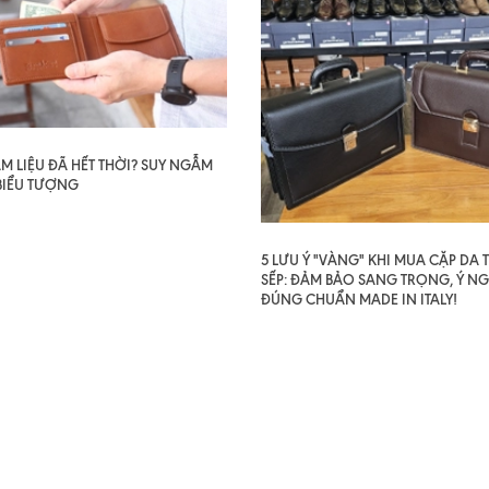
AM LIỆU ĐÃ HẾT THỜI? SUY NGẪM
BIỂU TƯỢNG
5 LƯU Ý "VÀNG" KHI MUA CẶP DA
SẾP: ĐẢM BẢO SANG TRỌNG, Ý NG
ĐÚNG CHUẨN MADE IN ITALY!