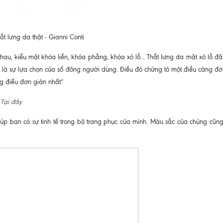
ắt lưng da thật - Gianni Conti
hau, kiểu mặt khóa liền, khóa phẳng, khóa xỏ lỗ... Thắt lưng da mặt xỏ lỗ đã 
n là sự lựa chọn của số đông người dùng. Điều đó chứng tỏ một điều càng đơn
ng điều đơn giản nhất”
:
Tại đây
iúp bạn có sự tinh tế trong bộ trang phục của mình. Màu sắc của chúng cũn