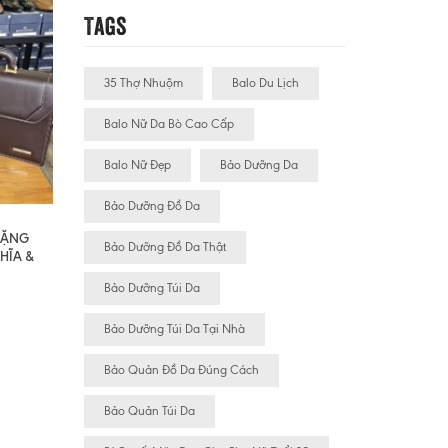
Tags
35 Thợ Nhuộm
Balo Du Lịch
Balo Nữ Da Bò Cao Cấp
Balo Nữ Đẹp
Bảo Dưỡng Da
Bảo Dưỡng Đồ Da
 TẶNG
Bảo Dưỡng Đồ Da Thật
HĨA &
Bảo Dưỡng Túi Da
Bảo Dưỡng Túi Da Tại Nhà
Bảo Quản Đồ Da Đúng Cách
Bảo Quản Túi Da