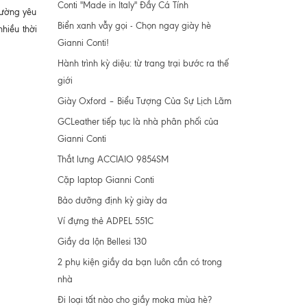
Conti "Made in Italy" Đầy Cá Tính
hường yêu
Biển xanh vẫy gọi - Chọn ngay giày hè
hiều thời
Gianni Conti!
Hành trình kỳ diệu: từ trang trại bước ra thế
giới
Giày Oxford – Biểu Tượng Của Sự Lịch Lãm
GCLeather tiếp tục là nhà phân phối của
Gianni Conti
Thắt lưng ACCIAIO 9854SM
Cặp laptop Gianni Conti
Bảo dưỡng định kỳ giày da
Ví đựng thẻ ADPEL 551C
Giầy da lộn Bellesi 130
2 phụ kiện giầy da bạn luôn cần có trong
nhà
Đi loại tất nào cho giầy moka mùa hè?