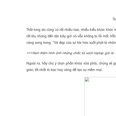
Th
Thắt lưng da cũng có rất nhiều loại, nhiều kiểu khóa khác n
rất lâu nhưng đến tận bây giờ nó vẫn không bị lỗi mốt. Vẫ
càng sang trọng. “Vẻ đẹp của sự hài hòa xuất phát từ nhữ
>>>Xem thêm hình ảnh những chiếc túi xách laptop giá rẻ 
Ngoài ra, hãy chú ý chọn phần khóa vừa phải, chúng sẽ g
giản, tốt nhất là bạc hay vàng để tạo sự mềm mại.