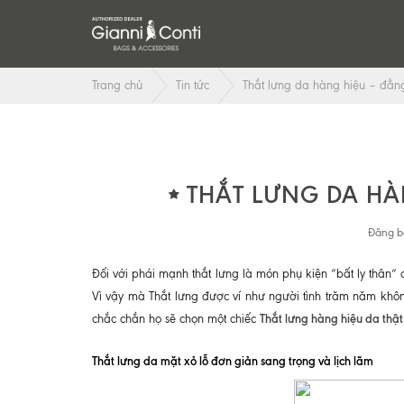
Trang chủ
Tin tức
Thắt lưng da hàng hiệu – đẳ
THẮT LƯNG DA HÀ
Đăng b
Đối với phái mạnh thắt lưng là món phụ kiện ”bất ly thân“ 
Vì vậy mà Thắt lưng được ví như người tình trăm năm khôn
Thắt lưng hàng hiệu da thật
chắc chắn họ sẽ chọn một chiếc
Thắt lưng da mặt xỏ lỗ đơn giản sang trọng và lịch lãm