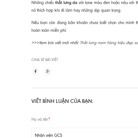
thắt lưng da
Những chiếc
với tone màu đen hoặc nâu với th
nó thích hợp khi đi làm hay những dịp quan trọng.
Nếu bạn còn đang băn khoăn chưa biết chọn cho mình th
hoàn toàn miễn phí.
>>>Xem bài viết mới nhất:
Thắt lưng nam hàng hiệu đẹp sa
CHIA SẼ BÀI VIẾT
VIẾT BÌNH LUẬN CỦA BẠN:
Họ và tên
*