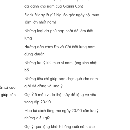
da dành cho nam của Gianni Conti
Black Friday là gì? Nguồn gốc ngày hội mua
sắm lớn nhất năm!
Những loại da phù hợp nhất để làm thắt
lưng
Hướng dẫn cách Đo và Cắt thắt lưng nam
đúng chuẩn
Những lưu ý khi mua ví nam tặng sinh nhật
bố
Những tiêu chí giúp bạn chọn quà cho nam
giới dễ dàng và ưng ý
ến sự cao
Gợi Ý 5 mẫu ví da thật này để tặng vợ yêu
 giúp sản
trong dịp 20/10
Mua túi xách tặng mẹ ngày 20/10 cần lưu ý
những điều gì?
Gợi ý quà tặng khách hàng cuối năm cho