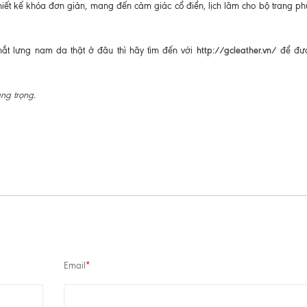
iết kế khóa đơn giản, mang đến cảm giác cổ điển, lịch lãm cho bộ trang phụ
http://gcleather.vn/
ắt lưng nam da thật ở đâu thì hãy tìm đến với
để đượ
ng trọng
.
Email
*