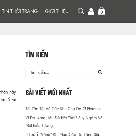
TIN THỜI TRANG
GIỚI THIỆU
0
Tìm Kiếm
Bài Viết Mới Nhất
 nhắn này.
và tốt và
Tất Tần Tật Về Các Khu Chợ Da Ở Florence
Ví Da Nam Liệu Đã Hết Thời? Suy Ngẫm Về
Một Biểu Tượng
5 Lưu Ý "Vàng" Khi Mua Cặp Da Tặng Sếp: