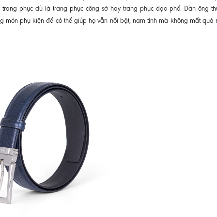
ọi trang phục dù là trang phục công sở hay trang phục dạo phố. Đàn ông t
ng món phụ kiện để có thể giúp họ vẫn nổi bật, nam tính mà không mất quá n