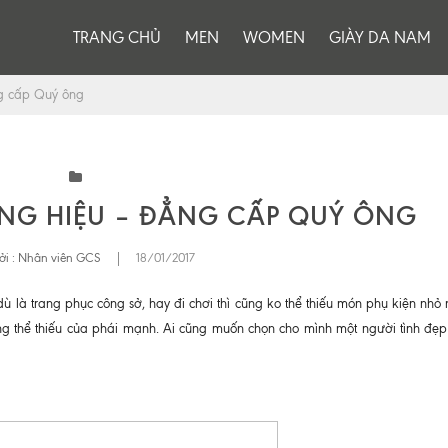
TRANG CHỦ
MEN
WOMEN
GIÀY DA NAM
ng cấp Quý ông
NG HIỆU – ĐẲNG CẤP QUÝ ÔNG
ởi :
Nhân viên GCS
|
18/01/2017
dù là trang phục công sở, hay đi chơi thì cũng ko thể thiếu món phụ kiện nhỏ
g thể thiếu của phái mạnh. Ai cũng muốn chọn cho mình một người tình đẹp 