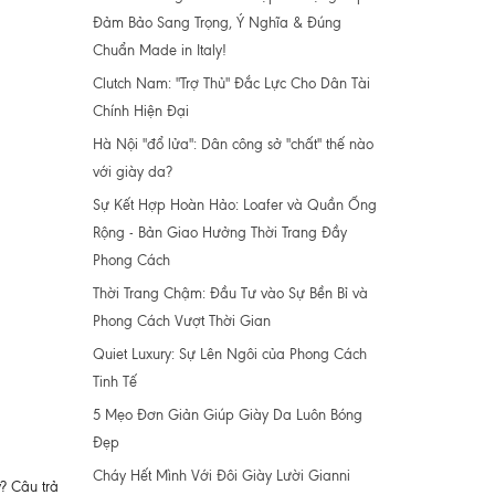
Đảm Bảo Sang Trọng, Ý Nghĩa & Đúng
Chuẩn Made in Italy!
Clutch Nam: "Trợ Thủ" Đắc Lực Cho Dân Tài
Chính Hiện Đại
Hà Nội "đổ lửa": Dân công sở "chất" thế nào
với giày da?
Sự Kết Hợp Hoàn Hảo: Loafer và Quần Ống
Rộng - Bản Giao Hưởng Thời Trang Đầy
Phong Cách
Thời Trang Chậm: Đầu Tư vào Sự Bền Bỉ và
Phong Cách Vượt Thời Gian
Quiet Luxury: Sự Lên Ngôi của Phong Cách
Tinh Tế
5 Mẹo Đơn Giản Giúp Giày Da Luôn Bóng
Đẹp
Cháy Hết Mình Với Đôi Giày Lười Gianni
y? Câu trả