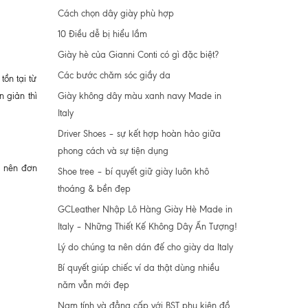
Cách chọn dây giày phù hợp
10 Điều dễ bị hiểu lầm
Giày hè của Gianni Conti có gì đặc biệt?
Các bước chăm sóc giầy da
tồn tại từ
Giày không dây màu xanh navy Made in
 giản thì
Italy
Driver Shoes – sự kết hợp hoàn hảo giữa
phong cách và sự tiện dụng
g nên đơn
Shoe tree – bí quyết giữ giày luôn khô
thoáng & bền đẹp
GCLeather Nhập Lô Hàng Giày Hè Made in
Italy – Những Thiết Kế Không Dây Ấn Tượng!
Lý do chúng ta nên dán đế cho giày da Italy
Bí quyết giúp chiếc ví da thật dùng nhiều
năm vẫn mới đẹp
Nam tính và đẳng cấp với BST phụ kiện đồ