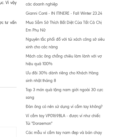
c. Vì vậy
các doanh nghiệp
Gianni Conti - IN ITINERE - Fall Winter 23.24
Mua Sắm Sở Thích Bất Diệt Của Tất Cả Chị
c tư vấn
Em Phụ Nữ
Nguyên tắc phối đồ với túi xách công sở siêu
xinh cho các nàng
Mách các ông chồng chiêu làm lành với vợ
hiệu quả 100%
Ưu đãi 30% dành riêng cho Khách Hàng
sinh nhật tháng 8
Top 3 món quà tặng nam giới ngoài 30 cực
sang
Đàn ông có nên sử dụng ví cầm tay không?
Ví cầm tay VP0169BLA - được ví như chiếc
Túi "Doraemon"
Các mẫu ví cầm tay nam đẹp và bán chạy