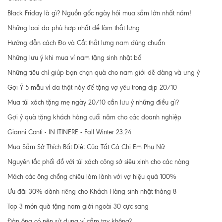
Black Friday là gì? Nguồn gốc ngày hội mua sắm lớn nhất năm!
Những loại da phù hợp nhất để làm thắt lưng
Hướng dẫn cách Đo và Cắt thắt lưng nam đúng chuẩn
Những lưu ý khi mua ví nam tặng sinh nhật bố
Những tiêu chí giúp bạn chọn quà cho nam giới dễ dàng và ưng ý
Gợi Ý 5 mẫu ví da thật này để tặng vợ yêu trong dịp 20/10
Mua túi xách tặng mẹ ngày 20/10 cần lưu ý những điều gì?
Gợi ý quà tặng khách hàng cuối năm cho các doanh nghiệp
Gianni Conti - IN ITINERE - Fall Winter 23.24
Mua Sắm Sở Thích Bất Diệt Của Tất Cả Chị Em Phụ Nữ
Nguyên tắc phối đồ với túi xách công sở siêu xinh cho các nàng
Mách các ông chồng chiêu làm lành với vợ hiệu quả 100%
Ưu đãi 30% dành riêng cho Khách Hàng sinh nhật tháng 8
Top 3 món quà tặng nam giới ngoài 30 cực sang
Đàn ông có nên sử dụng ví cầm tay không?