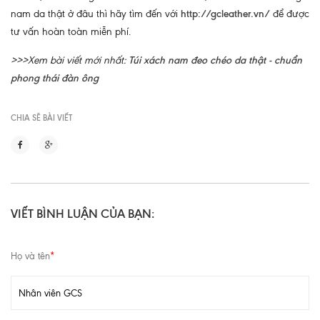
nam da thật ở đâu thì hãy tìm đến với
http://gcleather.vn/
để được
tư vấn hoàn toàn miễn phí.
>>>Xem bài viết mới nhất:
Túi xách nam đeo chéo da thật - chuẩn
phong thái đàn ông
CHIA SẼ BÀI VIẾT
VIẾT BÌNH LUẬN CỦA BẠN:
Họ và tên
*