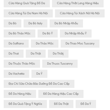
Cửa Hàng Quà Tặng Đồ Da
Cửa Hàng Thắt Lưng Hàng Hiệu
Cửa Hàng Túi Da Nam Hà Nội
Cửa Hàng Túi Xách Nữ Hà Nội
Da Bò
Da Bò Italy
Da Bò Nhập Khẩu
Da Bò Thảo Mộc
Da Bò Ý
Da Nhập Khẩu Ý
Da Saffiano
Da Thảo Mộc
Da Thao Moc Tuscany
Da That
Da Thật
Da Thâtj
Da Thuộc Thảo Mộc
Da Thuoc Tuscanny
Da Vachetta
Da Ý
Địa Chỉ Sữa Chữa Bão Dưỡng Đồ Da Cao Cấp
Đồ Da Hàng Hiệu
Đồ Da Hàng Hiệu Cao Cấp
Đồ Da Quà Tặng Ý Nghĩa
Đồ Da Thật
Đồ Da Ý