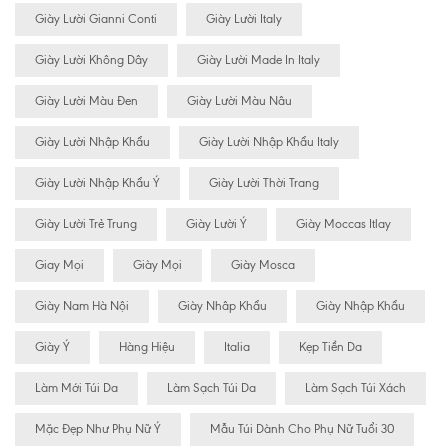
Giày Lười Gianni Conti
Giày Lười Italy
Giày Lười Không Dây
Giày Lười Made In Italy
Giày Lười Màu Đen
Giày Lười Màu Nâu
Giày Lười Nhập Khẩu
Giày Lười Nhập Khẩu Italy
Giày Lười Nhập Khẩu Ý
Giày Lười Thời Trang
Giày Lười Trẻ Trung
Giày Lười Ý
Giày Moccas Itlay
Giay Mọi
Giày Mọi
Giày Mosca
Giày Nam Hà Nội
Giày Nhâp Khẩu
Giày Nhập Khẩu
Giày Ý
Hàng Hiệu
Italia
Kẹp Tiền Da
Làm Mới Túi Da
Làm Sạch Túi Da
Làm Sạch Túi Xách
Mặc Đẹp Như Phụ Nữ Ý
Mẫu Túi Dành Cho Phụ Nữ Tuổi 30