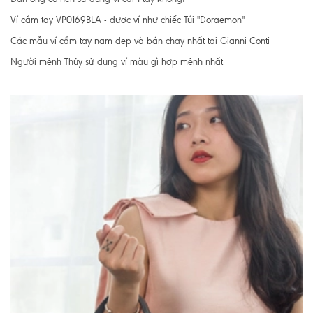
Ví cầm tay VP0169BLA - được ví như chiếc Túi "Doraemon"
Các mẫu ví cầm tay nam đẹp và bán chạy nhất tại Gianni Conti
Người mệnh Thủy sử dụng ví màu gì hợp mệnh nhất