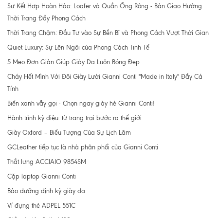
Sự Kết Hợp Hoàn Hảo: Loafer và Quần Ống Rộng - Bản Giao Hưởng
Thời Trang Đầy Phong Cách
Thời Trang Chậm: Đầu Tư vào Sự Bền Bỉ và Phong Cách Vượt Thời Gian
Quiet Luxury: Sự Lên Ngôi của Phong Cách Tinh Tế
5 Mẹo Đơn Giản Giúp Giày Da Luôn Bóng Đẹp
Cháy Hết Mình Với Đôi Giày Lười Gianni Conti "Made in Italy" Đầy Cá
Tính
Biển xanh vẫy gọi - Chọn ngay giày hè Gianni Conti!
Hành trình kỳ diệu: từ trang trại bước ra thế giới
Giày Oxford – Biểu Tượng Của Sự Lịch Lãm
GCLeather tiếp tục là nhà phân phối của Gianni Conti
Thắt lưng ACCIAIO 9854SM
Cặp laptop Gianni Conti
Bảo dưỡng định kỳ giày da
Ví đựng thẻ ADPEL 551C