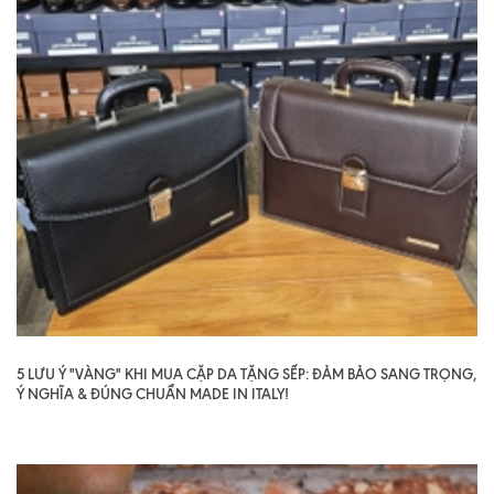
5 LƯU Ý "VÀNG" KHI MUA CẶP DA TẶNG SẾP: ĐẢM BẢO SANG TRỌNG,
Ý NGHĨA & ĐÚNG CHUẨN MADE IN ITALY!