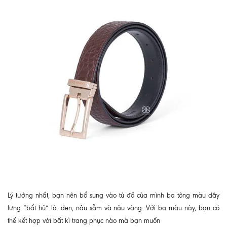
Lý tưởng nhất, bạn nên bổ sung vào tủ đồ của mình ba tông màu dây
lưng “bất hủ” là: đen, nâu sẫm và nâu vàng. Với ba màu này, bạn có
thể kết hợp với bất kì trang phục nào mà bạn muốn