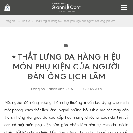
0
Trang chủ
Tin tức
Thắt lưng da hàng hiệu món phụ kiện của người đàn ông lịch lãm
THẮT LƯNG DA HÀNG HIỆU
MÓN PHỤ KIỆN CỦA NGƯỜI
ĐÀN ÔNG LỊCH LÃM
Đăng bởi :
Nhân viên GCS
|
08/12/2016
Một người đàn ông trưởng thành họ thường muốn tạo dựng cho mình
một phong cách thật lịch lãm. Ngoài những bộ suit được cắt may cẩn
thận, những đôi giày da cao cấp hay những chiếc túi xách da thật thì
còn có một món phụ kiện nữa góp phần làm nên sự chỉn chu đó là
thắt lưng hàng hiệu
.
chiếc
Đàn ông trưởng thành họ cho rằng một chiếc