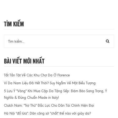
Tìm Kiếm
Bài Viết Mới Nhất
Tất Tần Tật Về Các Khu Chợ Da Ở Florence
Ví Da Nam Liệu Đã Hết Thời? Suy Ngẫm Về Một Biểu Tượng
5 Lưu Ý "Vàng" Khi Mua Cặp Da Tặng Sếp: Đảm Bảo Sang Trọng, Ý
Nghĩa & Đúng Chuẩn Made in Italy!
Clutch Nam: "Trợ Thủ" Đắc Lực Cho Dân Tài Chính Hiện Đại
Hà Nội "đổ lửa": Dân công sở "chất" thế nào với giày da?