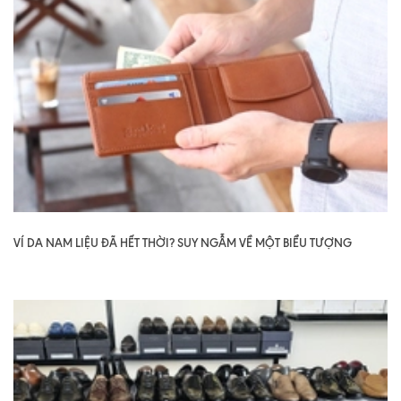
VÍ DA NAM LIỆU ĐÃ HẾT THỜI? SUY NGẪM VỀ MỘT BIỂU TƯỢNG