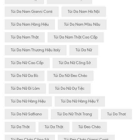
Túi Da Nam Gianni Conti
Túi Da Nam Hà Nội
Túi Da Nam Hàng Hiệu
Túi Da Nam Màu Nâu
Túi Da Nam Thật
Túi Da Nam Thật Cao Cấp
Túi Da Nam Thương Hiệu Italy
Túi Da Nữ
Túi Da Nữ Cao Cấp
Túi Da Nữ Công Sở
Túi Da Nữ Da Bò
Túi Da Nữ Đeo Chéo
Túi Da Nữ Đi Làm
Túi Da Nữ Dự Tiệc
Túi Da Nữ Hàng Hiệu
Túi Da Nữ Hàng Hiệu Ý
Túi Da Nữ Saffiano
Túi Da Nữ Thời Trang
Tui Da That
Túi Da Thât
Túi Da Thật
Túi Đeo Chéo
Túi Đeo Chéo Công Sở
Túi Đeo Chéo Gianni Conti