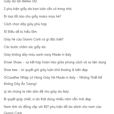
Giầy da lộn Bellesi 130
2 phụ kiện giầy da bạn luôn cần có trong nhà
Đi loại tất nào cho giầy moka mùa hè?
Cách chọn dây giày phù hợp
10 Điều dễ bị hiểu lầm
Giày hè của Gianni Conti có gì đặc biệt?
Các bước chăm sóc giầy da
Giày không dây màu xanh navy Made in Italy
Driver Shoes – sự kết hợp hoàn hảo giữa phong cách và sự tiện dụng
Shoe tree – bí quyết giữ giày luôn khô thoáng & bền đẹp
GCLeather Nhập Lô Hàng Giày Hè Made in Italy – Những Thiết Kế
Không Dây Ấn Tượng!
Lý do chúng ta nên dán đế cho giày da Italy
Bí quyết giúp chiếc ví da thật dùng nhiều năm vẫn mới đẹp
Nam tính và đẳng cấp với BST phụ kiện đồ da dành cho nam của
Gianni Conti