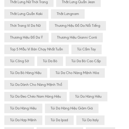
Thắt Lưng Nữ Thời Trang
Thắt Lưng Quần Jean
Thắt Lưng Quần Kaki
Thắt Lưngnam
Thời Trang Ví Da Nữ
Thương Hiệu Đồ Da Nổi Tiếng
Thương Hiệu Đồ Da Ý
Thương Hiệu Gianni Conti
Top 5 Mẫu Ví Bán Chạy Nhất Tuần
Túi Cầm Tay
Túi Công Sở
Túi Da Bò
Túi Da Bò Cao Cấp
Túi Da Bò Hàng Hiệu
Túi Da Cho Nàng Mệnh Hỏa
Túi Da Dành Cho Nàng Mệnh Thổ
Túi Da Đeo Chéo Nam Hàng Hiệu
Túi Da Hàng Hiêu
Túi Da Hàng Hiệu
Túi Da Hàng Hiệu Giảm Giá
Túi Da Hợp Mệnh
Túi Da Ipad
Túi Da Italy