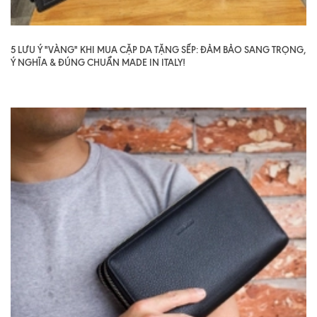
5 LƯU Ý "VÀNG" KHI MUA CẶP DA TẶNG SẾP: ĐẢM BẢO SANG TRỌNG,
Ý NGHĨA & ĐÚNG CHUẨN MADE IN ITALY!