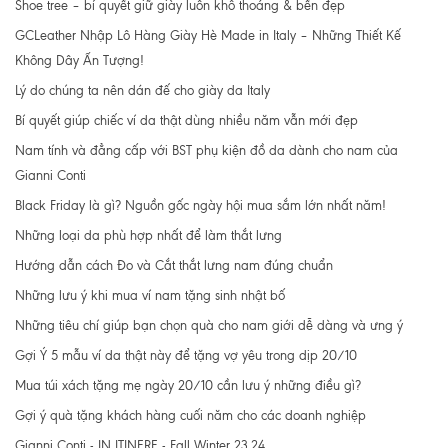
Shoe tree – bí quyết giữ giày luôn khô thoáng & bền đẹp
GCLeather Nhập Lô Hàng Giày Hè Made in Italy – Những Thiết Kế
Không Dây Ấn Tượng!
Lý do chúng ta nên dán đế cho giày da Italy
Bí quyết giúp chiếc ví da thật dùng nhiều năm vẫn mới đẹp
Nam tính và đẳng cấp với BST phụ kiện đồ da dành cho nam của
Gianni Conti
Black Friday là gì? Nguồn gốc ngày hội mua sắm lớn nhất năm!
Những loại da phù hợp nhất để làm thắt lưng
Hướng dẫn cách Đo và Cắt thắt lưng nam đúng chuẩn
Những lưu ý khi mua ví nam tặng sinh nhật bố
Những tiêu chí giúp bạn chọn quà cho nam giới dễ dàng và ưng ý
Gợi Ý 5 mẫu ví da thật này để tặng vợ yêu trong dịp 20/10
Mua túi xách tặng mẹ ngày 20/10 cần lưu ý những điều gì?
Gợi ý quà tặng khách hàng cuối năm cho các doanh nghiệp
Gianni Conti - IN ITINERE - Fall Winter 23.24