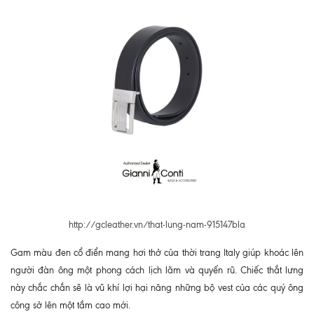
http://gcleather.vn/that-lung-nam-915147bla
Gam màu đen cổ điển mang hơi thở của thời trang Italy giúp khoác lên
người đàn ông một phong cách lịch lãm và quyến rũ. Chiếc thắt lưng
này chắc chắn sẽ là vũ khí lợi hại nâng những bộ vest của các quý ông
công sở lên một tầm cao mới.