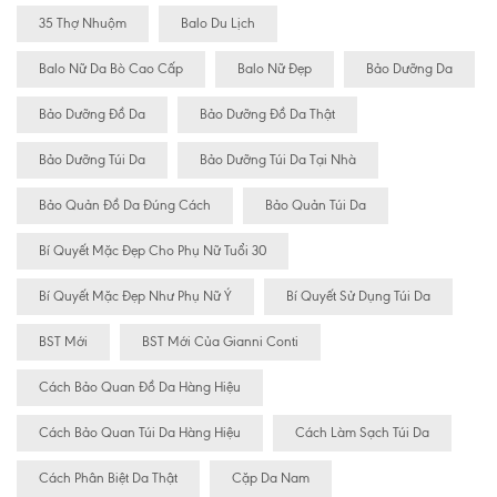
35 Thợ Nhuộm
Balo Du Lịch
Balo Nữ Da Bò Cao Cấp
Balo Nữ Đẹp
Bảo Dưỡng Da
Bảo Dưỡng Đồ Da
Bảo Dưỡng Đồ Da Thật
Bảo Dưỡng Túi Da
Bảo Dưỡng Túi Da Tại Nhà
Bảo Quản Đồ Da Đúng Cách
Bảo Quản Túi Da
Bí Quyết Mặc Đẹp Cho Phụ Nữ Tuổi 30
Bí Quyết Mặc Đẹp Như Phụ Nữ Ý
Bí Quyết Sử Dụng Túi Da
BST Mới
BST Mới Của Gianni Conti
Cách Bảo Quan Đồ Da Hàng Hiệu
Cách Bảo Quan Túi Da Hàng Hiệu
Cách Làm Sạch Túi Da
Cách Phân Biệt Da Thật
Cặp Da Nam