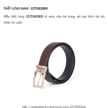
THẮT LƯNG NAM - 3275382BRB
3275382BRB
Mẫu thắt lưng
có màu nâu trẻ trung với tạo hình da bò
nhăn lôi cuốn.
http://gcleather.vn/that-lung-nam-3275382brb