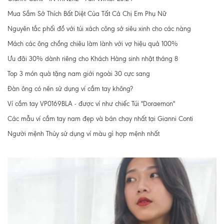
Mua Sắm Sở Thích Bất Diệt Của Tất Cả Chị Em Phụ Nữ
Nguyên tắc phối đồ với túi xách công sở siêu xinh cho các nàng
Mách các ông chồng chiêu làm lành với vợ hiệu quả 100%
Ưu đãi 30% dành riêng cho Khách Hàng sinh nhật tháng 8
Top 3 món quà tặng nam giới ngoài 30 cực sang
Đàn ông có nên sử dụng ví cầm tay không?
Ví cầm tay VP0169BLA - được ví như chiếc Túi "Doraemon"
Các mẫu ví cầm tay nam đẹp và bán chạy nhất tại Gianni Conti
Người mệnh Thủy sử dụng ví màu gì hợp mệnh nhất