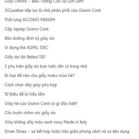
Giày Oxford – Biểu Tượng Của Sự Lịch Lãm
GCLeather tiếp tục là nhà phân phối của Gianni Conti
Thắt lưng ACCIAIO 9854SM
Cặp laptop Gianni Conti
Bảo dưỡng định kỳ giày da
Ví đựng thẻ ADPEL 551C
Giầy da lộn Bellesi 130
2 phụ kiện giầy da bạn luôn cần có trong nhà
Đi loại tất nào cho giầy moka mùa hè?
Cách chọn dây giày phù hợp
10 Điều dễ bị hiểu lầm
Giày hè của Gianni Conti có gì đặc biệt?
Các bước chăm sóc giầy da
Giày không dây màu xanh navy Made in Italy
Driver Shoes – sự kết hợp hoàn hảo giữa phong cách và sự tiện dụng