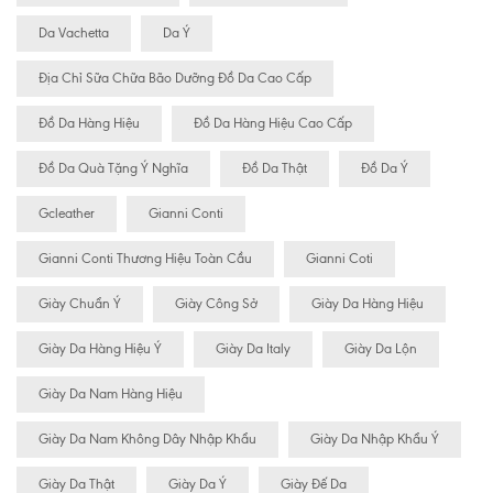
Da Vachetta
Da Ý
Địa Chỉ Sữa Chữa Bão Dưỡng Đồ Da Cao Cấp
Đồ Da Hàng Hiệu
Đồ Da Hàng Hiệu Cao Cấp
Đồ Da Quà Tặng Ý Nghĩa
Đồ Da Thật
Đồ Da Ý
Gcleather
Gianni Conti
Gianni Conti Thương Hiệu Toàn Cầu
Gianni Coti
Giày Chuẩn Ý
Giày Công Sở
Giày Da Hàng Hiệu
Giày Da Hàng Hiệu Ý
Giày Da Italy
Giày Da Lộn
Giày Da Nam Hàng Hiệu
Giày Da Nam Không Dây Nhập Khẩu
Giày Da Nhập Khẩu Ý
Giày Da Thật
Giày Da Ý
Giày Đế Da