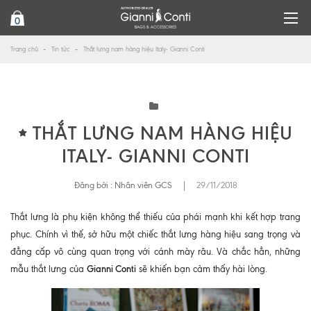
0
Trang chủ
Tin tức
Thắt lưng nam hàng hiệu Italy- Gianni Conti
THẮT LƯNG NAM HÀNG HIỆU
ITALY- GIANNI CONTI
Đăng bởi :
Nhân viên GCS
|
29/11/2018
Thắt lưng là phụ kiện không thể thiếu của phái mạnh khi kết hợp trang
phục. Chính vì thế, sở hữu một chiếc thắt lưng hàng hiệu sang trọng và
đẳng cấp vô cùng quan trọng với cánh mày râu. Và chắc hẳn, những
Gianni Conti
mẫu thắt lưng của
sẽ khiến bạn cảm thấy hài lòng.