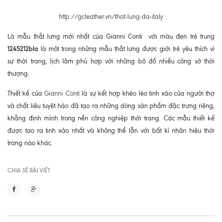
http://gcleather.vn/that-lung-da-italy
Là mẫu thắt lưng mới nhất của Gianni Conti với màu đen trẻ trung
1245212bla
là một trong những mẫu thắt lưng được giới trẻ yêu thích vì
sự thời trang, lịch lãm phù hợp với những bộ đồ nhiều công sở thời
thượng.
Thiết kế của
Gianni Conti
là sự kết hợp khéo léo tinh xảo của người thợ
và chất liệu tuyệt hảo đã tạo ra những dòng sản phẩm đặc trưng riêng,
khẳng định mình trong nền công nghiệp thời trang. Các mẫu thiết kế
được tạo ra tinh xảo nhất và không thể lẫn với bất kì nhãn hiệu thời
trang nào khác.
CHIA SẼ BÀI VIẾT