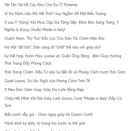
Tất Tần Tật Về Các Khu Chợ Da Ở Florence
Ví Da Nam Liệu Đã Hết Thời? Suy Ngẫm Về Một Biểu Tượng
5 Lưu Ý "Vàng" Khi Mua Cặp Da Tặng Sếp: Đảm Bảo Sang Trọng, Ý
Nghĩa & Đúng Chuẩn Made in Italy!
Clutch Nam: "Trợ Thủ" Đắc Lực Cho Dân Tài Chính Hiện Đại
Hà Nội "đổ lửa": Dân công sở "chất" thế nào với giày da?
Sự Kết Hợp Hoàn Hảo: Loafer và Quần Ống Rộng - Bản Giao Hưởng
Thời Trang Đầy Phong Cách
Thời Trang Chậm: Đầu Tư vào Sự Bền Bỉ và Phong Cách Vượt Thời Gian
Quiet Luxury: Sự Lên Ngôi của Phong Cách Tinh Tế
5 Mẹo Đơn Giản Giúp Giày Da Luôn Bóng Đẹp
Cháy Hết Mình Với Đôi Giày Lười Gianni Conti "Made in Italy" Đầy Cá
Tính
Biển xanh vẫy gọi - Chọn ngay giày hè Gianni Conti!
Hành trình kỳ diệu: từ trang trại bước ra thế giới