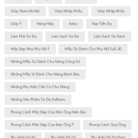
Giày Nam Hà Nội
Giày Nhâp Khẩu
Giày Nhập Khẩu
Giày Ý
Hàng Hiệu
Italia
Kẹp Tiền Da
Làm Mới Túi Da
Làm Sạch Túi Da
Làm Sạch Túi Xách
Mặc Đẹp Như Phụ Nữ Ý
Mẫu Túi Dành Cho Phụ Nữ Tuổi 30
Những Mẫu Túi Dành Cho Nàng Công Sở
Những Mẫu Ví Dành Cho Nàng Bánh Bèo
Những Phụ Kiện Cần Có Cho Nàng
Những Sản Phẩm Túi Da Saffiano
Phong Cách Mặc Đẹp Của Đàn Ông Hiện Đại
Phong Cách Mặc Đẹp Của Đàn Ông Ý
Phong Cách Quý Ông
Phụ Kiện Da Bò
Phụ Kiện Đồ Da
Phụ Kiện Đồ Da Nam