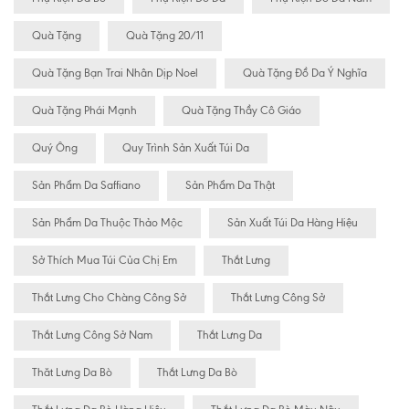
Quà Tặng
Quà Tặng 20/11
Quà Tặng Bạn Trai Nhân Dịp Noel
Quà Tặng Đồ Da Ý Nghĩa
Quà Tặng Phái Mạnh
Quà Tặng Thầy Cô Giáo
Quý Ông
Quy Trình Sản Xuất Túi Da
Sản Phẩm Da Saffiano
Sản Phẩm Da Thật
Sản Phẩm Da Thuộc Thảo Mộc
Sản Xuất Túi Da Hàng Hiệu
Sở Thích Mua Túi Của Chị Em
Thắt Lưng
Thắt Lưng Cho Chàng Công Sở
Thắt Lưng Công Sở
Thắt Lưng Công Sở Nam
Thắt Lưng Da
Thăt Lưng Da Bò
Thắt Lưng Da Bò