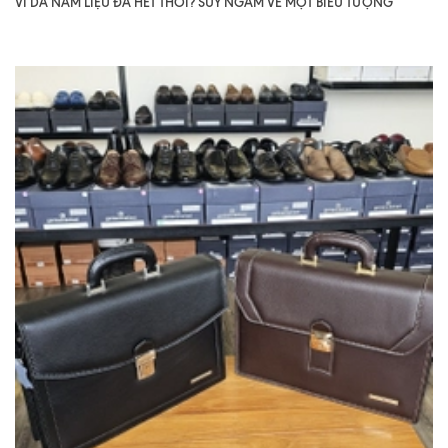
VÍ DA NAM LIỆU ĐÃ HẾT THỜI? SUY NGẪM VỀ MỘT BIỂU TƯỢNG