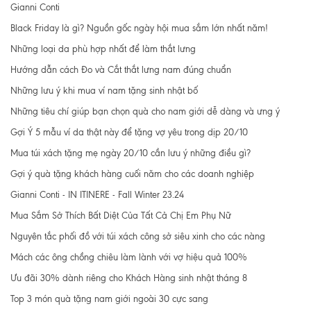
Gianni Conti
Black Friday là gì? Nguồn gốc ngày hội mua sắm lớn nhất năm!
Những loại da phù hợp nhất để làm thắt lưng
Hướng dẫn cách Đo và Cắt thắt lưng nam đúng chuẩn
Những lưu ý khi mua ví nam tặng sinh nhật bố
Những tiêu chí giúp bạn chọn quà cho nam giới dễ dàng và ưng ý
Gợi Ý 5 mẫu ví da thật này để tặng vợ yêu trong dịp 20/10
Mua túi xách tặng mẹ ngày 20/10 cần lưu ý những điều gì?
Gợi ý quà tặng khách hàng cuối năm cho các doanh nghiệp
Gianni Conti - IN ITINERE - Fall Winter 23.24
Mua Sắm Sở Thích Bất Diệt Của Tất Cả Chị Em Phụ Nữ
Nguyên tắc phối đồ với túi xách công sở siêu xinh cho các nàng
Mách các ông chồng chiêu làm lành với vợ hiệu quả 100%
Ưu đãi 30% dành riêng cho Khách Hàng sinh nhật tháng 8
Top 3 món quà tặng nam giới ngoài 30 cực sang