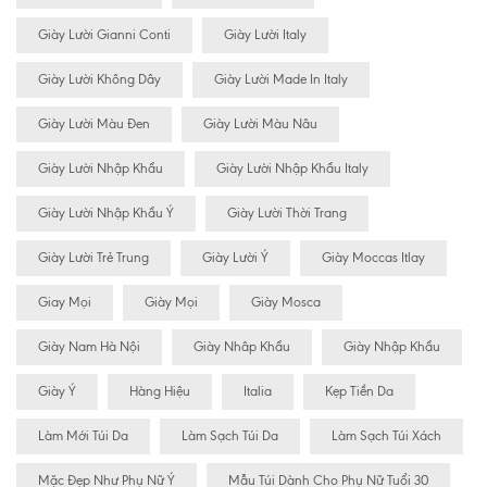
Giày Lười Gianni Conti
Giày Lười Italy
Giày Lười Không Dây
Giày Lười Made In Italy
Giày Lười Màu Đen
Giày Lười Màu Nâu
Giày Lười Nhập Khẩu
Giày Lười Nhập Khẩu Italy
Giày Lười Nhập Khẩu Ý
Giày Lười Thời Trang
Giày Lười Trẻ Trung
Giày Lười Ý
Giày Moccas Itlay
Giay Mọi
Giày Mọi
Giày Mosca
Giày Nam Hà Nội
Giày Nhâp Khẩu
Giày Nhập Khẩu
Giày Ý
Hàng Hiệu
Italia
Kẹp Tiền Da
Làm Mới Túi Da
Làm Sạch Túi Da
Làm Sạch Túi Xách
Mặc Đẹp Như Phụ Nữ Ý
Mẫu Túi Dành Cho Phụ Nữ Tuổi 30