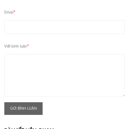
Email
*
Viết bình luận
*
GỬI BÌNH LUẬN