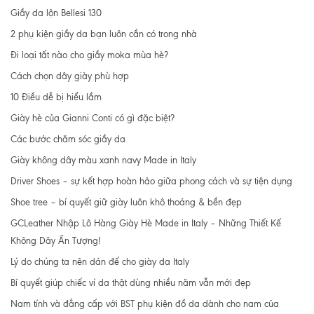
Giầy da lộn Bellesi 130
2 phụ kiện giầy da bạn luôn cần có trong nhà
Đi loại tất nào cho giầy moka mùa hè?
Cách chọn dây giày phù hợp
10 Điều dễ bị hiểu lầm
Giày hè của Gianni Conti có gì đặc biệt?
Các bước chăm sóc giầy da
Giày không dây màu xanh navy Made in Italy
Driver Shoes – sự kết hợp hoàn hảo giữa phong cách và sự tiện dụng
Shoe tree – bí quyết giữ giày luôn khô thoáng & bền đẹp
GCLeather Nhập Lô Hàng Giày Hè Made in Italy – Những Thiết Kế
Không Dây Ấn Tượng!
Lý do chúng ta nên dán đế cho giày da Italy
Bí quyết giúp chiếc ví da thật dùng nhiều năm vẫn mới đẹp
Nam tính và đẳng cấp với BST phụ kiện đồ da dành cho nam của