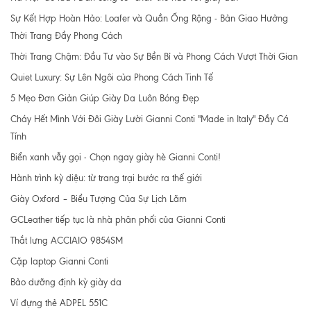
Sự Kết Hợp Hoàn Hảo: Loafer và Quần Ống Rộng - Bản Giao Hưởng
Thời Trang Đầy Phong Cách
Thời Trang Chậm: Đầu Tư vào Sự Bền Bỉ và Phong Cách Vượt Thời Gian
Quiet Luxury: Sự Lên Ngôi của Phong Cách Tinh Tế
5 Mẹo Đơn Giản Giúp Giày Da Luôn Bóng Đẹp
Cháy Hết Mình Với Đôi Giày Lười Gianni Conti "Made in Italy" Đầy Cá
Tính
Biển xanh vẫy gọi - Chọn ngay giày hè Gianni Conti!
Hành trình kỳ diệu: từ trang trại bước ra thế giới
Giày Oxford – Biểu Tượng Của Sự Lịch Lãm
GCLeather tiếp tục là nhà phân phối của Gianni Conti
Thắt lưng ACCIAIO 9854SM
Cặp laptop Gianni Conti
Bảo dưỡng định kỳ giày da
Ví đựng thẻ ADPEL 551C