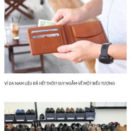
VÍ DA NAM LIỆU ĐÃ HẾT THỜI? SUY NGẪM VỀ MỘT BIỂU TƯỢNG