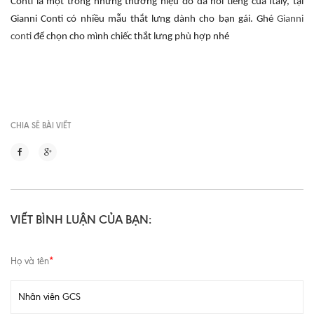
Conti là một trong những thương hiệu đồ da nổi tiếng của Italy, tại
Gianni Conti có nhiều mẫu thắt lưng dành cho bạn gái. Ghé
Gianni
conti
để chọn cho mình chiếc thắt lưng phù hợp nhé
CHIA SẼ BÀI VIẾT
VIẾT BÌNH LUẬN CỦA BẠN:
Họ và tên
*