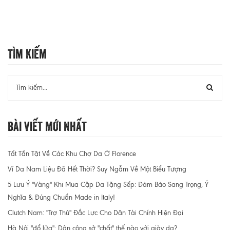
Tìm Kiếm
Bài Viết Mới Nhất
Tất Tần Tật Về Các Khu Chợ Da Ở Florence
Ví Da Nam Liệu Đã Hết Thời? Suy Ngẫm Về Một Biểu Tượng
5 Lưu Ý "Vàng" Khi Mua Cặp Da Tặng Sếp: Đảm Bảo Sang Trọng, Ý
Nghĩa & Đúng Chuẩn Made in Italy!
Clutch Nam: "Trợ Thủ" Đắc Lực Cho Dân Tài Chính Hiện Đại
Hà Nội "đổ lửa": Dân công sở "chất" thế nào với giày da?