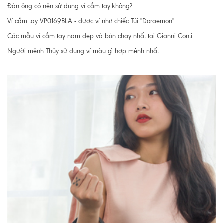
Đàn ông có nên sử dụng ví cầm tay không?
Ví cầm tay VP0169BLA - được ví như chiếc Túi "Doraemon"
Các mẫu ví cầm tay nam đẹp và bán chạy nhất tại Gianni Conti
Người mệnh Thủy sử dụng ví màu gì hợp mệnh nhất