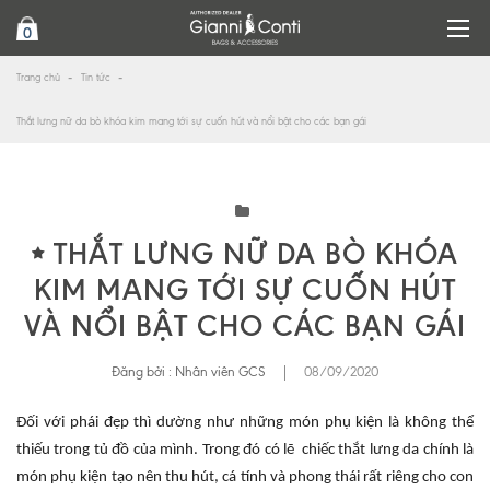
0
Trang chủ
Tin tức
Thắt lưng nữ da bò khóa kim mang tới sự cuốn hút và nổi bật cho các bạn gái
THẮT LƯNG NỮ DA BÒ KHÓA
KIM MANG TỚI SỰ CUỐN HÚT
VÀ NỔI BẬT CHO CÁC BẠN GÁI
Đăng bởi :
Nhân viên GCS
|
08/09/2020
Đối với phái đẹp thì dường như những món phụ kiện là không thể
thiếu trong tủ đồ của mình. Trong đó có lẽ chiếc thắt lưng da chính là
món phụ kiện tạo nên thu hút, cá tính và phong thái rất riêng cho con