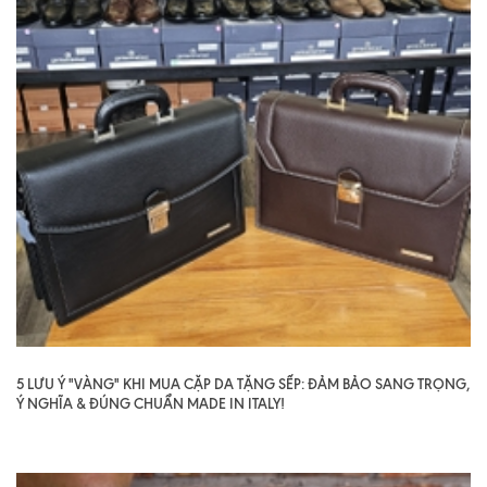
5 LƯU Ý "VÀNG" KHI MUA CẶP DA TẶNG SẾP: ĐẢM BẢO SANG TRỌNG,
Ý NGHĨA & ĐÚNG CHUẨN MADE IN ITALY!