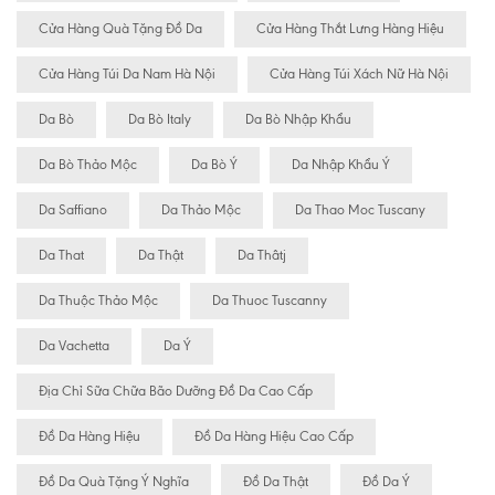
Cửa Hàng Quà Tặng Đồ Da
Cửa Hàng Thắt Lưng Hàng Hiệu
Cửa Hàng Túi Da Nam Hà Nội
Cửa Hàng Túi Xách Nữ Hà Nội
Da Bò
Da Bò Italy
Da Bò Nhập Khẩu
Da Bò Thảo Mộc
Da Bò Ý
Da Nhập Khẩu Ý
Da Saffiano
Da Thảo Mộc
Da Thao Moc Tuscany
Da That
Da Thật
Da Thâtj
Da Thuộc Thảo Mộc
Da Thuoc Tuscanny
Da Vachetta
Da Ý
Địa Chỉ Sữa Chữa Bão Dưỡng Đồ Da Cao Cấp
Đồ Da Hàng Hiệu
Đồ Da Hàng Hiệu Cao Cấp
Đồ Da Quà Tặng Ý Nghĩa
Đồ Da Thật
Đồ Da Ý