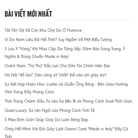
Bài Viết Mới Nhất
Tất Tần Tật Về Các Khu Chợ Da Ở Florence
Ví Da Nam Liệu Đã Hết Thời? Suy Ngẫm Về Một Biểu Tượng
5 Lưu Ý "Vàng" Khi Mua Cặp Da Tặng Sếp: Đảm Bảo Sang Trọng, Ý
Nghĩa & Đúng Chuẩn Made in Italy!
Clutch Nam: "Trợ Thủ" Đắc Lực Cho Dân Tài Chính Hiện Đại
Hà Nội "đổ lửa": Dân công sở "chất" thế nào với giày da?
Sự Kết Hợp Hoàn Hảo: Loafer và Quần Ống Rộng - Bản Giao Hưởng
Thời Trang Đầy Phong Cách
Thời Trang Chậm: Đầu Tư vào Sự Bền Bỉ và Phong Cách Vượt Thời Gian
Quiet Luxury: Sự Lên Ngôi của Phong Cách Tinh Tế
5 Mẹo Đơn Giản Giúp Giày Da Luôn Bóng Đẹp
Cháy Hết Mình Với Đôi Giày Lười Gianni Conti "Made in Italy" Đầy Cá
Tính