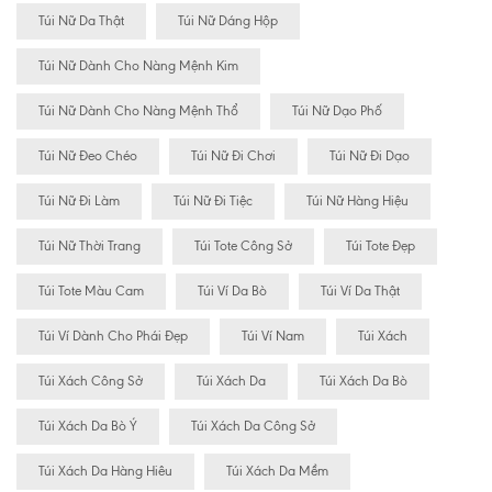
Túi Nữ Da Thật
Túi Nữ Dáng Hộp
Túi Nữ Dành Cho Nàng Mệnh Kim
Túi Nữ Dành Cho Nàng Mệnh Thổ
Túi Nữ Dạo Phố
Túi Nữ Đeo Chéo
Túi Nữ Đi Chơi
Túi Nữ Đi Dạo
Túi Nữ Đi Làm
Túi Nữ Đi Tiệc
Túi Nữ Hàng Hiệu
Túi Nữ Thời Trang
Túi Tote Công Sở
Túi Tote Đẹp
Túi Tote Màu Cam
Túi Ví Da Bò
Túi Ví Da Thật
Túi Ví Dành Cho Phái Đẹp
Túi Ví Nam
Túi Xách
Túi Xách Công Sở
Túi Xách Da
Túi Xách Da Bò
Túi Xách Da Bò Ý
Túi Xách Da Công Sở
Túi Xách Da Hàng Hiêu
Túi Xách Da Mềm