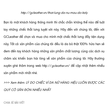
http://gcleather.vn/that-lung-da-nu-mau-do-italy
Bạn là một khách hàng thông minh thì chắc chắn không thể nào để tuột
tay những chiếc thắt lưng tuyệt vời này. Hãy đến với chúng tôi, đến với
GCLeather để chọn và mua cho mình một chiếc thắt lưng đầy tiện dụng
này. Tất cả sản phẩm của chúng tôi đều là da bò thật 100% hứa hẹn sẽ
đem đến tay khách hàng những sản phẩm chất lượng cùng các dịch vụ
chăm sóc khiến bạn hài lòng về sản phẩm của chúng tôi. Hãy thường
xuyên ghé thăm trang web http://
gcleather.vn
/ để cập nhật thêm nhiều
sản phẩm mới nhất nhé.
>>> Xem thêm:
LÝ DO CHIẾC VÍ DA NỮ HÀNG HIỆU LUÔN ĐƯỢC CÁC
QUÝ CÔ SĂN ĐÓN NHIỀU NHẤT
CHIA SẼ BÀI VIẾT