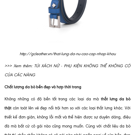
http://gcleather.vn/that-lung-da-nu-cao-cap-nhap-khau
>>> Xem thêm:
TÚI XÁCH NỮ - PHỤ KIỆN KHÔNG THỂ KHÔNG CÓ
CỦA CÁC NÀNG
Chất lượng da bò bền đẹp và hợp thời trang
thắt lưng da bò
Không những có độ bền tốt trong các loại da mà
thật
còn toát lên vẻ đẹp nổi trội hơn so với các loại thắt lưng khác. Với
thiết kế đơn giản, không lỗi mốt và thể hiện được sự duyên dáng, điệu
đà mà bất cứ cô gái nào cũng mong muốn. Cùng với chất liệu da bò