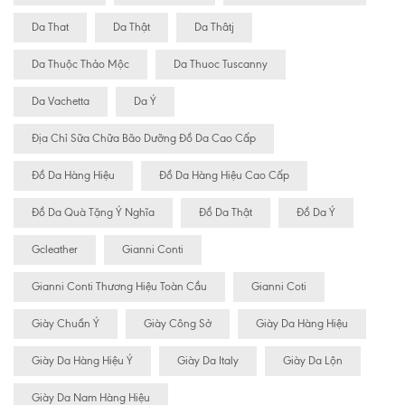
Da That
Da Thật
Da Thâtj
Da Thuộc Thảo Mộc
Da Thuoc Tuscanny
Da Vachetta
Da Ý
Địa Chỉ Sữa Chữa Bão Dưỡng Đồ Da Cao Cấp
Đồ Da Hàng Hiệu
Đồ Da Hàng Hiệu Cao Cấp
Đồ Da Quà Tặng Ý Nghĩa
Đồ Da Thật
Đồ Da Ý
Gcleather
Gianni Conti
Gianni Conti Thương Hiệu Toàn Cầu
Gianni Coti
Giày Chuẩn Ý
Giày Công Sở
Giày Da Hàng Hiệu
Giày Da Hàng Hiệu Ý
Giày Da Italy
Giày Da Lộn
Giày Da Nam Hàng Hiệu