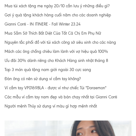
Mua túi xách tặng mẹ ngày 20/10 cần lưu ý những điều gì?
Gợi ý quà tặng khách hàng cuối năm cho các doanh nghiệp
Gianni Conti - IN ITINERE - Fall Winter 23.24
Mua Sắm Sở Thích Bất Diệt Của Tất Cả Chị Em Phụ Nữ
Nguyên tắc phối đồ với túi xách công sở siêu xinh cho các nàng
Mách các ông chồng chiêu làm lành với vợ hiệu quả 100%
Ưu đãi 30% dành riêng cho Khách Hàng sinh nhật tháng 8
Top 3 món quà tặng nam giới ngoài 30 cực sang
Đàn ông có nên sử dụng ví cầm tay không?
Ví cầm tay VP0169BLA - được ví như chiếc Túi "Doraemon"
Các mẫu ví cầm tay nam đẹp và bán chạy nhất tại Gianni Conti
Người mệnh Thủy sử dụng ví màu gì hợp mệnh nhất