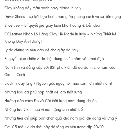
Giày không dây màu xanh navy Made in Italy
Driver Shoes – sự kết hợp hoàn hảo giữa phong cách và sự tiện dụng
Shoe tree – bí quyết giữ giày luôn khô thoáng & bền đẹp
GCLeather Nhập Lô Hàng Giày Hè Made in Italy – Những Thiết Kế
Không Dây Ấn Tượng!
Lý do chúng ta nên dán đế cho giày da Italy
Bí quyết giúp chiếc ví da thật dùng nhiều năm vẫn mới đẹp
Nam tính và đẳng cấp với BST phụ kiện đồ da dành cho nam của
Gianni Conti
Black Friday là gì? Nguồn gốc ngày hội mua sắm lớn nhất năm!
Những loại da phù hợp nhất để làm thắt lưng
Hướng dẫn cách Đo và Cắt thắt lưng nam đúng chuẩn
Những lưu ý khi mua ví nam tặng sinh nhật bố
Những tiêu chí giúp bạn chọn quà cho nam giới dễ dàng và ưng ý
Gợi Ý 5 mẫu ví da thật này để tặng vợ yêu trong dịp 20/10