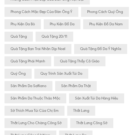
Phong Cách Mặc Đẹp Của Đàn Ông Ý
Phong Cách Quý Ông
Phụ Kiện Da Bò
Phụ Kiện Đồ Da
Phụ Kiện Đồ Da Nam
Quà Tặng
Quà Tặng 20/11
Quà Tặng Bạn Trai Nhân Dịp Noel
Quà Tặng Đồ Da Ý Nghĩa
Quà Tặng Phái Mạnh
Quà Tặng Thầy Cô Giáo
Quý Ông
Quy Trình Sản Xuất Túi Da
Sản Phẩm Da Saffiano
Sản Phẩm Da Thật
Sản Phẩm Da Thuộc Thảo Mộc
Sản Xuất Túi Da Hàng Hiệu
Sở Thích Mua Túi Của Chị Em
Thắt Lưng
Thắt Lưng Cho Chàng Công Sở
Thắt Lưng Công Sở