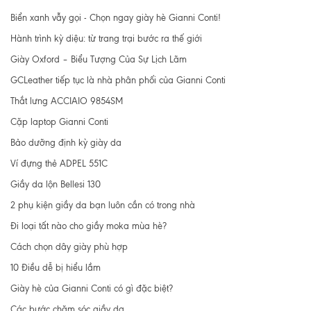
Biển xanh vẫy gọi - Chọn ngay giày hè Gianni Conti!
Hành trình kỳ diệu: từ trang trại bước ra thế giới
Giày Oxford – Biểu Tượng Của Sự Lịch Lãm
GCLeather tiếp tục là nhà phân phối của Gianni Conti
Thắt lưng ACCIAIO 9854SM
Cặp laptop Gianni Conti
Bảo dưỡng định kỳ giày da
Ví đựng thẻ ADPEL 551C
Giầy da lộn Bellesi 130
2 phụ kiện giầy da bạn luôn cần có trong nhà
Đi loại tất nào cho giầy moka mùa hè?
Cách chọn dây giày phù hợp
10 Điều dễ bị hiểu lầm
Giày hè của Gianni Conti có gì đặc biệt?
Các bước chăm sóc giầy da