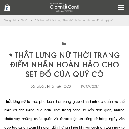
0
Trang chủ
Tin tức
Thắt lưng nữ thời trang điểm nhấn hoàn hảo cho set đồ của quý cô
THẮT LƯNG NỮ THỜI TRANG
ĐIỂM NHẤN HOÀN HẢO CHO
SET ĐỒ CỦA QUÝ CÔ
Đăng bởi :
Nhân viên GCS
|
19/09/2017
Thắt lưng nữ
là một phụ kiện thời trang giúp định hình áo quần và thể
hiện cá tính riêng của bạn. Thời trang công sở vốn đơn giản, những
chiếc váy, những chiếc quần vải được diện tới công sở hàng ngày vốn
đẹp tạo sự an toàn khi diện đồ nhưng nhiều khi với cách an toàn này sẽ