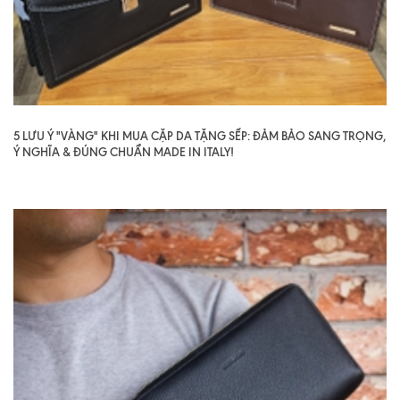
5 LƯU Ý "VÀNG" KHI MUA CẶP DA TẶNG SẾP: ĐẢM BẢO SANG TRỌNG,
Ý NGHĨA & ĐÚNG CHUẨN MADE IN ITALY!