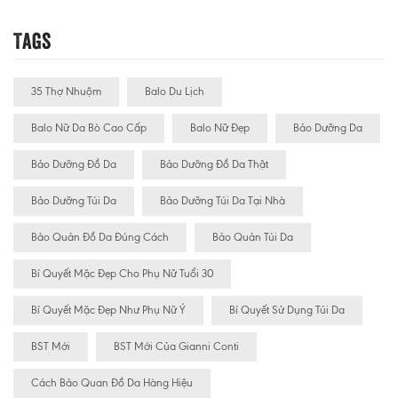
Tags
35 Thợ Nhuộm
Balo Du Lịch
Balo Nữ Da Bò Cao Cấp
Balo Nữ Đẹp
Bảo Dưỡng Da
Bảo Dưỡng Đồ Da
Bảo Dưỡng Đồ Da Thật
Bảo Dưỡng Túi Da
Bảo Dưỡng Túi Da Tại Nhà
Bảo Quản Đồ Da Đúng Cách
Bảo Quản Túi Da
Bí Quyết Mặc Đẹp Cho Phụ Nữ Tuổi 30
Bí Quyết Mặc Đẹp Như Phụ Nữ Ý
Bí Quyết Sử Dụng Túi Da
BST Mới
BST Mới Của Gianni Conti
Cách Bảo Quan Đồ Da Hàng Hiệu