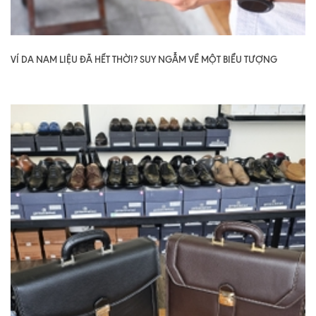
VÍ DA NAM LIỆU ĐÃ HẾT THỜI? SUY NGẪM VỀ MỘT BIỂU TƯỢNG