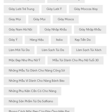
Giày Lười Trẻ Trung
Giày Lười Ý
Giày Moccas Itlay
Giay Mọi
Giày Mọi
Giày Mosca
Giày Nam Hà Nội
Giày Nhâp Khẩu
Giày Nhập Khẩu
Giày Ý
Hàng Hiệu
Italia
Kẹp Tiền Da
Làm Mới Túi Da
Làm Sạch Túi Da
Làm Sạch Túi Xách
Mặc Đẹp Như Phụ Nữ Ý
Mẫu Túi Dành Cho Phụ Nữ Tuổi 30
Những Mẫu Túi Dành Cho Nàng Công Sở
Những Mẫu Ví Dành Cho Nàng Bánh Bèo
Những Phụ Kiện Cần Có Cho Nàng
Những Sản Phẩm Túi Da Saffiano
Phong Cách Mặc Đẹp Của Đàn Ông Hiện Đại