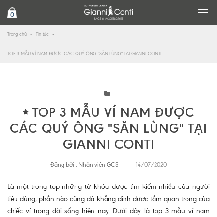
0
Trang chủ
Tin tức
TOP 3 MẪU VÍ NAM ĐƯỢC CÁC QUÝ ÔNG "SĂN LÙNG" TẠI GIANNI CONTI
TOP 3 MẪU VÍ NAM ĐƯỢC
CÁC QUÝ ÔNG "SĂN LÙNG" TẠI
GIANNI CONTI
Đăng bởi :
Nhân viên GCS
|
14/07/2020
Là một trong top những từ khóa được tìm kiếm nhiều của người
tiêu dùng, phần nào cũng đã khẳng định được tầm quan trọng của
chiếc ví trong đời sống hiện nay. Dưới đây là top 3 mẫu ví nam