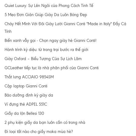
Quiet Luxury: Sự Lên Ngôi của Phong Cách Tinh Tế
5 Mẹo Đơn Giản Giúp Giày Da Luôn Bóng Đẹp
Cháy Hết Mình Với Đôi Giày Lười Gianni Conti "Made in Italy" Đầy Cá
Tính
Biển xanh vẫy gọi - Chọn ngay giày hè Gianni Conti!
Hành trình kỳ diệu: từ trang trại bước ra thế giới
Giày Oxford – Biểu Tượng Của Sự Lịch Lãm
GCLeather tiếp tục là nhà phân phối của Gianni Conti
Thắt lưng ACCIAIO 9854SM
Cặp laptop Gianni Conti
Bảo dưỡng định kỳ giày da
Ví đựng thẻ ADPEL 551C
Giầy da lộn Bellesi 130
2 phụ kiện giầy da bạn luôn cần có trong nhà
Đi loại tất nào cho giầy moka mùa hè?