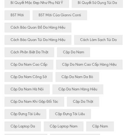
Bí Quyết Mặc Đẹp Như Phụ Nữ Ý
Bí Quyết Sử Dụng Túi Da
BST Mới
BST Mới Của Gianni Conti
Cách Bảo Quan Đồ Da Hàng Hiệu
Cách Bảo Quan Túi Da Hàng Hiệu
Cách Làm Sạch Túi Da
Cách Phân Biệt Da Thật
Cặp Da Nam
Cặp Da Nam Cao Cấp
Cặp Da Nam Cao Cấp Hàng Hiệu
Cặp Da Nam Công Sở
Cặp Da Nam Da Bò
Cặp Da Nam Hà Nội
Cặp Da Nam Hàng Hiệu
Cặp Da Nam Khi Gặp Đối Tác
Cặp Da Thật
Cặp Đựng Tài Liêu
Cặp Đựng Tài Liệu
Cặp Laptop Da
Cặp Laptop Nam
Cặp Nam