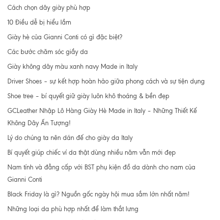
Cách chọn dây giày phù hợp
10 Điều dễ bị hiểu lầm
Giày hè của Gianni Conti có gì đặc biệt?
Các bước chăm sóc giầy da
Giày không dây màu xanh navy Made in Italy
Driver Shoes – sự kết hợp hoàn hảo giữa phong cách và sự tiện dụng
Shoe tree – bí quyết giữ giày luôn khô thoáng & bền đẹp
GCLeather Nhập Lô Hàng Giày Hè Made in Italy – Những Thiết Kế
Không Dây Ấn Tượng!
Lý do chúng ta nên dán đế cho giày da Italy
Bí quyết giúp chiếc ví da thật dùng nhiều năm vẫn mới đẹp
Nam tính và đẳng cấp với BST phụ kiện đồ da dành cho nam của
Gianni Conti
Black Friday là gì? Nguồn gốc ngày hội mua sắm lớn nhất năm!
Những loại da phù hợp nhất để làm thắt lưng