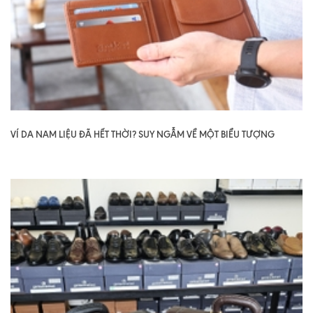
VÍ DA NAM LIỆU ĐÃ HẾT THỜI? SUY NGẪM VỀ MỘT BIỂU TƯỢNG