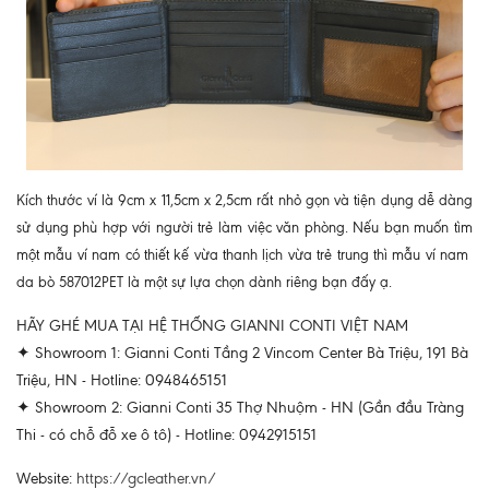
Kích thước ví là 9cm x 11,5cm x 2,5cm rất nhỏ gọn và tiện dụng dễ dàng
sử dụng phù hợp với người trẻ làm việc văn phòng. Nếu bạn muốn tìm
một mẫu ví nam có thiết kế vừa thanh lịch vừa trẻ trung thì mẫu ví nam
da bò 587012PET là một sự lựa chọn dành riêng bạn đấy ạ.
HÃY GHÉ MUA TẠI HỆ THỐNG GIANNI CONTI VIỆT NAM
✦ Showroom 1: Gianni Conti Tầng 2 Vincom Center Bà Triệu, 191 Bà
Triệu, HN - Hotline: 0948465151
✦ Showroom 2: Gianni Conti 35 Thợ Nhuộm - HN (Gần đầu Tràng
Thi - có chỗ đỗ xe ô tô) - Hotline: 0942915151
Website:
https://gcleather.vn/