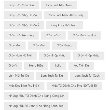
Giày Lười Màu Đen
Giày Lười Màu Nâu
Giày Lười Nhập Khẩu
Giày Lười Nhập Khẩu Italy
Giày Lười Nhập Khẩu Ý
Giày Lười Thời Trang
Giày Lười Trẻ Trung
Giày Lười Ý
Giày Moccas Itlay
Giay Mọi
Giày Mọi
Giày Mosca
Giày Nam Hà Nội
Giày Nhâp Khẩu
Giày Nhập Khẩu
Giày Ý
Hàng Hiệu
Italia
Kẹp Tiền Da
Làm Mới Túi Da
Làm Sạch Túi Da
Làm Sạch Túi Xách
Mặc Đẹp Như Phụ Nữ Ý
Mẫu Túi Dành Cho Phụ Nữ Tuổi 30
Những Mẫu Túi Dành Cho Nàng Công Sở
Những Mẫu Ví Dành Cho Nàng Bánh Bèo