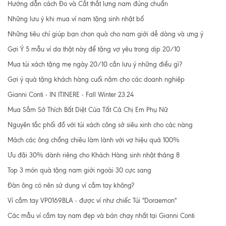
Hướng dẫn cách Đo và Cắt thắt lưng nam đúng chuẩn
Những lưu ý khi mua ví nam tặng sinh nhật bố
Những tiêu chí giúp bạn chọn quà cho nam giới dễ dàng và ưng ý
Gợi Ý 5 mẫu ví da thật này để tặng vợ yêu trong dịp 20/10
Mua túi xách tặng mẹ ngày 20/10 cần lưu ý những điều gì?
Gợi ý quà tặng khách hàng cuối năm cho các doanh nghiệp
Gianni Conti - IN ITINERE - Fall Winter 23.24
Mua Sắm Sở Thích Bất Diệt Của Tất Cả Chị Em Phụ Nữ
Nguyên tắc phối đồ với túi xách công sở siêu xinh cho các nàng
Mách các ông chồng chiêu làm lành với vợ hiệu quả 100%
Ưu đãi 30% dành riêng cho Khách Hàng sinh nhật tháng 8
Top 3 món quà tặng nam giới ngoài 30 cực sang
Đàn ông có nên sử dụng ví cầm tay không?
Ví cầm tay VP0169BLA - được ví như chiếc Túi "Doraemon"
Các mẫu ví cầm tay nam đẹp và bán chạy nhất tại Gianni Conti