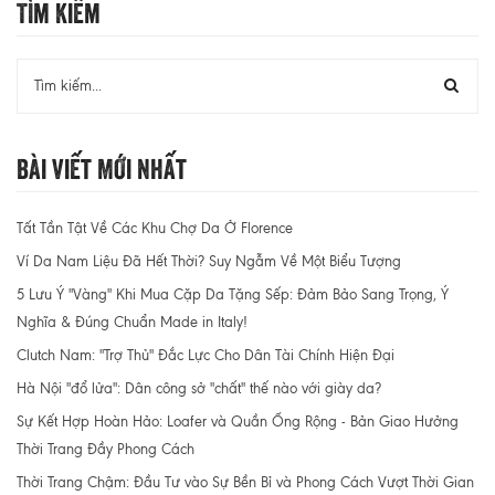
Tìm Kiếm
Bài Viết Mới Nhất
Tất Tần Tật Về Các Khu Chợ Da Ở Florence
Ví Da Nam Liệu Đã Hết Thời? Suy Ngẫm Về Một Biểu Tượng
5 Lưu Ý "Vàng" Khi Mua Cặp Da Tặng Sếp: Đảm Bảo Sang Trọng, Ý
Nghĩa & Đúng Chuẩn Made in Italy!
Clutch Nam: "Trợ Thủ" Đắc Lực Cho Dân Tài Chính Hiện Đại
Hà Nội "đổ lửa": Dân công sở "chất" thế nào với giày da?
Sự Kết Hợp Hoàn Hảo: Loafer và Quần Ống Rộng - Bản Giao Hưởng
Thời Trang Đầy Phong Cách
Thời Trang Chậm: Đầu Tư vào Sự Bền Bỉ và Phong Cách Vượt Thời Gian