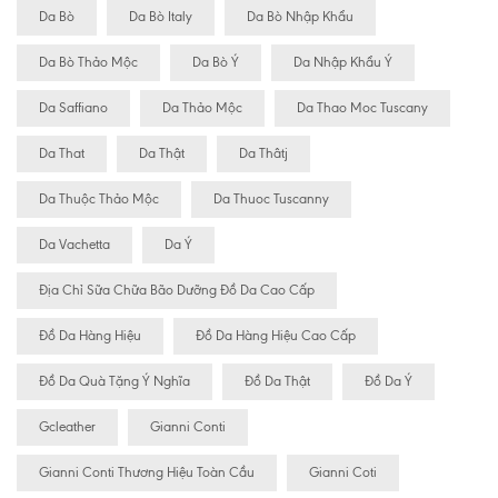
Da Bò
Da Bò Italy
Da Bò Nhập Khẩu
Da Bò Thảo Mộc
Da Bò Ý
Da Nhập Khẩu Ý
Da Saffiano
Da Thảo Mộc
Da Thao Moc Tuscany
Da That
Da Thật
Da Thâtj
Da Thuộc Thảo Mộc
Da Thuoc Tuscanny
Da Vachetta
Da Ý
Địa Chỉ Sữa Chữa Bão Dưỡng Đồ Da Cao Cấp
Đồ Da Hàng Hiệu
Đồ Da Hàng Hiệu Cao Cấp
Đồ Da Quà Tặng Ý Nghĩa
Đồ Da Thật
Đồ Da Ý
Gcleather
Gianni Conti
Gianni Conti Thương Hiệu Toàn Cầu
Gianni Coti