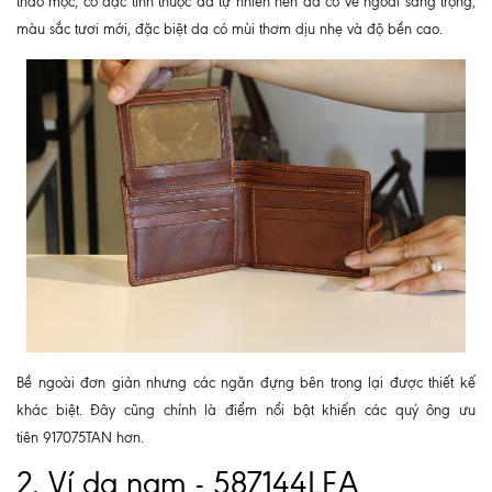
thảo mộc, có đặc tính thuộc da tự nhiên nên da có vẻ ngoài sang trọng,
màu sắc tươi mới, đặc biệt da có mùi thơm dịu nhẹ và độ bền cao.
Bề ngoài đơn giản nhưng các ngăn đựng bên trong lại được thiết kế
khác biệt. Đây cũng chính là điểm nổi bật khiến các quý ông ưu
tiên 917075TAN hơn.
2. Ví da nam - 587144LEA