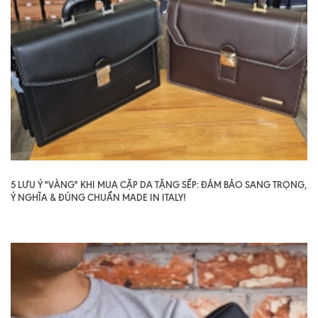
5 LƯU Ý "VÀNG" KHI MUA CẶP DA TẶNG SẾP: ĐẢM BẢO SANG TRỌNG,
Ý NGHĨA & ĐÚNG CHUẨN MADE IN ITALY!