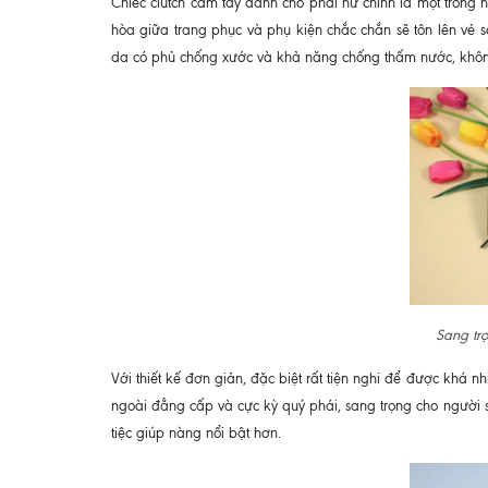
Chiếc clutch cầm tay dành cho phái nữ chính là một tron
hòa giữa trang phục và phụ kiện chắc chắn sẽ tôn lên vẻ s
da có phủ chống xước và khả năng chống thấm nước, không
Sang tr
Với thiết kế đơn giản, đặc biệt rất tiện nghi để được khá n
ngoài đẳng cấp và cực kỳ quý phái, sang trọng cho người s
tiệc giúp nàng nổi bật hơn.