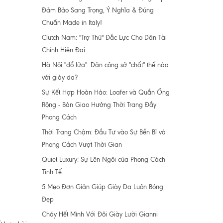
Đảm Bảo Sang Trọng, Ý Nghĩa & Đúng
Chuẩn Made in Italy!
Clutch Nam: "Trợ Thủ" Đắc Lực Cho Dân Tài
Chính Hiện Đại
Hà Nội "đổ lửa": Dân công sở "chất" thế nào
với giày da?
Sự Kết Hợp Hoàn Hảo: Loafer và Quần Ống
Rộng - Bản Giao Hưởng Thời Trang Đầy
Phong Cách
Thời Trang Chậm: Đầu Tư vào Sự Bền Bỉ và
Phong Cách Vượt Thời Gian
Quiet Luxury: Sự Lên Ngôi của Phong Cách
Tinh Tế
5 Mẹo Đơn Giản Giúp Giày Da Luôn Bóng
Đẹp
Cháy Hết Mình Với Đôi Giày Lười Gianni