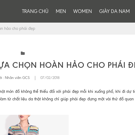
TRANG CHỦ
MEN
WOMEN
GIÀY DA NAM
àn hảo cho phái đẹp
LỰA CHỌN HOÀN HẢO CHO PHÁI Đ
i :
Nhân viên GCS
|
07/02/2018
một món đồ không thể thiếu đối với phái đẹp mỗi khi xuống phố, khi đi dự ti
 làm từ chất liệu da thật không chỉ giúp phái đẹp đựng một vài thứ đồ quan