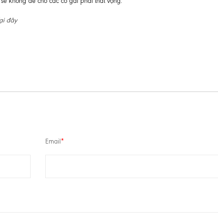
sẽ không để cho các cô gái phải thất vọng.
ại đây
Email
*