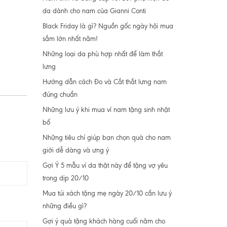
da dành cho nam của Gianni Conti
Black Friday là gì? Nguồn gốc ngày hội mua
sắm lớn nhất năm!
Những loại da phù hợp nhất để làm thắt
lưng
Hướng dẫn cách Đo và Cắt thắt lưng nam
đúng chuẩn
Những lưu ý khi mua ví nam tặng sinh nhật
bố
Những tiêu chí giúp bạn chọn quà cho nam
giới dễ dàng và ưng ý
Gợi Ý 5 mẫu ví da thật này để tặng vợ yêu
trong dịp 20/10
Mua túi xách tặng mẹ ngày 20/10 cần lưu ý
những điều gì?
Gợi ý quà tặng khách hàng cuối năm cho