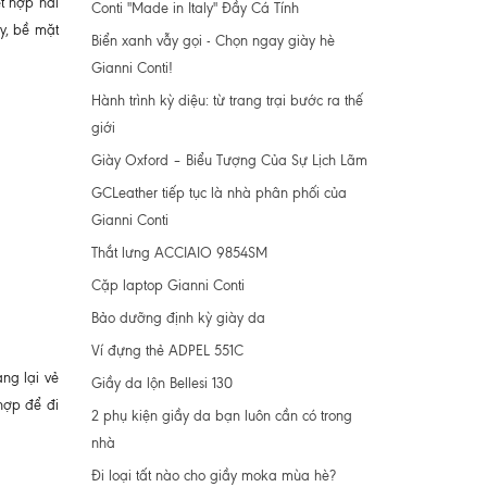
t hợp hài
Conti "Made in Italy" Đầy Cá Tính
y, bề mặt
Biển xanh vẫy gọi - Chọn ngay giày hè
Gianni Conti!
Hành trình kỳ diệu: từ trang trại bước ra thế
giới
Giày Oxford – Biểu Tượng Của Sự Lịch Lãm
GCLeather tiếp tục là nhà phân phối của
Gianni Conti
Thắt lưng ACCIAIO 9854SM
Cặp laptop Gianni Conti
Bảo dưỡng định kỳ giày da
Ví đựng thẻ ADPEL 551C
ang lại vẻ
Giầy da lộn Bellesi 130
hợp để đi
2 phụ kiện giầy da bạn luôn cần có trong
nhà
Đi loại tất nào cho giầy moka mùa hè?