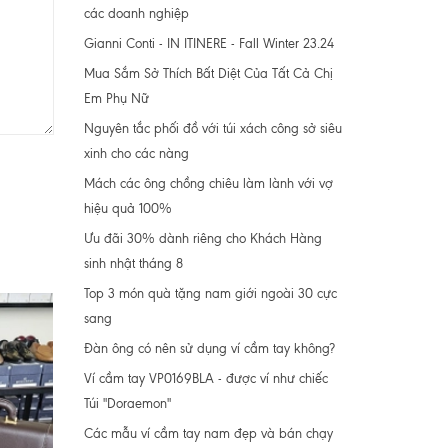
các doanh nghiệp
Gianni Conti - IN ITINERE - Fall Winter 23.24
Mua Sắm Sở Thích Bất Diệt Của Tất Cả Chị
Em Phụ Nữ
Nguyên tắc phối đồ với túi xách công sở siêu
xinh cho các nàng
Mách các ông chồng chiêu làm lành với vợ
hiệu quả 100%
Ưu đãi 30% dành riêng cho Khách Hàng
sinh nhật tháng 8
Top 3 món quà tặng nam giới ngoài 30 cực
sang
Đàn ông có nên sử dụng ví cầm tay không?
Ví cầm tay VP0169BLA - được ví như chiếc
Túi "Doraemon"
Các mẫu ví cầm tay nam đẹp và bán chạy