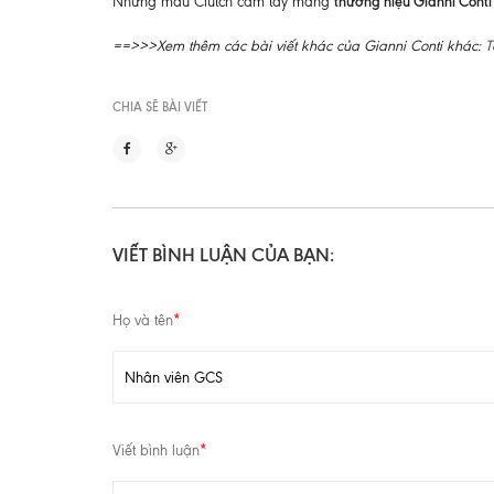
thương hiệu Gianni Conti
Những mẫu Clutch cầm tay mang
==>>>Xem thêm các bài viết khác của Gianni Conti khác:
T
CHIA SẼ BÀI VIẾT
VIẾT BÌNH LUẬN CỦA BẠN:
Họ và tên
*
Viết bình luận
*