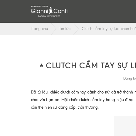
Trang chủ
Tin tức
Clutch cầm tay sự lựa chọn ho
CLUTCH CẦM TAY SỰ 
Đăng bở
Đã từ lâu, chiếc clutch cầm tay dành cho nữ đã trở thành 
chơi với bạn bè. Một chiếc clutch cầm tay hàng hiệu được
còn thể hiện sự đẳng cấp, thời thượng.