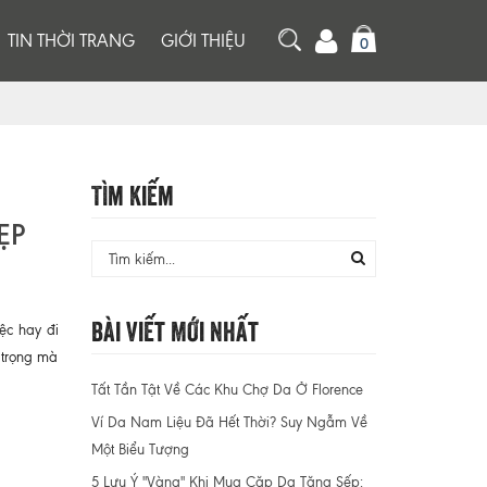
TIN THỜI TRANG
GIỚI THIỆU
0
Tìm Kiếm
ẸP
Bài Viết Mới Nhất
ệc hay đi
 trọng mà
Tất Tần Tật Về Các Khu Chợ Da Ở Florence
Ví Da Nam Liệu Đã Hết Thời? Suy Ngẫm Về
Một Biểu Tượng
5 Lưu Ý "Vàng" Khi Mua Cặp Da Tặng Sếp: