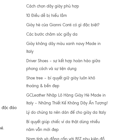
Cách chọn dây giày phù hợp
10 Điều dễ bị hiểu lầm
Giày hè của Gianni Conti có gì đặc biệt?
Các bước chăm sóc giầy da
Giày không dây màu xanh navy Made in
Italy
Driver Shoes – sự kết hợp hoàn hảo giữa
phong cách và sự tiện dụng
Shoe tree – bí quyết giữ giày luôn khô
thoáng & bền đẹp
GCLeather Nhập Lô Hàng Giày Hè Made in
Italy – Những Thiết Kế Không Dây Ấn Tượng!
, độc đáo
Lý do chúng ta nên dán đế cho giày da Italy
Bí quyết giúp chiếc ví da thật dùng nhiều
hé.
năm vẫn mới đẹp
Nam tính và đẳng cấp với BST phụ kiện đồ