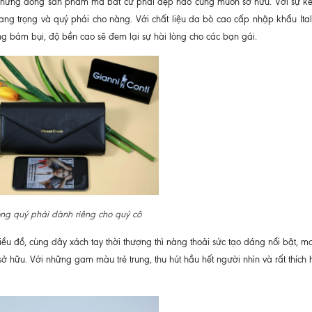
g những dòng sản phẩm mà bất cứ phái đẹp nào cũng muốn sở hữu. Với sự kế
ang trọng và quý phái cho nàng. Với chất liệu da bò cao cấp nhập khẩu Ital
 bám bụi, độ bền cao sẽ đem lại sự hài lòng cho các bạn gái.
ọng quý phái dành riêng cho quý cô
hiều đồ, cùng dây xách tay thời thượng thì nàng thoải sức tạo dáng nổi bật, m
ở hữu. Với những gam màu trẻ trung, thu hút hầu hết người nhìn và rất thích 