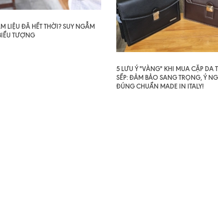
AM LIỆU ĐÃ HẾT THỜI? SUY NGẪM
BIỂU TƯỢNG
5 LƯU Ý "VÀNG" KHI MUA CẶP DA
SẾP: ĐẢM BẢO SANG TRỌNG, Ý NG
ĐÚNG CHUẨN MADE IN ITALY!