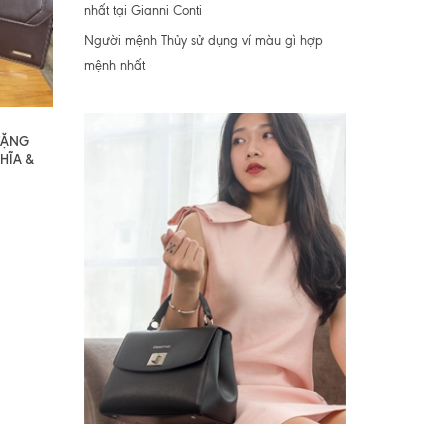
nhất tại Gianni Conti
Người mệnh Thủy sử dụng ví màu gì hợp
mệnh nhất
 TẶNG
HĨA &