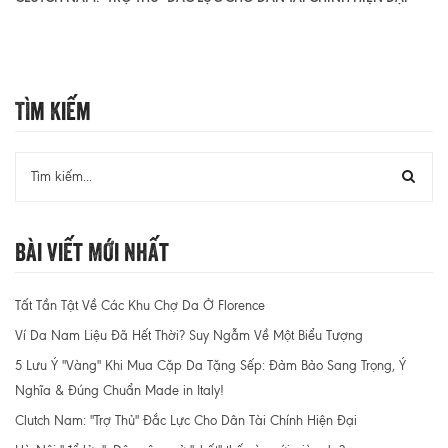
Tìm Kiếm
Bài Viết Mới Nhất
Tất Tần Tật Về Các Khu Chợ Da Ở Florence
Ví Da Nam Liệu Đã Hết Thời? Suy Ngẫm Về Một Biểu Tượng
5 Lưu Ý "Vàng" Khi Mua Cặp Da Tặng Sếp: Đảm Bảo Sang Trọng, Ý
Nghĩa & Đúng Chuẩn Made in Italy!
Clutch Nam: "Trợ Thủ" Đắc Lực Cho Dân Tài Chính Hiện Đại