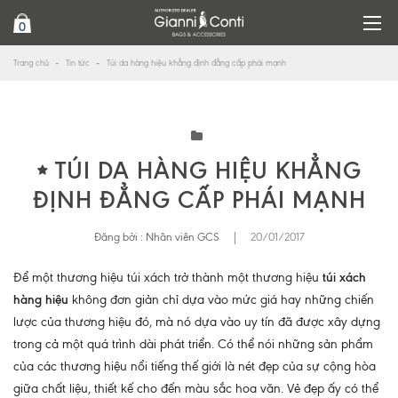
0
Trang chủ
Tin tức
Túi da hàng hiệu khẳng định đẳng cấp phái mạnh
TÚI DA HÀNG HIỆU KHẲNG
ĐỊNH ĐẲNG CẤP PHÁI MẠNH
Đăng bởi :
Nhân viên GCS
|
20/01/2017
Để một thương hiệu túi xách trở thành một thương hiệu
túi xách
hàng hiệu
không đơn giản chỉ dựa vào mức giá hay những chiến
lược của thương hiệu đó, mà nó dựa vào uy tín đã được xây dựng
trong cả một quá trình dài phát triển. Có thể nói những sản phẩm
của các thương hiệu nổi tiếng thế giới là nét đẹp của sự cộng hòa
giữa chất liệu, thiết kế cho đến màu sắc hoa văn. Vẻ đẹp ấy có thể