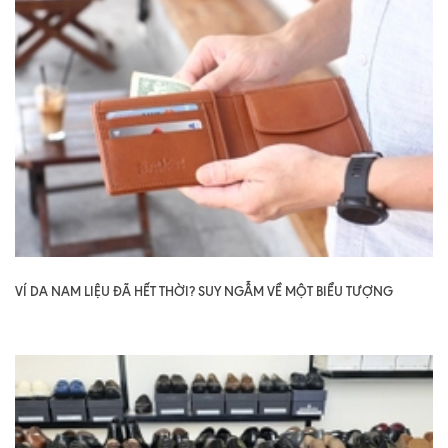
VÍ DA NAM LIỆU ĐÃ HẾT THỜI? SUY NGẪM VỀ MỘT BIỂU TƯỢNG