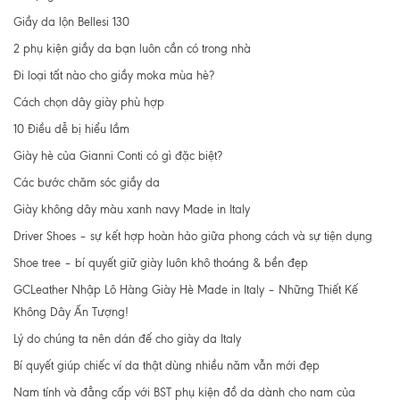
Giầy da lộn Bellesi 130
2 phụ kiện giầy da bạn luôn cần có trong nhà
Đi loại tất nào cho giầy moka mùa hè?
Cách chọn dây giày phù hợp
10 Điều dễ bị hiểu lầm
Giày hè của Gianni Conti có gì đặc biệt?
Các bước chăm sóc giầy da
Giày không dây màu xanh navy Made in Italy
Driver Shoes – sự kết hợp hoàn hảo giữa phong cách và sự tiện dụng
Shoe tree – bí quyết giữ giày luôn khô thoáng & bền đẹp
GCLeather Nhập Lô Hàng Giày Hè Made in Italy – Những Thiết Kế
Không Dây Ấn Tượng!
Lý do chúng ta nên dán đế cho giày da Italy
Bí quyết giúp chiếc ví da thật dùng nhiều năm vẫn mới đẹp
Nam tính và đẳng cấp với BST phụ kiện đồ da dành cho nam của