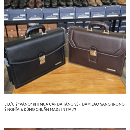
5 LƯU Ý "VÀNG" KHI MUA CẶP DA TẶNG SẾP: ĐẢM BẢO SANG TRỌNG,
Ý NGHĨA & ĐÚNG CHUẨN MADE IN ITALY!