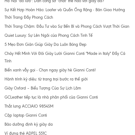
Hà Nội "đổ lửa": Dân công sở "chất" thế nào với giày da?
Sự Kết Hợp Hoàn Hảo: Loafer và Quần Ống Rộng - Bản Giao Hưởng
Thời Trang Đầy Phong Cách
Thời Trang Chậm: Đầu Tư vào Sự Bền Bỉ và Phong Cách Vượt Thời Gian
Quiet Luxury: Sự Lên Ngôi của Phong Cách Tinh Tế
5 Mẹo Đơn Giản Giúp Giày Da Luôn Bóng Đẹp
Cháy Hết Mình Với Đôi Giày Lười Gianni Conti "Made in Italy" Đầy Cá
Tính
Biển xanh vẫy gọi - Chọn ngay giày hè Gianni Conti!
Hành trình kỳ diệu: từ trang trại bước ra thế giới
Giày Oxford – Biểu Tượng Của Sự Lịch Lãm
GCLeather tiếp tục là nhà phân phối của Gianni Conti
Thắt lưng ACCIAIO 9854SM
Cặp laptop Gianni Conti
Bảo dưỡng định kỳ giày da
Ví đựng thẻ ADPEL 551C