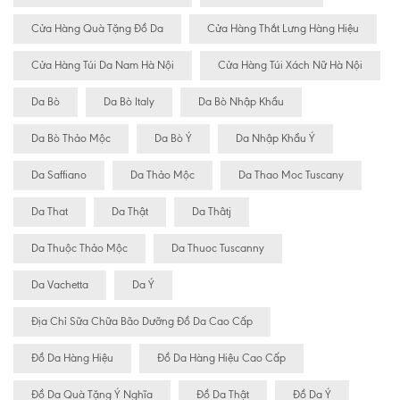
Cửa Hàng Quà Tặng Đồ Da
Cửa Hàng Thắt Lưng Hàng Hiệu
Cửa Hàng Túi Da Nam Hà Nội
Cửa Hàng Túi Xách Nữ Hà Nội
Da Bò
Da Bò Italy
Da Bò Nhập Khẩu
Da Bò Thảo Mộc
Da Bò Ý
Da Nhập Khẩu Ý
Da Saffiano
Da Thảo Mộc
Da Thao Moc Tuscany
Da That
Da Thật
Da Thâtj
Da Thuộc Thảo Mộc
Da Thuoc Tuscanny
Da Vachetta
Da Ý
Địa Chỉ Sữa Chữa Bão Dưỡng Đồ Da Cao Cấp
Đồ Da Hàng Hiệu
Đồ Da Hàng Hiệu Cao Cấp
Đồ Da Quà Tặng Ý Nghĩa
Đồ Da Thật
Đồ Da Ý