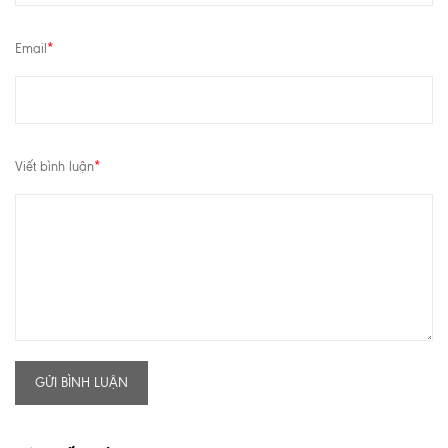
Email
*
Viết bình luận
*
GỬI BÌNH LUẬN