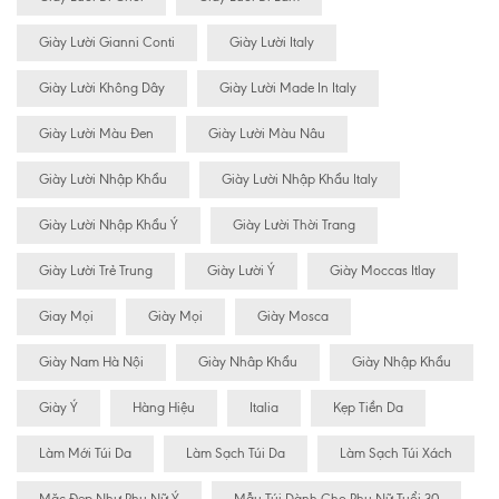
Giày Lười Gianni Conti
Giày Lười Italy
Giày Lười Không Dây
Giày Lười Made In Italy
Giày Lười Màu Đen
Giày Lười Màu Nâu
Giày Lười Nhập Khẩu
Giày Lười Nhập Khẩu Italy
Giày Lười Nhập Khẩu Ý
Giày Lười Thời Trang
Giày Lười Trẻ Trung
Giày Lười Ý
Giày Moccas Itlay
Giay Mọi
Giày Mọi
Giày Mosca
Giày Nam Hà Nội
Giày Nhâp Khẩu
Giày Nhập Khẩu
Giày Ý
Hàng Hiệu
Italia
Kẹp Tiền Da
Làm Mới Túi Da
Làm Sạch Túi Da
Làm Sạch Túi Xách