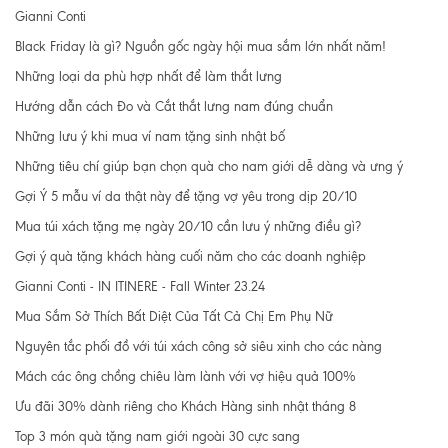
Gianni Conti
Black Friday là gì? Nguồn gốc ngày hội mua sắm lớn nhất năm!
Những loại da phù hợp nhất để làm thắt lưng
Hướng dẫn cách Đo và Cắt thắt lưng nam đúng chuẩn
Những lưu ý khi mua ví nam tặng sinh nhật bố
Những tiêu chí giúp bạn chọn quà cho nam giới dễ dàng và ưng ý
Gợi Ý 5 mẫu ví da thật này để tặng vợ yêu trong dịp 20/10
Mua túi xách tặng mẹ ngày 20/10 cần lưu ý những điều gì?
Gợi ý quà tặng khách hàng cuối năm cho các doanh nghiệp
Gianni Conti - IN ITINERE - Fall Winter 23.24
Mua Sắm Sở Thích Bất Diệt Của Tất Cả Chị Em Phụ Nữ
Nguyên tắc phối đồ với túi xách công sở siêu xinh cho các nàng
Mách các ông chồng chiêu làm lành với vợ hiệu quả 100%
Ưu đãi 30% dành riêng cho Khách Hàng sinh nhật tháng 8
Top 3 món quà tặng nam giới ngoài 30 cực sang