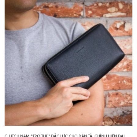
CLUTCH NAM: "TRỢ THỦ" ĐẮC LỰC CHO DÂN TÀI CHÍNH HIỆN ĐẠI