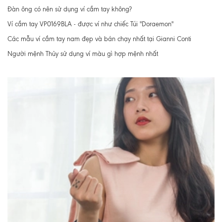
Đàn ông có nên sử dụng ví cầm tay không?
Ví cầm tay VP0169BLA - được ví như chiếc Túi "Doraemon"
Các mẫu ví cầm tay nam đẹp và bán chạy nhất tại Gianni Conti
Người mệnh Thủy sử dụng ví màu gì hợp mệnh nhất