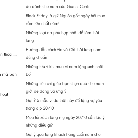
da dành cho nam của Gianni Conti
Black Friday là gì? Nguồn gốc ngày hội mua
sắm lớn nhất năm!
Những loại da phù hợp nhất để làm thắt
lưng
Hướng dẫn cách Đo và Cắt thắt lưng nam
n thoại,…
đúng chuẩn
Những lưu ý khi mua ví nam tặng sinh nhật
bố
ạn mà bạn
Những tiêu chí giúp bạn chọn quà cho nam
giới dễ dàng và ưng ý
 hoạt
Gợi Ý 5 mẫu ví da thật này để tặng vợ yêu
trong dịp 20/10
Mua túi xách tặng mẹ ngày 20/10 cần lưu ý
những điều gì?
Gợi ý quà tặng khách hàng cuối năm cho