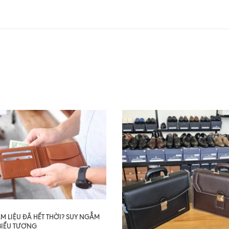
AM LIỆU ĐÃ HẾT THỜI? SUY NGẪM
BIỂU TƯỢNG