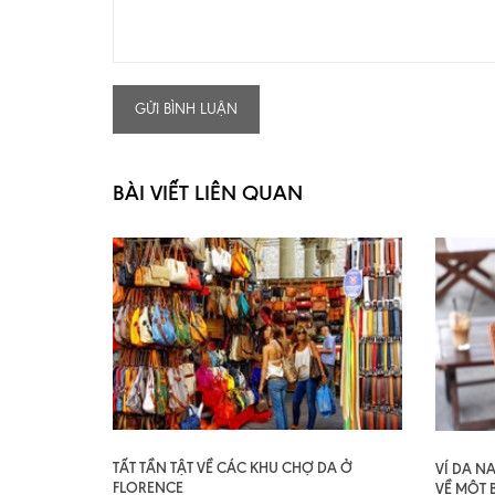
GỬI BÌNH LUẬN
BÀI VIẾT LIÊN QUAN
TẤT TẦN TẬT VỀ CÁC KHU CHỢ DA Ở
VÍ DA N
FLORENCE
VỀ MỘT 