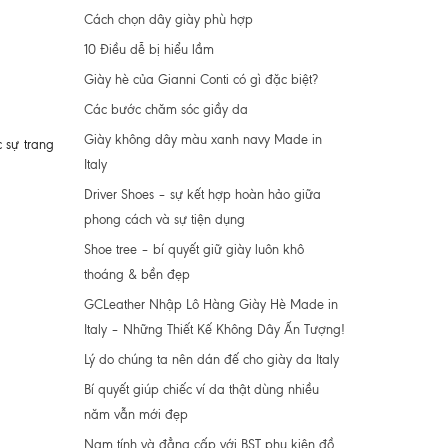
Cách chọn dây giày phù hợp
10 Điều dễ bị hiểu lầm
Giày hè của Gianni Conti có gì đặc biệt?
Các bước chăm sóc giầy da
Giày không dây màu xanh navy Made in
 sự trang
Italy
Driver Shoes – sự kết hợp hoàn hảo giữa
phong cách và sự tiện dụng
Shoe tree – bí quyết giữ giày luôn khô
thoáng & bền đẹp
GCLeather Nhập Lô Hàng Giày Hè Made in
Italy – Những Thiết Kế Không Dây Ấn Tượng!
Lý do chúng ta nên dán đế cho giày da Italy
Bí quyết giúp chiếc ví da thật dùng nhiều
năm vẫn mới đẹp
Nam tính và đẳng cấp với BST phụ kiện đồ