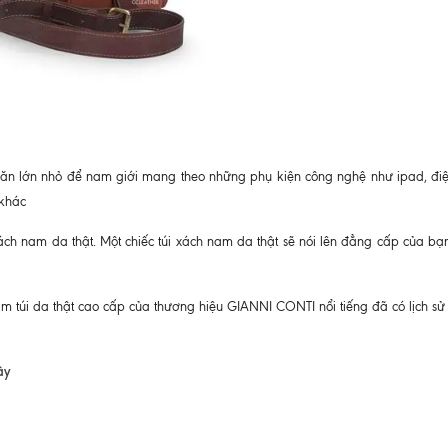
ngăn lớn nhỏ để nam giới mang theo những phụ kiện công nghệ như ipad, điệ
 khác
xách nam da thật. Một chiếc túi xách nam da thật sẽ nói lên đẳng cấp của b
 túi da thật cao cấp của thương hiệu GIANNI CONTI nổi tiếng đã có lịch sử
ây