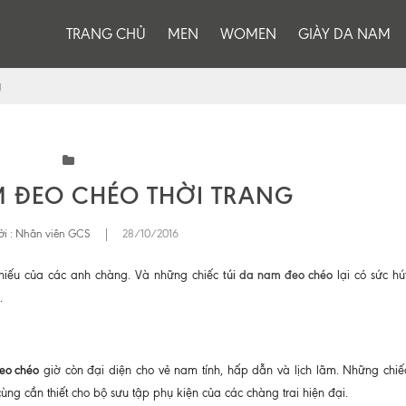
TRANG CHỦ
MEN
WOMEN
GIÀY DA NAM
g
M ĐEO CHÉO THỜI TRANG
i :
Nhân viên GCS
|
28/10/2016
túi da nam đeo chéo
thiếu của các anh chàng. Và những chiếc
lại có sức hú
.
đeo chéo
giờ còn đại diện cho vẻ nam tính, hấp dẫn và lịch lãm. Những chiếc
cùng cần thiết cho bộ sưu tập phụ kiện của các chàng trai hiện đại.