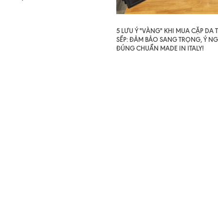
5 LƯU Ý "VÀNG" KHI MUA CẶP DA
SẾP: ĐẢM BẢO SANG TRỌNG, Ý NG
ĐÚNG CHUẨN MADE IN ITALY!