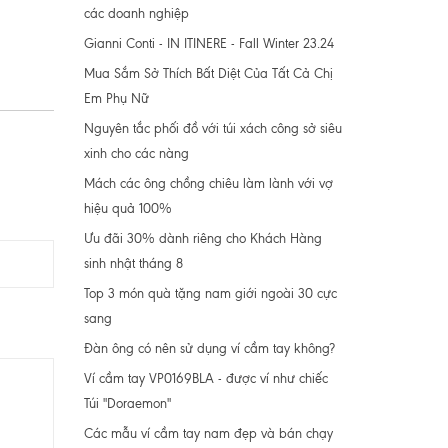
các doanh nghiệp
Gianni Conti - IN ITINERE - Fall Winter 23.24
Mua Sắm Sở Thích Bất Diệt Của Tất Cả Chị
Em Phụ Nữ
Nguyên tắc phối đồ với túi xách công sở siêu
xinh cho các nàng
Mách các ông chồng chiêu làm lành với vợ
hiệu quả 100%
Ưu đãi 30% dành riêng cho Khách Hàng
sinh nhật tháng 8
Top 3 món quà tặng nam giới ngoài 30 cực
sang
Đàn ông có nên sử dụng ví cầm tay không?
Ví cầm tay VP0169BLA - được ví như chiếc
Túi "Doraemon"
Các mẫu ví cầm tay nam đẹp và bán chạy