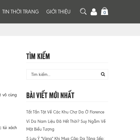
TIN THỜI TRANG
GIỚI THIỆU
0
Tìm Kiếm
Bài Viết Mới Nhất
t vô cùng
Tất Tần Tật Về Các Khu Chợ Da Ở Florence
Ví Da Nam Liệu Đã Hết Thời? Suy Ngẫm Về
 túi xách
Một Biểu Tượng
5 Lưu Ý "Vàng" Khi Mua Cặp Da Tặng Sếp: