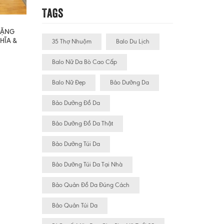
Tags
 TẶNG
HĨA &
35 Thợ Nhuộm
Balo Du Lịch
Balo Nữ Da Bò Cao Cấp
Balo Nữ Đẹp
Bảo Dưỡng Da
Bảo Dưỡng Đồ Da
Bảo Dưỡng Đồ Da Thật
Bảo Dưỡng Túi Da
Bảo Dưỡng Túi Da Tại Nhà
Bảo Quản Đồ Da Đúng Cách
Bảo Quản Túi Da