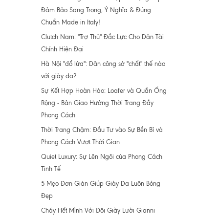
Đảm Bảo Sang Trọng, Ý Nghĩa & Đúng
Chuẩn Made in Italy!
Clutch Nam: "Trợ Thủ" Đắc Lực Cho Dân Tài
Chính Hiện Đại
Hà Nội "đổ lửa": Dân công sở "chất" thế nào
với giày da?
Sự Kết Hợp Hoàn Hảo: Loafer và Quần Ống
Rộng - Bản Giao Hưởng Thời Trang Đầy
Phong Cách
Thời Trang Chậm: Đầu Tư vào Sự Bền Bỉ và
Phong Cách Vượt Thời Gian
Quiet Luxury: Sự Lên Ngôi của Phong Cách
Tinh Tế
5 Mẹo Đơn Giản Giúp Giày Da Luôn Bóng
Đẹp
Cháy Hết Mình Với Đôi Giày Lười Gianni