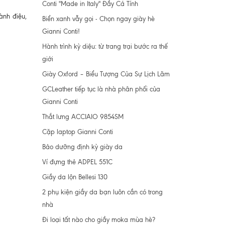
Conti "Made in Italy" Đầy Cá Tính
ành điệu,
Biển xanh vẫy gọi - Chọn ngay giày hè
Gianni Conti!
Hành trình kỳ diệu: từ trang trại bước ra thế
giới
Giày Oxford – Biểu Tượng Của Sự Lịch Lãm
GCLeather tiếp tục là nhà phân phối của
Gianni Conti
Thắt lưng ACCIAIO 9854SM
Cặp laptop Gianni Conti
Bảo dưỡng định kỳ giày da
Ví đựng thẻ ADPEL 551C
Giầy da lộn Bellesi 130
2 phụ kiện giầy da bạn luôn cần có trong
nhà
Đi loại tất nào cho giầy moka mùa hè?