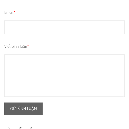
Email
*
Viết bình luận
*
GỬI BÌNH LUẬN