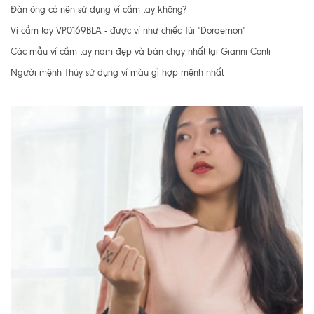
Đàn ông có nên sử dụng ví cầm tay không?
Ví cầm tay VP0169BLA - được ví như chiếc Túi "Doraemon"
Các mẫu ví cầm tay nam đẹp và bán chạy nhất tại Gianni Conti
Người mệnh Thủy sử dụng ví màu gì hợp mệnh nhất