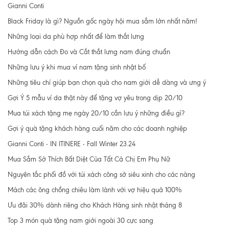
Gianni Conti
Black Friday là gì? Nguồn gốc ngày hội mua sắm lớn nhất năm!
Những loại da phù hợp nhất để làm thắt lưng
Hướng dẫn cách Đo và Cắt thắt lưng nam đúng chuẩn
Những lưu ý khi mua ví nam tặng sinh nhật bố
Những tiêu chí giúp bạn chọn quà cho nam giới dễ dàng và ưng ý
Gợi Ý 5 mẫu ví da thật này để tặng vợ yêu trong dịp 20/10
Mua túi xách tặng mẹ ngày 20/10 cần lưu ý những điều gì?
Gợi ý quà tặng khách hàng cuối năm cho các doanh nghiệp
Gianni Conti - IN ITINERE - Fall Winter 23.24
Mua Sắm Sở Thích Bất Diệt Của Tất Cả Chị Em Phụ Nữ
Nguyên tắc phối đồ với túi xách công sở siêu xinh cho các nàng
Mách các ông chồng chiêu làm lành với vợ hiệu quả 100%
Ưu đãi 30% dành riêng cho Khách Hàng sinh nhật tháng 8
Top 3 món quà tặng nam giới ngoài 30 cực sang