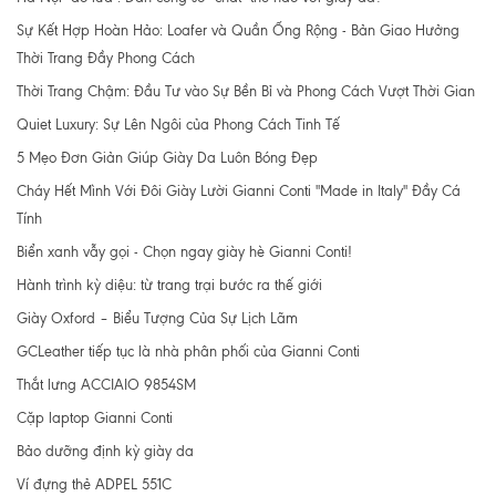
Sự Kết Hợp Hoàn Hảo: Loafer và Quần Ống Rộng - Bản Giao Hưởng
Thời Trang Đầy Phong Cách
Thời Trang Chậm: Đầu Tư vào Sự Bền Bỉ và Phong Cách Vượt Thời Gian
Quiet Luxury: Sự Lên Ngôi của Phong Cách Tinh Tế
5 Mẹo Đơn Giản Giúp Giày Da Luôn Bóng Đẹp
Cháy Hết Mình Với Đôi Giày Lười Gianni Conti "Made in Italy" Đầy Cá
Tính
Biển xanh vẫy gọi - Chọn ngay giày hè Gianni Conti!
Hành trình kỳ diệu: từ trang trại bước ra thế giới
Giày Oxford – Biểu Tượng Của Sự Lịch Lãm
GCLeather tiếp tục là nhà phân phối của Gianni Conti
Thắt lưng ACCIAIO 9854SM
Cặp laptop Gianni Conti
Bảo dưỡng định kỳ giày da
Ví đựng thẻ ADPEL 551C