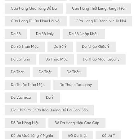
Cửa Hàng Quà Tặng Đồ Da
Cửa Hàng Thắt Lưng Hàng Hiệu
Cửa Hàng Túi Da Nam Hà Nội
Cửa Hàng Túi Xách Nữ Hà Nội
Da Bò
Da Bò Italy
Da Bò Nhập Khẩu
Da Bò Thảo Mộc
Da Bò Ý
Da Nhập Khẩu Ý
Da Saffiano
Da Thảo Mộc
Da Thao Moc Tuscany
Da That
Da Thật
Da Thâtj
Da Thuộc Thảo Mộc
Da Thuoc Tuscanny
Da Vachetta
Da Ý
Địa Chỉ Sữa Chữa Bão Dưỡng Đồ Da Cao Cấp
Đồ Da Hàng Hiệu
Đồ Da Hàng Hiệu Cao Cấp
Đồ Da Quà Tặng Ý Nghĩa
Đồ Da Thật
Đồ Da Ý