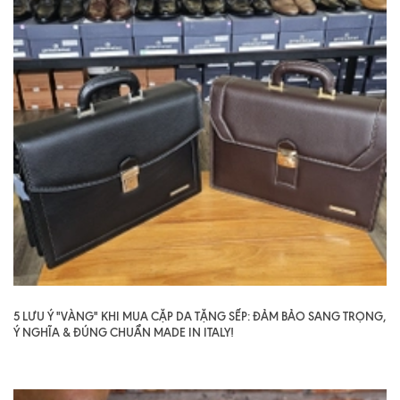
5 LƯU Ý "VÀNG" KHI MUA CẶP DA TẶNG SẾP: ĐẢM BẢO SANG TRỌNG,
Ý NGHĨA & ĐÚNG CHUẨN MADE IN ITALY!