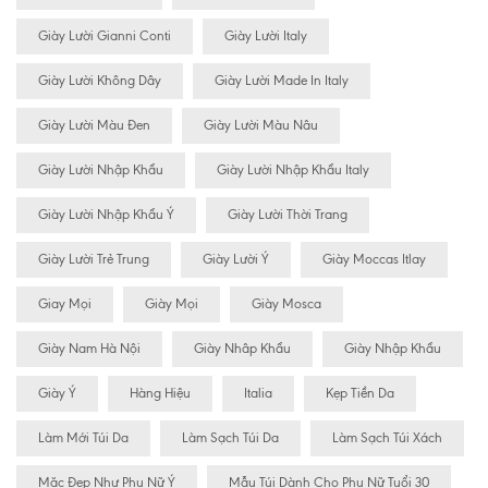
Giày Lười Gianni Conti
Giày Lười Italy
Giày Lười Không Dây
Giày Lười Made In Italy
Giày Lười Màu Đen
Giày Lười Màu Nâu
Giày Lười Nhập Khẩu
Giày Lười Nhập Khẩu Italy
Giày Lười Nhập Khẩu Ý
Giày Lười Thời Trang
Giày Lười Trẻ Trung
Giày Lười Ý
Giày Moccas Itlay
Giay Mọi
Giày Mọi
Giày Mosca
Giày Nam Hà Nội
Giày Nhâp Khẩu
Giày Nhập Khẩu
Giày Ý
Hàng Hiệu
Italia
Kẹp Tiền Da
Làm Mới Túi Da
Làm Sạch Túi Da
Làm Sạch Túi Xách
Mặc Đẹp Như Phụ Nữ Ý
Mẫu Túi Dành Cho Phụ Nữ Tuổi 30