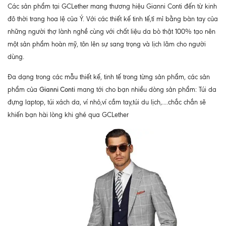
Các sản phẩm tại GCLether mang thương hiệu Gianni Conti đến từ kinh
đô thời trang hoa lệ của Ý. Với các thiết kế tinh tế,tỉ mỉ bằng bàn tay của
những người thợ lành nghề cùng với chất liệu da bò thật 100% tạo nên
một sản phẩm hoàn mỹ, tôn lên sự sang trọng và lịch lãm cho người
dùng.
Đa dạng trong các mẫu thiết kế, tinh tế trong từng sản phẩm, các sản
Gianni Conti
phẩm của
mang tới cho bạn nhiều dòng sản phẩm: Túi da
đựng laptop, túi xách da, ví nhỏ,ví cầm tay,túi du lịch,....chắc chắn sẽ
khiến bạn hài lòng khi ghé qua GCLether