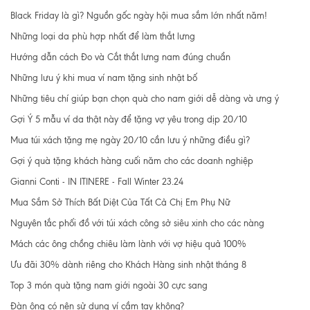
Black Friday là gì? Nguồn gốc ngày hội mua sắm lớn nhất năm!
Những loại da phù hợp nhất để làm thắt lưng
Hướng dẫn cách Đo và Cắt thắt lưng nam đúng chuẩn
Những lưu ý khi mua ví nam tặng sinh nhật bố
Những tiêu chí giúp bạn chọn quà cho nam giới dễ dàng và ưng ý
Gợi Ý 5 mẫu ví da thật này để tặng vợ yêu trong dịp 20/10
Mua túi xách tặng mẹ ngày 20/10 cần lưu ý những điều gì?
Gợi ý quà tặng khách hàng cuối năm cho các doanh nghiệp
Gianni Conti - IN ITINERE - Fall Winter 23.24
Mua Sắm Sở Thích Bất Diệt Của Tất Cả Chị Em Phụ Nữ
Nguyên tắc phối đồ với túi xách công sở siêu xinh cho các nàng
Mách các ông chồng chiêu làm lành với vợ hiệu quả 100%
Ưu đãi 30% dành riêng cho Khách Hàng sinh nhật tháng 8
Top 3 món quà tặng nam giới ngoài 30 cực sang
Đàn ông có nên sử dụng ví cầm tay không?