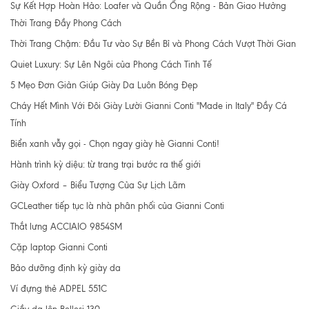
Sự Kết Hợp Hoàn Hảo: Loafer và Quần Ống Rộng - Bản Giao Hưởng
Thời Trang Đầy Phong Cách
Thời Trang Chậm: Đầu Tư vào Sự Bền Bỉ và Phong Cách Vượt Thời Gian
Quiet Luxury: Sự Lên Ngôi của Phong Cách Tinh Tế
5 Mẹo Đơn Giản Giúp Giày Da Luôn Bóng Đẹp
Cháy Hết Mình Với Đôi Giày Lười Gianni Conti "Made in Italy" Đầy Cá
Tính
Biển xanh vẫy gọi - Chọn ngay giày hè Gianni Conti!
Hành trình kỳ diệu: từ trang trại bước ra thế giới
Giày Oxford – Biểu Tượng Của Sự Lịch Lãm
GCLeather tiếp tục là nhà phân phối của Gianni Conti
Thắt lưng ACCIAIO 9854SM
Cặp laptop Gianni Conti
Bảo dưỡng định kỳ giày da
Ví đựng thẻ ADPEL 551C