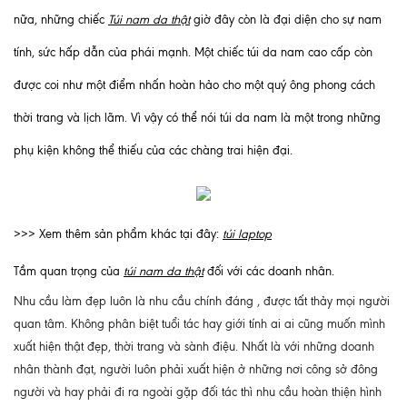
nữa, những chiếc
Túi nam da thật
giờ đây còn là đại diện cho sự nam
tính, sức hấp dẫn của phái mạnh. Một chiếc túi da nam cao cấp còn
được coi như một điểm nhấn hoàn hảo cho một quý ông phong cách
thời trang và lịch lãm. Vì vậy có thể nói túi da nam là một trong những
phụ kiện không thể thiếu của các chàng trai hiện đại.
>>> Xem thêm sản phẩm khác tại đây:
túi laptop
Tầm quan trọng của
túi nam da thật
đối với các doanh nhân.
Nhu cầu làm đẹp luôn là nhu cầu chính đáng , được tất thảy mọi người
quan tâm. Không phân biệt tuổi tác hay giới tính ai ai cũng muốn mình
xuất hiện thật đẹp, thời trang và sành điệu. Nhất là với những doanh
nhân thành đạt, người luôn phải xuất hiện ở những nơi công sở đông
người và hay phải đi ra ngoài gặp đối tác thì nhu cầu hoàn thiện hình