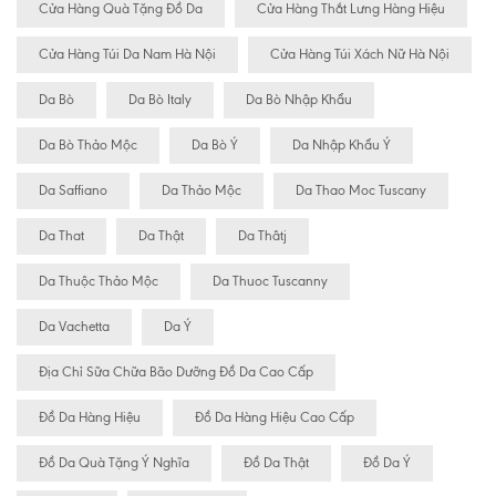
Cửa Hàng Quà Tặng Đồ Da
Cửa Hàng Thắt Lưng Hàng Hiệu
Cửa Hàng Túi Da Nam Hà Nội
Cửa Hàng Túi Xách Nữ Hà Nội
Da Bò
Da Bò Italy
Da Bò Nhập Khẩu
Da Bò Thảo Mộc
Da Bò Ý
Da Nhập Khẩu Ý
Da Saffiano
Da Thảo Mộc
Da Thao Moc Tuscany
Da That
Da Thật
Da Thâtj
Da Thuộc Thảo Mộc
Da Thuoc Tuscanny
Da Vachetta
Da Ý
Địa Chỉ Sữa Chữa Bão Dưỡng Đồ Da Cao Cấp
Đồ Da Hàng Hiệu
Đồ Da Hàng Hiệu Cao Cấp
Đồ Da Quà Tặng Ý Nghĩa
Đồ Da Thật
Đồ Da Ý