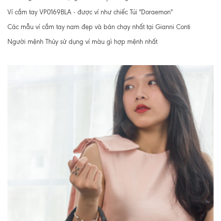
Ví cầm tay VP0169BLA - được ví như chiếc Túi "Doraemon"
Các mẫu ví cầm tay nam đẹp và bán chạy nhất tại Gianni Conti
Người mệnh Thủy sử dụng ví màu gì hợp mệnh nhất