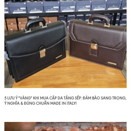
5 LƯU Ý "VÀNG" KHI MUA CẶP DA TẶNG SẾP: ĐẢM BẢO SANG TRỌNG,
Ý NGHĨA & ĐÚNG CHUẨN MADE IN ITALY!