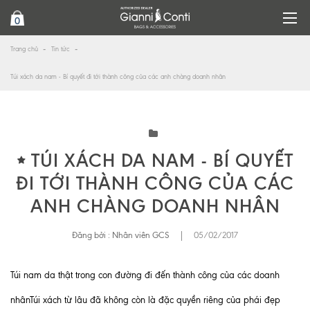
0
Trang chủ
Tin tức
Túi xách da nam - Bí quyết đi tới thành công của các anh chàng doanh nhân
TÚI XÁCH DA NAM - BÍ QUYẾT
ĐI TỚI THÀNH CÔNG CỦA CÁC
ANH CHÀNG DOANH NHÂN
Đăng bởi :
Nhân viên GCS
|
05/02/2017
Túi nam da thật trong con đường đi đến thành công của các doanh
nhân
Túi xách từ lâu đã không còn là đặc quyền riêng của phái đẹp