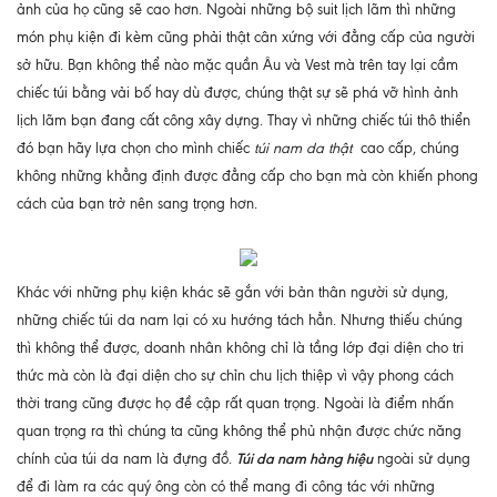
ảnh của họ cũng sẽ cao hơn. Ngoài những bộ suit lịch lãm thì những
món phụ kiện đi kèm cũng phải thật cân xứng với đẳng cấp của người
sở hữu. Bạn không thể nào mặc quần Âu và Vest mà trên tay lại cầm
chiếc túi bằng vải bố hay dù được, chúng thật sự sẽ phá vỡ hình ảnh
lịch lãm bạn đang cất công xây dựng. Thay vì những chiếc túi thô thiển
đó bạn hãy lựa chọn cho mình chiếc
túi nam
da thật
cao cấp, chúng
không những khẳng định được đẳng cấp cho bạn mà còn khiến phong
cách của bạn trở nên sang trọng hơn.
Khác với những phụ kiện khác sẽ gắn với bản thân người sử dụng,
những chiếc túi da nam lại có xu hướng tách hẳn. Nhưng thiếu chúng
thì không thể được, doanh nhân không chỉ là tầng lớp đại diện cho tri
thức mà còn là đại diện cho sự chỉn chu lịch thiệp vì vậy phong cách
thời trang cũng được họ đề cập rất quan trọng. Ngoài là điểm nhấn
quan trọng ra thì chúng ta cũng không thể phủ nhận được chức năng
Túi da nam hàng hiệu
chính của túi da nam là đựng đồ.
ngoài sử dụng
để đi làm ra các quý ông còn có thể mang đi công tác với những