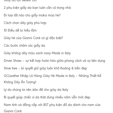
Giầy da lộn Bellesi 130
2 phụ kiện giầy da bạn luôn cần có trong nhà
Đi loại tất nào cho giầy moka mùa hè?
Cách chọn dây giày phù hợp
10 Điều dễ bị hiểu lầm
Giày hè của Gianni Conti có gì đặc biệt?
Các bước chăm sóc giầy da
Giày không dây màu xanh navy Made in Italy
Driver Shoes – sự kết hợp hoàn hảo giữa phong cách và sự tiện dụng
Shoe tree – bí quyết giữ giày luôn khô thoáng & bền đẹp
GCLeather Nhập Lô Hàng Giày Hè Made in Italy – Những Thiết Kế
Không Dây Ấn Tượng!
Lý do chúng ta nên dán đế cho giày da Italy
Bí quyết giúp chiếc ví da thật dùng nhiều năm vẫn mới đẹp
Nam tính và đẳng cấp với BST phụ kiện đồ da dành cho nam của
Gianni Conti