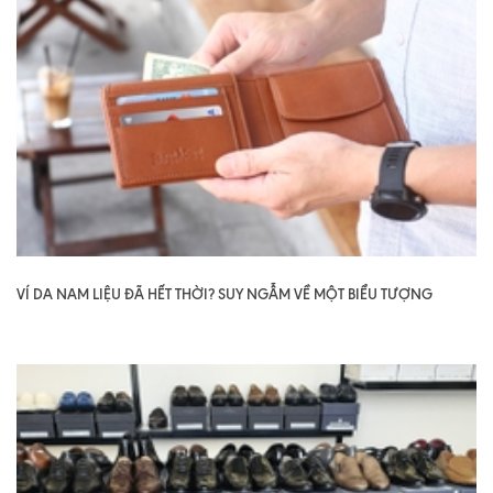
VÍ DA NAM LIỆU ĐÃ HẾT THỜI? SUY NGẪM VỀ MỘT BIỂU TƯỢNG