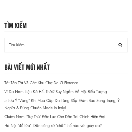
Tìm Kiếm
Bài Viết Mới Nhất
Tất Tần Tật Về Các Khu Chợ Da Ở Florence
Ví Da Nam Liệu Đã Hết Thời? Suy Ngẫm Về Một Biểu Tượng
5 Lưu Ý "Vàng" Khi Mua Cặp Da Tặng Sếp: Đảm Bảo Sang Trọng, Ý
Nghĩa & Đúng Chuẩn Made in Italy!
Clutch Nam: "Trợ Thủ" Đắc Lực Cho Dân Tài Chính Hiện Đại
Hà Nội "đổ lửa": Dân công sở "chất" thế nào với giày da?