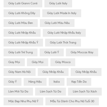
Giày Lười Gianni Conti
Giày Lười Italy
Giày Lười Không Dây
Giày Lười Made In Italy
Giày Lười Màu Đen
Giày Lười Màu Nâu
Giày Lười Nhập Khẩu
Giày Lười Nhập Khẩu Italy
Giày Lười Nhập Khẩu Ý
Giày Lười Thời Trang
Giày Lười Trẻ Trung
Giày Lười Ý
Giày Moccas Itlay
Giay Mọi
Giày Mọi
Giày Mosca
Giày Nam Hà Nội
Giày Nhâp Khẩu
Giày Nhập Khẩu
Giày Ý
Hàng Hiệu
Italia
Kẹp Tiền Da
Làm Mới Túi Da
Làm Sạch Túi Da
Làm Sạch Túi Xách
Mặc Đẹp Như Phụ Nữ Ý
Mẫu Túi Dành Cho Phụ Nữ Tuổi 30