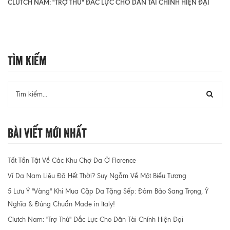
CLUTCH NAM: "TRỢ THỦ" ĐẮC LỰC CHO DÂN TÀI CHÍNH HIỆN ĐẠI
Tìm Kiếm
Bài Viết Mới Nhất
Tất Tần Tật Về Các Khu Chợ Da Ở Florence
Ví Da Nam Liệu Đã Hết Thời? Suy Ngẫm Về Một Biểu Tượng
5 Lưu Ý "Vàng" Khi Mua Cặp Da Tặng Sếp: Đảm Bảo Sang Trọng, Ý
Nghĩa & Đúng Chuẩn Made in Italy!
Clutch Nam: "Trợ Thủ" Đắc Lực Cho Dân Tài Chính Hiện Đại