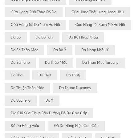
Cửa Hàng Quà Tặng Đồ Da
Cửa Hàng Thắt Lưng Hàng Hiệu
Cửa Hàng Túi Da Nam Hà Nội
Cửa Hàng Túi Xách Nữ Hà Nội
Da Bò
Da Bò Italy
Da Bò Nhập Khẩu
Da Bò Thảo Mộc
Da Bò Ý
Da Nhập Khẩu Ý
Da Saffiano
Da Thảo Mộc
Da Thao Moc Tuscany
Da That
Da Thật
Da Thâtj
Da Thuộc Thảo Mộc
Da Thuoc Tuscanny
Da Vachetta
Da Ý
Địa Chỉ Sữa Chữa Bão Dưỡng Đồ Da Cao Cấp
Đồ Da Hàng Hiệu
Đồ Da Hàng Hiệu Cao Cấp