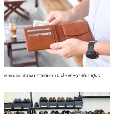
VÍ DA NAM LIỆU ĐÃ HẾT THỜI? SUY NGẪM VỀ MỘT BIỂU TƯỢNG