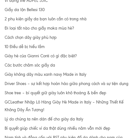
Ví đựng thẻ ADPEL 551C
Giầy da lộn Bellesi 130
2 phụ kiện giầy da bạn luôn cần có trong nhà
Đi loại tất nào cho giầy moka mùa hè?
Cách chọn dây giày phù hợp
10 Điều dễ bị hiểu lầm
Giày hè của Gianni Conti có gì đặc biệt?
Các bước chăm sóc giầy da
Giày không dây màu xanh navy Made in Italy
Driver Shoes – sự kết hợp hoàn hảo giữa phong cách và sự tiện dụng
Shoe tree – bí quyết giữ giày luôn khô thoáng & bền đẹp
GCLeather Nhập Lô Hàng Giày Hè Made in Italy – Những Thiết Kế
Không Dây Ấn Tượng!
Lý do chúng ta nên dán đế cho giày da Italy
Bí quyết giúp chiếc ví da thật dùng nhiều năm vẫn mới đẹp
Nam tính và đẳng cấp với BST phụ kiện đồ da dành cho nam của