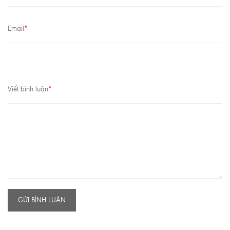
Email
*
Viết bình luận
*
GỬI BÌNH LUẬN