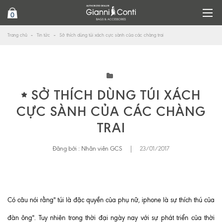
0
Trang chủ
Tin tức
Sở thích dùng túi xách cực sành của các chàng trai
SỞ THÍCH DÙNG TÚI XÁCH
CỰC SÀNH CỦA CÁC CHÀNG
TRAI
Đăng bởi :
Nhân viên GCS
|
23/01/2017
Có câu nói rằng" túi là đặc quyền của phụ nữ, iphone là sự thích thú của
đàn ông". Tuy nhiên trong thời đại ngày nay với sự phát triển của thời