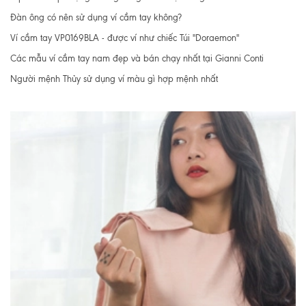
Đàn ông có nên sử dụng ví cầm tay không?
Ví cầm tay VP0169BLA - được ví như chiếc Túi "Doraemon"
Các mẫu ví cầm tay nam đẹp và bán chạy nhất tại Gianni Conti
Người mệnh Thủy sử dụng ví màu gì hợp mệnh nhất