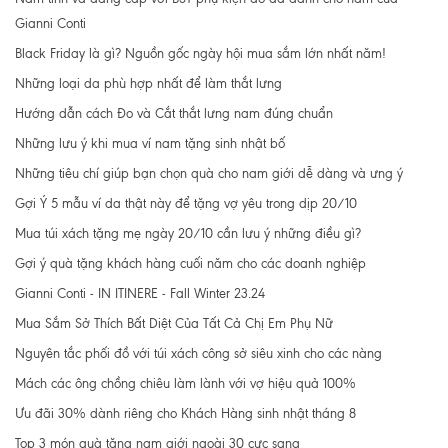
Gianni Conti
Black Friday là gì? Nguồn gốc ngày hội mua sắm lớn nhất năm!
Những loại da phù hợp nhất để làm thắt lưng
Hướng dẫn cách Đo và Cắt thắt lưng nam đúng chuẩn
Những lưu ý khi mua ví nam tặng sinh nhật bố
Những tiêu chí giúp bạn chọn quà cho nam giới dễ dàng và ưng ý
Gợi Ý 5 mẫu ví da thật này để tặng vợ yêu trong dịp 20/10
Mua túi xách tặng mẹ ngày 20/10 cần lưu ý những điều gì?
Gợi ý quà tặng khách hàng cuối năm cho các doanh nghiệp
Gianni Conti - IN ITINERE - Fall Winter 23.24
Mua Sắm Sở Thích Bất Diệt Của Tất Cả Chị Em Phụ Nữ
Nguyên tắc phối đồ với túi xách công sở siêu xinh cho các nàng
Mách các ông chồng chiêu làm lành với vợ hiệu quả 100%
Ưu đãi 30% dành riêng cho Khách Hàng sinh nhật tháng 8
Top 3 món quà tặng nam giới ngoài 30 cực sang