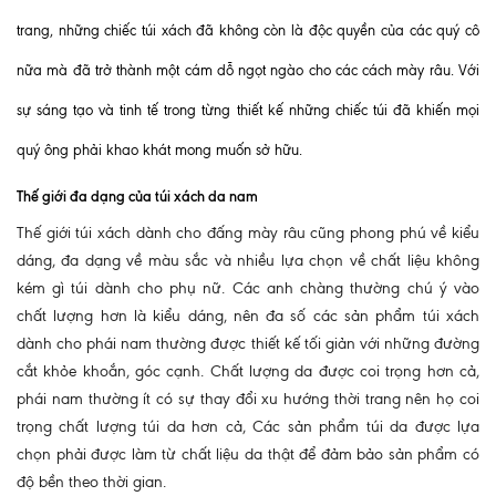
trang, những chiếc túi xách đã không còn là độc quyền của các quý cô
nữa mà đã trở thành một cám dỗ ngọt ngào cho các cách mày râu. Với
sự sáng tạo và tinh tế trong từng thiết kế những chiếc túi đã khiến mọi
quý ông phải khao khát mong muốn sở hữu.
Thế giới đa dạng của túi xách da nam
Thế giới túi xách dành cho đấng mày râu cũng phong phú về kiểu
dáng, đa dạng về màu sắc và nhiều lựa chọn về chất liệu không
kém gì túi dành cho phụ nữ. Các anh chàng thường chú ý vào
chất lượng hơn là kiểu dáng, nên đa số các sản phẩm túi xách
dành cho phái nam thường được thiết kế tối giản với những đường
cắt khỏe khoắn, góc cạnh. Chất lượng da được coi trọng hơn cả,
phái nam thường ít có sự thay đổi xu hướng thời trang nên họ coi
trọng chất lượng túi da hơn cả, Các sản phẩm túi da được lựa
chọn phải được làm từ chất liệu da thật để đảm bảo sản phẩm có
độ bền theo thời gian.