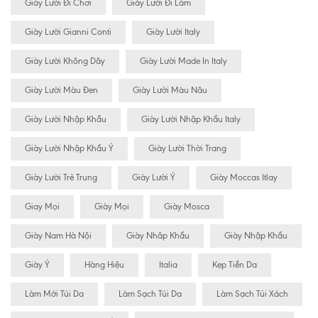
Giày Lười Đi Chơi
Giày Lười Đi Làm
Giày Lười Gianni Conti
Giày Lười Italy
Giày Lười Không Dây
Giày Lười Made In Italy
Giày Lười Màu Đen
Giày Lười Màu Nâu
Giày Lười Nhập Khẩu
Giày Lười Nhập Khẩu Italy
Giày Lười Nhập Khẩu Ý
Giày Lười Thời Trang
Giày Lười Trẻ Trung
Giày Lười Ý
Giày Moccas Itlay
Giay Mọi
Giày Mọi
Giày Mosca
Giày Nam Hà Nội
Giày Nhâp Khẩu
Giày Nhập Khẩu
Giày Ý
Hàng Hiệu
Italia
Kẹp Tiền Da
Làm Mới Túi Da
Làm Sạch Túi Da
Làm Sạch Túi Xách