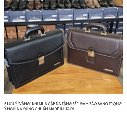
5 LƯU Ý "VÀNG" KHI MUA CẶP DA TẶNG SẾP: ĐẢM BẢO SANG TRỌNG,
Ý NGHĨA & ĐÚNG CHUẨN MADE IN ITALY!