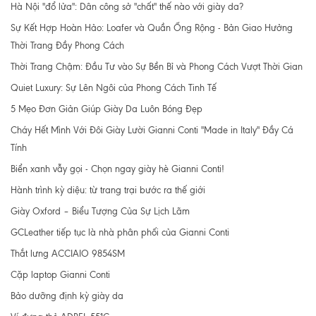
Hà Nội "đổ lửa": Dân công sở "chất" thế nào với giày da?
Sự Kết Hợp Hoàn Hảo: Loafer và Quần Ống Rộng - Bản Giao Hưởng
Thời Trang Đầy Phong Cách
Thời Trang Chậm: Đầu Tư vào Sự Bền Bỉ và Phong Cách Vượt Thời Gian
Quiet Luxury: Sự Lên Ngôi của Phong Cách Tinh Tế
5 Mẹo Đơn Giản Giúp Giày Da Luôn Bóng Đẹp
Cháy Hết Mình Với Đôi Giày Lười Gianni Conti "Made in Italy" Đầy Cá
Tính
Biển xanh vẫy gọi - Chọn ngay giày hè Gianni Conti!
Hành trình kỳ diệu: từ trang trại bước ra thế giới
Giày Oxford – Biểu Tượng Của Sự Lịch Lãm
GCLeather tiếp tục là nhà phân phối của Gianni Conti
Thắt lưng ACCIAIO 9854SM
Cặp laptop Gianni Conti
Bảo dưỡng định kỳ giày da