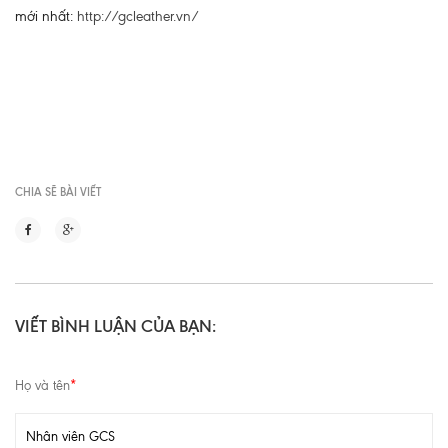
mới nhất:
http://gcleather.vn/
CHIA SẼ BÀI VIẾT
VIẾT BÌNH LUẬN CỦA BẠN:
Họ và tên
*