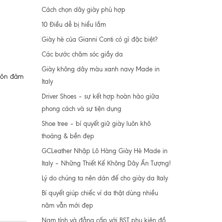
Cách chọn dây giày phù hợp
10 Điều dễ bị hiểu lầm
Giày hè của Gianni Conti có gì đặc biệt?
Các bước chăm sóc giầy da
Giày không dây màu xanh navy Made in
luôn đảm
Italy
Driver Shoes – sự kết hợp hoàn hảo giữa
phong cách và sự tiện dụng
Shoe tree – bí quyết giữ giày luôn khô
thoáng & bền đẹp
GCLeather Nhập Lô Hàng Giày Hè Made in
Italy – Những Thiết Kế Không Dây Ấn Tượng!
Lý do chúng ta nên dán đế cho giày da Italy
Bí quyết giúp chiếc ví da thật dùng nhiều
năm vẫn mới đẹp
Nam tính và đẳng cấp với BST phụ kiện đồ