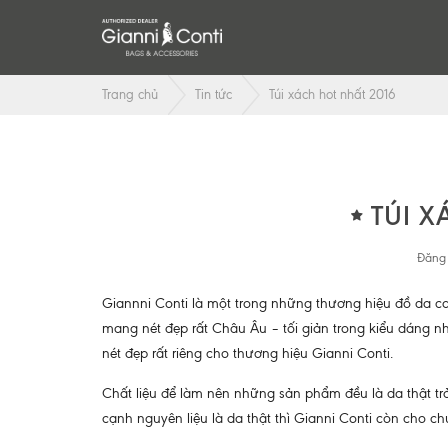
Trang chủ
Tin tức
Túi xách hot nhất 2016
TÚI X
Đăng 
Giannni Conti là một trong những thương hiệu đồ da c
mang nét đẹp rất Châu Âu – tối giản trong kiểu dáng 
nét đẹp rất riêng cho thương hiệu Gianni Conti.
Chất liệu để làm nên những sản phẩm đều là da thật tr
cạnh nguyên liệu là da thật thì Gianni Conti còn cho ch