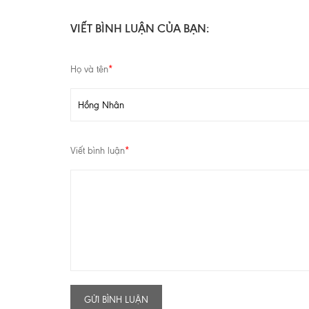
VIẾT BÌNH LUẬN CỦA BẠN:
Họ và tên
*
Viết bình luận
*
GỬI BÌNH LUẬN