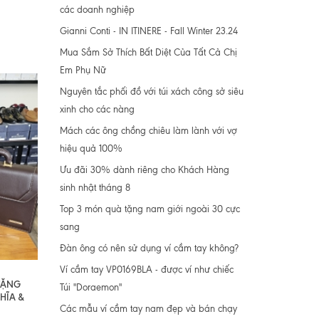
các doanh nghiệp
Gianni Conti - IN ITINERE - Fall Winter 23.24
Mua Sắm Sở Thích Bất Diệt Của Tất Cả Chị
Em Phụ Nữ
Nguyên tắc phối đồ với túi xách công sở siêu
xinh cho các nàng
Mách các ông chồng chiêu làm lành với vợ
hiệu quả 100%
Ưu đãi 30% dành riêng cho Khách Hàng
sinh nhật tháng 8
Top 3 món quà tặng nam giới ngoài 30 cực
sang
Đàn ông có nên sử dụng ví cầm tay không?
Ví cầm tay VP0169BLA - được ví như chiếc
 TẶNG
Túi "Doraemon"
HĨA &
Các mẫu ví cầm tay nam đẹp và bán chạy