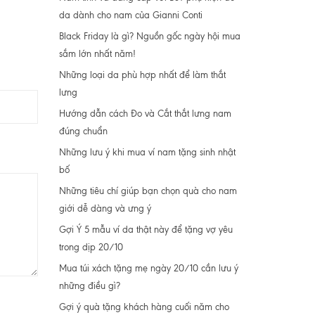
da dành cho nam của Gianni Conti
Black Friday là gì? Nguồn gốc ngày hội mua
sắm lớn nhất năm!
Những loại da phù hợp nhất để làm thắt
lưng
Hướng dẫn cách Đo và Cắt thắt lưng nam
đúng chuẩn
Những lưu ý khi mua ví nam tặng sinh nhật
bố
Những tiêu chí giúp bạn chọn quà cho nam
giới dễ dàng và ưng ý
Gợi Ý 5 mẫu ví da thật này để tặng vợ yêu
trong dịp 20/10
Mua túi xách tặng mẹ ngày 20/10 cần lưu ý
những điều gì?
Gợi ý quà tặng khách hàng cuối năm cho