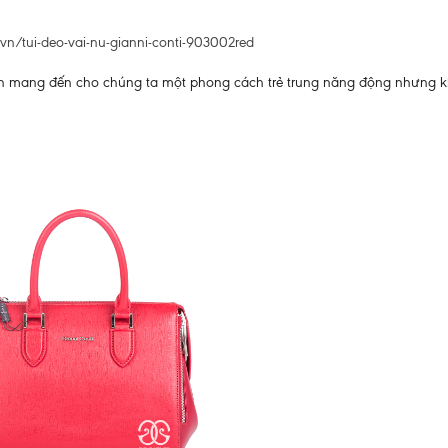
r.vn/tui-deo-vai-nu-gianni-conti-903002red
muốn mang đến cho chúng ta một phong cách trẻ trung năng động nhưng 