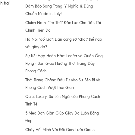
nh hai
Đảm Bảo Sang Trọng, Ý Nghĩa & Đúng
Chuẩn Made in Italy!
Clutch Nam: "Trợ Thủ" Đắc Lực Cho Dân Tài
Chính Hiện Đại
Hà Nội "đổ lửa": Dân công sở "chất" thế nào
với giày da?
Sự Kết Hợp Hoàn Hảo: Loafer và Quần Ống
Rộng - Bản Giao Hưởng Thời Trang Đầy
Phong Cách
Thời Trang Chậm: Đầu Tư vào Sự Bền Bỉ và
Phong Cách Vượt Thời Gian
Quiet Luxury: Sự Lên Ngôi của Phong Cách
Tinh Tế
5 Mẹo Đơn Giản Giúp Giày Da Luôn Bóng
Đẹp
Cháy Hết Mình Với Đôi Giày Lười Gianni