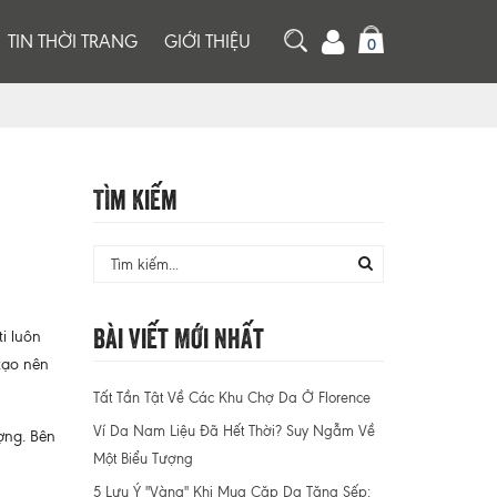
TIN THỜI TRANG
GIỚI THIỆU
0
Tìm Kiếm
Bài Viết Mới Nhất
i luôn
tạo nên
Tất Tần Tật Về Các Khu Chợ Da Ở Florence
Ví Da Nam Liệu Đã Hết Thời? Suy Ngẫm Về
ợng. Bên
Một Biểu Tượng
5 Lưu Ý "Vàng" Khi Mua Cặp Da Tặng Sếp: