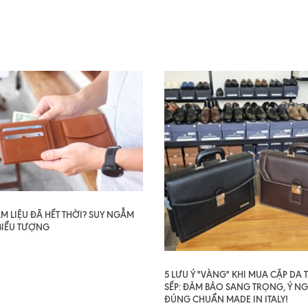
AM LIỆU ĐÃ HẾT THỜI? SUY NGẪM
BIỂU TƯỢNG
5 LƯU Ý "VÀNG" KHI MUA CẶP DA
SẾP: ĐẢM BẢO SANG TRỌNG, Ý NG
ĐÚNG CHUẨN MADE IN ITALY!