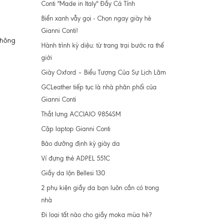
Conti "Made in Italy" Đầy Cá Tính
Biển xanh vẫy gọi - Chọn ngay giày hè
Gianni Conti!
không
Hành trình kỳ diệu: từ trang trại bước ra thế
giới
Giày Oxford – Biểu Tượng Của Sự Lịch Lãm
GCLeather tiếp tục là nhà phân phối của
Gianni Conti
Thắt lưng ACCIAIO 9854SM
Cặp laptop Gianni Conti
Bảo dưỡng định kỳ giày da
Ví đựng thẻ ADPEL 551C
Giầy da lộn Bellesi 130
2 phụ kiện giầy da bạn luôn cần có trong
nhà
Đi loại tất nào cho giầy moka mùa hè?