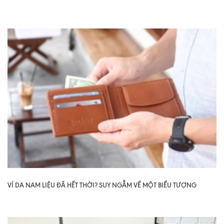
VÍ DA NAM LIỆU ĐÃ HẾT THỜI? SUY NGẪM VỀ MỘT BIỂU TƯỢNG