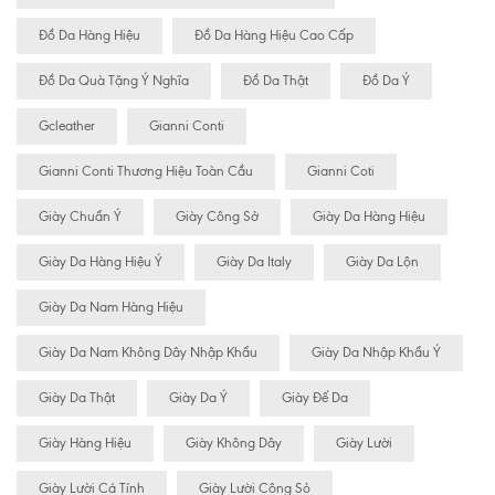
Đồ Da Hàng Hiệu
Đồ Da Hàng Hiệu Cao Cấp
Đồ Da Quà Tặng Ý Nghĩa
Đồ Da Thật
Đồ Da Ý
Gcleather
Gianni Conti
Gianni Conti Thương Hiệu Toàn Cầu
Gianni Coti
Giày Chuẩn Ý
Giày Công Sở
Giày Da Hàng Hiệu
Giày Da Hàng Hiệu Ý
Giày Da Italy
Giày Da Lộn
Giày Da Nam Hàng Hiệu
Giày Da Nam Không Dây Nhập Khẩu
Giày Da Nhập Khẩu Ý
Giày Da Thật
Giày Da Ý
Giày Đế Da
Giày Hàng Hiệu
Giày Không Dây
Giày Lười
Giày Lười Cá Tính
Giày Lười Công Sỏ