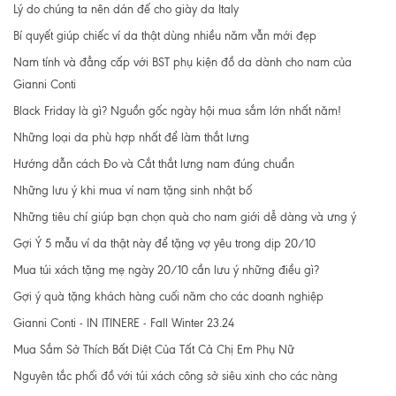
Lý do chúng ta nên dán đế cho giày da Italy
Bí quyết giúp chiếc ví da thật dùng nhiều năm vẫn mới đẹp
Nam tính và đẳng cấp với BST phụ kiện đồ da dành cho nam của
Gianni Conti
Black Friday là gì? Nguồn gốc ngày hội mua sắm lớn nhất năm!
Những loại da phù hợp nhất để làm thắt lưng
Hướng dẫn cách Đo và Cắt thắt lưng nam đúng chuẩn
Những lưu ý khi mua ví nam tặng sinh nhật bố
Những tiêu chí giúp bạn chọn quà cho nam giới dễ dàng và ưng ý
Gợi Ý 5 mẫu ví da thật này để tặng vợ yêu trong dịp 20/10
Mua túi xách tặng mẹ ngày 20/10 cần lưu ý những điều gì?
Gợi ý quà tặng khách hàng cuối năm cho các doanh nghiệp
Gianni Conti - IN ITINERE - Fall Winter 23.24
Mua Sắm Sở Thích Bất Diệt Của Tất Cả Chị Em Phụ Nữ
Nguyên tắc phối đồ với túi xách công sở siêu xinh cho các nàng