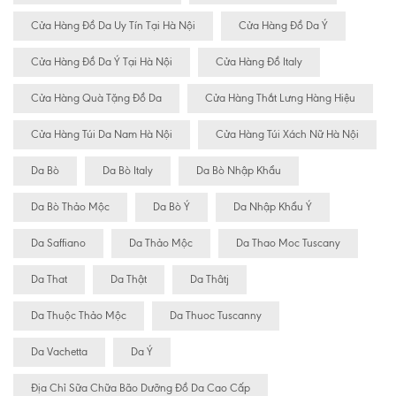
Cửa Hàng Đồ Da Uy Tín Tại Hà Nội
Cửa Hàng Đồ Da Ý
Cửa Hàng Đồ Da Ý Tại Hà Nội
Cửa Hàng Đồ Italy
Cửa Hàng Quà Tặng Đồ Da
Cửa Hàng Thắt Lưng Hàng Hiệu
Cửa Hàng Túi Da Nam Hà Nội
Cửa Hàng Túi Xách Nữ Hà Nội
Da Bò
Da Bò Italy
Da Bò Nhập Khẩu
Da Bò Thảo Mộc
Da Bò Ý
Da Nhập Khẩu Ý
Da Saffiano
Da Thảo Mộc
Da Thao Moc Tuscany
Da That
Da Thật
Da Thâtj
Da Thuộc Thảo Mộc
Da Thuoc Tuscanny
Da Vachetta
Da Ý
Địa Chỉ Sữa Chữa Bão Dưỡng Đồ Da Cao Cấp