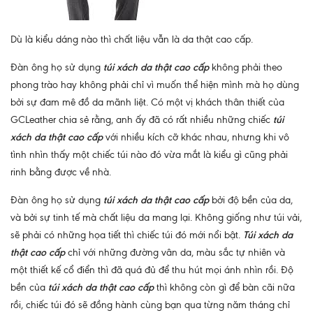
Dù là kiểu dáng nào thì chất liệu vẫn là da thật cao cấp.
Đàn ông họ sử dụng
túi xách da thật cao cấp
không phải theo
phong trào hay không phải chỉ vì muốn thể hiện mình mà họ dùng
bởi sự đam mê đồ da mãnh liệt. Có một vị khách thân thiết của
GCLeather chia sẻ rằng, anh ấy đã có rất nhiều những chiếc
túi
xách da thật cao cấp
với nhiều kích cỡ khác nhau, nhưng khi vô
tình nhìn thấy một chiếc túi nào đó vừa mắt là kiểu gì cũng phải
rinh bằng được về nhà.
Đàn ông họ sử dụng
túi xách da thật cao cấp
bởi độ bền của da,
và bởi sự tinh tế mà chất liệu da mang lại. Không giống như túi vải,
sẽ phải có những họa tiết thì chiếc túi đó mới nổi bật.
Túi xách da
thật cao cấp
chỉ với những đường vân da, màu sắc tự nhiên và
một thiết kế cổ điển thì đã quá đủ để thu hút mọi ánh nhìn rồi. Độ
bền của
túi xách da thật cao cấp
thì không còn gì để bàn cãi nữa
rồi, chiếc túi đó sẽ đồng hành cùng bạn qua từng năm tháng chỉ