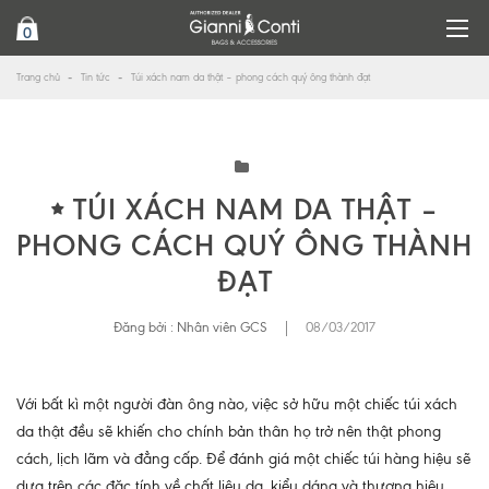
0
Trang chủ
Tin tức
Túi xách nam da thật – phong cách quý ông thành đạt
TÚI XÁCH NAM DA THẬT –
PHONG CÁCH QUÝ ÔNG THÀNH
ĐẠT
Đăng bởi :
Nhân viên GCS
|
08/03/2017
Với bất kì một người đàn ông nào, việc sở hữu một chiếc túi xách
da thật đều sẽ khiến cho chính bản thân họ trở nên thật phong
cách, lịch lãm và đẳng cấp. Để đánh giá một chiếc túi hàng hiệu sẽ
dựa trên các đặc tính về chất liệu da, kiểu dáng và thương hiệu