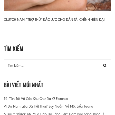
CLUTCH NAM: "TRỢ THỦ" ĐẮC LỰC CHO DÂN TÀI CHÍNH HIỆN ĐẠI
Tìm Kiếm
Bài Viết Mới Nhất
Tất Tần Tật Về Các Khu Chợ Da Ở Florence
Ví Da Nam Liệu Đã Hết Thời? Suy Ngẫm Về Một Biểu Tượng
5 Lưu Ý "Vàng" Khi Mua Cặp Da Tặng Sếp: Đảm Bảo Sang Trọng, Ý