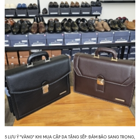
5 LƯU Ý "VÀNG" KHI MUA CẶP DA TẶNG SẾP: ĐẢM BẢO SANG TRỌNG,