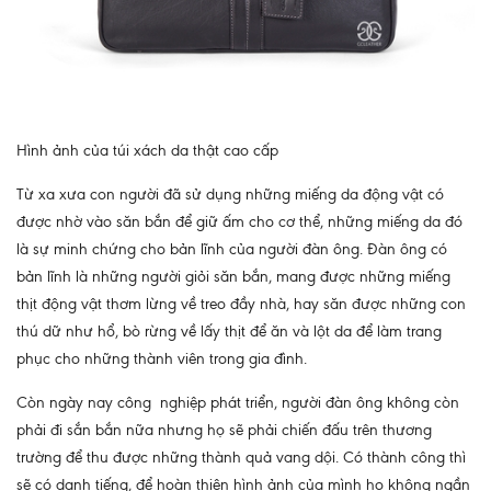
Hình ảnh của túi xách da thật cao cấp
Từ xa xưa con người đã sử dụng những miếng da động vật có
được nhờ vào săn bắn để giữ ấm cho cơ thể, những miếng da đó
là sự minh chứng cho bản lĩnh của người đàn ông. Đàn ông có
bản lĩnh là những người giỏi săn bắn, mang được những miếng
thịt động vật thơm lừng về treo đầy nhà, hay săn được những con
thú dữ như hổ, bò rừng về lấy thịt để ăn và lột da để làm trang
phục cho những thành viên trong gia đình.
Còn ngày nay công nghiệp phát triển, người đàn ông không còn
phải đi sắn bắn nữa nhưng họ sẽ phải chiến đấu trên thương
trường để thu được những thành quả vang dội. Có thành công thì
sẽ có danh tiếng, để hoàn thiện hình ảnh của mình họ không ngần