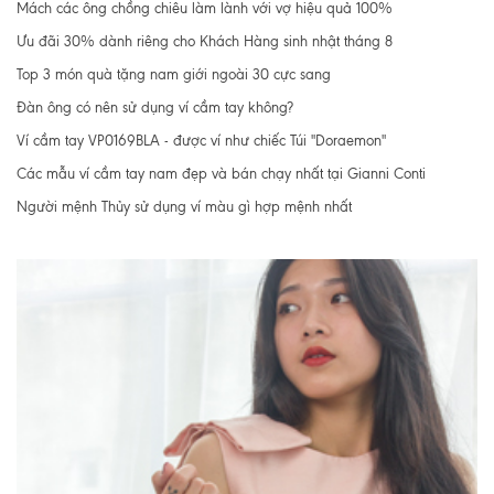
Mách các ông chồng chiêu làm lành với vợ hiệu quả 100%
Ưu đãi 30% dành riêng cho Khách Hàng sinh nhật tháng 8
Top 3 món quà tặng nam giới ngoài 30 cực sang
Đàn ông có nên sử dụng ví cầm tay không?
Ví cầm tay VP0169BLA - được ví như chiếc Túi "Doraemon"
Các mẫu ví cầm tay nam đẹp và bán chạy nhất tại Gianni Conti
Người mệnh Thủy sử dụng ví màu gì hợp mệnh nhất