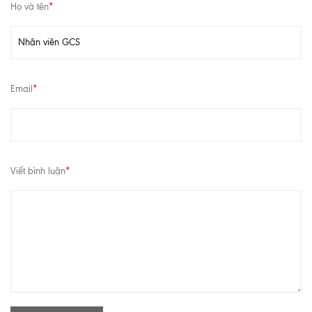
Họ và tên
*
Email
*
Viết bình luận
*