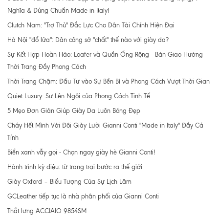
Nghĩa & Đúng Chuẩn Made in Italy!
Clutch Nam: "Trợ Thủ" Đắc Lực Cho Dân Tài Chính Hiện Đại
Hà Nội "đổ lửa": Dân công sở "chất" thế nào với giày da?
Sự Kết Hợp Hoàn Hảo: Loafer và Quần Ống Rộng - Bản Giao Hưởng
Thời Trang Đầy Phong Cách
Thời Trang Chậm: Đầu Tư vào Sự Bền Bỉ và Phong Cách Vượt Thời Gian
Quiet Luxury: Sự Lên Ngôi của Phong Cách Tinh Tế
5 Mẹo Đơn Giản Giúp Giày Da Luôn Bóng Đẹp
Cháy Hết Mình Với Đôi Giày Lười Gianni Conti "Made in Italy" Đầy Cá
Tính
Biển xanh vẫy gọi - Chọn ngay giày hè Gianni Conti!
Hành trình kỳ diệu: từ trang trại bước ra thế giới
Giày Oxford – Biểu Tượng Của Sự Lịch Lãm
GCLeather tiếp tục là nhà phân phối của Gianni Conti
Thắt lưng ACCIAIO 9854SM