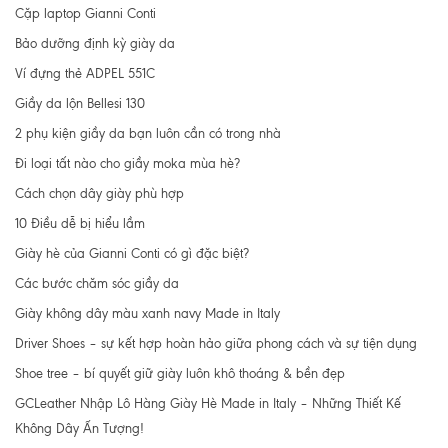
Cặp laptop Gianni Conti
Bảo dưỡng định kỳ giày da
Ví đựng thẻ ADPEL 551C
Giầy da lộn Bellesi 130
2 phụ kiện giầy da bạn luôn cần có trong nhà
Đi loại tất nào cho giầy moka mùa hè?
Cách chọn dây giày phù hợp
10 Điều dễ bị hiểu lầm
Giày hè của Gianni Conti có gì đặc biệt?
Các bước chăm sóc giầy da
Giày không dây màu xanh navy Made in Italy
Driver Shoes – sự kết hợp hoàn hảo giữa phong cách và sự tiện dụng
Shoe tree – bí quyết giữ giày luôn khô thoáng & bền đẹp
GCLeather Nhập Lô Hàng Giày Hè Made in Italy – Những Thiết Kế
Không Dây Ấn Tượng!