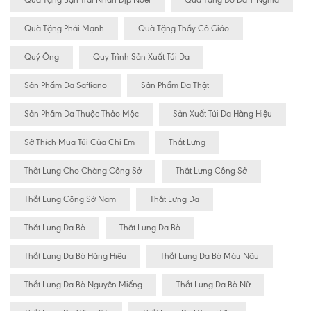
Quà Tặng Bạn Trai Nhân Dịp Noel
Quà Tặng Đồ Da Ý Nghĩa
Quà Tặng Phái Mạnh
Quà Tặng Thầy Cô Giáo
Quý Ông
Quy Trình Sản Xuất Túi Da
Sản Phẩm Da Saffiano
Sản Phẩm Da Thật
Sản Phẩm Da Thuộc Thảo Mộc
Sản Xuất Túi Da Hàng Hiệu
Sở Thích Mua Túi Của Chị Em
Thắt Lưng
Thắt Lưng Cho Chàng Công Sở
Thắt Lưng Công Sở
Thắt Lưng Công Sở Nam
Thắt Lưng Da
Thăt Lưng Da Bò
Thắt Lưng Da Bò
Thắt Lưng Da Bò Hàng Hiêu
Thắt Lưng Da Bò Màu Nâu
Thắt Lưng Da Bò Nguyên Miếng
Thắt Lưng Da Bò Nữ