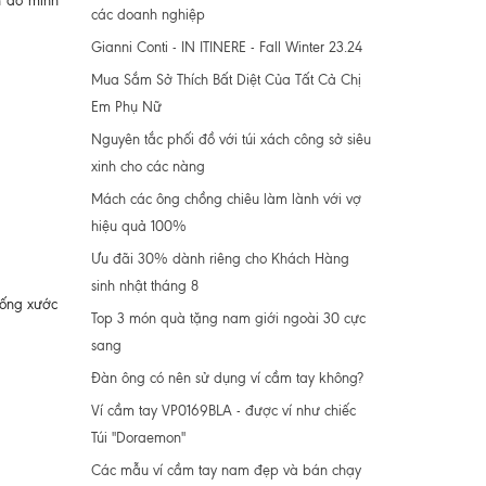
n đồ mình
các doanh nghiệp
Gianni Conti - IN ITINERE - Fall Winter 23.24
Mua Sắm Sở Thích Bất Diệt Của Tất Cả Chị
Em Phụ Nữ
Nguyên tắc phối đồ với túi xách công sở siêu
xinh cho các nàng
Mách các ông chồng chiêu làm lành với vợ
hiệu quả 100%
Ưu đãi 30% dành riêng cho Khách Hàng
sinh nhật tháng 8
hống xước
Top 3 món quà tặng nam giới ngoài 30 cực
sang
Đàn ông có nên sử dụng ví cầm tay không?
Ví cầm tay VP0169BLA - được ví như chiếc
Túi "Doraemon"
Các mẫu ví cầm tay nam đẹp và bán chạy