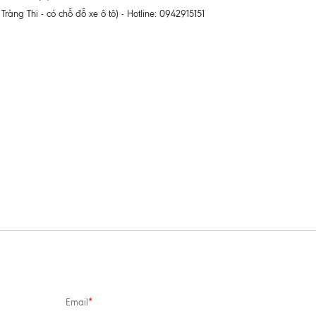
ng Thi - có chỗ đỗ xe ô tô) - Hotline: 0942915151
Email
*