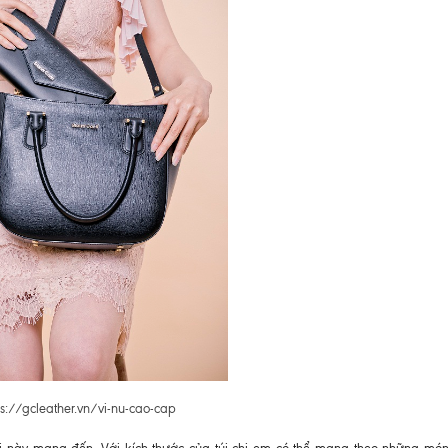
ps://gcleather.vn/vi-nu-cao-cap