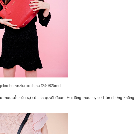
gcleather.vn/tui-xach-nu-1240825red
 màu sắc của sự cá tính quyết đoán. Hai tông màu tuy cơ bản nhưng không 