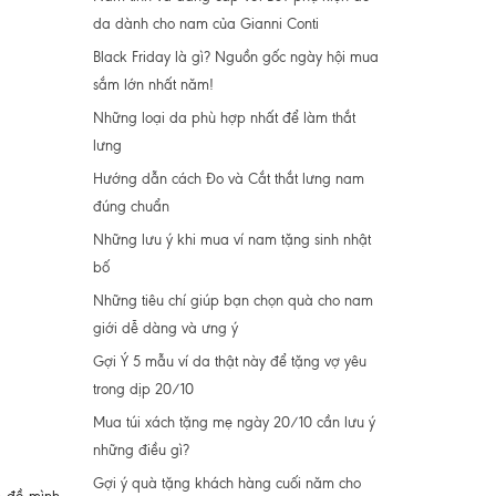
da dành cho nam của Gianni Conti
Black Friday là gì? Nguồn gốc ngày hội mua
sắm lớn nhất năm!
Những loại da phù hợp nhất để làm thắt
lưng
Hướng dẫn cách Đo và Cắt thắt lưng nam
đúng chuẩn
Những lưu ý khi mua ví nam tặng sinh nhật
bố
Những tiêu chí giúp bạn chọn quà cho nam
giới dễ dàng và ưng ý
Gợi Ý 5 mẫu ví da thật này để tặng vợ yêu
trong dịp 20/10
Mua túi xách tặng mẹ ngày 20/10 cần lưu ý
những điều gì?
Gợi ý quà tặng khách hàng cuối năm cho