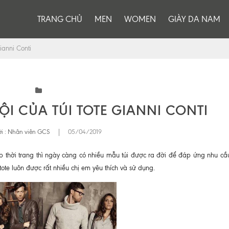
TRANG CHỦ
MEN
WOMEN
GIÀY DA NAM
ianni Conti
ỘI CỦA TÚI TOTE GIANNI CONTI
i :
Nhân viên GCS
|
05/04/2019
p thời trang thì ngày càng có nhiều mẫu túi được ra đời để đáp ứng nhu cầ
tote luôn được rất nhiều chị em yêu thích và sử dụng.