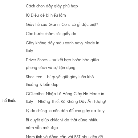
Cách chọn dây giày phù hợp
10 Điều dễ bị hiểu lầm
Giày hè của Gianni Conti có gì đặc biệt?
Các bước chăm sóc giầy da
Giày không dây màu xanh navy Made in
Italy
Driver Shoes – sự kết hợp hoàn hảo giữa
phong cách và sự tiện dụng
Shoe tree – bí quyết giữ giày luôn khô
thoáng & bền đẹp
GCLeather Nhập Lô Hàng Giày Hè Made in
thể thiếu
Italy – Những Thiết Kế Không Dây Ấn Tượng!
Lý do chúng ta nên dán đế cho giày da Italy
Bí quyết giúp chiếc ví da thật dùng nhiều
năm vẫn mới đẹp
Nam tính và đẳng cấp với BST phụ kiện đồ