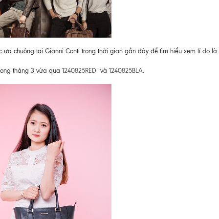
 chuộng tại Gianni Conti trong thời gian gần đây để tìm hiểu xem lí do là 
trong tháng 3 vừa qua
1240825RED
và
1240825BLA
.