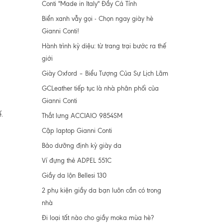
Conti "Made in Italy" Đầy Cá Tính
Biển xanh vẫy gọi - Chọn ngay giày hè
Gianni Conti!
Hành trình kỳ diệu: từ trang trại bước ra thế
giới
Giày Oxford – Biểu Tượng Của Sự Lịch Lãm
GCLeather tiếp tục là nhà phân phối của
Gianni Conti
ế.
Thắt lưng ACCIAIO 9854SM
Cặp laptop Gianni Conti
Bảo dưỡng định kỳ giày da
Ví đựng thẻ ADPEL 551C
Giầy da lộn Bellesi 130
2 phụ kiện giầy da bạn luôn cần có trong
nhà
Đi loại tất nào cho giầy moka mùa hè?