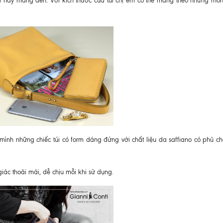
i này mang đến. Với kích thước của túi chị em có thể mang theo những mó
 mình những chiếc túi có form dáng đứng với chất liệu da saffiano có phủ c
ác thoải mái, dễ chịu mỗi khi sử dụng.