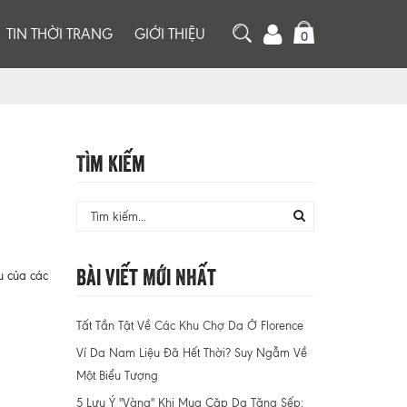
TIN THỜI TRANG
GIỚI THIỆU
0
Tìm Kiếm
Bài Viết Mới Nhất
u của các
Tất Tần Tật Về Các Khu Chợ Da Ở Florence
Ví Da Nam Liệu Đã Hết Thời? Suy Ngẫm Về
Một Biểu Tượng
5 Lưu Ý "Vàng" Khi Mua Cặp Da Tặng Sếp: