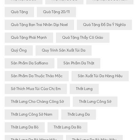
Quà Tặng
Quà Tặng 20/11
Quà Tặng Bạn Trai Nhân Dịp Noel
Quà Tặng Đồ Da Ý Nghĩa
Quà Tặng Phái Mạnh
Quà Tặng Thầy Cô Giáo
Quý Ông
Quy Trình Sản Xuất Túi Da
Sản Phẩm Da Saffiano
Sản Phẩm Da Thật
Sản Phẩm Da Thuộc Thảo Mộc
Sản Xuất Túi Da Hàng Hiệu
Sở Thích Mua Túi Của Chị Em
Thắt Lưng
Thắt Lưng Cho Chàng Công Sở
Thắt Lưng Công Sở
Thắt Lưng Công Sở Nam
Thắt Lưng Da
Thăt Lưng Da Bò
Thắt Lưng Da Bò