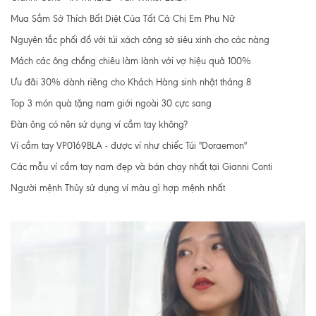
Mua Sắm Sở Thích Bất Diệt Của Tất Cả Chị Em Phụ Nữ
Nguyên tắc phối đồ với túi xách công sở siêu xinh cho các nàng
Mách các ông chồng chiêu làm lành với vợ hiệu quả 100%
Ưu đãi 30% dành riêng cho Khách Hàng sinh nhật tháng 8
Top 3 món quà tặng nam giới ngoài 30 cực sang
Đàn ông có nên sử dụng ví cầm tay không?
Ví cầm tay VP0169BLA - được ví như chiếc Túi "Doraemon"
Các mẫu ví cầm tay nam đẹp và bán chạy nhất tại Gianni Conti
Người mệnh Thủy sử dụng ví màu gì hợp mệnh nhất