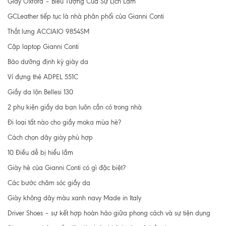
Giày Oxford – Biểu Tượng Của Sự Lịch Lãm
GCLeather tiếp tục là nhà phân phối của Gianni Conti
Thắt lưng ACCIAIO 9854SM
Cặp laptop Gianni Conti
Bảo dưỡng định kỳ giày da
Ví đựng thẻ ADPEL 551C
Giầy da lộn Bellesi 130
2 phụ kiện giầy da bạn luôn cần có trong nhà
Đi loại tất nào cho giầy moka mùa hè?
Cách chọn dây giày phù hợp
10 Điều dễ bị hiểu lầm
Giày hè của Gianni Conti có gì đặc biệt?
Các bước chăm sóc giầy da
Giày không dây màu xanh navy Made in Italy
Driver Shoes – sự kết hợp hoàn hảo giữa phong cách và sự tiện dụng