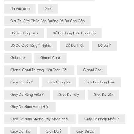
Da Vachetta
Da Ý
Địa Chỉ Sữa Chữa Bão Dưỡng Đồ Da Cao Cấp
Đồ Da Hàng Hiệu
Đồ Da Hàng Hiệu Cao Cấp
Đồ Da Quà Tặng Ý Nghĩa
Đồ Da Thật
Đồ Da Ý
Gcleather
Gianni Conti
Gianni Conti Thương Hiệu Toàn Cầu
Gianni Coti
Giày Chuẩn Ý
Giày Công Sở
Giày Da Hàng Hiệu
Giày Da Hàng Hiệu Ý
Giày Da Italy
Giày Da Lộn
Giày Da Nam Hàng Hiệu
Giày Da Nam Không Dây Nhập Khẩu
Giày Da Nhập Khẩu Ý
Giày Da Thật
Giày Da Ý
Giày Đế Da