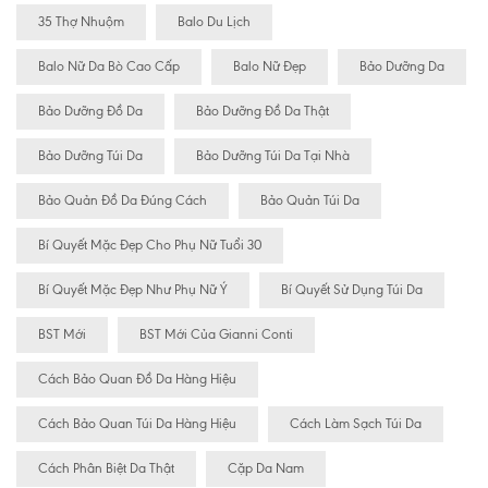
35 Thợ Nhuộm
Balo Du Lịch
Balo Nữ Da Bò Cao Cấp
Balo Nữ Đẹp
Bảo Dưỡng Da
Bảo Dưỡng Đồ Da
Bảo Dưỡng Đồ Da Thật
Bảo Dưỡng Túi Da
Bảo Dưỡng Túi Da Tại Nhà
Bảo Quản Đồ Da Đúng Cách
Bảo Quản Túi Da
Bí Quyết Mặc Đẹp Cho Phụ Nữ Tuổi 30
Bí Quyết Mặc Đẹp Như Phụ Nữ Ý
Bí Quyết Sử Dụng Túi Da
BST Mới
BST Mới Của Gianni Conti
Cách Bảo Quan Đồ Da Hàng Hiệu
Cách Bảo Quan Túi Da Hàng Hiệu
Cách Làm Sạch Túi Da
Cách Phân Biệt Da Thật
Cặp Da Nam