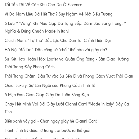
Tất Tần Tật Về Các Khu Chợ Da Ở Florence
Ví Da Nam Liệu Đã Hết Thời? Suy Ngẫm Về Một Biểu Tượng
5 Lưu Ý "Vàng" Khi Mua Cặp Da Tặng Sếp: Đảm Bảo Sang Trọng, Ý
Nghĩa & Đúng Chuẩn Made in Italy!
Clutch Nam: "Trợ Thủ" Đắc Lực Cho Dân Tài Chính Hiện Đại
Hà Nội "đổ lửa": Dân công sở "chất" thế nào với giày da?
Sự Kết Hợp Hoàn Hảo: Loafer và Quần Ống Rộng - Bản Giao Hưởng
Thời Trang Đầy Phong Cách
Thời Trang Chậm: Đầu Tư vào Sự Bền Bỉ và Phong Cách Vượt Thời Gian
Quiet Luxury: Sự Lên Ngôi của Phong Cách Tinh Tế
5 Mẹo Đơn Giản Giúp Giày Da Luôn Bóng Đẹp
Cháy Hết Mình Với Đôi Giày Lười Gianni Conti "Made in Italy" Đầy Cá
Tính
Biển xanh vẫy gọi - Chọn ngay giày hè Gianni Conti!
Hành trình kỳ diệu: từ trang trại bước ra thế giới