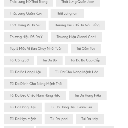
Thắt Lưng Nữ Thời Trang
Thắt Lưng Quần Jean
Thắt Lưng Quần Kaki
Thắt Lưngnam
Thời Trang Ví Da Nữ
Thương Hiệu Đồ Da Nổi Tiếng
Thương Hiệu Đồ Da Ý
Thương Hiệu Gianni Conti
Top 5 Mẫu Ví Bán Chạy Nhất Tuần
Túi Cầm Tay
Túi Công Sở
Túi Da Bò
Túi Da Bò Cao Cấp
Túi Da Bò Hàng Hiệu
Túi Da Cho Nàng Mệnh Hỏa
Túi Da Dành Cho Nàng Mệnh Thổ
Túi Da Đeo Chéo Nam Hàng Hiệu
Túi Da Hàng Hiêu
Túi Da Hàng Hiệu
Túi Da Hàng Hiệu Giảm Giá
Túi Da Hợp Mệnh
Túi Da Ipad
Túi Da Italy