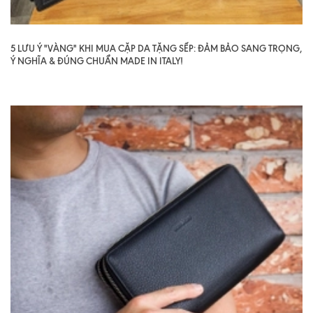
5 LƯU Ý "VÀNG" KHI MUA CẶP DA TẶNG SẾP: ĐẢM BẢO SANG TRỌNG,
Ý NGHĨA & ĐÚNG CHUẨN MADE IN ITALY!