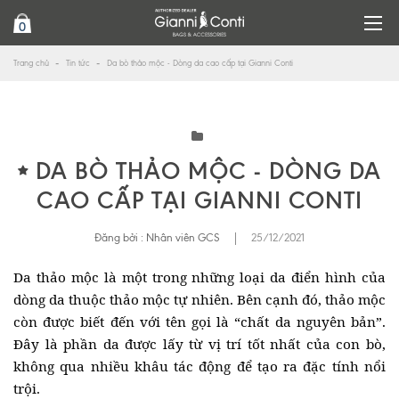
0
Trang chủ
Tin tức
Da bò thảo mộc - Dòng da cao cấp tại Gianni Conti
DA BÒ THẢO MỘC - DÒNG DA
CAO CẤP TẠI GIANNI CONTI
Đăng bởi :
Nhân viên GCS
|
25/12/2021
Da
thảo mộc là một trong những loại da điển hình của
dòng da thuộc thảo mộc tự nhiên. Bên cạnh đó, thảo mộc
còn được biết đến với tên gọi là “chất da nguyên bản”.
Đây là phần da được lấy từ vị trí tốt nhất của con bò,
không qua nhiều khâu tác động để tạo ra đặc tính nổi
trội.