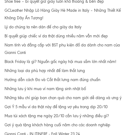
Shoe tree – bí quyết giữ giày luôn khô thoáng & bền đẹp
GCLeather Nhập Lô Hàng Giày Hè Made in Italy – Những Thiết Kế
Không Dây Ấn Tượng!
Lý do chúng ta nên dán đế cho giày da Italy
Bí quyết giúp chiếc ví da thật dùng nhiều năm vẫn mới đẹp
Nam tính và đẳng cấp với BST phụ kiện đồ da dành cho nam của
Gianni Conti
Black Friday là gì? Nguồn gốc ngày hội mua sắm lớn nhất năm!
Những loại da phù hợp nhất để làm thắt lưng
Hướng dẫn cách Đo và Cắt thắt lưng nam đúng chuẩn
Những lưu ý khi mua ví nam tặng sinh nhật bố
Những tiêu chí giúp bạn chọn quà cho nam giới dễ dàng và ưng ý
Gợi Ý 5 mẫu ví da thật này để tặng vợ yêu trong dịp 20/10
Mua túi xách tặng mẹ ngày 20/10 cần lưu ý những điều gì?
Gợi ý quà tặng khách hàng cuối năm cho các doanh nghiệp
Gianni Conti - IN ITINERE - Fall Winter 23.24