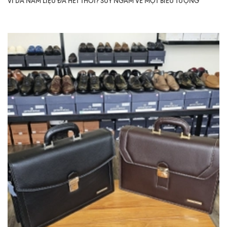
VÍ DA NAM LIỆU ĐÃ HẾT THỜI? SUY NGẪM VỀ MỘT BIỂU TƯỢNG