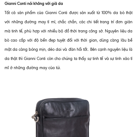
Gianni Conti nói không với giả da
Tất cả sản phẩm của Gianni Conti được sản xuất từ 100% da bò thật
với những đường may tỉ mỉ, chắc chắn, các chi tiết trang trí đơn giản
mà tinh tế, phù hợp với nhiều bộ đồ thời trang công sở. Nguyên liệu da
bò cao cấp với độ bền đẹp tuyệt đối với thời gian, dùng càng lâu bề
mặt da càng bóng mịn, dẻo dai và đàn hồi tốt.. Bên cạnh nguyên liệu là
da thật thì Gianni Conti còn cho chúng ta thấy sự tinh tế và sự tinh xảo tỉ
mĩ ở những đường may của túi.