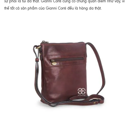
sự phải là túi da thật. Gianni Conti cũng có chung quan điểm như vậy, vì
thế tất cả sản phẩm của Gianni Conti đều là hàng da thật.