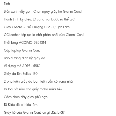
Tính
Biển xanh vẫy gọi - Chọn ngay giày hè Gianni Conti!
Hành trình kỳ diệu: từ trang trại bước ra thế giới
Giày Oxford – Biểu Tượng Của Sự Lịch Lãm
GCLeather tiếp tục là nhà phân phối của Gianni Conti
Thắt lưng ACCIAIO 9854SM
Cặp laptop Gianni Conti
Bảo dưỡng định kỳ giày da
Ví đựng thẻ ADPEL 551C
Giầy da lộn Bellesi 130
2 phụ kiện giầy da bạn luôn cần có trong nhà
Đi loại tất nào cho giầy moka mùa hè?
Cách chọn dây giày phù hợp
10 Điều dễ bị hiểu lầm
Giày hè của Gianni Conti có gì đặc biệt?