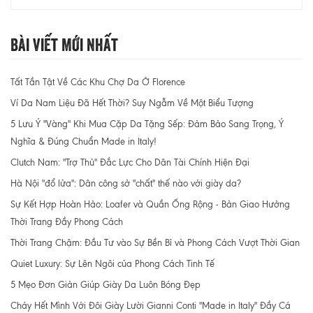
Bài Viết Mới Nhất
Tất Tần Tật Về Các Khu Chợ Da Ở Florence
Ví Da Nam Liệu Đã Hết Thời? Suy Ngẫm Về Một Biểu Tượng
5 Lưu Ý "Vàng" Khi Mua Cặp Da Tặng Sếp: Đảm Bảo Sang Trọng, Ý
Nghĩa & Đúng Chuẩn Made in Italy!
Clutch Nam: "Trợ Thủ" Đắc Lực Cho Dân Tài Chính Hiện Đại
Hà Nội "đổ lửa": Dân công sở "chất" thế nào với giày da?
Sự Kết Hợp Hoàn Hảo: Loafer và Quần Ống Rộng - Bản Giao Hưởng
Thời Trang Đầy Phong Cách
Thời Trang Chậm: Đầu Tư vào Sự Bền Bỉ và Phong Cách Vượt Thời Gian
Quiet Luxury: Sự Lên Ngôi của Phong Cách Tinh Tế
5 Mẹo Đơn Giản Giúp Giày Da Luôn Bóng Đẹp
Cháy Hết Mình Với Đôi Giày Lười Gianni Conti "Made in Italy" Đầy Cá