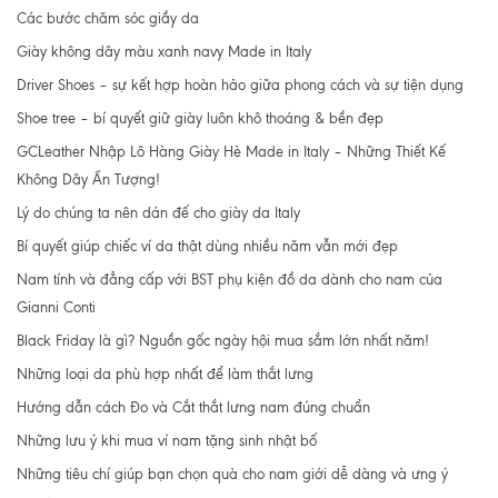
Các bước chăm sóc giầy da
Giày không dây màu xanh navy Made in Italy
Driver Shoes – sự kết hợp hoàn hảo giữa phong cách và sự tiện dụng
Shoe tree – bí quyết giữ giày luôn khô thoáng & bền đẹp
GCLeather Nhập Lô Hàng Giày Hè Made in Italy – Những Thiết Kế
Không Dây Ấn Tượng!
Lý do chúng ta nên dán đế cho giày da Italy
Bí quyết giúp chiếc ví da thật dùng nhiều năm vẫn mới đẹp
Nam tính và đẳng cấp với BST phụ kiện đồ da dành cho nam của
Gianni Conti
Black Friday là gì? Nguồn gốc ngày hội mua sắm lớn nhất năm!
Những loại da phù hợp nhất để làm thắt lưng
Hướng dẫn cách Đo và Cắt thắt lưng nam đúng chuẩn
Những lưu ý khi mua ví nam tặng sinh nhật bố
Những tiêu chí giúp bạn chọn quà cho nam giới dễ dàng và ưng ý