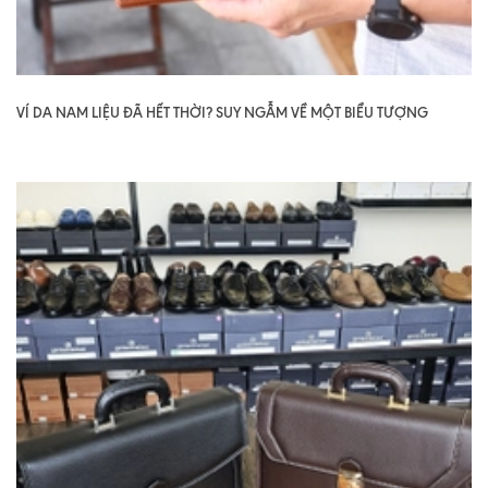
VÍ DA NAM LIỆU ĐÃ HẾT THỜI? SUY NGẪM VỀ MỘT BIỂU TƯỢNG