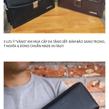
5 LƯU Ý "VÀNG" KHI MUA CẶP DA TẶNG SẾP: ĐẢM BẢO SANG TRỌNG,
Ý NGHĨA & ĐÚNG CHUẨN MADE IN ITALY!