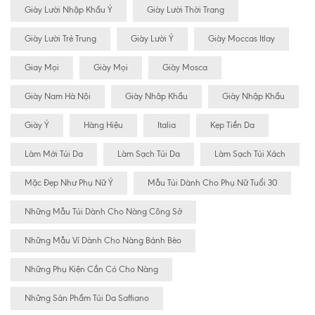
Giày Lười Nhập Khẩu Ý
Giày Lười Thời Trang
Giày Lười Trẻ Trung
Giày Lười Ý
Giày Moccas Itlay
Giay Mọi
Giày Mọi
Giày Mosca
Giày Nam Hà Nội
Giày Nhâp Khẩu
Giày Nhập Khẩu
Giày Ý
Hàng Hiệu
Italia
Kẹp Tiền Da
Làm Mới Túi Da
Làm Sạch Túi Da
Làm Sạch Túi Xách
Mặc Đẹp Như Phụ Nữ Ý
Mẫu Túi Dành Cho Phụ Nữ Tuổi 30
Những Mẫu Túi Dành Cho Nàng Công Sở
Những Mẫu Ví Dành Cho Nàng Bánh Bèo
Những Phụ Kiện Cần Có Cho Nàng
Những Sản Phẩm Túi Da Saffiano