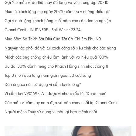
Gợi Ý 5 mẫu ví da thật này để tặng vợ yêu trong dịp 20/10
Mua túi xách tặng mẹ ngày 20/10 cần lưu ý những điều gì?
Gợi ý quà tặng khách hàng cuối năm cho các doanh nghiệp
Gianni Conti - IN ITINERE - Fall Winter 23.24
Mua Sắm Sở Thích Bất Diệt Của Tất Cả Chị Em Phụ Nữ
Nguyên tắc phối đồ với túi xách công sở siêu xinh cho các nàng
Mách các ông chồng chiêu làm lành với vợ hiệu quả 100%
Ưu đãi 30% dành riêng cho Khách Hàng sinh nhật tháng 8
Top 3 món quà tặng nam giới ngoài 30 cực sang
Đàn ông có nên sử dụng ví cầm tay không?
Ví cầm tay VP0169BLA - được ví như chiếc Túi "Doraemon"
Các mẫu ví cầm tay nam đẹp và bán chạy nhất tại Gianni Conti
Người mệnh Thủy sử dụng ví màu gì hợp mệnh nhất