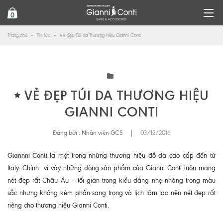
0
Trang chủ
Tin tức
Vẻ đẹp Túi da Thương hiệu Gianni Conti
VẺ ĐẸP TÚI DA THƯƠNG HIỆU
GIANNI CONTI
Đăng bởi :
Nhân viên GCS
|
03/12/2016
Giannni Conti
là một trong những thương hiệu đồ da cao cấp đến từ
Italy. Chính vì vậy những dòng sản phẩm của Gianni Conti luôn mang
nét đẹp rất Châu Âu – tối giản trong kiểu dáng nhẹ nhàng trong màu
sắc nhưng không kém phần sang trọng và lịch lãm tạo nên nét đẹp rất
riêng cho thương hiệu Gianni Conti.