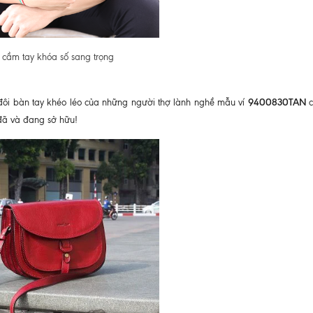
í cầm tay khóa số sang trọng
9400830TAN
g đôi bàn tay khéo léo của những người thợ lành nghề mẫu ví
 đã và đang sở hữu!