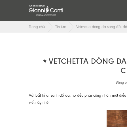
Trang chủ
Tin tức
Vetchetta dòng da sang đắt đ
VETCHETTA DÒNG DA
C
Đăng b
Với bất kì ai sành đồ da, họ đều phải công nhận một điều
viết này nhé!