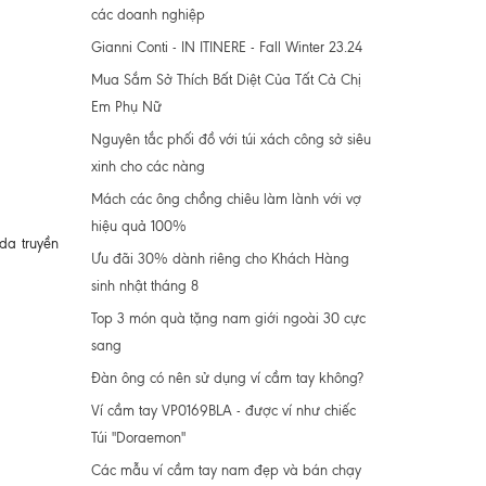
các doanh nghiệp
Gianni Conti - IN ITINERE - Fall Winter 23.24
Mua Sắm Sở Thích Bất Diệt Của Tất Cả Chị
Em Phụ Nữ
Nguyên tắc phối đồ với túi xách công sở siêu
xinh cho các nàng
Mách các ông chồng chiêu làm lành với vợ
hiệu quả 100%
 da truyền
Ưu đãi 30% dành riêng cho Khách Hàng
sinh nhật tháng 8
Top 3 món quà tặng nam giới ngoài 30 cực
sang
Đàn ông có nên sử dụng ví cầm tay không?
Ví cầm tay VP0169BLA - được ví như chiếc
Túi "Doraemon"
Các mẫu ví cầm tay nam đẹp và bán chạy