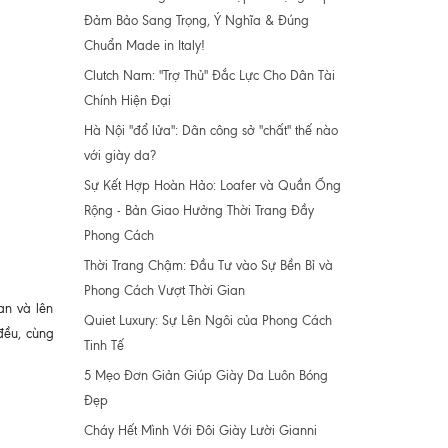
Đảm Bảo Sang Trọng, Ý Nghĩa & Đúng
Chuẩn Made in Italy!
Clutch Nam: "Trợ Thủ" Đắc Lực Cho Dân Tài
Chính Hiện Đại
Hà Nội "đổ lửa": Dân công sở "chất" thế nào
với giày da?
Sự Kết Hợp Hoàn Hảo: Loafer và Quần Ống
Rộng - Bản Giao Hưởng Thời Trang Đầy
Phong Cách
Thời Trang Chậm: Đầu Tư vào Sự Bền Bỉ và
Phong Cách Vượt Thời Gian
an và lên
Quiet Luxury: Sự Lên Ngôi của Phong Cách
đều, cùng
Tinh Tế
5 Mẹo Đơn Giản Giúp Giày Da Luôn Bóng
Đẹp
Cháy Hết Mình Với Đôi Giày Lười Gianni