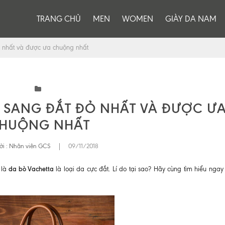
TRANG CHỦ
MEN
WOMEN
GIÀY DA NAM
ỏ nhất và được ưa chuộng nhất
 SANG ĐẮT ĐỎ NHẤT VÀ ĐƯỢC Ư
HUỘNG NHẤT
ởi :
Nhân viên GCS
|
09/11/2018
da bò Vachetta
 là
là loại da cực đắt. Lí do tại sao? Hãy cùng tìm hiểu ngay