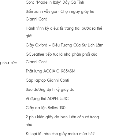
Conti "Made in Italy" Đầy Cá Tính
Biển xanh vẫy gọi - Chọn ngay giày hè
Gianni Conti!
Hành trình kỳ diệu: từ trang trại bước ra thế
giới
Giày Oxford – Biểu Tượng Của Sự Lịch Lãm
GCLeather tiếp tục là nhà phân phối của
Gianni Conti
g như sức
Thắt lưng ACCIAIO 9854SM
Cặp laptop Gianni Conti
Bảo dưỡng định kỳ giày da
Ví đựng thẻ ADPEL 551C
Giầy da lộn Bellesi 130
2 phụ kiện giầy da bạn luôn cần có trong
nhà
Đi loại tất nào cho giầy moka mùa hè?