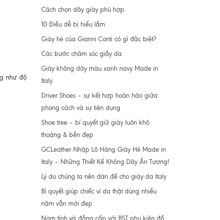
Cách chọn dây giày phù hợp
10 Điều dễ bị hiểu lầm
Giày hè của Gianni Conti có gì đặc biệt?
Các bước chăm sóc giầy da
Giày không dây màu xanh navy Made in
ng như độ
Italy
Driver Shoes – sự kết hợp hoàn hảo giữa
phong cách và sự tiện dụng
Shoe tree – bí quyết giữ giày luôn khô
thoáng & bền đẹp
GCLeather Nhập Lô Hàng Giày Hè Made in
Italy – Những Thiết Kế Không Dây Ấn Tượng!
Lý do chúng ta nên dán đế cho giày da Italy
Bí quyết giúp chiếc ví da thật dùng nhiều
năm vẫn mới đẹp
Nam tính và đẳng cấp với BST phụ kiện đồ