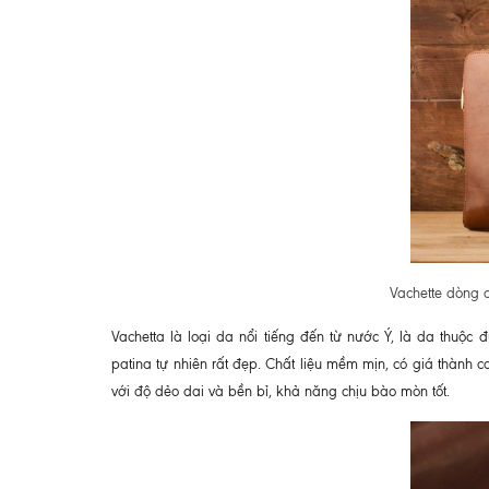
Vachette dòng 
Vachetta là loại da nổi tiếng đến từ nước Ý, là da thuộ
patina tự nhiên rất đẹp. Chất liệu mềm mịn, có giá thành 
với độ dẻo dai và bền bỉ, khả năng chịu bào mòn tốt.