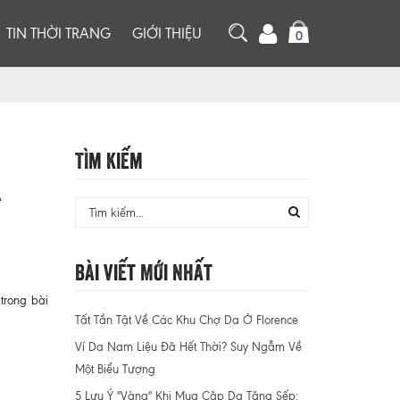
TIN THỜI TRANG
GIỚI THIỆU
0
Tìm Kiếm
A
Bài Viết Mới Nhất
 trong bài
Tất Tần Tật Về Các Khu Chợ Da Ở Florence
Ví Da Nam Liệu Đã Hết Thời? Suy Ngẫm Về
Một Biểu Tượng
5 Lưu Ý "Vàng" Khi Mua Cặp Da Tặng Sếp: