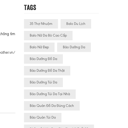
Tags
35 Thợ Nhuộm
Balo Du Lịch
không tìm
Balo Nữ Da Bò Cao Cấp
Balo Nữ Đẹp
Bảo Dưỡng Da
eather.vn/
Bảo Dưỡng Đồ Da
Bảo Dưỡng Đồ Da Thật
Bảo Dưỡng Túi Da
Bảo Dưỡng Túi Da Tại Nhà
Bảo Quản Đồ Da Đúng Cách
Bảo Quản Túi Da