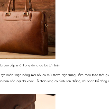
da cao cấp nhất trong dòng da bò tự nhiên
c được hoàn thiện bằng mỡ bò, có mùi thơm đặc trưng, sẫm màu theo thời gi
cao hơn các loại da khác. Lỗ chân lông có hình tròn, thẳng, và phân bố đồng 