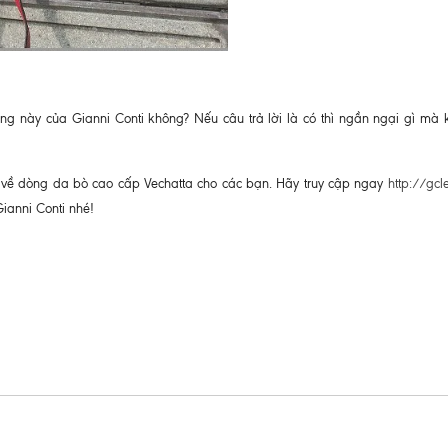
ng này của Gianni Conti không? Nếu câu trả lời là có thì ngần ngại gì mà 
h về dòng da bò cao cấp Vechatta cho các bạn. Hãy truy cập ngay
http://gcl
ianni Conti nhé!