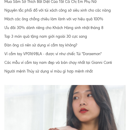
Mua Sắm Sở Thích Bất Diệt Của Tất Cả Chị Em Phụ Nữ
Nguyên tắc phối đồ với túi xách công sở siêu xinh cho các nàng
Mách các ông chồng chiêu làm lành với vợ hiệu quả 100%
Ưu đãi 30% dành riêng cho Khách Hàng sinh nhật tháng 8
Top 3 món quà tặng nam giới ngoài 30 cực sang
Đàn ông có nên sử dụng ví cầm tay không?
Ví cầm tay VP0169BLA - được ví như chiếc Túi "Doraemon"
Các mẫu ví cầm tay nam đẹp và bán chạy nhất tại Gianni Conti
Người mệnh Thủy sử dụng ví màu gì hợp mệnh nhất