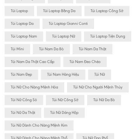
Túi Laptop
Túi Laptop Bằng Da
Túi Laptop Công Sở
Túi Laptop Da
Túi Laptop Gianni Conti
Túi Laptop Nam
Túi Laptop Nữ
Túi Laptop Tiện Dụng
Túi Mini
Túi Nam Da Bò
Túi Nam Da Thật
Túi Nam Da Thật Cao Cấp
Túi Nam Đeo Chéo
Túi Nam Đẹp
Túi Nam Hàng Hiệu
Túi Nữ
Túi Nữ Cho Nàng Mệnh Hỏa
Túi Nữ Cho Người Mệnh Thủy
Túi Nữ Công Sỏ
Túi Nữ Công Sở
Túi Nữ Da Bò
Túi Nữ Da Thật
Túi Nữ Dáng Hộp
Túi Nữ Dành Cho Nàng Mệnh Kim
Túi Nữ Dành Cho Nàng Mệnh Thổ
Túi Nữ Dạo Phố