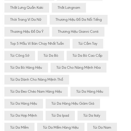
Thắt Lưng Quần Kaki
Thắt Lưngnam
Thời Trang Ví Da Nữ
Thương Hiệu Đồ Da Nổi Tiếng
Thương Hiệu Đồ Da Ý
Thương Hiệu Gianni Conti
Top 5 Mẫu Ví Bán Chạy Nhất Tuần
Túi Cầm Tay
Túi Công Sở
Túi Da Bò
Túi Da Bò Cao Cấp
Túi Da Bò Hàng Hiệu
Túi Da Cho Nàng Mệnh Hỏa
Túi Da Dành Cho Nàng Mệnh Thổ
Túi Da Đeo Chéo Nam Hàng Hiệu
Túi Da Hàng Hiêu
Túi Da Hàng Hiệu
Túi Da Hàng Hiệu Giảm Giá
Túi Da Hợp Mệnh
Túi Da Ipad
Túi Da Italy
Túi Da Mềm
Túi Da Mềm Hàng Hiệu
Túi Da Nam