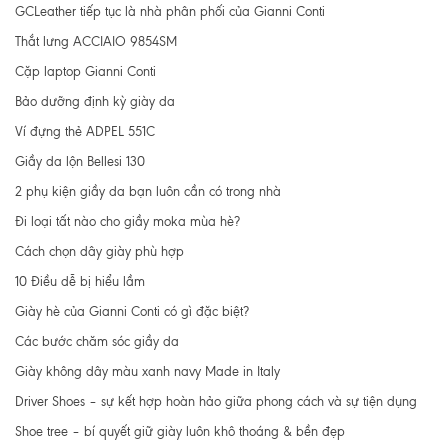
GCLeather tiếp tục là nhà phân phối của Gianni Conti
Thắt lưng ACCIAIO 9854SM
Cặp laptop Gianni Conti
Bảo dưỡng định kỳ giày da
Ví đựng thẻ ADPEL 551C
Giầy da lộn Bellesi 130
2 phụ kiện giầy da bạn luôn cần có trong nhà
Đi loại tất nào cho giầy moka mùa hè?
Cách chọn dây giày phù hợp
10 Điều dễ bị hiểu lầm
Giày hè của Gianni Conti có gì đặc biệt?
Các bước chăm sóc giầy da
Giày không dây màu xanh navy Made in Italy
Driver Shoes – sự kết hợp hoàn hảo giữa phong cách và sự tiện dụng
Shoe tree – bí quyết giữ giày luôn khô thoáng & bền đẹp