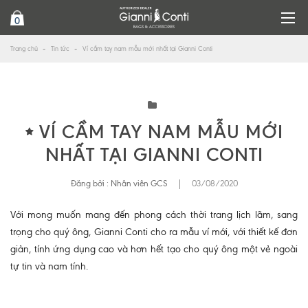
0
Trang chủ
Tin tức
Ví cầm tay nam mẫu mới nhất tại Gianni Conti
VÍ CẦM TAY NAM MẪU MỚI
NHẤT TẠI GIANNI CONTI
Đăng bởi :
Nhân viên GCS
|
03/08/2020
Với mong muốn mang đến phong cách thời trang lịch lãm, sang
trọng cho quý ông, Gianni Conti cho ra mẫu ví mới, với thiết kế đơn
giản, tính ứng dụng cao và hơn hết tạo cho quý ông một vẻ ngoài
tự tin và nam tính.