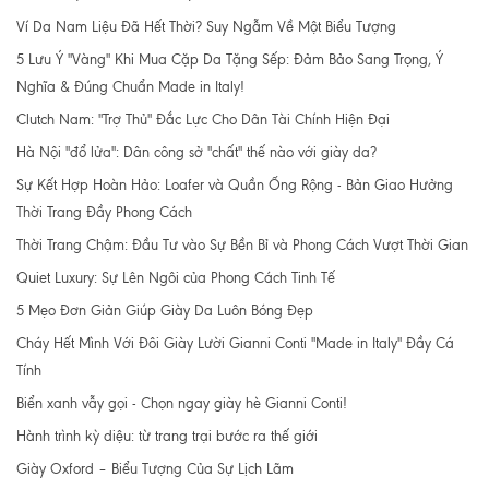
Ví Da Nam Liệu Đã Hết Thời? Suy Ngẫm Về Một Biểu Tượng
5 Lưu Ý "Vàng" Khi Mua Cặp Da Tặng Sếp: Đảm Bảo Sang Trọng, Ý
Nghĩa & Đúng Chuẩn Made in Italy!
Clutch Nam: "Trợ Thủ" Đắc Lực Cho Dân Tài Chính Hiện Đại
Hà Nội "đổ lửa": Dân công sở "chất" thế nào với giày da?
Sự Kết Hợp Hoàn Hảo: Loafer và Quần Ống Rộng - Bản Giao Hưởng
Thời Trang Đầy Phong Cách
Thời Trang Chậm: Đầu Tư vào Sự Bền Bỉ và Phong Cách Vượt Thời Gian
Quiet Luxury: Sự Lên Ngôi của Phong Cách Tinh Tế
5 Mẹo Đơn Giản Giúp Giày Da Luôn Bóng Đẹp
Cháy Hết Mình Với Đôi Giày Lười Gianni Conti "Made in Italy" Đầy Cá
Tính
Biển xanh vẫy gọi - Chọn ngay giày hè Gianni Conti!
Hành trình kỳ diệu: từ trang trại bước ra thế giới
Giày Oxford – Biểu Tượng Của Sự Lịch Lãm