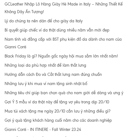
GCLeather Nhập Lô Hàng Giày Hè Made in Italy – Những Thiết Kế
Không Dây Ấn Tượng!
Lý do chúng ta nên dán đế cho giày da Italy
Bí quyết giúp chiếc ví da thật dùng nhiều năm vẫn mới đẹp
Nam tính và đẳng cấp với BST phụ kiện đồ da dành cho nam của
Gianni Conti
Black Friday là gì? Nguồn gốc ngày hội mua sắm lớn nhất năm!
Những loại da phù hợp nhất để làm thắt lưng
Hướng dẫn cách Đo và Cắt thắt lưng nam đúng chuẩn
Những lưu ý khi mua ví nam tặng sinh nhật bố
Những tiêu chí giúp bạn chọn quà cho nam giới dễ dàng và ưng ý
Gợi Ý 5 mẫu ví da thật này để tặng vợ yêu trong dịp 20/10
Mua túi xách tặng mẹ ngày 20/10 cần lưu ý những điều gì?
Gợi ý quà tặng khách hàng cuối năm cho các doanh nghiệp
Gianni Conti - IN ITINERE - Fall Winter 23.24