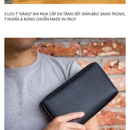
5 LƯU Ý "VÀNG" KHI MUA CẶP DA TẶNG SẾP: ĐẢM BẢO SANG TRỌNG,
Ý NGHĨA & ĐÚNG CHUẨN MADE IN ITALY!