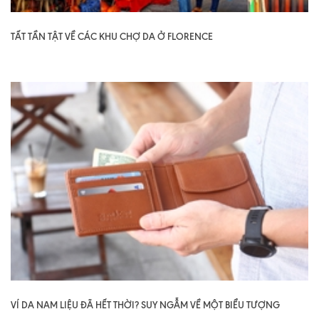
TẤT TẦN TẬT VỀ CÁC KHU CHỢ DA Ở FLORENCE
VÍ DA NAM LIỆU ĐÃ HẾT THỜI? SUY NGẪM VỀ MỘT BIỂU TƯỢNG