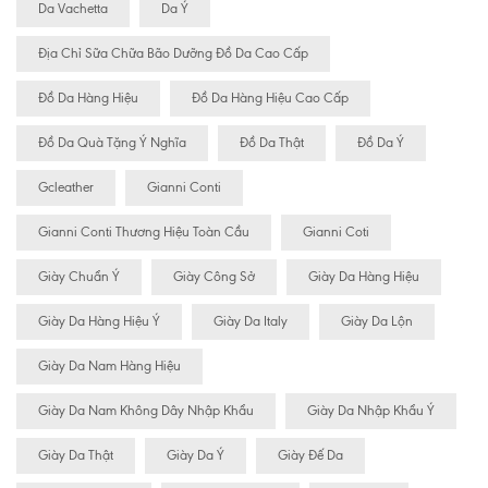
Da Vachetta
Da Ý
Địa Chỉ Sữa Chữa Bão Dưỡng Đồ Da Cao Cấp
Đồ Da Hàng Hiệu
Đồ Da Hàng Hiệu Cao Cấp
Đồ Da Quà Tặng Ý Nghĩa
Đồ Da Thật
Đồ Da Ý
Gcleather
Gianni Conti
Gianni Conti Thương Hiệu Toàn Cầu
Gianni Coti
Giày Chuẩn Ý
Giày Công Sở
Giày Da Hàng Hiệu
Giày Da Hàng Hiệu Ý
Giày Da Italy
Giày Da Lộn
Giày Da Nam Hàng Hiệu
Giày Da Nam Không Dây Nhập Khẩu
Giày Da Nhập Khẩu Ý
Giày Da Thật
Giày Da Ý
Giày Đế Da