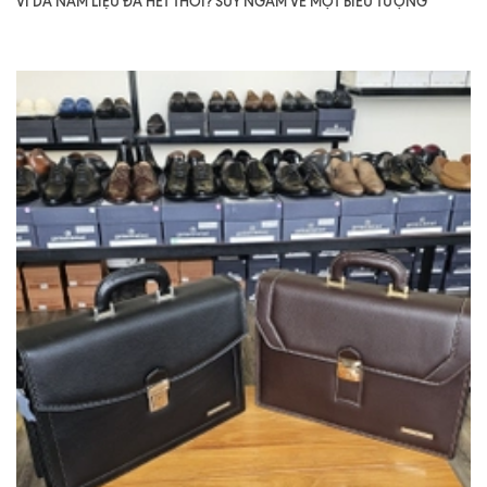
VÍ DA NAM LIỆU ĐÃ HẾT THỜI? SUY NGẪM VỀ MỘT BIỂU TƯỢNG