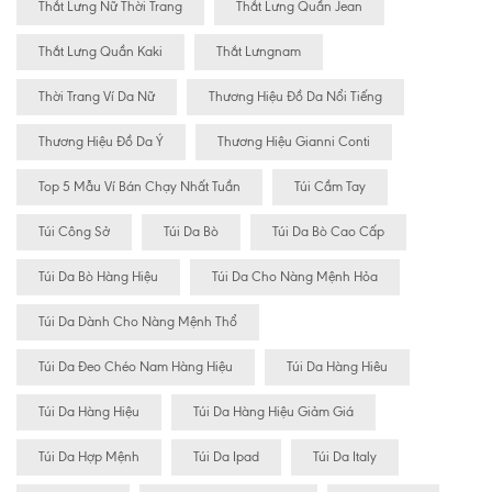
Thắt Lưng Nữ Thời Trang
Thắt Lưng Quần Jean
Thắt Lưng Quần Kaki
Thắt Lưngnam
Thời Trang Ví Da Nữ
Thương Hiệu Đồ Da Nổi Tiếng
Thương Hiệu Đồ Da Ý
Thương Hiệu Gianni Conti
Top 5 Mẫu Ví Bán Chạy Nhất Tuần
Túi Cầm Tay
Túi Công Sở
Túi Da Bò
Túi Da Bò Cao Cấp
Túi Da Bò Hàng Hiệu
Túi Da Cho Nàng Mệnh Hỏa
Túi Da Dành Cho Nàng Mệnh Thổ
Túi Da Đeo Chéo Nam Hàng Hiệu
Túi Da Hàng Hiêu
Túi Da Hàng Hiệu
Túi Da Hàng Hiệu Giảm Giá
Túi Da Hợp Mệnh
Túi Da Ipad
Túi Da Italy