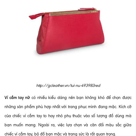
http://gcleather.vn/tui-nu-493983red
Ví cầm tay nữ
có nhiều kiểu dáng nên bạn không khó để chọn được
những sản phẩm phù hợp nhất với trang phục mình đang mặc. Kích cỡ
của chiếc ví cầm tay to hay nhỏ phụ thuộc vào số lượng đồ dùng mà
bạn muốn mang. Ngoài ra, việc lựa chọn và cân đối màu sắc giữa
chiếc ví cầm tay, bộ đồ bạn mặc và trang sức là rất quan trọng.