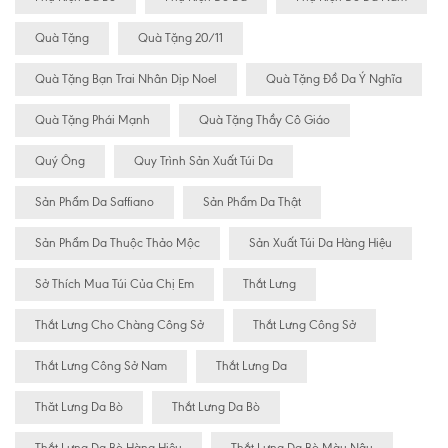
Quà Tặng
Quà Tặng 20/11
Quà Tặng Bạn Trai Nhân Dịp Noel
Quà Tặng Đồ Da Ý Nghĩa
Quà Tặng Phái Mạnh
Quà Tặng Thầy Cô Giáo
Quý Ông
Quy Trình Sản Xuất Túi Da
Sản Phẩm Da Saffiano
Sản Phẩm Da Thật
Sản Phẩm Da Thuộc Thảo Mộc
Sản Xuất Túi Da Hàng Hiệu
Sở Thích Mua Túi Của Chị Em
Thắt Lưng
Thắt Lưng Cho Chàng Công Sở
Thắt Lưng Công Sở
Thắt Lưng Công Sở Nam
Thắt Lưng Da
Thăt Lưng Da Bò
Thắt Lưng Da Bò