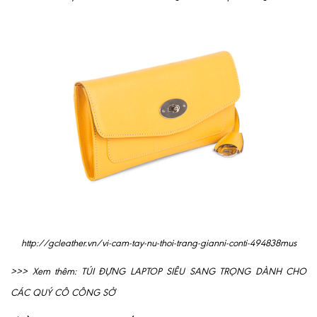
http://gcleather.vn/vi-cam-tay-nu-thoi-trang-gianni-conti-494838mus
>>> Xem thêm:
TÚI ĐỰNG LAPTOP SIÊU SANG TRỌNG DÀNH CHO
CÁC QUÝ CÔ CÔNG SỞ