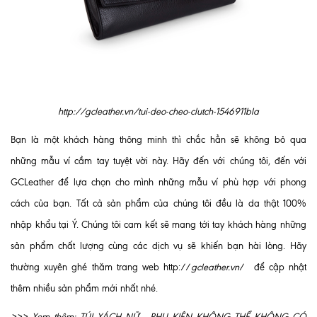
http://gcleather.vn/tui-deo-cheo-clutch-1546911bla
Bạn là một khách hàng thông minh thì chắc hẳn sẽ không bỏ qua
những mẫu ví cầm tay tuyệt vời này. Hãy đến với chúng tôi, đến với
GCLeather để lựa chọn cho mình những mẫu ví phù hợp với phong
cách của bạn. Tất cả sản phẩm của chúng tôi đều là da thật 100%
nhập khẩu tại Ý. Chúng tôi cam kết sẽ mang tới tay khách hàng những
sản phẩm chất lượng cùng các dịch vụ sẽ khiến bạn hài lòng. Hãy
thường xuyên ghé thăm trang web http://
gcleather.vn
/ để cập nhật
thêm nhiều sản phẩm mới nhất nhé.
>>> Xem thêm:
TÚI XÁCH NỮ - PHỤ KIỆN KHÔNG THỂ KHÔNG CÓ