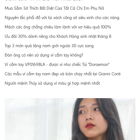
Mua Sắm Sở Thích Bất Diệt Của Tất Cả Chị Em Phụ Nữ
Nguyên tắc phối đồ với túi xách công sở siêu xinh cho các nàng
Mách các ông chồng chiêu làm lành với vợ hiệu quả 100%
Ưu đãi 30% dành riêng cho Khách Hàng sinh nhật tháng 8
Top 3 món quà tặng nam giới ngoài 30 cực sang
Đàn ông có nên sử dụng ví cầm tay không?
Ví cầm tay VP0169BLA - được ví như chiếc Túi "Doraemon"
Các mẫu ví cầm tay nam đẹp và bán chạy nhất tại Gianni Conti
Người mệnh Thủy sử dụng ví màu gì hợp mệnh nhất