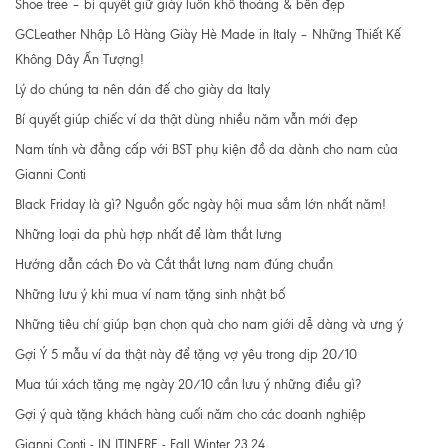
Shoe tree – bí quyết giữ giày luôn khô thoáng & bền đẹp
GCLeather Nhập Lô Hàng Giày Hè Made in Italy – Những Thiết Kế
Không Dây Ấn Tượng!
Lý do chúng ta nên dán đế cho giày da Italy
Bí quyết giúp chiếc ví da thật dùng nhiều năm vẫn mới đẹp
Nam tính và đẳng cấp với BST phụ kiện đồ da dành cho nam của
Gianni Conti
Black Friday là gì? Nguồn gốc ngày hội mua sắm lớn nhất năm!
Những loại da phù hợp nhất để làm thắt lưng
Hướng dẫn cách Đo và Cắt thắt lưng nam đúng chuẩn
Những lưu ý khi mua ví nam tặng sinh nhật bố
Những tiêu chí giúp bạn chọn quà cho nam giới dễ dàng và ưng ý
Gợi Ý 5 mẫu ví da thật này để tặng vợ yêu trong dịp 20/10
Mua túi xách tặng mẹ ngày 20/10 cần lưu ý những điều gì?
Gợi ý quà tặng khách hàng cuối năm cho các doanh nghiệp
Gianni Conti - IN ITINERE - Fall Winter 23.24