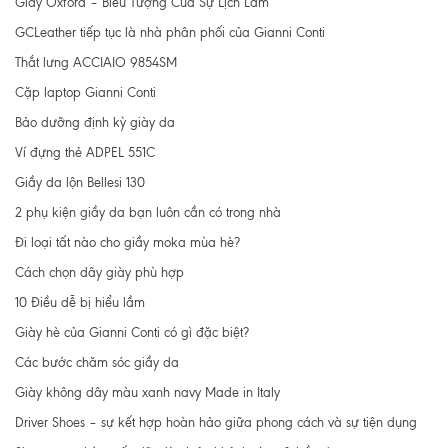
Giày Oxford – Biểu Tượng Của Sự Lịch Lãm
GCLeather tiếp tục là nhà phân phối của Gianni Conti
Thắt lưng ACCIAIO 9854SM
Cặp laptop Gianni Conti
Bảo dưỡng định kỳ giày da
Ví đựng thẻ ADPEL 551C
Giầy da lộn Bellesi 130
2 phụ kiện giầy da bạn luôn cần có trong nhà
Đi loại tất nào cho giầy moka mùa hè?
Cách chọn dây giày phù hợp
10 Điều dễ bị hiểu lầm
Giày hè của Gianni Conti có gì đặc biệt?
Các bước chăm sóc giầy da
Giày không dây màu xanh navy Made in Italy
Driver Shoes – sự kết hợp hoàn hảo giữa phong cách và sự tiện dụng