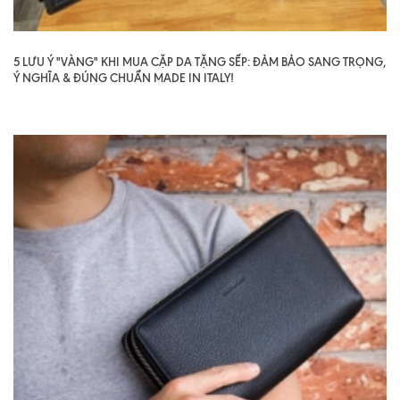
5 LƯU Ý "VÀNG" KHI MUA CẶP DA TẶNG SẾP: ĐẢM BẢO SANG TRỌNG,
Ý NGHĨA & ĐÚNG CHUẨN MADE IN ITALY!