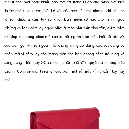
hữu ít nhất một hoặc nhiều hơn một cái trong tủ đồ của mình. Với kích
thước nhỏ xinh, được thiết kế với các họa tiết nhẹ nhàng, chi tiết tinh
tế trên chiếc ví cầm tay sẽ khiến bạn muốn sở hữu cho mình ngay.
Những chiếc ví cầm tay ngoài việc là món phụ kiện xinh xắn, điểm thêm
nét đẹp cho trang phục mà còn là một người bạn thân thiết kề cận với
các bạn gái khi ra ngoài. Nó không chỉ giúp đựng các vật dụng cá
nhân mà ví cầm tay còn mang đến cho bạn phong cách trẻ trung và
sang trọng. Hôm nay GCLeather - phân phối độc quyền từ thương hiệu
Gianni Conti sẽ giới thiệu tới các bạn một số mẫu ví nữ cầm tay này
nhé!