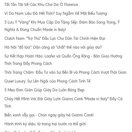
Tất Tần Tật Về Các Khu Chợ Da Ở Florence
Ví Da Nam Liệu Đã Hết Thời? Suy Ngẫm Về Một Biểu Tượng
5 Lưu Ý "Vàng" Khi Mua Cặp Da Tặng Sếp: Đảm Bảo Sang Trọng, Ý
Nghĩa & Đúng Chuẩn Made in Italy!
Clutch Nam: "Trợ Thủ" Đắc Lực Cho Dân Tài Chính Hiện Đại
Hà Nội "đổ lửa": Dân công sở "chất" thế nào với giày da?
Sự Kết Hợp Hoàn Hảo: Loafer và Quần Ống Rộng - Bản Giao Hưởng
Thời Trang Đầy Phong Cách
Thời Trang Chậm: Đầu Tư vào Sự Bền Bỉ và Phong Cách Vượt Thời Gian
Quiet Luxury: Sự Lên Ngôi của Phong Cách Tinh Tế
5 Mẹo Đơn Giản Giúp Giày Da Luôn Bóng Đẹp
Cháy Hết Mình Với Đôi Giày Lười Gianni Conti "Made in Italy" Đầy Cá
Tính
Biển xanh vẫy gọi - Chọn ngay giày hè Gianni Conti!
Hành trình kỳ diệu: từ trang trại bước ra thế giới