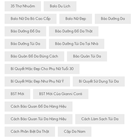
35 Thợ Nhuộm
Balo Du Lịch
Balo Nữ Da Bò Cao Cấp
Balo Nữ Đẹp
Bảo Dưỡng Da
Bảo Dưỡng Đồ Da
Bảo Dưỡng Đồ Da Thật
Bảo Dưỡng Túi Da
Bảo Dưỡng Túi Da Tại Nhà
Bảo Quản Đồ Da Đúng Cách
Bảo Quản Túi Da
Bí Quyết Mặc Đẹp Cho Phụ Nữ Tuổi 30
Bí Quyết Mặc Đẹp Như Phụ Nữ Ý
Bí Quyết Sử Dụng Túi Da
BST Mới
BST Mới Của Gianni Conti
Cách Bảo Quan Đồ Da Hàng Hiệu
Cách Bảo Quan Túi Da Hàng Hiệu
Cách Làm Sạch Túi Da
Cách Phân Biệt Da Thật
Cặp Da Nam