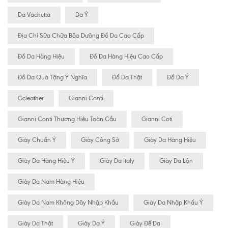
Da Vachetta
Da Ý
Địa Chỉ Sữa Chữa Bão Dưỡng Đồ Da Cao Cấp
Đồ Da Hàng Hiệu
Đồ Da Hàng Hiệu Cao Cấp
Đồ Da Quà Tặng Ý Nghĩa
Đồ Da Thật
Đồ Da Ý
Gcleather
Gianni Conti
Gianni Conti Thương Hiệu Toàn Cầu
Gianni Coti
Giày Chuẩn Ý
Giày Công Sở
Giày Da Hàng Hiệu
Giày Da Hàng Hiệu Ý
Giày Da Italy
Giày Da Lộn
Giày Da Nam Hàng Hiệu
Giày Da Nam Không Dây Nhập Khẩu
Giày Da Nhập Khẩu Ý
Giày Da Thật
Giày Da Ý
Giày Đế Da