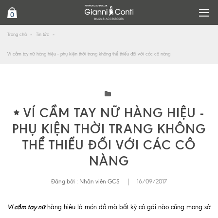
0
Trang chủ
Tin tức
Ví cầm tay nữ hàng hiệu - phụ kiện thời trang không thể thiếu đối với các cô nàng
VÍ CẦM TAY NỮ HÀNG HIỆU -
PHỤ KIỆN THỜI TRANG KHÔNG
THỂ THIẾU ĐỐI VỚI CÁC CÔ
NÀNG
Đăng bởi :
Nhân viên GCS
|
16/09/2017
Ví cầm tay nữ
hàng hiệu là món đồ mà bất kỳ cô gái nào cũng mong sở