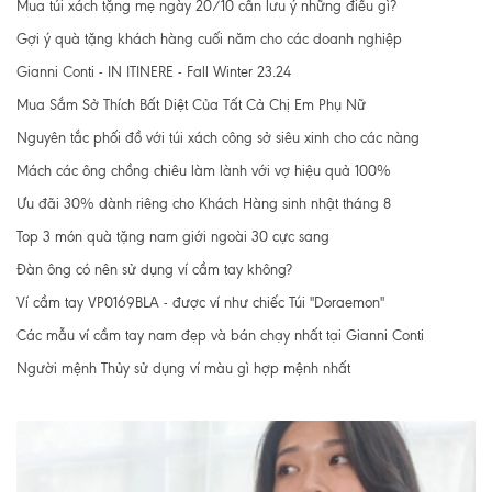
Mua túi xách tặng mẹ ngày 20/10 cần lưu ý những điều gì?
Gợi ý quà tặng khách hàng cuối năm cho các doanh nghiệp
Gianni Conti - IN ITINERE - Fall Winter 23.24
Mua Sắm Sở Thích Bất Diệt Của Tất Cả Chị Em Phụ Nữ
Nguyên tắc phối đồ với túi xách công sở siêu xinh cho các nàng
Mách các ông chồng chiêu làm lành với vợ hiệu quả 100%
Ưu đãi 30% dành riêng cho Khách Hàng sinh nhật tháng 8
Top 3 món quà tặng nam giới ngoài 30 cực sang
Đàn ông có nên sử dụng ví cầm tay không?
Ví cầm tay VP0169BLA - được ví như chiếc Túi "Doraemon"
Các mẫu ví cầm tay nam đẹp và bán chạy nhất tại Gianni Conti
Người mệnh Thủy sử dụng ví màu gì hợp mệnh nhất