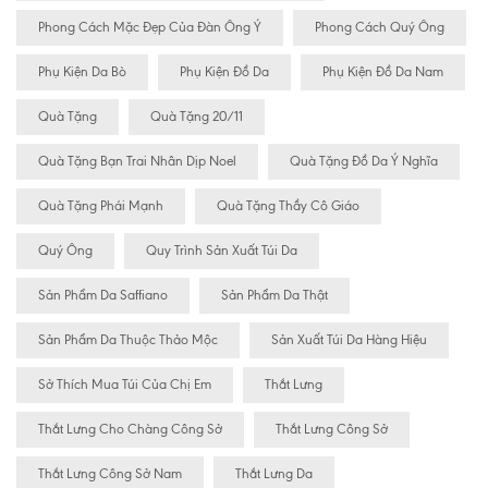
Phong Cách Mặc Đẹp Của Đàn Ông Ý
Phong Cách Quý Ông
Phụ Kiện Da Bò
Phụ Kiện Đồ Da
Phụ Kiện Đồ Da Nam
Quà Tặng
Quà Tặng 20/11
Quà Tặng Bạn Trai Nhân Dịp Noel
Quà Tặng Đồ Da Ý Nghĩa
Quà Tặng Phái Mạnh
Quà Tặng Thầy Cô Giáo
Quý Ông
Quy Trình Sản Xuất Túi Da
Sản Phẩm Da Saffiano
Sản Phẩm Da Thật
Sản Phẩm Da Thuộc Thảo Mộc
Sản Xuất Túi Da Hàng Hiệu
Sở Thích Mua Túi Của Chị Em
Thắt Lưng
Thắt Lưng Cho Chàng Công Sở
Thắt Lưng Công Sở
Thắt Lưng Công Sở Nam
Thắt Lưng Da