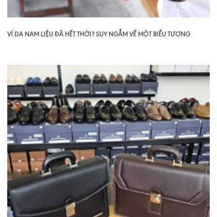
VÍ DA NAM LIỆU ĐÃ HẾT THỜI? SUY NGẪM VỀ MỘT BIỂU TƯỢNG