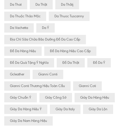
Da That
Da Thật
Da Thâtj
Da Thuộc Thảo Mộc
Da Thuoc Tuscanny
Da Vachetta
Da Ý
Địa Chỉ Sữa Chữa Bão Dưỡng Đồ Da Cao Cấp
Đồ Da Hàng Hiệu
Đồ Da Hàng Hiệu Cao Cấp
Đồ Da Quà Tặng Ý Nghĩa
Đồ Da Thật
Đồ Da Ý
Gcleather
Gianni Conti
Gianni Conti Thương Hiệu Toàn Cầu
Gianni Coti
Giày Chuẩn Ý
Giày Công Sở
Giày Da Hàng Hiệu
Giày Da Hàng Hiệu Ý
Giày Da Italy
Giày Da Lộn
Giày Da Nam Hàng Hiệu