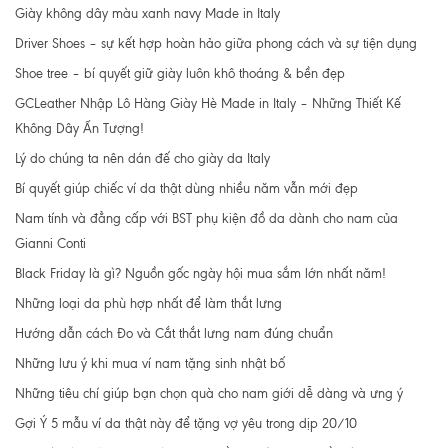
Giày không dây màu xanh navy Made in Italy
Driver Shoes – sự kết hợp hoàn hảo giữa phong cách và sự tiện dụng
Shoe tree – bí quyết giữ giày luôn khô thoáng & bền đẹp
GCLeather Nhập Lô Hàng Giày Hè Made in Italy – Những Thiết Kế
Không Dây Ấn Tượng!
Lý do chúng ta nên dán đế cho giày da Italy
Bí quyết giúp chiếc ví da thật dùng nhiều năm vẫn mới đẹp
Nam tính và đẳng cấp với BST phụ kiện đồ da dành cho nam của
Gianni Conti
Black Friday là gì? Nguồn gốc ngày hội mua sắm lớn nhất năm!
Những loại da phù hợp nhất để làm thắt lưng
Hướng dẫn cách Đo và Cắt thắt lưng nam đúng chuẩn
Những lưu ý khi mua ví nam tặng sinh nhật bố
Những tiêu chí giúp bạn chọn quà cho nam giới dễ dàng và ưng ý
Gợi Ý 5 mẫu ví da thật này để tặng vợ yêu trong dịp 20/10