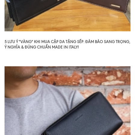
5 LƯU Ý "VÀNG" KHI MUA CẶP DA TẶNG SẾP: ĐẢM BẢO SANG TRỌNG,
Ý NGHĨA & ĐÚNG CHUẨN MADE IN ITALY!