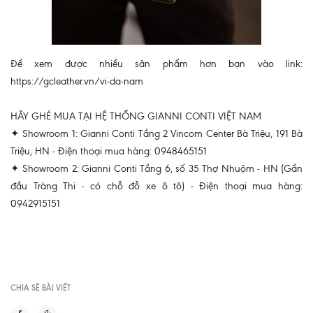
Để xem được nhiều sản phẩm hơn bạn vào link:
https://gcleather.vn/vi-da-nam
HÃY GHÉ MUA TẠI HỆ THỐNG GIANNI CONTI VIỆT NAM
✦ Showroom 1: Gianni Conti Tầng 2 Vincom Center Bà Triệu, 191 Bà
Triệu, HN - Điện thoại mua hàng: 0948465151
✦ Showroom 2: Gianni Conti Tầng 6, số 35 Thợ Nhuộm - HN (Gần
đầu Tràng Thi - có chỗ đỗ xe ô tô) - Điện thoại mua hàng:
0942915151
CHIA SẼ BÀI VIẾT