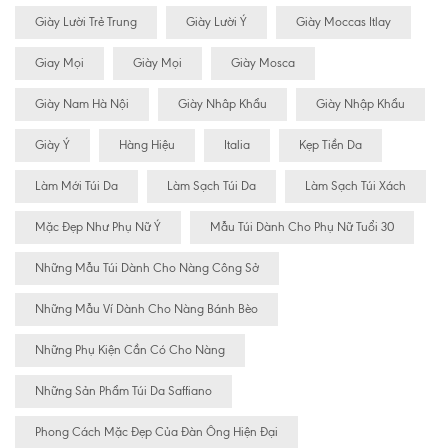
Giày Lười Trẻ Trung
Giày Lười Ý
Giày Moccas Itlay
Giay Mọi
Giày Mọi
Giày Mosca
Giày Nam Hà Nội
Giày Nhâp Khẩu
Giày Nhập Khẩu
Giày Ý
Hàng Hiệu
Italia
Kẹp Tiền Da
Làm Mới Túi Da
Làm Sạch Túi Da
Làm Sạch Túi Xách
Mặc Đẹp Như Phụ Nữ Ý
Mẫu Túi Dành Cho Phụ Nữ Tuổi 30
Những Mẫu Túi Dành Cho Nàng Công Sở
Những Mẫu Ví Dành Cho Nàng Bánh Bèo
Những Phụ Kiện Cần Có Cho Nàng
Những Sản Phẩm Túi Da Saffiano
Phong Cách Mặc Đẹp Của Đàn Ông Hiện Đại