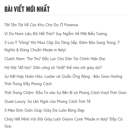
Bài Viết Mới Nhất
Tất Tần Tật Về Các Khu Chợ Da Ở Florence
Ví Da Nam Liệu Đã Hết Thời? Suy Ngẫm Về Một Biểu Tượng
5 Lưu Ý "Vàng" Khi Mua Cặp Da Tặng Sếp: Đảm Bảo Sang Trọng, Ý
Nghĩa & Đúng Chuẩn Made in Italy!
Clutch Nam: "Trợ Thủ" Đắc Lực Cho Dân Tài Chính Hiện Đại
Hà Nội "đổ lửa": Dân công sở "chất" thế nào với giày da?
Sự Kết Hợp Hoàn Hảo: Loafer và Quần Ống Rộng - Bản Giao Hưởng
Thời Trang Đầy Phong Cách
Thời Trang Chậm: Đầu Tư vào Sự Bền Bỉ và Phong Cách Vượt Thời Gian
Quiet Luxury: Sự Lên Ngôi của Phong Cách Tinh Tế
5 Mẹo Đơn Giản Giúp Giày Da Luôn Bóng Đẹp
Cháy Hết Mình Với Đôi Giày Lười Gianni Conti "Made in Italy" Đầy Cá
Tính