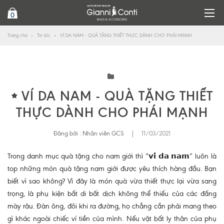
0
Trang chủ
Tin tức
VÍ DA NAM - QUÀ TẶNG THIẾT THỰC DÀNH CHO PHÁI MẠNH
VÍ DA NAM - QUÀ TẶNG THIẾT
THỰC DÀNH CHO PHÁI MẠNH
Đăng bởi :
Nhân viên GCS
|
11/03/2021
Trong danh mục quà tặng cho nam giới thì “𝘃𝗶́ 𝗱𝗮 𝗻𝗮𝗺” luôn là
top những món quà tặng nam giới được yêu thích hàng đầu. Bạn
biết vì sao không? Vì đây là món quà vừa thiết thực lại vừa sang
trọng, là phụ kiện bất di bất dịch không thể thiếu của các đấng
mày râu. Đàn ông, đôi khi ra đường, họ chẳng cần phải mang theo
gì khác ngoài chiếc ví tiền của mình. Nếu vật bất ly thân của phụ