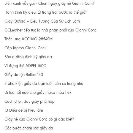
Biển xanh vẫy gọi - Chọn ngay giày hè Gianni Conti!
Hành trình kỳ diệu: từ trang trại bước ra thế giới
Giày Oxford – Biểu Tượng Của Sự Lịch Lãm
GCLeather tiếp tục là nhà phân phối của Gianni Conti
Thắt lưng ACCIAIO 9854SM
Cặp laptop Gianni Conti
Bảo dưỡng định kỳ giày da
Ví đựng thẻ ADPEL 551C
Giầy da lộn Bellesi 130
2 phụ kiện giầy da bạn luôn cần có trong nhà
Đi loại tất nào cho giầy moka mùa hè?
Cách chọn dây giày phù hợp
10 Điều dễ bị hiểu lầm
Giày hè của Gianni Conti có gì đặc biệt?
Các bước chăm sóc giầy da