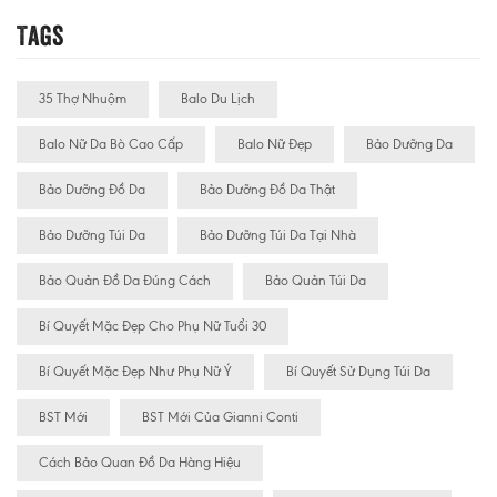
Tags
35 Thợ Nhuộm
Balo Du Lịch
Balo Nữ Da Bò Cao Cấp
Balo Nữ Đẹp
Bảo Dưỡng Da
Bảo Dưỡng Đồ Da
Bảo Dưỡng Đồ Da Thật
Bảo Dưỡng Túi Da
Bảo Dưỡng Túi Da Tại Nhà
Bảo Quản Đồ Da Đúng Cách
Bảo Quản Túi Da
Bí Quyết Mặc Đẹp Cho Phụ Nữ Tuổi 30
Bí Quyết Mặc Đẹp Như Phụ Nữ Ý
Bí Quyết Sử Dụng Túi Da
BST Mới
BST Mới Của Gianni Conti
Cách Bảo Quan Đồ Da Hàng Hiệu