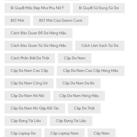
Bí Quyết Mặc Đẹp Như Phụ Nữ Ý
Bí Quyết Sử Dụng Túi Da
BST Mới
BST Mới Của Gianni Conti
Cách Bảo Quan Đồ Da Hàng Hiệu
Cách Bảo Quan Túi Da Hàng Hiệu
Cách Làm Sạch Túi Da
Cách Phân Biệt Da Thật
Cặp Da Nam
Cặp Da Nam Cao Cấp
Cặp Da Nam Cao Cấp Hàng Hiệu
Cặp Da Nam Công Sở
Cặp Da Nam Da Bò
Cặp Da Nam Hà Nội
Cặp Da Nam Hàng Hiệu
Cặp Da Nam Khi Gặp Đối Tác
Cặp Da Thật
Cặp Đựng Tài Liêu
Cặp Đựng Tài Liệu
Cặp Laptop Da
Cặp Laptop Nam
Cặp Nam