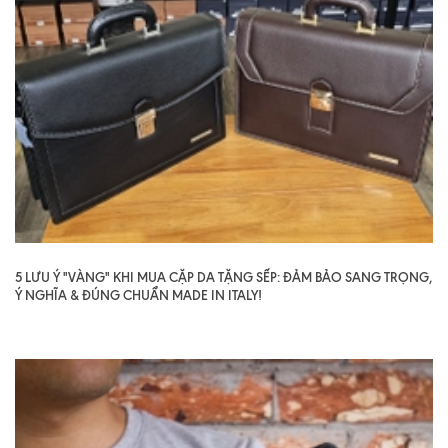
5 LƯU Ý "VÀNG" KHI MUA CẶP DA TẶNG SẾP: ĐẢM BẢO SANG TRỌNG,
Ý NGHĨA & ĐÚNG CHUẨN MADE IN ITALY!