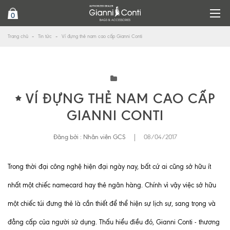
0
Trang chủ
Tin tức
Ví đựng thẻ nam cao cấp Gianni Conti
VÍ ĐỰNG THẺ NAM CAO CẤP
GIANNI CONTI
Đăng bởi :
Nhân viên GCS
|
08/04/2017
Trong thời đại công nghệ hiện đại ngày nay, bất cứ ai cũng sở hữu ít
nhất một chiếc namecard hay thẻ ngân hàng. Chính vì vậy việc sở hữu
một chiếc túi đưng thẻ là cần thiết để thể hiện sự lịch sự, sang trọng và
đẳng cấp của người sử dụng. Thấu hiểu điều đó, Gianni Conti - thương