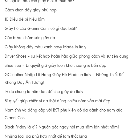
Đi loại tất nào cho giầy moka mùa hè?
Cách chọn dây giày phù hợp
10 Điều dễ bị hiểu lầm
Giày hè của Gianni Conti có gì đặc biệt?
Các bước chăm sóc giầy da
Giày không dây màu xanh navy Made in Italy
Driver Shoes – sự kết hợp hoàn hảo giữa phong cách và sự tiện dụng
Shoe tree – bí quyết giữ giày luôn khô thoáng & bền đẹp
GCLeather Nhập Lô Hàng Giày Hè Made in Italy – Những Thiết Kế
Không Dây Ấn Tượng!
Lý do chúng ta nên dán đế cho giày da Italy
Bí quyết giúp chiếc ví da thật dùng nhiều năm vẫn mới đẹp
Nam tính và đẳng cấp với BST phụ kiện đồ da dành cho nam của
Gianni Conti
Black Friday là gì? Nguồn gốc ngày hội mua sắm lớn nhất năm!
Những loại da phù hợp nhất để làm thắt lưng