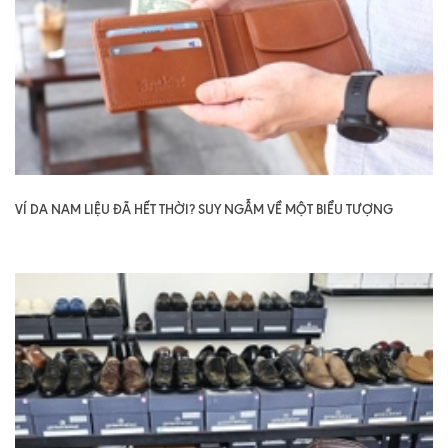
VÍ DA NAM LIỆU ĐÃ HẾT THỜI? SUY NGẪM VỀ MỘT BIỂU TƯỢNG