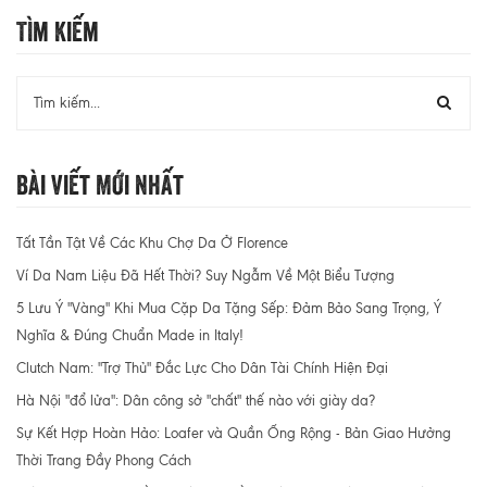
Tìm Kiếm
Bài Viết Mới Nhất
Tất Tần Tật Về Các Khu Chợ Da Ở Florence
Ví Da Nam Liệu Đã Hết Thời? Suy Ngẫm Về Một Biểu Tượng
5 Lưu Ý "Vàng" Khi Mua Cặp Da Tặng Sếp: Đảm Bảo Sang Trọng, Ý
Nghĩa & Đúng Chuẩn Made in Italy!
Clutch Nam: "Trợ Thủ" Đắc Lực Cho Dân Tài Chính Hiện Đại
Hà Nội "đổ lửa": Dân công sở "chất" thế nào với giày da?
Sự Kết Hợp Hoàn Hảo: Loafer và Quần Ống Rộng - Bản Giao Hưởng
Thời Trang Đầy Phong Cách