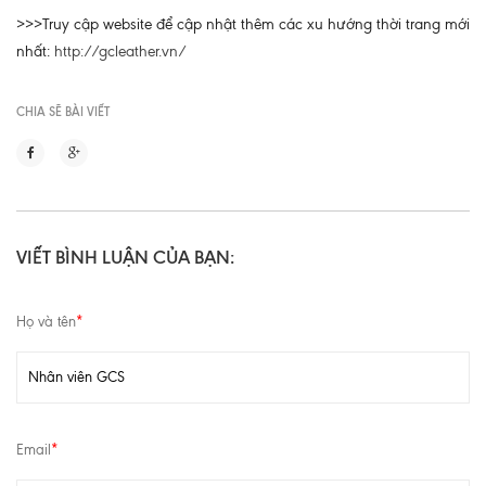
>>>Truy cập website để cập nhật thêm các xu hướng thời trang mới
nhất:
http://gcleather.vn/
CHIA SẼ BÀI VIẾT
VIẾT BÌNH LUẬN CỦA BẠN:
Họ và tên
*
Email
*