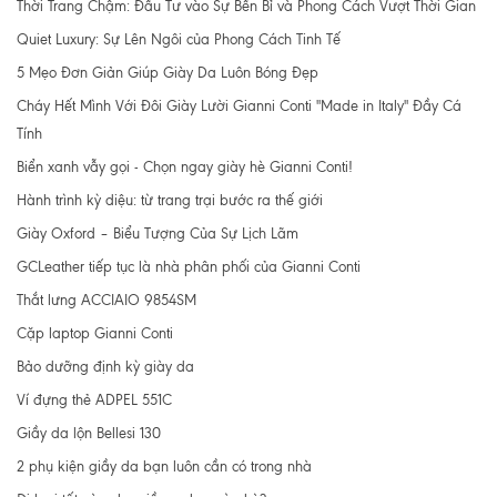
Thời Trang Chậm: Đầu Tư vào Sự Bền Bỉ và Phong Cách Vượt Thời Gian
Quiet Luxury: Sự Lên Ngôi của Phong Cách Tinh Tế
5 Mẹo Đơn Giản Giúp Giày Da Luôn Bóng Đẹp
Cháy Hết Mình Với Đôi Giày Lười Gianni Conti "Made in Italy" Đầy Cá
Tính
Biển xanh vẫy gọi - Chọn ngay giày hè Gianni Conti!
Hành trình kỳ diệu: từ trang trại bước ra thế giới
Giày Oxford – Biểu Tượng Của Sự Lịch Lãm
GCLeather tiếp tục là nhà phân phối của Gianni Conti
Thắt lưng ACCIAIO 9854SM
Cặp laptop Gianni Conti
Bảo dưỡng định kỳ giày da
Ví đựng thẻ ADPEL 551C
Giầy da lộn Bellesi 130
2 phụ kiện giầy da bạn luôn cần có trong nhà