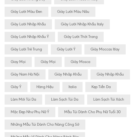
Giày Lười Màu Đen
Giày Lười Màu Nâu
Giày Lười Nhập Khẩu
Giày Lười Nhập Khẩu Italy
Giày Lười Nhập Khẩu Ý
Giày Lười Thời Trang
Giày Lười Trẻ Trung
Giày Lười Ý
Giày Moccas Itlay
Giay Mọi
Giày Mọi
Giày Mosca
Giày Nam Hà Nội
Giày Nhâp Khẩu
Giày Nhập Khẩu
Giày Ý
Hàng Hiệu
Italia
Kẹp Tiền Da
Làm Mới Túi Da
Làm Sạch Túi Da
Làm Sạch Túi Xách
Mặc Đẹp Như Phụ Nữ Ý
Mẫu Túi Dành Cho Phụ Nữ Tuổi 30
Những Mẫu Túi Dành Cho Nàng Công Sở