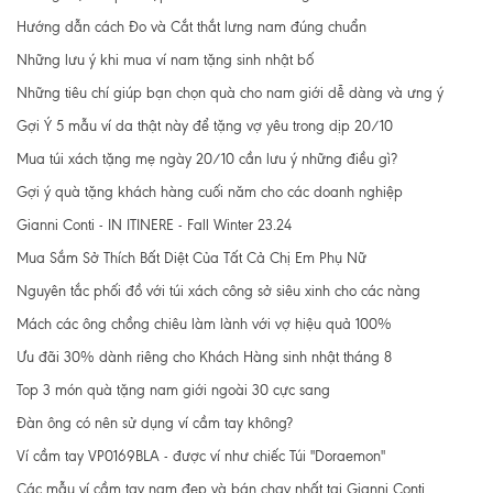
Hướng dẫn cách Đo và Cắt thắt lưng nam đúng chuẩn
Những lưu ý khi mua ví nam tặng sinh nhật bố
Những tiêu chí giúp bạn chọn quà cho nam giới dễ dàng và ưng ý
Gợi Ý 5 mẫu ví da thật này để tặng vợ yêu trong dịp 20/10
Mua túi xách tặng mẹ ngày 20/10 cần lưu ý những điều gì?
Gợi ý quà tặng khách hàng cuối năm cho các doanh nghiệp
Gianni Conti - IN ITINERE - Fall Winter 23.24
Mua Sắm Sở Thích Bất Diệt Của Tất Cả Chị Em Phụ Nữ
Nguyên tắc phối đồ với túi xách công sở siêu xinh cho các nàng
Mách các ông chồng chiêu làm lành với vợ hiệu quả 100%
Ưu đãi 30% dành riêng cho Khách Hàng sinh nhật tháng 8
Top 3 món quà tặng nam giới ngoài 30 cực sang
Đàn ông có nên sử dụng ví cầm tay không?
Ví cầm tay VP0169BLA - được ví như chiếc Túi "Doraemon"
Các mẫu ví cầm tay nam đẹp và bán chạy nhất tại Gianni Conti