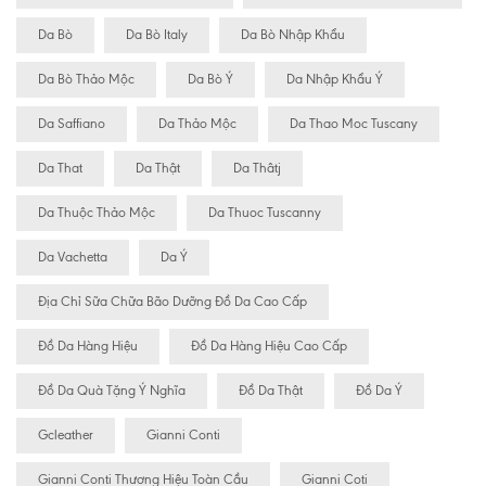
Da Bò
Da Bò Italy
Da Bò Nhập Khẩu
Da Bò Thảo Mộc
Da Bò Ý
Da Nhập Khẩu Ý
Da Saffiano
Da Thảo Mộc
Da Thao Moc Tuscany
Da That
Da Thật
Da Thâtj
Da Thuộc Thảo Mộc
Da Thuoc Tuscanny
Da Vachetta
Da Ý
Địa Chỉ Sữa Chữa Bão Dưỡng Đồ Da Cao Cấp
Đồ Da Hàng Hiệu
Đồ Da Hàng Hiệu Cao Cấp
Đồ Da Quà Tặng Ý Nghĩa
Đồ Da Thật
Đồ Da Ý
Gcleather
Gianni Conti
Gianni Conti Thương Hiệu Toàn Cầu
Gianni Coti