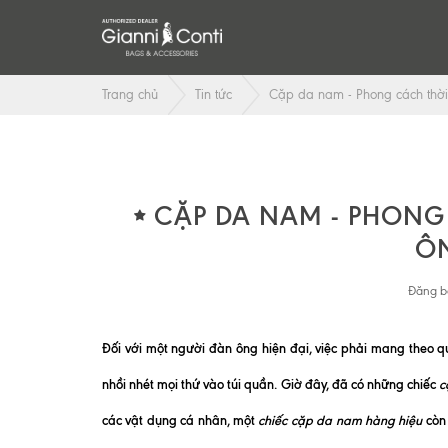
Trang chủ
Tin tức
Cặp da nam - Phong cách thời
CẶP DA NAM - PHONG
Ô
Đăng b
Đối với một người đàn ông hiện đại, việc phải mang theo q
nhồi nhét mọi thứ vào túi quần. Giờ đây, đã có những chiếc
c
các vật dụng cá nhân, một
chiếc cặp da nam hàng hiệu
còn 