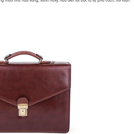
g màu như nâu vàng, xanh navy, nâu đen lại bộc lộ sự phá cách, nổi loạn.