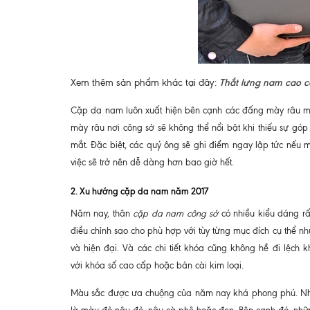
Xem thêm sản phẩm khác tại đây:
Thắt lưng nam cao 
Cặp da nam luôn xuất hiện bên cạnh các đấng mày râu mọi l
mày râu nơi công sở sẽ không thể nổi bật khi thiếu sự gó
mắt. Đặc biệt, các quý ông sẽ ghi điểm ngay lập tức nếu
việc sẽ trở nên dễ dàng hơn bao giờ hết.
2. Xu hướng cặp da nam năm 2017
Năm nay, thân
cặp da nam công sở
có nhiều kiểu dáng rấ
điều chỉnh sao cho phù hợp với tùy từng mục đích cụ thể nh
và hiện đại. Và các chi tiết khóa cũng không hề đi lệch
với khóa số cao cấp hoặc bản cài kim loại.
Màu sắc được ưa chuộng của năm nay khá phong phú. Nhìn 