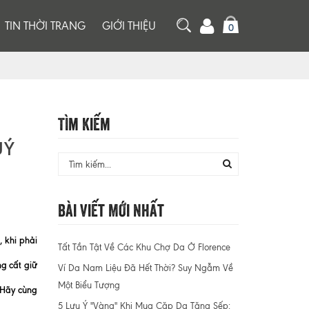
TIN THỜI TRANG
GIỚI THIỆU
0
Tìm Kiếm
UÝ
Bài Viết Mới Nhất
 khi phải
Tất Tần Tật Về Các Khu Chợ Da Ở Florence
ng cất giữ
Ví Da Nam Liệu Đã Hết Thời? Suy Ngẫm Về
Một Biểu Tượng
. Hãy cùng
5 Lưu Ý "Vàng" Khi Mua Cặp Da Tặng Sếp: