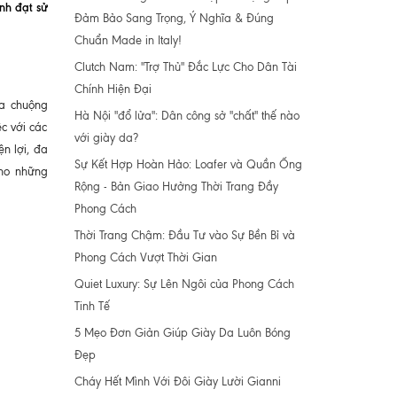
nh đạt sử
Đảm Bảo Sang Trọng, Ý Nghĩa & Đúng
Chuẩn Made in Italy!
Clutch Nam: "Trợ Thủ" Đắc Lực Cho Dân Tài
Chính Hiện Đại
a chuộng
Hà Nội "đổ lửa": Dân công sở "chất" thế nào
c với các
với giày da?
ện lợi, đa
Sự Kết Hợp Hoàn Hảo: Loafer và Quần Ống
cho những
Rộng - Bản Giao Hưởng Thời Trang Đầy
Phong Cách
Thời Trang Chậm: Đầu Tư vào Sự Bền Bỉ và
Phong Cách Vượt Thời Gian
Quiet Luxury: Sự Lên Ngôi của Phong Cách
Tinh Tế
5 Mẹo Đơn Giản Giúp Giày Da Luôn Bóng
Đẹp
Cháy Hết Mình Với Đôi Giày Lười Gianni