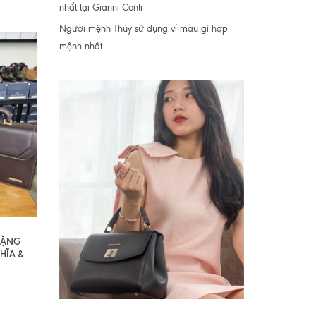
nhất tại Gianni Conti
Người mệnh Thủy sử dụng ví màu gì hợp
mệnh nhất
 TẶNG
HĨA &