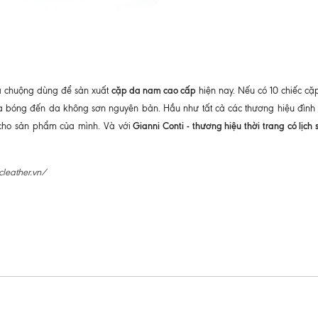
cặp da nam cao cấp
 ưa chuộng dùng để sản xuất
hiện nay. Nếu có 10 chiếc c
 da bóng đến da không sơn nguyên bản. Hầu như tất cả các thương hiệu đìn
Gianni Conti - thương hiệu thời trang có lịch 
c cho sản phẩm của mình. Và với
cleather.vn/