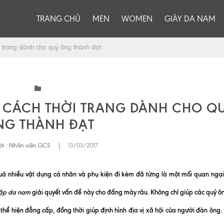
TRANG CHỦ
MEN
WOMEN
GIÀY DA NAM
 trang dành cho quý ông thành đạt
 CÁCH THỜI TRANG DÀNH CHO Q
NG THÀNH ĐẠT
ởi :
Nhân viên GCS
|
13/03/2017
uá nhiều vật dụng cá nhân và phụ kiện đi kèm đã từng là một mối quan ngại,
ặp da nam
giải quyết vấn đề này cho đấng mày râu. K
hông chỉ giúp các quý ô
thể hiện đẳng cấp, đồng thời giúp định hình địa vị xã hội của người đàn ông