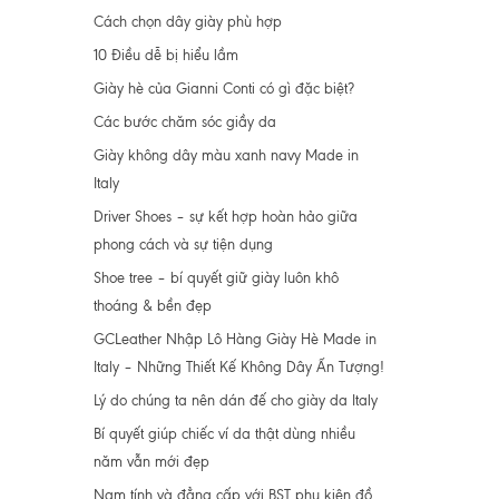
Cách chọn dây giày phù hợp
10 Điều dễ bị hiểu lầm
Giày hè của Gianni Conti có gì đặc biệt?
Các bước chăm sóc giầy da
Giày không dây màu xanh navy Made in
Italy
Driver Shoes – sự kết hợp hoàn hảo giữa
phong cách và sự tiện dụng
Shoe tree – bí quyết giữ giày luôn khô
thoáng & bền đẹp
GCLeather Nhập Lô Hàng Giày Hè Made in
Italy – Những Thiết Kế Không Dây Ấn Tượng!
Lý do chúng ta nên dán đế cho giày da Italy
Bí quyết giúp chiếc ví da thật dùng nhiều
năm vẫn mới đẹp
Nam tính và đẳng cấp với BST phụ kiện đồ