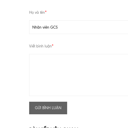
Họ và tên
*
Viết bình luận
*
GỬI BÌNH LUẬN