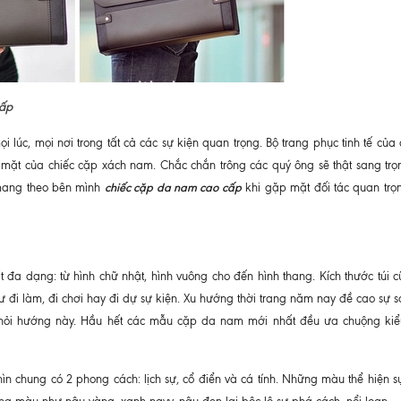
cấp
úc, mọi nơi trong tất cả các sự kiện quan trọng. Bộ trang phục tinh tế của
p mặt của chiếc cặp xách nam. Chắc chắn trông các quý ông sẽ thật sang trọ
chiếc cặp da nam cao cấp
 mang theo bên mình
khi gặp mặt đối tác quan trọ
t đa dạng: từ hình chữ nhật, hình vuông cho đến hình thang. Kích thước túi 
ư đi làm, đi chơi hay đi dự sự kiện. Xu hướng thời trang năm nay đề cao sự 
 khỏi hướng này. Hầu hết các mẫu cặp da nam mới nhất đều ưa chuộng kiểu
chung có 2 phong cách: lịch sự, cổ điển và cá tính. Những màu thể hiện sự