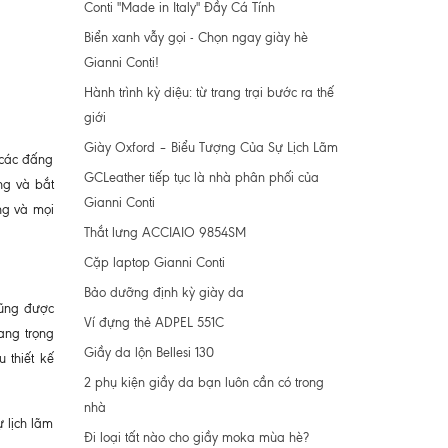
Conti "Made in Italy" Đầy Cá Tính
Biển xanh vẫy gọi - Chọn ngay giày hè
Gianni Conti!
Hành trình kỳ diệu: từ trang trại bước ra thế
giới
Giày Oxford – Biểu Tượng Của Sự Lịch Lãm
 các đấng
GCLeather tiếp tục là nhà phân phối của
ng và bắt
Gianni Conti
ng và mọi
Thắt lưng ACCIAIO 9854SM
Cặp laptop Gianni Conti
Bảo dưỡng định kỳ giày da
cũng được
Ví đựng thẻ ADPEL 551C
sang trọng
Giầy da lộn Bellesi 130
 thiết kế
2 phụ kiện giầy da bạn luôn cần có trong
nhà
 lịch lãm
Đi loại tất nào cho giầy moka mùa hè?