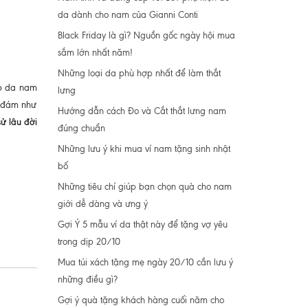
da dành cho nam của Gianni Conti
Black Friday là gì? Nguồn gốc ngày hội mua
sắm lớn nhất năm!
Những loại da phù hợp nhất để làm thắt
ặp da nam
lưng
h đám như
Hướng dẫn cách Đo và Cắt thắt lưng nam
sử lâu đời
đúng chuẩn
Những lưu ý khi mua ví nam tặng sinh nhật
bố
Những tiêu chí giúp bạn chọn quà cho nam
giới dễ dàng và ưng ý
Gợi Ý 5 mẫu ví da thật này để tặng vợ yêu
trong dịp 20/10
Mua túi xách tặng mẹ ngày 20/10 cần lưu ý
những điều gì?
Gợi ý quà tặng khách hàng cuối năm cho