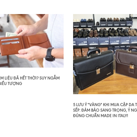
AM LIỆU ĐÃ HẾT THỜI? SUY NGẪM
BIỂU TƯỢNG
5 LƯU Ý "VÀNG" KHI MUA CẶP DA
SẾP: ĐẢM BẢO SANG TRỌNG, Ý NG
ĐÚNG CHUẨN MADE IN ITALY!