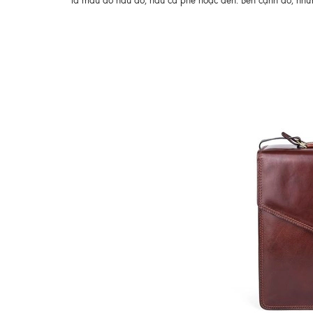
là màu đỏ nâu đỏ, nâu cà phê hoặc đen. Bên cạnh đó, nhữn