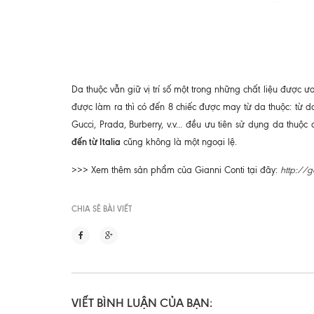
Da thuộc vẫn giữ vị trí số một trong những chất liệu được
được làm ra thì có đến 8 chiếc được may từ da thuộc: từ
Gucci, Prada, Burberry, v.v... đều ưu tiên sử dụng da thuộ
đến từ Italia
cũng không là một ngoại lệ.
>>> Xem thêm sản phẩm của Gianni Conti tại đây:
http://g
CHIA SẼ BÀI VIẾT
VIẾT BÌNH LUẬN CỦA BẠN: