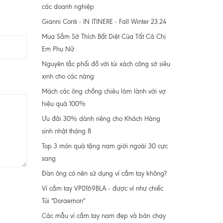
các doanh nghiệp
Gianni Conti - IN ITINERE - Fall Winter 23.24
Mua Sắm Sở Thích Bất Diệt Của Tất Cả Chị
Em Phụ Nữ
Nguyên tắc phối đồ với túi xách công sở siêu
xinh cho các nàng
Mách các ông chồng chiêu làm lành với vợ
hiệu quả 100%
Ưu đãi 30% dành riêng cho Khách Hàng
sinh nhật tháng 8
Top 3 món quà tặng nam giới ngoài 30 cực
sang
Đàn ông có nên sử dụng ví cầm tay không?
Ví cầm tay VP0169BLA - được ví như chiếc
Túi "Doraemon"
Các mẫu ví cầm tay nam đẹp và bán chạy