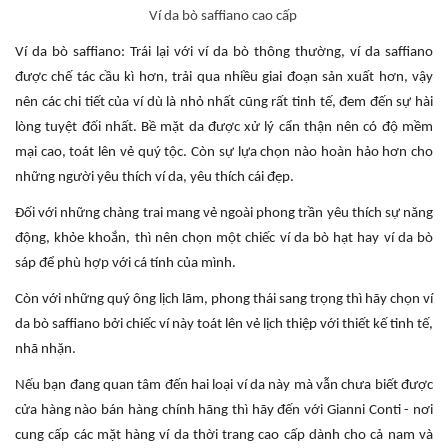
Ví da bò saffiano cao cấp
Ví da bò saffiano: Trái lại với ví da bò thông thường, ví da saffiano
được chế tác cầu kì hơn, trải qua nhiều giai đoạn sản xuất hơn, vậy
nên các chi tiết của ví dù là nhỏ nhất cũng rất tinh tế, đem đến sự hài
lòng tuyệt đối nhất. Bề mặt da được xử lý cẩn thận nên có độ mềm
mại cao, toát lên vẻ quý tộc. Còn sự lựa chọn nào hoàn hảo hơn cho
những người yêu thích ví da, yêu thích cái đẹp.
Đối với những chàng trai mang vẻ ngoài phong trần yêu thích sự năng
động, khỏe khoắn, thì nên chọn một chiếc ví da bò hạt hay ví da bò
sáp để phù hợp với cá tính của mình.
Còn với những quý ông lịch lãm, phong thái sang trọng thì hãy chọn ví
da bò saffiano bởi chiếc ví này toát lên vẻ lịch thiệp với thiết kế tinh tế,
nhã nhặn.
Nếu bạn đang quan tâm đến hai loại ví da này mà vẫn chưa biết được
cửa hàng nào bán hàng chính hãng thì hãy đến với Gianni Conti - nơi
cung cấp các mặt hàng ví da thời trang cao cấp dành cho cả nam và