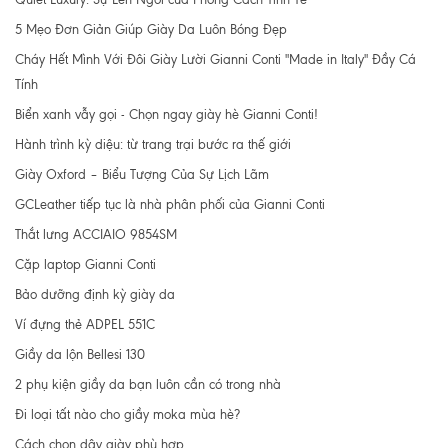
5 Mẹo Đơn Giản Giúp Giày Da Luôn Bóng Đẹp
Cháy Hết Mình Với Đôi Giày Lười Gianni Conti "Made in Italy" Đầy Cá
Tính
Biển xanh vẫy gọi - Chọn ngay giày hè Gianni Conti!
Hành trình kỳ diệu: từ trang trại bước ra thế giới
Giày Oxford – Biểu Tượng Của Sự Lịch Lãm
GCLeather tiếp tục là nhà phân phối của Gianni Conti
Thắt lưng ACCIAIO 9854SM
Cặp laptop Gianni Conti
Bảo dưỡng định kỳ giày da
Ví đựng thẻ ADPEL 551C
Giầy da lộn Bellesi 130
2 phụ kiện giầy da bạn luôn cần có trong nhà
Đi loại tất nào cho giầy moka mùa hè?
Cách chọn dây giày phù hợp