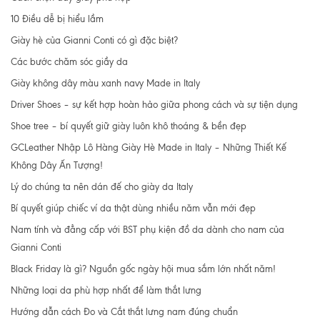
10 Điều dễ bị hiểu lầm
Giày hè của Gianni Conti có gì đặc biệt?
Các bước chăm sóc giầy da
Giày không dây màu xanh navy Made in Italy
Driver Shoes – sự kết hợp hoàn hảo giữa phong cách và sự tiện dụng
Shoe tree – bí quyết giữ giày luôn khô thoáng & bền đẹp
GCLeather Nhập Lô Hàng Giày Hè Made in Italy – Những Thiết Kế
Không Dây Ấn Tượng!
Lý do chúng ta nên dán đế cho giày da Italy
Bí quyết giúp chiếc ví da thật dùng nhiều năm vẫn mới đẹp
Nam tính và đẳng cấp với BST phụ kiện đồ da dành cho nam của
Gianni Conti
Black Friday là gì? Nguồn gốc ngày hội mua sắm lớn nhất năm!
Những loại da phù hợp nhất để làm thắt lưng
Hướng dẫn cách Đo và Cắt thắt lưng nam đúng chuẩn