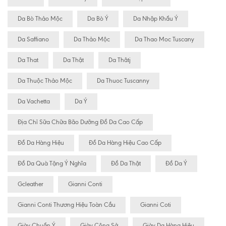
Da Bò Thảo Mộc
Da Bò Ý
Da Nhập Khẩu Ý
Da Saffiano
Da Thảo Mộc
Da Thao Moc Tuscany
Da That
Da Thật
Da Thâtj
Da Thuộc Thảo Mộc
Da Thuoc Tuscanny
Da Vachetta
Da Ý
Địa Chỉ Sữa Chữa Bão Dưỡng Đồ Da Cao Cấp
Đồ Da Hàng Hiệu
Đồ Da Hàng Hiệu Cao Cấp
Đồ Da Quà Tặng Ý Nghĩa
Đồ Da Thật
Đồ Da Ý
Gcleather
Gianni Conti
Gianni Conti Thương Hiệu Toàn Cầu
Gianni Coti
Giày Chuẩn Ý
Giày Công Sở
Giày Da Hàng Hiệu