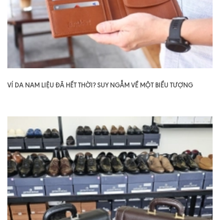
VÍ DA NAM LIỆU ĐÃ HẾT THỜI? SUY NGẪM VỀ MỘT BIỂU TƯỢNG