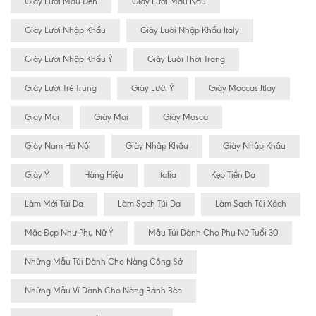
Giày Lười Màu Đen
Giày Lười Màu Nâu
Giày Lười Nhập Khẩu
Giày Lười Nhập Khẩu Italy
Giày Lười Nhập Khẩu Ý
Giày Lười Thời Trang
Giày Lười Trẻ Trung
Giày Lười Ý
Giày Moccas Itlay
Giay Mọi
Giày Mọi
Giày Mosca
Giày Nam Hà Nội
Giày Nhâp Khẩu
Giày Nhập Khẩu
Giày Ý
Hàng Hiệu
Italia
Kẹp Tiền Da
Làm Mới Túi Da
Làm Sạch Túi Da
Làm Sạch Túi Xách
Mặc Đẹp Như Phụ Nữ Ý
Mẫu Túi Dành Cho Phụ Nữ Tuổi 30
Những Mẫu Túi Dành Cho Nàng Công Sở
Những Mẫu Ví Dành Cho Nàng Bánh Bèo