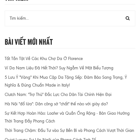
Bài Viết Mới Nhất
Tất Tần Tật Về Các Khu Chợ Da Ở Florence
Ví Da Nam Liệu Đã Hết Thời? Suy Ngẫm Về Một Biểu Tượng
5 Lưu Ý "Vàng" Khi Mua Cặp Da Tặng Sếp: Đảm Bảo Sang Trọng, Ý
Nghĩa & Đúng Chuẩn Made in Italy!
Clutch Nam: "Trợ Thủ" Đắc Lực Cho Dân Tài Chính Hiện Đại
Hà Nội "đổ lửa": Dân công sở "chất" thế nào với giày da?
Sự Kết Hợp Hoàn Hảo: Loafer và Quần Ống Rộng - Bản Giao Hưởng
Thời Trang Đầy Phong Cách
Thời Trang Chậm: Đầu Tư vào Sự Bền Bỉ và Phong Cách Vượt Thời Gian
Quiet Luxury: Sự Lên Ngôi của Phong Cách Tinh Tế