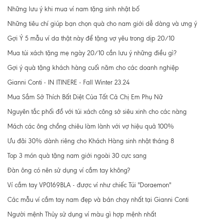
Những lưu ý khi mua ví nam tặng sinh nhật bố
Những tiêu chí giúp bạn chọn quà cho nam giới dễ dàng và ưng ý
Gợi Ý 5 mẫu ví da thật này để tặng vợ yêu trong dịp 20/10
Mua túi xách tặng mẹ ngày 20/10 cần lưu ý những điều gì?
Gợi ý quà tặng khách hàng cuối năm cho các doanh nghiệp
Gianni Conti - IN ITINERE - Fall Winter 23.24
Mua Sắm Sở Thích Bất Diệt Của Tất Cả Chị Em Phụ Nữ
Nguyên tắc phối đồ với túi xách công sở siêu xinh cho các nàng
Mách các ông chồng chiêu làm lành với vợ hiệu quả 100%
Ưu đãi 30% dành riêng cho Khách Hàng sinh nhật tháng 8
Top 3 món quà tặng nam giới ngoài 30 cực sang
Đàn ông có nên sử dụng ví cầm tay không?
Ví cầm tay VP0169BLA - được ví như chiếc Túi "Doraemon"
Các mẫu ví cầm tay nam đẹp và bán chạy nhất tại Gianni Conti
Người mệnh Thủy sử dụng ví màu gì hợp mệnh nhất