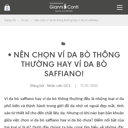
0
Trang chủ
Tin tức
Nên chọn ví da bò thông thường hay ví da bò saffiano!
NÊN CHỌN VÍ DA BÒ THÔNG
THƯỜNG HAY VÍ DA BÒ
SAFFIANO!
Đăng bởi :
Nhân viên GCS
|
11/07/2022
Ví da bò saffiano hay ví da bò thông thường đều là những loại ví da
phổ biến và thịnh hành trong giới đồ da nhờ vẻ ngoài đẹp mắt, tinh
xảo từ thiết kế cho đến chất liệu da. Nhưng có khi nào bạn băn khoăn
giữa việc chọn ví da bò saffiano hay ví da bò chưa? Điểm nổi bật của
hai loại ví là gì? Dưới đây chúng ta hãy cùng tìm hiểu về những đặc