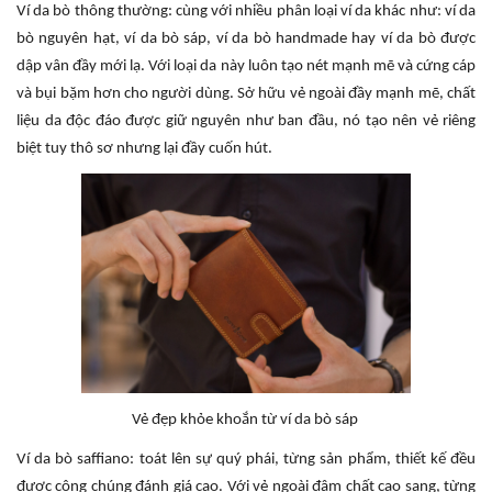
Ví da bò thông thường: cùng với nhiều phân loại ví da khác như: ví da
bò nguyên hạt, ví da bò sáp, ví da bò handmade hay ví da bò được
dập vân đầy mới lạ. Với loại da này luôn tạo nét mạnh mẽ và cứng cáp
và bụi bặm hơn cho người dùng. Sở hữu vẻ ngoài đầy mạnh mẽ, chất
liệu da độc đáo được giữ nguyên như ban đầu, nó tạo nên vẻ riêng
biệt tuy thô sơ nhưng lại đầy cuốn hút.
Vẻ đẹp khỏe khoắn từ ví da bò sáp
Ví da bò saffiano: toát lên sự quý phái, từng sản phẩm, thiết kế đều
được công chúng đánh giá cao. Với vẻ ngoài đậm chất cao sang, từng