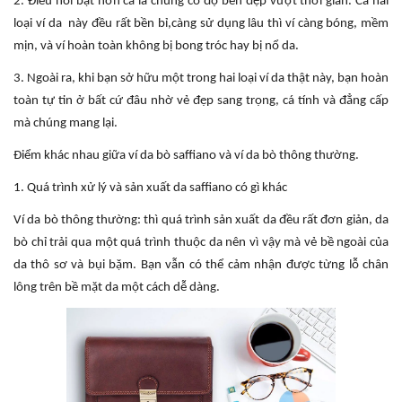
2. Điều nổi bật hơn cả là chúng có độ bền đẹp vượt thời gian. Cả hai
loại ví da này đều rất bền bỉ,càng sử dụng lâu thì ví càng bóng, mềm
mịn, và ví hoàn toàn không bị bong tróc hay bị nổ da.
3. Ngoài ra, khi bạn sở hữu một trong hai loại ví da thật này, bạn hoàn
toàn tự tin ở bất cứ đâu nhờ vẻ đẹp sang trọng, cá tính và đẳng cấp
mà chúng mang lại.
Điểm khác nhau giữa ví da bò saffiano và ví da bò thông thường.
1. Quá trình xử lý và sản xuất da saffiano có gì khác
Ví da bò thông thường: thì quá trình sản xuất da đều rất đơn giản, da
bò chỉ trải qua một quá trình thuộc da nên vì vậy mà vẻ bề ngoài của
da thô sơ và bụi bặm. Bạn vẫn có thể cảm nhận được từng lỗ chân
lông trên bề mặt da một cách dễ dàng.