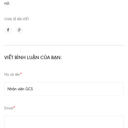
nữ.
CHIA SẼ BÀI VIẾT
VIẾT BÌNH LUẬN CỦA BẠN:
Họ và tên
*
Email
*