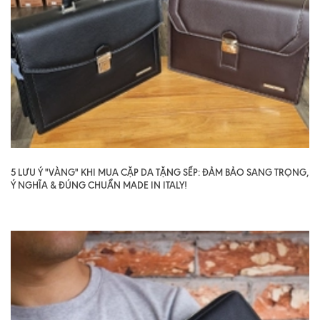
5 LƯU Ý "VÀNG" KHI MUA CẶP DA TẶNG SẾP: ĐẢM BẢO SANG TRỌNG,
Ý NGHĨA & ĐÚNG CHUẨN MADE IN ITALY!