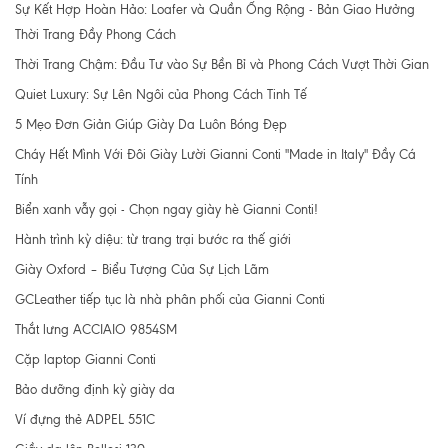
Sự Kết Hợp Hoàn Hảo: Loafer và Quần Ống Rộng - Bản Giao Hưởng
Thời Trang Đầy Phong Cách
Thời Trang Chậm: Đầu Tư vào Sự Bền Bỉ và Phong Cách Vượt Thời Gian
Quiet Luxury: Sự Lên Ngôi của Phong Cách Tinh Tế
5 Mẹo Đơn Giản Giúp Giày Da Luôn Bóng Đẹp
Cháy Hết Mình Với Đôi Giày Lười Gianni Conti "Made in Italy" Đầy Cá
Tính
Biển xanh vẫy gọi - Chọn ngay giày hè Gianni Conti!
Hành trình kỳ diệu: từ trang trại bước ra thế giới
Giày Oxford – Biểu Tượng Của Sự Lịch Lãm
GCLeather tiếp tục là nhà phân phối của Gianni Conti
Thắt lưng ACCIAIO 9854SM
Cặp laptop Gianni Conti
Bảo dưỡng định kỳ giày da
Ví đựng thẻ ADPEL 551C