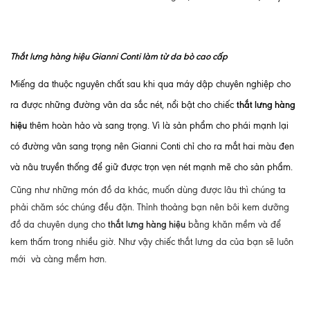
Thắt lưng hàng hiệu Gianni Conti làm từ da bò cao cấp
Miếng da thuộc nguyên chất sau khi qua máy dập chuyên nghiệp cho
thắt lưng hàng
ra được những đường vân da sắc nét, nổi bật cho chiếc
hiệu
thêm hoàn hảo và sang trọng. Vì là sản phẩm cho phái mạnh lại
có đường vân sang trọng nên Gianni Conti chỉ cho ra mắt hai màu đen
và nâu truyền thống để giữ được trọn vẹn nét mạnh mẽ cho sản phẩm.
Cũng như những món đồ da khác, muốn dùng được lâu thì chúng ta
phải chăm sóc chúng đều đặn. Thỉnh thoảng bạn nên bôi kem dưỡng
thắt lưng hàng hiệu
đồ da chuyên dụng cho
bằng khăn mềm và để
kem thấm trong nhiều giờ. Như vậy chiếc thắt lưng da của bạn sẽ luôn
mới và càng mềm hơn.