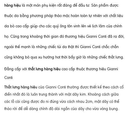
hàng hiệu
là một món phụ kiện rất đáng để đầu tư. Sản phẩm được
thuộc da bằng phương pháp thảo mộc hoàn toàn tự nhiên với chất liệu
da bò cao cấp giúp cho các quý ông tôn vinh lên vẻ lịch lãm của chính
họ. Cũng trong khoảng thời gian đó thương hiệu Gianni Conti đã ra đời,
ngoài thế mạnh là những chiếc túi da thật thì Gianni Conti chắc chắn
cũng không bỏ qua xu hướng hot thời bấy giờ là những chiếc thắt lưng.
thắt lưng hàng hiệu
Đẳng cấp với
cao cấp thuộc thương hiệu Gianni
Conti
Thắt lưng hàng hiệu
của Gianni Conti thường được thiết kế theo cách cổ
điển nhất đó là luôn trung thành với mặt dây kim. Khoảng cách giữa
các lỗ cài cũng được đo ni đúng vừa cách nhau 2cm, mặt dây có thể
tháo rời để dễ dàng chỉnh độ dài ngắn của dây cho vừa vòng bụng.