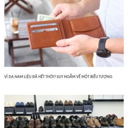
VÍ DA NAM LIỆU ĐÃ HẾT THỜI? SUY NGẪM VỀ MỘT BIỂU TƯỢNG