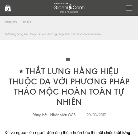
0
Trang chủ
Tin tức
Thắt lưng hàng hiệu thuộc da với phương pháp thảo mộc hoàn toàn tự nhiên
THẮT LƯNG HÀNG HIỆU
THUỘC DA VỚI PHƯƠNG PHÁP
THẢO MỘC HOÀN TOÀN TỰ
NHIÊN
Đăng bởi :
Nhân viên GCS
|
20/03/2017
thắt lưng
Để vẻ ngoài của người đàn ông thêm hoàn hảo thì một chiếc