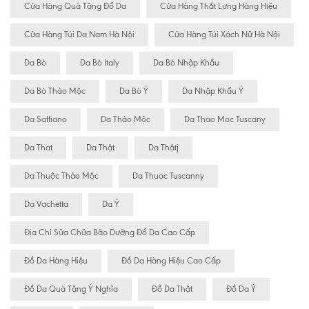
Cửa Hàng Quà Tặng Đồ Da
Cửa Hàng Thắt Lưng Hàng Hiệu
Cửa Hàng Túi Da Nam Hà Nội
Cửa Hàng Túi Xách Nữ Hà Nội
Da Bò
Da Bò Italy
Da Bò Nhập Khẩu
Da Bò Thảo Mộc
Da Bò Ý
Da Nhập Khẩu Ý
Da Saffiano
Da Thảo Mộc
Da Thao Moc Tuscany
Da That
Da Thật
Da Thâtj
Da Thuộc Thảo Mộc
Da Thuoc Tuscanny
Da Vachetta
Da Ý
Địa Chỉ Sữa Chữa Bão Dưỡng Đồ Da Cao Cấp
Đồ Da Hàng Hiệu
Đồ Da Hàng Hiệu Cao Cấp
Đồ Da Quà Tặng Ý Nghĩa
Đồ Da Thật
Đồ Da Ý