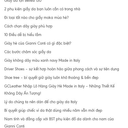
Giầy da lộn Bellesi 130
2 phụ kiện giầy da bạn luôn cần có trong nhà
Đi loại tất nào cho giầy moka mùa hè?
Cách chọn dây giày phù hợp
10 Điều dễ bị hiểu lầm
Giày hè của Gianni Conti có gì đặc biệt?
Các bước chăm sóc giầy da
Giày không dây màu xanh navy Made in Italy
Driver Shoes – sự kết hợp hoàn hảo giữa phong cách và sự tiện dụng
Shoe tree – bí quyết giữ giày luôn khô thoáng & bền đẹp
GCLeather Nhập Lô Hàng Giày Hè Made in Italy – Những Thiết Kế
Không Dây Ấn Tượng!
Lý do chúng ta nên dán đế cho giày da Italy
Bí quyết giúp chiếc ví da thật dùng nhiều năm vẫn mới đẹp
Nam tính và đẳng cấp với BST phụ kiện đồ da dành cho nam của
Gianni Conti