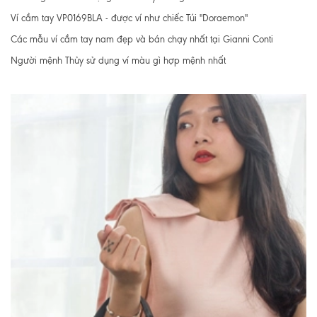
Ví cầm tay VP0169BLA - được ví như chiếc Túi "Doraemon"
Các mẫu ví cầm tay nam đẹp và bán chạy nhất tại Gianni Conti
Người mệnh Thủy sử dụng ví màu gì hợp mệnh nhất