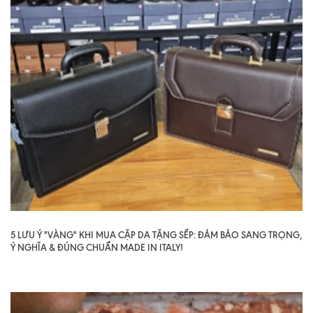
5 LƯU Ý "VÀNG" KHI MUA CẶP DA TẶNG SẾP: ĐẢM BẢO SANG TRỌNG,
Ý NGHĨA & ĐÚNG CHUẨN MADE IN ITALY!