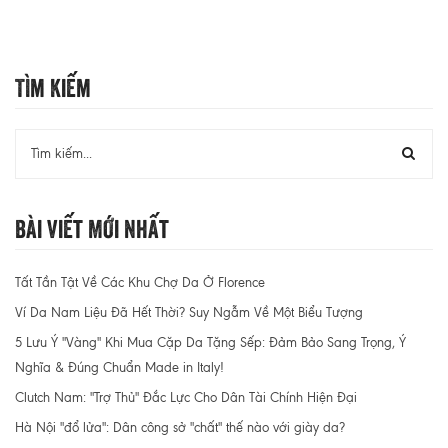
Tìm Kiếm
Bài Viết Mới Nhất
Tất Tần Tật Về Các Khu Chợ Da Ở Florence
Ví Da Nam Liệu Đã Hết Thời? Suy Ngẫm Về Một Biểu Tượng
5 Lưu Ý "Vàng" Khi Mua Cặp Da Tặng Sếp: Đảm Bảo Sang Trọng, Ý
Nghĩa & Đúng Chuẩn Made in Italy!
Clutch Nam: "Trợ Thủ" Đắc Lực Cho Dân Tài Chính Hiện Đại
Hà Nội "đổ lửa": Dân công sở "chất" thế nào với giày da?