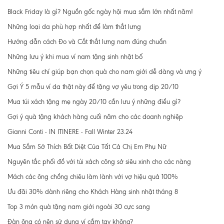
Black Friday là gì? Nguồn gốc ngày hội mua sắm lớn nhất năm!
Những loại da phù hợp nhất để làm thắt lưng
Hướng dẫn cách Đo và Cắt thắt lưng nam đúng chuẩn
Những lưu ý khi mua ví nam tặng sinh nhật bố
Những tiêu chí giúp bạn chọn quà cho nam giới dễ dàng và ưng ý
Gợi Ý 5 mẫu ví da thật này để tặng vợ yêu trong dịp 20/10
Mua túi xách tặng mẹ ngày 20/10 cần lưu ý những điều gì?
Gợi ý quà tặng khách hàng cuối năm cho các doanh nghiệp
Gianni Conti - IN ITINERE - Fall Winter 23.24
Mua Sắm Sở Thích Bất Diệt Của Tất Cả Chị Em Phụ Nữ
Nguyên tắc phối đồ với túi xách công sở siêu xinh cho các nàng
Mách các ông chồng chiêu làm lành với vợ hiệu quả 100%
Ưu đãi 30% dành riêng cho Khách Hàng sinh nhật tháng 8
Top 3 món quà tặng nam giới ngoài 30 cực sang
Đàn ông có nên sử dụng ví cầm tay không?