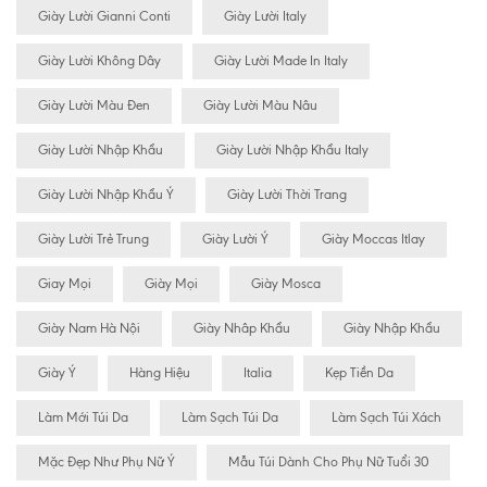
Giày Lười Gianni Conti
Giày Lười Italy
Giày Lười Không Dây
Giày Lười Made In Italy
Giày Lười Màu Đen
Giày Lười Màu Nâu
Giày Lười Nhập Khẩu
Giày Lười Nhập Khẩu Italy
Giày Lười Nhập Khẩu Ý
Giày Lười Thời Trang
Giày Lười Trẻ Trung
Giày Lười Ý
Giày Moccas Itlay
Giay Mọi
Giày Mọi
Giày Mosca
Giày Nam Hà Nội
Giày Nhâp Khẩu
Giày Nhập Khẩu
Giày Ý
Hàng Hiệu
Italia
Kẹp Tiền Da
Làm Mới Túi Da
Làm Sạch Túi Da
Làm Sạch Túi Xách
Mặc Đẹp Như Phụ Nữ Ý
Mẫu Túi Dành Cho Phụ Nữ Tuổi 30