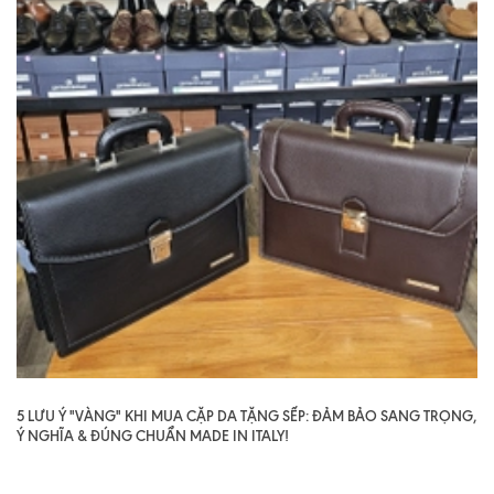
5 LƯU Ý "VÀNG" KHI MUA CẶP DA TẶNG SẾP: ĐẢM BẢO SANG TRỌNG,
Ý NGHĨA & ĐÚNG CHUẨN MADE IN ITALY!