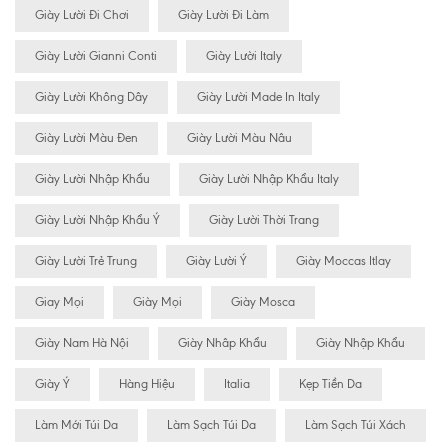
Giày Lười Đi Chơi
Giày Lười Đi Làm
Giày Lười Gianni Conti
Giày Lười Italy
Giày Lười Không Dây
Giày Lười Made In Italy
Giày Lười Màu Đen
Giày Lười Màu Nâu
Giày Lười Nhập Khẩu
Giày Lười Nhập Khẩu Italy
Giày Lười Nhập Khẩu Ý
Giày Lười Thời Trang
Giày Lười Trẻ Trung
Giày Lười Ý
Giày Moccas Itlay
Giay Mọi
Giày Mọi
Giày Mosca
Giày Nam Hà Nội
Giày Nhâp Khẩu
Giày Nhập Khẩu
Giày Ý
Hàng Hiệu
Italia
Kẹp Tiền Da
Làm Mới Túi Da
Làm Sạch Túi Da
Làm Sạch Túi Xách