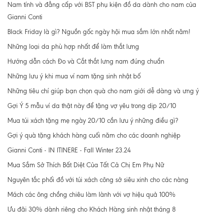
Nam tính và đẳng cấp với BST phụ kiện đồ da dành cho nam của
Gianni Conti
Black Friday là gì? Nguồn gốc ngày hội mua sắm lớn nhất năm!
Những loại da phù hợp nhất để làm thắt lưng
Hướng dẫn cách Đo và Cắt thắt lưng nam đúng chuẩn
Những lưu ý khi mua ví nam tặng sinh nhật bố
Những tiêu chí giúp bạn chọn quà cho nam giới dễ dàng và ưng ý
Gợi Ý 5 mẫu ví da thật này để tặng vợ yêu trong dịp 20/10
Mua túi xách tặng mẹ ngày 20/10 cần lưu ý những điều gì?
Gợi ý quà tặng khách hàng cuối năm cho các doanh nghiệp
Gianni Conti - IN ITINERE - Fall Winter 23.24
Mua Sắm Sở Thích Bất Diệt Của Tất Cả Chị Em Phụ Nữ
Nguyên tắc phối đồ với túi xách công sở siêu xinh cho các nàng
Mách các ông chồng chiêu làm lành với vợ hiệu quả 100%
Ưu đãi 30% dành riêng cho Khách Hàng sinh nhật tháng 8