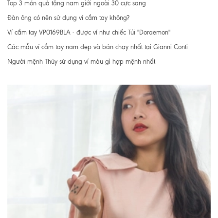
Top 3 món quà tặng nam giới ngoài 30 cực sang
Đàn ông có nên sử dụng ví cầm tay không?
Ví cầm tay VP0169BLA - được ví như chiếc Túi "Doraemon"
Các mẫu ví cầm tay nam đẹp và bán chạy nhất tại Gianni Conti
Người mệnh Thủy sử dụng ví màu gì hợp mệnh nhất