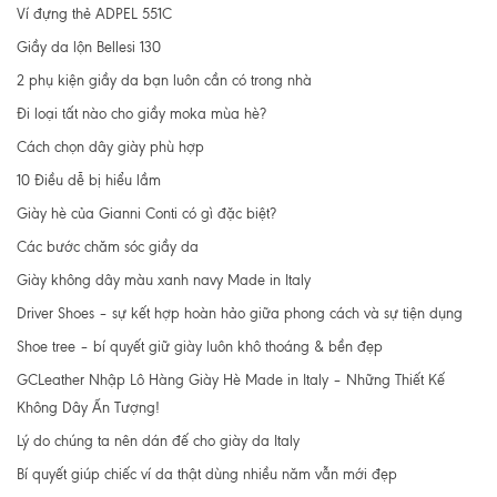
Ví đựng thẻ ADPEL 551C
Giầy da lộn Bellesi 130
2 phụ kiện giầy da bạn luôn cần có trong nhà
Đi loại tất nào cho giầy moka mùa hè?
Cách chọn dây giày phù hợp
10 Điều dễ bị hiểu lầm
Giày hè của Gianni Conti có gì đặc biệt?
Các bước chăm sóc giầy da
Giày không dây màu xanh navy Made in Italy
Driver Shoes – sự kết hợp hoàn hảo giữa phong cách và sự tiện dụng
Shoe tree – bí quyết giữ giày luôn khô thoáng & bền đẹp
GCLeather Nhập Lô Hàng Giày Hè Made in Italy – Những Thiết Kế
Không Dây Ấn Tượng!
Lý do chúng ta nên dán đế cho giày da Italy
Bí quyết giúp chiếc ví da thật dùng nhiều năm vẫn mới đẹp