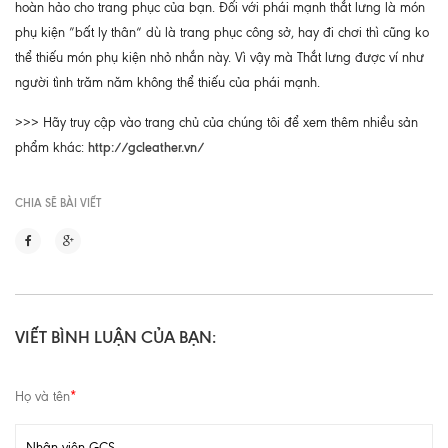
hoàn hảo cho trang phục của bạn. Đối với phái mạnh thắt lưng là món
phụ kiện ”bất ly thân“ dù là trang phục công sở, hay đi chơi thì cũng ko
thể thiếu món phụ kiện nhỏ nhắn này. Vì vậy mà Thắt lưng được ví như
người tình trăm năm không thể thiếu của phái mạnh.
>>> Hãy truy cập vào trang chủ của chúng tôi để xem thêm nhiều sản
http://gcleather.vn/
phẩm khác:
CHIA SẼ BÀI VIẾT
VIẾT BÌNH LUẬN CỦA BẠN:
Họ và tên
*