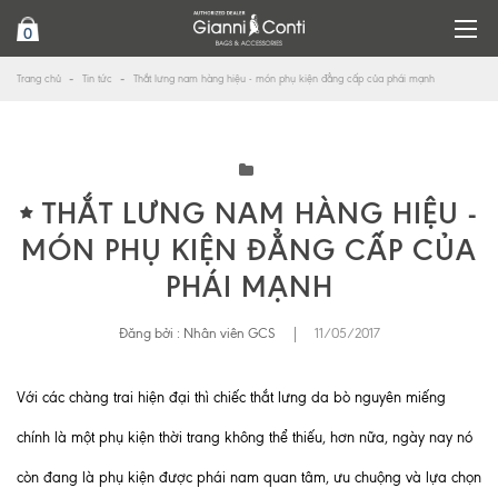
0
Trang chủ
Tin tức
Thắt lưng nam hàng hiệu - món phụ kiện đẳng cấp của phái mạnh
THẮT LƯNG NAM HÀNG HIỆU -
MÓN PHỤ KIỆN ĐẲNG CẤP CỦA
PHÁI MẠNH
Đăng bởi :
Nhân viên GCS
|
11/05/2017
Với các chàng trai hiện đại thì chiếc thắt lưng da bò nguyên miếng
chính là một phụ kiện thời trang không thể thiếu, hơn nữa, ngày nay nó
còn đang là phụ kiện được phái nam quan tâm, ưu chuộng và lựa chọn