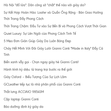
Hà Nội "đổ lửa": Dân công sở "chất" thế nào với giày da?
Sự Kết Hợp Hoàn Hảo: Loafer và Quần Ống Rộng - Bản Giao Hưởng
Thời Trang Đầy Phong Cách
Thời Trang Chậm: Đầu Tư vào Sự Bền Bỉ và Phong Cách Vượt Thời Gian
Quiet Luxury: Sự Lên Ngôi của Phong Cách Tinh Tế
5 Mẹo Đơn Giản Giúp Giày Da Luôn Bóng Đẹp
Cháy Hết Mình Với Đôi Giày Lười Gianni Conti "Made in Italy" Đầy Cá
Tính
Biển xanh vẫy gọi - Chọn ngay giày hè Gianni Conti!
Hành trình kỳ diệu: từ trang trại bước ra thế giới
Giày Oxford – Biểu Tượng Của Sự Lịch Lãm
GCLeather tiếp tục là nhà phân phối của Gianni Conti
Thắt lưng ACCIAIO 9854SM
Cặp laptop Gianni Conti
Bảo dưỡng định kỳ giày da