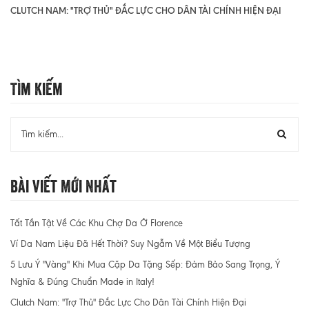
CLUTCH NAM: "TRỢ THỦ" ĐẮC LỰC CHO DÂN TÀI CHÍNH HIỆN ĐẠI
Tìm Kiếm
Bài Viết Mới Nhất
Tất Tần Tật Về Các Khu Chợ Da Ở Florence
Ví Da Nam Liệu Đã Hết Thời? Suy Ngẫm Về Một Biểu Tượng
5 Lưu Ý "Vàng" Khi Mua Cặp Da Tặng Sếp: Đảm Bảo Sang Trọng, Ý
Nghĩa & Đúng Chuẩn Made in Italy!
Clutch Nam: "Trợ Thủ" Đắc Lực Cho Dân Tài Chính Hiện Đại