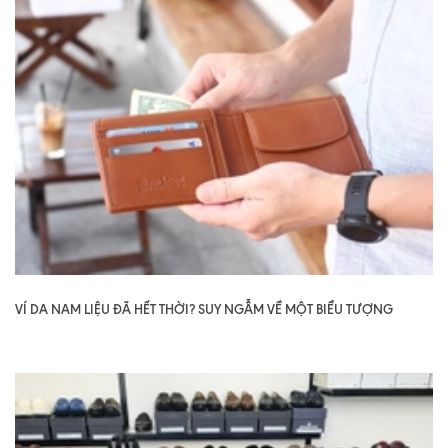
VÍ DA NAM LIỆU ĐÃ HẾT THỜI? SUY NGẪM VỀ MỘT BIỂU TƯỢNG