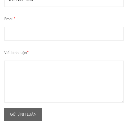
Email
*
Viết bình luận
*
GỬI BÌNH LUẬN