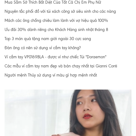
Mua Sắm Sở Thích Bất Diệt Của Tất Cả Chị Em Phụ Nữ
Nguyên tắc phối đồ với túi xách công sở siêu xinh cho các nàng
Mách các ông chồng chiêu làm lành với vợ hiệu quả 100%
Ưu đãi 30% dành riêng cho Khách Hàng sinh nhật tháng 8
Top 3 món quà tặng nam giới ngoài 30 cực sang
Đàn ông có nên sử dụng ví cầm tay không?
Ví cầm tay VP0169BLA - được ví như chiếc Túi "Doraemon"
Các mẫu ví cầm tay nam đẹp và bán chạy nhất tại Gianni Conti
Người mệnh Thủy sử dụng ví màu gì hợp mệnh nhất