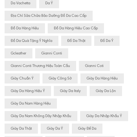
Da Vachetta
Da Ý
Địa Chỉ Sữa Chữa Bão Dưỡng Đồ Da Cao Cấp
Đồ Da Hàng Hiệu
Đồ Da Hàng Hiệu Cao Cấp
Đồ Da Quà Tặng Ý Nghĩa
Đồ Da Thật
Đồ Da Ý
Gcleather
Gianni Conti
Gianni Conti Thương Hiệu Toàn Cầu
Gianni Coti
Giày Chuẩn Ý
Giày Công Sở
Giày Da Hàng Hiệu
Giày Da Hàng Hiệu Ý
Giày Da Italy
Giày Da Lộn
Giày Da Nam Hàng Hiệu
Giày Da Nam Không Dây Nhập Khẩu
Giày Da Nhập Khẩu Ý
Giày Da Thật
Giày Da Ý
Giày Đế Da