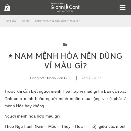
0
Trang chủ
Tin tức
Nam mệnh Hỏa nên dùng ví màu gì?
NAM MỆNH HỎA NÊN DÙNG
VÍ MÀU GÌ?
Đăng bởi :
Nhân viên GCS
|
26/08/2022
Trước khi cần biết người mệnh Hỏa hợp ví màu gì thì bạn cần xác
định xem mình hoặc người mình muốn mua tặng ví có phải là
mệnh Hỏa hay không.
Người mệnh hỏa hợp màu gì?
Theo Ngũ hành (Kim – Mộc – Thủy – Hỏa – Thổ), giữa các mệnh