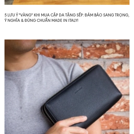
5 LƯU Ý "VÀNG" KHI MUA CẶP DA TẶNG SẾP: ĐẢM BẢO SANG TRỌNG,
Ý NGHĨA & ĐÚNG CHUẨN MADE IN ITALY!