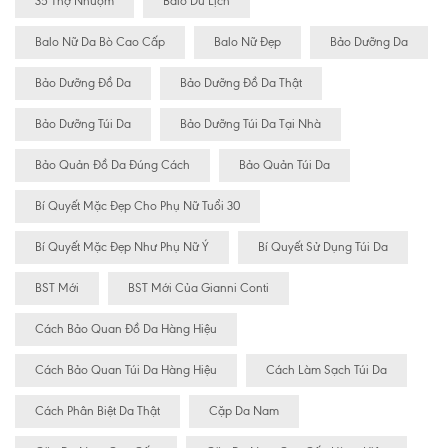
35 Thợ Nhuộm
Balo Du Lịch
Balo Nữ Da Bò Cao Cấp
Balo Nữ Đẹp
Bảo Dưỡng Da
Bảo Dưỡng Đồ Da
Bảo Dưỡng Đồ Da Thật
Bảo Dưỡng Túi Da
Bảo Dưỡng Túi Da Tại Nhà
Bảo Quản Đồ Da Đúng Cách
Bảo Quản Túi Da
Bí Quyết Mặc Đẹp Cho Phụ Nữ Tuổi 30
Bí Quyết Mặc Đẹp Như Phụ Nữ Ý
Bí Quyết Sử Dụng Túi Da
BST Mới
BST Mới Của Gianni Conti
Cách Bảo Quan Đồ Da Hàng Hiệu
Cách Bảo Quan Túi Da Hàng Hiệu
Cách Làm Sạch Túi Da
Cách Phân Biệt Da Thật
Cặp Da Nam