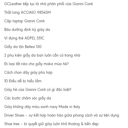
GCLeather tiếp tục là nhà phân phối của Gianni Conti
Thắt lưng ACCIAIO 9854SM
Cặp laptop Gianni Conti
Bảo dưỡng định kỳ giày da
Ví đựng thẻ ADPEL 551C
Giầy da lộn Bellesi 130
2 phụ kiện giầy da bạn luôn cần có trong nhà
Đi loại tất nào cho giầy moka mùa hè?
Cách chọn dây giày phù hợp
10 Điều dễ bị hiểu lầm
Giày hè của Gianni Conti có gì đặc biệt?
Các bước chăm sóc giầy da
Giày không dây màu xanh navy Made in Italy
Driver Shoes – sự kết hợp hoàn hảo giữa phong cách và sự tiện dụng
Shoe tree – bí quyết giữ giày luôn khô thoáng & bền đẹp