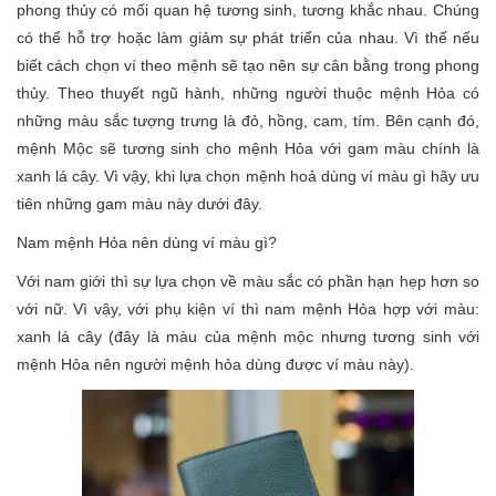
phong thủy có mối quan hệ tương sinh, tương khắc nhau. Chúng
có thể hỗ trợ hoặc làm giảm sự phát triển của nhau. Vì thế nếu
biết cách chọn ví theo mệnh sẽ tạo nên sự cân bằng trong phong
thủy. Theo thuyết ngũ hành, những người thuộc mệnh Hỏa có
những màu sắc tượng trưng là đỏ, hồng, cam, tím. Bên cạnh đó,
mệnh Mộc sẽ tương sinh cho mệnh Hỏa với gam màu chính là
xanh lá cây. Vì vậy, khi lựa chọn mệnh hoả dùng ví màu gì hãy ưu
tiên những gam màu này dưới đây.
Nam mệnh Hỏa nên dùng ví màu gì?
Với nam giới thì sự lựa chọn về màu sắc có phần hạn hẹp hơn so
với nữ. Vì vậy, với phụ kiện ví thì nam mệnh Hỏa hợp với màu:
xanh lá cây (đây là màu của mệnh mộc nhưng tương sinh với
mệnh Hỏa nên người mệnh hỏa dùng được ví màu này).