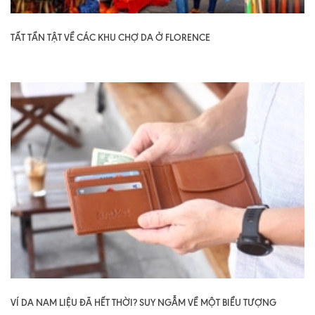
TẤT TẦN TẬT VỀ CÁC KHU CHỢ DA Ở FLORENCE
VÍ DA NAM LIỆU ĐÃ HẾT THỜI? SUY NGẪM VỀ MỘT BIỂU TƯỢNG