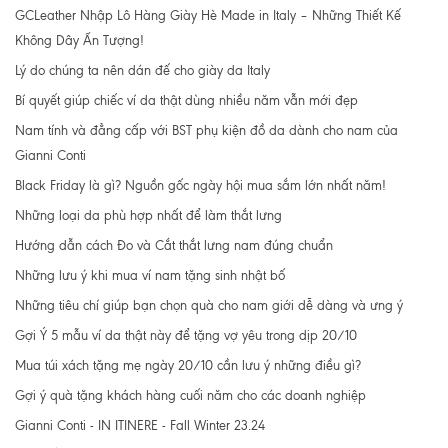
GCLeather Nhập Lô Hàng Giày Hè Made in Italy – Những Thiết Kế
Không Dây Ấn Tượng!
Lý do chúng ta nên dán đế cho giày da Italy
Bí quyết giúp chiếc ví da thật dùng nhiều năm vẫn mới đẹp
Nam tính và đẳng cấp với BST phụ kiện đồ da dành cho nam của
Gianni Conti
Black Friday là gì? Nguồn gốc ngày hội mua sắm lớn nhất năm!
Những loại da phù hợp nhất để làm thắt lưng
Hướng dẫn cách Đo và Cắt thắt lưng nam đúng chuẩn
Những lưu ý khi mua ví nam tặng sinh nhật bố
Những tiêu chí giúp bạn chọn quà cho nam giới dễ dàng và ưng ý
Gợi Ý 5 mẫu ví da thật này để tặng vợ yêu trong dịp 20/10
Mua túi xách tặng mẹ ngày 20/10 cần lưu ý những điều gì?
Gợi ý quà tặng khách hàng cuối năm cho các doanh nghiệp
Gianni Conti - IN ITINERE - Fall Winter 23.24