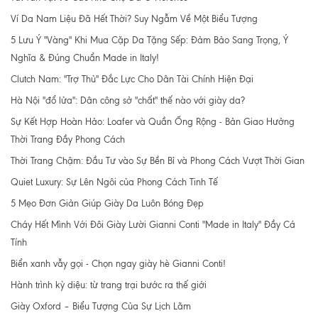
Ví Da Nam Liệu Đã Hết Thời? Suy Ngẫm Về Một Biểu Tượng
5 Lưu Ý "Vàng" Khi Mua Cặp Da Tặng Sếp: Đảm Bảo Sang Trọng, Ý
Nghĩa & Đúng Chuẩn Made in Italy!
Clutch Nam: "Trợ Thủ" Đắc Lực Cho Dân Tài Chính Hiện Đại
Hà Nội "đổ lửa": Dân công sở "chất" thế nào với giày da?
Sự Kết Hợp Hoàn Hảo: Loafer và Quần Ống Rộng - Bản Giao Hưởng
Thời Trang Đầy Phong Cách
Thời Trang Chậm: Đầu Tư vào Sự Bền Bỉ và Phong Cách Vượt Thời Gian
Quiet Luxury: Sự Lên Ngôi của Phong Cách Tinh Tế
5 Mẹo Đơn Giản Giúp Giày Da Luôn Bóng Đẹp
Cháy Hết Mình Với Đôi Giày Lười Gianni Conti "Made in Italy" Đầy Cá
Tính
Biển xanh vẫy gọi - Chọn ngay giày hè Gianni Conti!
Hành trình kỳ diệu: từ trang trại bước ra thế giới
Giày Oxford – Biểu Tượng Của Sự Lịch Lãm