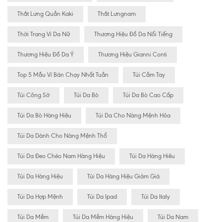
Thắt Lưng Quần Kaki
Thắt Lưngnam
Thời Trang Ví Da Nữ
Thương Hiệu Đồ Da Nổi Tiếng
Thương Hiệu Đồ Da Ý
Thương Hiệu Gianni Conti
Top 5 Mẫu Ví Bán Chạy Nhất Tuần
Túi Cầm Tay
Túi Công Sở
Túi Da Bò
Túi Da Bò Cao Cấp
Túi Da Bò Hàng Hiệu
Túi Da Cho Nàng Mệnh Hỏa
Túi Da Dành Cho Nàng Mệnh Thổ
Túi Da Đeo Chéo Nam Hàng Hiệu
Túi Da Hàng Hiêu
Túi Da Hàng Hiệu
Túi Da Hàng Hiệu Giảm Giá
Túi Da Hợp Mệnh
Túi Da Ipad
Túi Da Italy
Túi Da Mềm
Túi Da Mềm Hàng Hiệu
Túi Da Nam